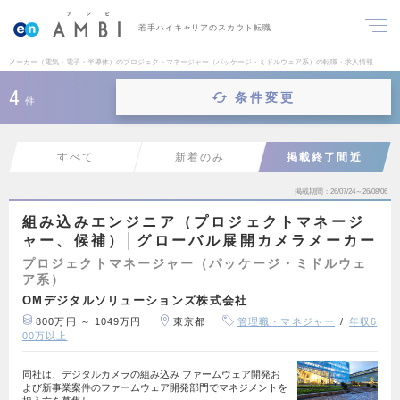
若手ハイキャリアのスカウト転職
メーカー（電気・電子・半導体）のプロジェクトマネージャー（パッケージ・ミドルウェア系）の転職・求人情報
4
条件変更
件
すべて
新着のみ
掲載終了間近
掲載期間
26/07/24～26/08/06
組み込みエンジニア（プロジェクトマネージ
ャー、候補）│グローバル展開カメラメーカー
プロジェクトマネージャー（パッケージ・ミドルウェ
ア系）
OMデジタルソリューションズ株式会社
800万円 ～ 1049万円
東京都
管理職・マネジャー
年収6
00万以上
同社は、デジタルカメラの組み込み ファームウェア開発お
よび新事業案件のファームウェア開発部門でマネジメントを