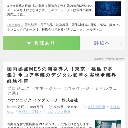
●担当業務と役割 主な業務は新拠点を含む国内拠点MESのシ
ステム立ち上げとなります。このプロジェクトは同社の競争
力向上に直…
電気部品・電子部品・制御機器・電子材料等の開発・製造・販売 パ
会社概要
ナソニックグループは、持株会社であるパナソニック ホールディ…
興味あり
詳細へ
掲載期間
26/07/24～26/08/06
国内拠点MESの開発導入【東京・福島で募
集】◆コア事業のデジタル変革を実現◆業界
経験不問
プロジェクトマネージャー（パッケージ・ミドルウェ
ア系）
パナソニック インダストリー株式会社
600万円 ～ 899万円
福島県、東京都
英語力不問
土日祝
休み
年収600万以上
フレックス勤務
新拠点を含む国内拠点MESのシステム立ち上げとなります。