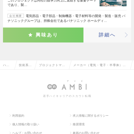
このプロジェクトは同社の競争力向上に直結する重要テーマ
であり、製…
電気部品・電子部品・制御機器・電子材料等の開発・製造・販売 パ
会社概要
ナソニックグループは、持株会社であるパナソニック ホールディ…
興味あり
詳細へ
ハイ
技術系
プロジェクトマネ
メーカー（電気・電子・半導体）の
クラ
（IT・W
ージャー（パッケ
プロジェクトマネージャー（パッケ
ス求
eb・通
ージ・ミドルウェ
ージ・ミドルウェア系）の転職・求
人TO
信系）
ア系）
人情報一覧
若手ハイキャリアのスカウト転職
P
利用規約
求人情報に関するポリシー
個人情報の取り扱い
推奨環境
ヘルプ・お問い合わせ
参画のお問い合わせ