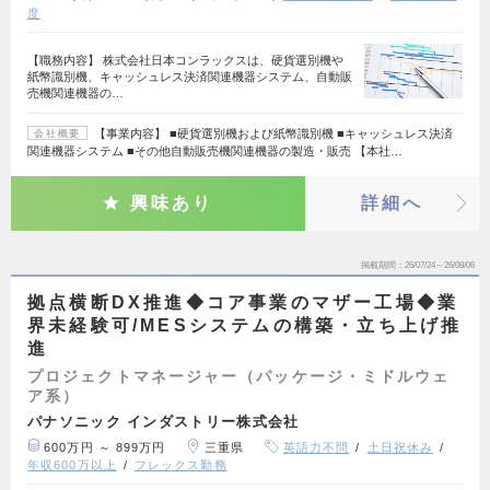
度
【職務内容】 株式会社日本コンラックスは、硬貨選別機や
紙幣識別機、キャッシュレス決済関連機器システム、自動販
売機関連機器の…
【事業内容】 ■硬貨選別機および紙幣識別機 ■キャッシュレス決済
会社概要
関連機器システム ■その他自動販売機関連機器の製造・販売 【本社…
興味あり
詳細へ
掲載期間
26/07/24～26/08/06
拠点横断DX推進◆コア事業のマザー工場◆業
界未経験可/MESシステムの構築・立ち上げ推
進
プロジェクトマネージャー（パッケージ・ミドルウェ
ア系）
パナソニック インダストリー株式会社
600万円 ～ 899万円
三重県
英語力不問
土日祝休み
年収600万以上
フレックス勤務