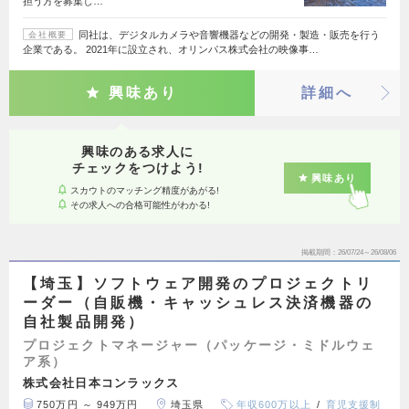
担う方を募集し…
同社は、デジタルカメラや音響機器などの開発・製造・販売を行う
会社概要
企業である。 2021年に設立され、オリンパス株式会社の映像事…
興味あり
詳細へ
興味のある求人に
チェックをつけよう!
興味あり
スカウトのマッチング精度があがる!
その求人への合格可能性がわかる!
掲載期間
26/07/24～26/08/06
【埼玉】ソフトウェア開発のプロジェクトリ
ーダー（自販機・キャッシュレス決済機器の
自社製品開発）
プロジェクトマネージャー（パッケージ・ミドルウェ
ア系）
株式会社日本コンラックス
750万円 ～ 949万円
埼玉県
年収600万以上
育児支援制