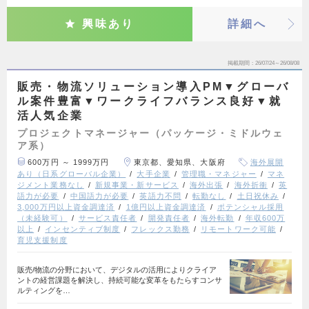
興味あり
詳細へ
掲載期間
26/07/24～26/08/08
販売・物流ソリューション導入PM▼グローバ
ル案件豊富▼ワークライフバランス良好▼就
活人気企業
プロジェクトマネージャー（パッケージ・ミドルウェ
ア系）
600万円 ～ 1999万円
東京都、愛知県、大阪府
海外展開
あり（日系グローバル企業）
大手企業
管理職・マネジャー
マネ
ジメント業務なし
新規事業・新サービス
海外出張
海外折衝
英
語力が必要
中国語力が必要
英語力不問
転勤なし
土日祝休み
3,000万円以上資金調達済
1億円以上資金調達済
ポテンシャル採用
（未経験可）
サービス責任者
開発責任者
海外転勤
年収600万
以上
インセンティブ制度
フレックス勤務
リモートワーク可能
育児支援制度
販売/物流の分野において、デジタルの活用によりクライア
ントの経営課題を解決し、持続可能な変革をもたらすコンサ
ルティングを…