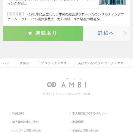
ィングを実…
・1981年に設立した日本発の総合系グローバルコンサルティングフ
会社概要
ァーム ・グローバル案件多数で、海外出張・海外駐在の機会が…
興味あり
詳細へ
ハイク
技術系（I
プロジェクトマネー
英語力不問のプロジェクトマネー
ラス求
T・We
ジャー（パッケー
ジャー（パッケージ・ミドルウェ
人TOP
b・通信
ジ・ミドルウェア
ア系）の転職・求人情報一覧
系）
系）
若手ハイキャリアのスカウト転職
利用規約
求人情報に関するポリシー
個人情報の取り扱い
推奨環境
ヘルプ・お問い合わせ
参画のお問い合わせ