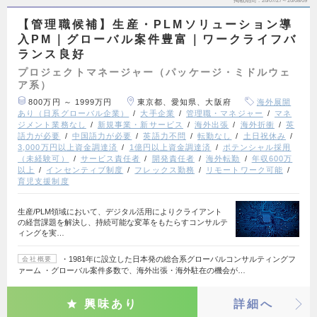
掲載期間
26/07/27～26/08/09
【管理職候補】生産・PLMソリューション導
入PM｜グローバル案件豊富｜ワークライフバ
ランス良好
プロジェクトマネージャー（パッケージ・ミドルウェ
ア系）
800万円 ～ 1999万円
東京都、愛知県、大阪府
海外展開
あり（日系グローバル企業）
大手企業
管理職・マネジャー
マネ
ジメント業務なし
新規事業・新サービス
海外出張
海外折衝
英
語力が必要
中国語力が必要
英語力不問
転勤なし
土日祝休み
3,000万円以上資金調達済
1億円以上資金調達済
ポテンシャル採用
（未経験可）
サービス責任者
開発責任者
海外転勤
年収600万
以上
インセンティブ制度
フレックス勤務
リモートワーク可能
育児支援制度
生産/PLM領域において、デジタル活用によりクライアント
の経営課題を解決し、持続可能な変革をもたらすコンサルテ
ィングを実…
・1981年に設立した日本発の総合系グローバルコンサルティングフ
会社概要
ァーム ・グローバル案件多数で、海外出張・海外駐在の機会が…
興味あり
詳細へ