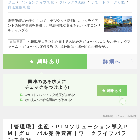
以上
インセンティブ制度
フレックス勤務
リモートワーク可能
育児支援制度
販売/物流の分野において、デジタルの活用によりクライア
ントの経営課題を解決し、持続可能な変革をもたらすコンサ
ルティングを…
・1981年に設立した日本発の総合系グローバルコンサルティングフ
会社概要
ァーム ・グローバル案件多数で、海外出張・海外駐在の機会が…
興味あり
詳細へ
興味のある求人に
チェックをつけよう!
興味あり
スカウトのマッチング精度があがる!
その求人への合格可能性がわかる!
掲載期間
26/07/27～26/08/09
【管理職】生産・PLMソリューション導入P
M｜グローバル案件豊富｜ワークライフバラ
ンス良好