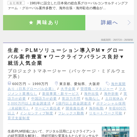
・1981年に設立した日本発の総合系グローバルコンサルティングフ
会社概要
ァーム ・グローバル案件多数で、海外出張・海外駐在の機会が…
興味あり
詳細へ
掲載期間
26/07/24～26/08/08
生産・PLMソリューション導入PM▼グロー
バル案件豊富▼ワークライフバランス良好▼
就活人気企業
プロジェクトマネージャー（パッケージ・ミドルウェ
ア系）
600万円 ～ 1999万円
東京都、愛知県、大阪府
海外展開
あり（日系グローバル企業）
大手企業
管理職・マネジャー
マネ
ジメント業務なし
新規事業・新サービス
海外出張
海外折衝
英
語力が必要
中国語力が必要
英語力不問
転勤なし
土日祝休み
3,000万円以上資金調達済
1億円以上資金調達済
ポテンシャル採用
（未経験可）
サービス責任者
開発責任者
海外転勤
年収600万
以上
インセンティブ制度
フレックス勤務
リモートワーク可能
育児支援制度
生産/PLM領域において、デジタル活用によりクライアント
の経営課題を解決し、持続可能な変革をもたらすコンサルテ