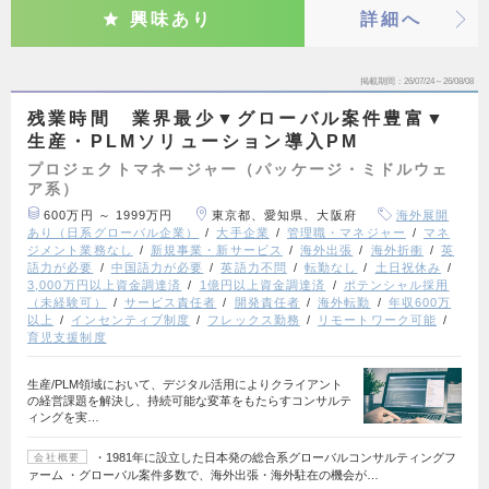
興味あり
詳細へ
掲載期間
26/07/24～26/08/08
残業時間 業界最少▼グローバル案件豊富▼
生産・PLMソリューション導入PM
プロジェクトマネージャー（パッケージ・ミドルウェ
ア系）
600万円 ～ 1999万円
東京都、愛知県、大阪府
海外展開
あり（日系グローバル企業）
大手企業
管理職・マネジャー
マネ
ジメント業務なし
新規事業・新サービス
海外出張
海外折衝
英
語力が必要
中国語力が必要
英語力不問
転勤なし
土日祝休み
3,000万円以上資金調達済
1億円以上資金調達済
ポテンシャル採用
（未経験可）
サービス責任者
開発責任者
海外転勤
年収600万
以上
インセンティブ制度
フレックス勤務
リモートワーク可能
育児支援制度
生産/PLM領域において、デジタル活用によりクライアント
の経営課題を解決し、持続可能な変革をもたらすコンサルテ
ィングを実…
・1981年に設立した日本発の総合系グローバルコンサルティングフ
会社概要
ァーム ・グローバル案件多数で、海外出張・海外駐在の機会が…