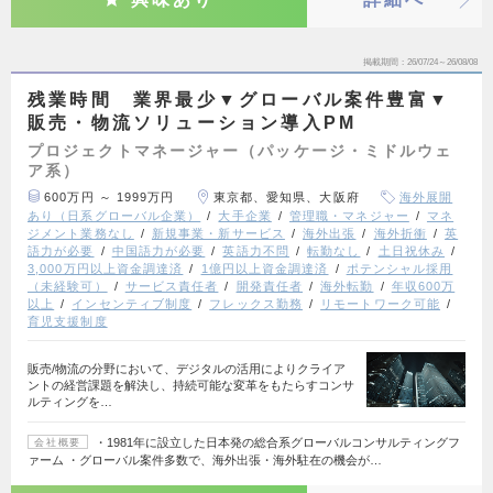
掲載期間
26/07/24～26/08/08
残業時間 業界最少▼グローバル案件豊富▼
販売・物流ソリューション導入PM
プロジェクトマネージャー（パッケージ・ミドルウェ
ア系）
600万円 ～ 1999万円
東京都、愛知県、大阪府
海外展開
あり（日系グローバル企業）
大手企業
管理職・マネジャー
マネ
ジメント業務なし
新規事業・新サービス
海外出張
海外折衝
英
語力が必要
中国語力が必要
英語力不問
転勤なし
土日祝休み
3,000万円以上資金調達済
1億円以上資金調達済
ポテンシャル採用
（未経験可）
サービス責任者
開発責任者
海外転勤
年収600万
以上
インセンティブ制度
フレックス勤務
リモートワーク可能
育児支援制度
販売/物流の分野において、デジタルの活用によりクライア
ントの経営課題を解決し、持続可能な変革をもたらすコンサ
ルティングを…
・1981年に設立した日本発の総合系グローバルコンサルティングフ
会社概要
ァーム ・グローバル案件多数で、海外出張・海外駐在の機会が…