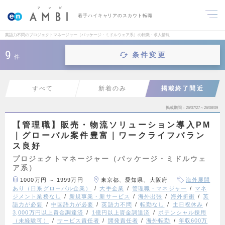
若手ハイキャリアのスカウト転職
英語力不問のプロジェクトマネージャー（パッケージ・ミドルウェア系）の転職・求人情報
9
条件変更
件
すべて
新着のみ
掲載終了間近
掲載期間
26/07/27～26/08/09
【管理職】販売・物流ソリューション導入PM
｜グローバル案件豊富｜ワークライフバラン
ス良好
プロジェクトマネージャー（パッケージ・ミドルウェ
ア系）
1000万円 ～ 1999万円
東京都、愛知県、大阪府
海外展開
あり（日系グローバル企業）
大手企業
管理職・マネジャー
マネ
ジメント業務なし
新規事業・新サービス
海外出張
海外折衝
英
語力が必要
中国語力が必要
英語力不問
転勤なし
土日祝休み
3,000万円以上資金調達済
1億円以上資金調達済
ポテンシャル採用
（未経験可）
サービス責任者
開発責任者
海外転勤
年収600万