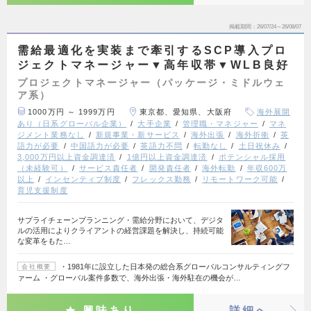
掲載期間
26/07/24～26/08/07
需給最適化を実装まで牽引するSCP導入プロ
ジェクトマネージャー▼高年収帯▼WLB良好
プロジェクトマネージャー（パッケージ・ミドルウェ
ア系）
1000万円 ～ 1999万円
東京都、愛知県、大阪府
海外展開
あり（日系グローバル企業）
大手企業
管理職・マネジャー
マネ
ジメント業務なし
新規事業・新サービス
海外出張
海外折衝
英
語力が必要
中国語力が必要
英語力不問
転勤なし
土日祝休み
3,000万円以上資金調達済
1億円以上資金調達済
ポテンシャル採用
（未経験可）
サービス責任者
開発責任者
海外転勤
年収600万
以上
インセンティブ制度
フレックス勤務
リモートワーク可能
育児支援制度
サプライチェーンプランニング・需給分野において、デジタ
ルの活用によりクライアントの経営課題を解決し、持続可能
な変革をもた…
・1981年に設立した日本発の総合系グローバルコンサルティングフ
会社概要
ァーム ・グローバル案件多数で、海外出張・海外駐在の機会が…
興味あり
詳細へ