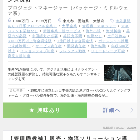
プロジェクトマネージャー（パッケージ・ミドルウェ
ア系）
1000万円 ～ 1999万円
東京都、愛知県、大阪府
海外展開
あり（日系グローバル企業）
大手企業
管理職・マネジャー
マネ
ジメント業務なし
新規事業・新サービス
海外出張
海外折衝
英
語力が必要
中国語力が必要
英語力不問
転勤なし
土日祝休み
3,000万円以上資金調達済
1億円以上資金調達済
ポテンシャル採用
（未経験可）
サービス責任者
開発責任者
海外転勤
年収600万
以上
インセンティブ制度
フレックス勤務
リモートワーク可能
育児支援制度
生産/PLM領域において、デジタル活用によりクライアント
の経営課題を解決し、持続可能な変革をもたらすコンサルテ
ィングを実…
・1981年に設立した日本発の総合系グローバルコンサルティングフ
会社概要
ァーム ・グローバル案件多数で、海外出張・海外駐在の機会が…
興味あり
詳細へ
掲載期間
26/07/27～26/08/09
【管理職候補】販売・物流ソリューション導