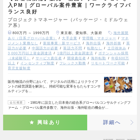
入PM｜グローバル案件豊富｜ワークライフバ
ランス良好
プロジェクトマネージャー（パッケージ・ミドルウェ
ア系）
800万円 ～ 1999万円
東京都、愛知県、大阪府
海外展開
あり（日系グローバル企業）
大手企業
管理職・マネジャー
マネ
ジメント業務なし
新規事業・新サービス
海外出張
海外折衝
英
語力が必要
中国語力が必要
英語力不問
転勤なし
土日祝休み
3,000万円以上資金調達済
1億円以上資金調達済
ポテンシャル採用
（未経験可）
サービス責任者
開発責任者
海外転勤
年収600万
以上
インセンティブ制度
フレックス勤務
リモートワーク可能
育児支援制度
販売/物流の分野において、デジタルの活用によりクライア
ントの経営課題を解決し、持続可能な変革をもたらすコンサ
ルティングを…
・1981年に設立した日本発の総合系グローバルコンサルティングフ
会社概要
ァーム ・グローバル案件多数で、海外出張・海外駐在の機会が…
興味あり
詳細へ