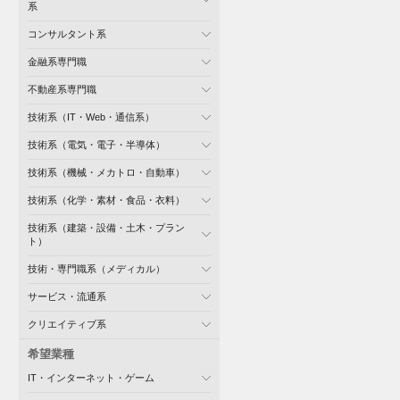
系
コンサルタント系
金融系専門職
不動産系専門職
技術系（IT・Web・通信系）
技術系（電気・電子・半導体）
技術系（機械・メカトロ・自動車）
技術系（化学・素材・食品・衣料）
技術系（建築・設備・土木・プラン
ト）
技術・専門職系（メディカル）
サービス・流通系
クリエイティブ系
希望業種
IT・インターネット・ゲーム