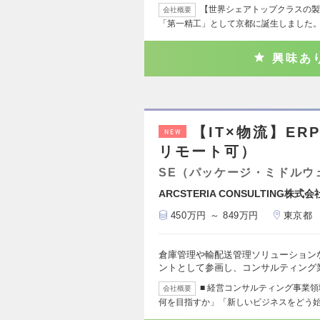
【世界シェアトップクラスの製品
会社概要
「第一精工」として京都に誕生しました。
興味あ
【IT×物流】E
NEW
リモート可）
SE（パッケージ・ミドルウ
ARCSTERIA CONSULTING株式会
450万円 ～ 849万円
東京都
倉庫管理や輸配送管理ソリューション
ントとして参画し、コンサルティング
■ 経営コンサルティング事業領
会社概要
何を目指すか」「新しいビジネスをどう