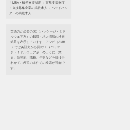
MBA・留学支援制度
育児支援制度
直接募集企業の掲載求人
ヘッドハン
ターの掲載求人
英語力が必要のSE（パッケージ・ミド
ルウェア系）の転職・求人情報の検索
結果を表示しています。アンビ（AMB
I）では英語力が必要のSE（パッケー
ジ・ミドルウェア系）のように、業
界、勤務地、職種、年収などを掛け合
わせてご希望の条件での検索が可能で
す。