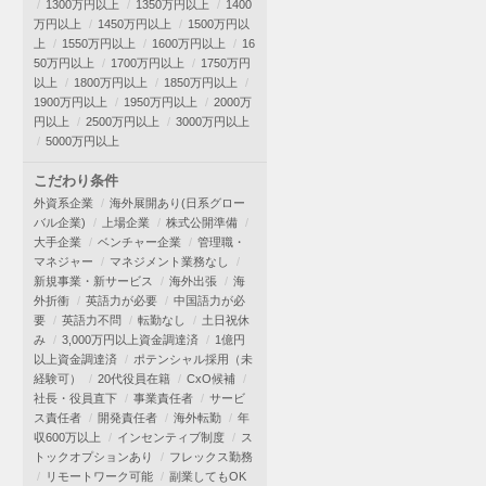
1300万円以上
1350万円以上
1400
万円以上
1450万円以上
1500万円以
上
1550万円以上
1600万円以上
16
50万円以上
1700万円以上
1750万円
以上
1800万円以上
1850万円以上
1900万円以上
1950万円以上
2000万
円以上
2500万円以上
3000万円以上
5000万円以上
こだわり条件
外資系企業
海外展開あり(日系グロー
バル企業)
上場企業
株式公開準備
大手企業
ベンチャー企業
管理職・
マネジャー
マネジメント業務なし
新規事業・新サービス
海外出張
海
外折衝
英語力が必要
中国語力が必
要
英語力不問
転勤なし
土日祝休
み
3,000万円以上資金調達済
1億円
以上資金調達済
ポテンシャル採用（未
経験可）
20代役員在籍
CxO候補
社長・役員直下
事業責任者
サービ
ス責任者
開発責任者
海外転勤
年
収600万以上
インセンティブ制度
ス
トックオプションあり
フレックス勤務
リモートワーク可能
副業してもOK