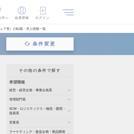
の方へ
会員登録
ログイン
ウェア系）の転職・求人情報一覧
条件変更
その他の条件で探す
希望職種
経営・経営企画・事業企画系
管理部門系
SCM・ロジスティクス・物流・購買・
貿易系
営業系
マーケティング・販促企画・商品開発