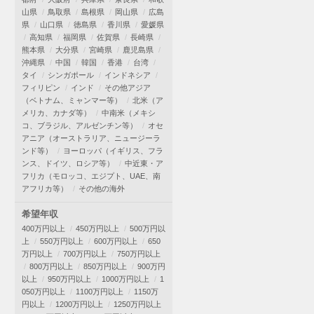
山県
鳥取県
島根県
岡山県
広島
県
山口県
徳島県
香川県
愛媛県
高知県
福岡県
佐賀県
長崎県
熊本県
大分県
宮崎県
鹿児島県
沖縄県
中国
韓国
香港
台湾
タイ
シンガポール
インドネシア
フィリピン
インド
その他アジア
（ベトナム、ミャンマー等）
北米（ア
メリカ、カナダ等）
中南米（メキシ
コ、ブラジル、アルゼンチン等）
オセ
アニア（オーストラリア、ニュージーラ
ンド等）
ヨーロッパ（イギリス、フラ
ンス、ドイツ、ロシア等）
中近東・ア
フリカ（モロッコ、エジプト、UAE、南
アフリカ等）
その他の海外
希望年収
400万円以上
450万円以上
500万円以
上
550万円以上
600万円以上
650
万円以上
700万円以上
750万円以上
800万円以上
850万円以上
900万円
以上
950万円以上
1000万円以上
1
050万円以上
1100万円以上
1150万
円以上
1200万円以上
1250万円以上