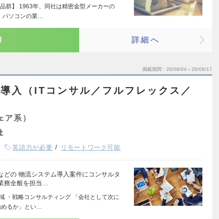
群】 1963年、同社は精密金型メーカーの
 パソコンの業…
り
詳細へ
掲載期間
26/08/04～26/08/17
RP導入（ITコンサル／フルフレックス／
ェア系）
社
英語力が必要
リモートワーク可能
などの 物流システム導入案件にコンサルタ
業務全般を担当…
域 ・戦略コンサルティング 「会社として次に
始めるか」とい…