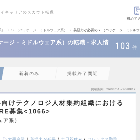
ハイキャリアのスカウト転職
初めて
系）
SE（パッケージ・ミドルウェア系）
英語力が必要のSE（パッケージ・ミドル
ケージ・ミドルウェア系）の転職・求人情
103
件
新着のみ
掲載終了間近
掲載期間
26/08/04～26/08/17
客向けテクノロジ人材集約組織における
E募集<1066>
ェア系）
大手企業
英語力が必要
土日祝休み
フレックス勤務