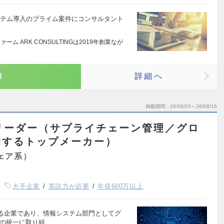
ステム導入のプライム案件にコンサルタント
ーム ARK CONSULTINGは2019年創業なが
り
詳細へ
掲載期間
26/08/03～26/08/16
リーダー（サプライチェーン管理／グロ
開するトップメーカー）
ェア系）
大手企業
英語力が必要
年収600万以上
る企業であり、情報システム部門としてグ
盤の統一に取り組…