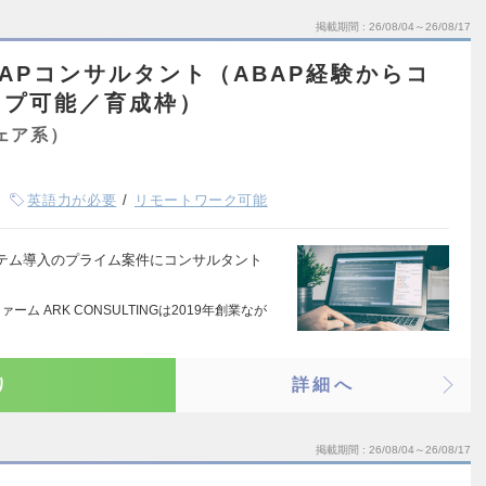
掲載期間
26/08/04～26/08/17
APコンサルタント（ABAP経験からコ
ップ可能／育成枠）
ェア系）
英語力が必要
リモートワーク可能
ステム導入のプライム案件にコンサルタント
ーム ARK CONSULTINGは2019年創業なが
り
詳細へ
掲載期間
26/08/04～26/08/17