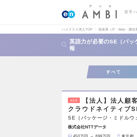
若手
ハイクラス求人TOP
技術系（IT・Web・通信
英語力が必要のSE（パッ
報
すべて
【法人】法人顧
NEW
クラウドネイティブSR
SE（パッケージ・ミドルウ
株式会社NTTデータ
450万円 ～ 899万円
東京都