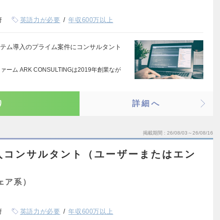
府
英語力が必要
年収600万以上
ステム導入のプライム案件にコンサルタント
ーム ARK CONSULTINGは2019年創業なが
り
詳細へ
掲載期間
26/08/03～26/08/16
入コンサルタント（ユーザーまたはエン
）
ェア系）
府
英語力が必要
年収600万以上