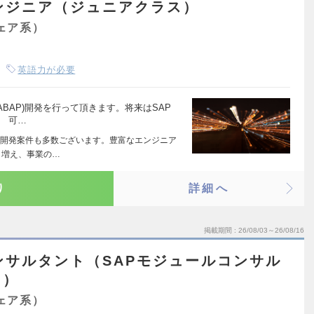
ンジニア（ジュニアクラス）
ェア系）
英語力が必要
ABAP)開発を行って頂きます。将来はSAP
。 可…
開発案件も多数ございます。豊富なエンジニア
も増え、事業の…
り
詳細へ
掲載期間
26/08/03～26/08/16
ンサルタント（SAPモジュールコンサル
ス）
ェア系）