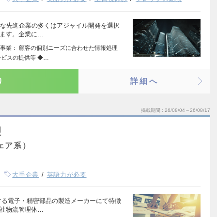
発な先進企業の多くはアジャイル開発を選択
ります。企業に…
事業： 顧客の個別ニーズに合わせた情報処理
ビスの提供等 ◆…
り
詳細へ
掲載期間
26/08/04～26/08/17
理
ェア系）
大手企業
英語力が必要
する電子・精密部品の製造メーカーにて特徴
全社物流管理体…