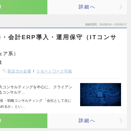
り
詳細へ
掲載期間
26/08/04～26/08/17
・会計ERP導入・運用保守（ITコンサ
ェア系）
社
英語力が必要
リモートワーク可能
入コンサルティングを中心に、 クライアン
るコンサルテ…
域 ・戦略コンサルティング 「会社として次に
始めるか」とい…
り
詳細へ