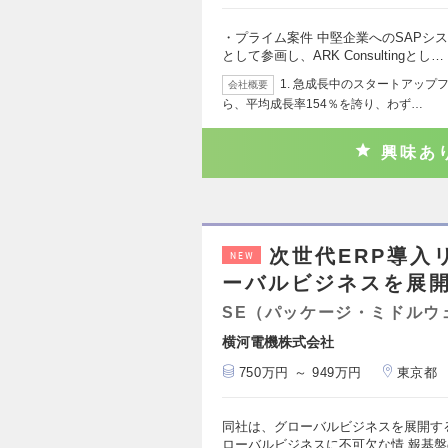
・プライム案件 中堅企業へのSAPシ
として参画し、ARK Consultingとし…
1. 急成長中のスタートアップファ
会社概要
ら、平均成長率154％を誇り、わず…
興味あ
次世代ERP導入
NEW
ーバルビジネスを展
SE（パッケージ・ミドルウ
横河電機株式会社
750万円 ～ 949万円
東京都
同社は、グローバルビジネスを展開す
ローバルビジネスに不可欠な情 報基