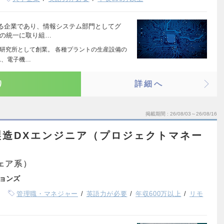
る企業であり、情報システム部門としてグ
盤の統一に取り組…
器研究所として創業。 各種プラントの生産設備の
ム、電子機…
り
詳細へ
掲載期間
26/08/03～26/08/16
製造DXエンジニア（プロジェクトマネー
ェア系）
ョンズ
管理職・マネジャー
英語力が必要
年収600万以上
リモ