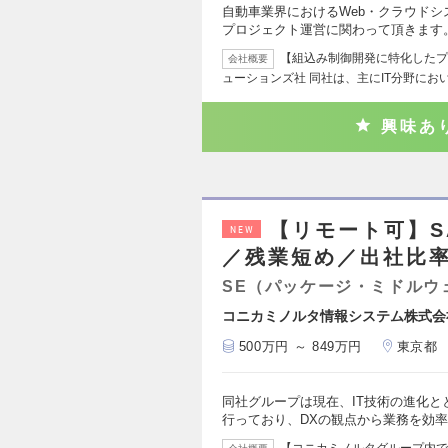
自動車業界におけるWeb・クラウド
プロジェクト運営に関わって頂きます。
【組込み制御開発に特化したプ
会社概要
ューションズ社 同社は、主にIT分野にお
興味あ
【リモート可】SA
NEW
／残業短め／出社比率1
SE（パッケージ・ミドルウ
コニカミノルタ情報システム株式会
500万円 ～ 849万円
東京都
同社グループは現在、IT技術の進化
行っており、DXの観点から業務を効
【コニカミノルタグループ内で