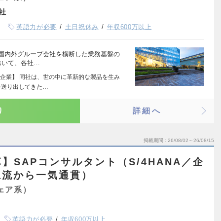
社
英語力が必要
土日祝休み
年収600万以上
て国内外グループ会社を横断した業務基盤の
おいて、各社…
企業】 同社は、世の中に革新的な製品を生み
を送り出してきた…
り
詳細へ
掲載期間
26/08/02～26/08/15
】SAPコンサルタント（S/4HANA／企
上流から一気通貫）
ェア系）
英語力が必要
年収600万以上