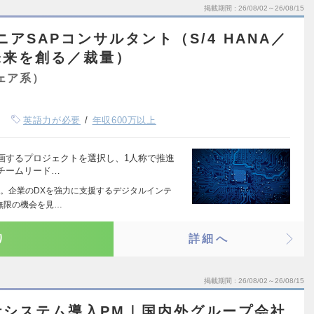
掲載期間
26/08/02～26/08/15
アSAPコンサルタント（S/4 HANA／
未来を創る／裁量）
ェア系）
英語力が必要
年収600万以上
画するプロジェクトを選択し、1人称で推進
チームリード…
。企業のDXを強力に支援するデジタルインテ
無限の機会を見…
り
詳細へ
掲載期間
26/08/02～26/08/15
計システム導入PM｜国内外グループ会社