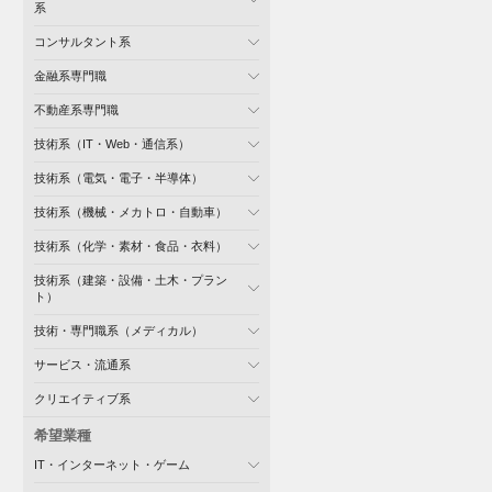
系
コンサルタント系
金融系専門職
不動産系専門職
技術系（IT・Web・通信系）
技術系（電気・電子・半導体）
技術系（機械・メカトロ・自動車）
技術系（化学・素材・食品・衣料）
技術系（建築・設備・土木・プラン
ト）
技術・専門職系（メディカル）
サービス・流通系
クリエイティブ系
希望業種
IT・インターネット・ゲーム