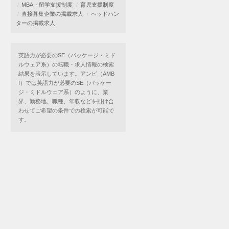
MBA・留学支援制度
育児支援制度
直接募集企業の掲載求人
ヘッドハン
ターの掲載求人
英語力が必要のSE（パッケージ・ミド
ルウェア系）の転職・求人情報の検索
結果を表示しています。アンビ（AMB
I）では英語力が必要のSE（パッケー
ジ・ミドルウェア系）のように、業
界、勤務地、職種、年収などを掛け合
わせてご希望の条件での検索が可能で
す。