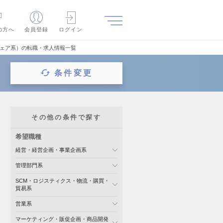
の方へ
会員登録
ログイン
ウェア系）の転職・求人情報一覧
条件変更
その他の条件で探す
希望職種
経営・経営企画・事業企画系
管理部門系
SCM・ロジスティクス・物流・購買・
貿易系
営業系
マーケティング・販促企画・商品開発