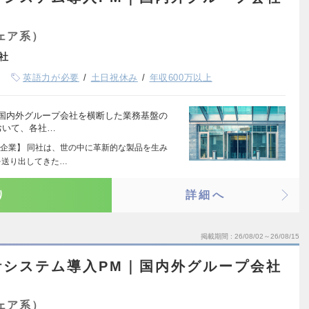
ェア系）
社
英語力が必要
土日祝休み
年収600万以上
て国内外グループ会社を横断した業務基盤の
おいて、各社…
企業】 同社は、世の中に革新的な製品を生み
を送り出してきた…
り
詳細へ
掲載期間
26/08/02～26/08/15
計システム導入PM｜国内外グループ会社
ェア系）