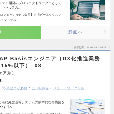
システム開発のプロジェクトリーダーとして
 ・～5名の…
ロフェッショナル集団】※旧ビーネックスソリ
いてシステム…
り
詳細へ
掲載期間
26/08/03～26/08/16
P Basisエンジニア（DX化推進業務
5%以下）_08
ェア系）
社
英語力が必要
土日祝休み
リモートワーク可能
とともに経営基幹システムの抜本的な再構築を
率化するシ…
唯一のシステムインテグレーターでございま