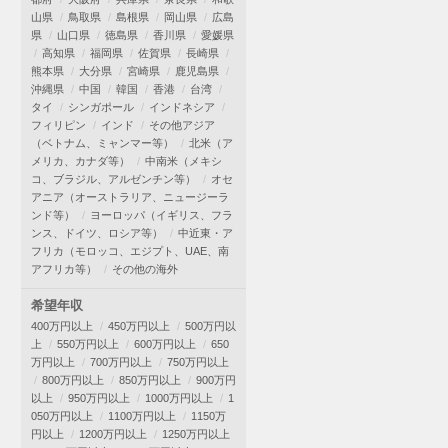
山県
鳥取県
島根県
岡山県
広島
県
山口県
徳島県
香川県
愛媛県
高知県
福岡県
佐賀県
長崎県
熊本県
大分県
宮崎県
鹿児島県
沖縄県
中国
韓国
香港
台湾
タイ
シンガポール
インドネシア
フィリピン
インド
その他アジア
（ベトナム、ミャンマー等）
北米（ア
メリカ、カナダ等）
中南米（メキシ
コ、ブラジル、アルゼンチン等）
オセ
アニア（オーストラリア、ニュージーラ
ンド等）
ヨーロッパ（イギリス、フラ
ンス、ドイツ、ロシア等）
中近東・ア
フリカ（モロッコ、エジプト、UAE、南
アフリカ等）
その他の海外
希望年収
400万円以上
450万円以上
500万円以
上
550万円以上
600万円以上
650
万円以上
700万円以上
750万円以上
800万円以上
850万円以上
900万円
以上
950万円以上
1000万円以上
1
050万円以上
1100万円以上
1150万
円以上
1200万円以上
1250万円以上