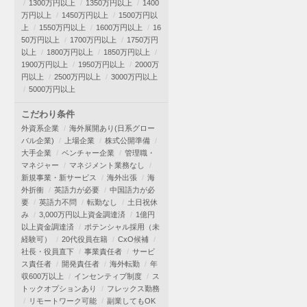
1300万円以上
1350万円以上
1400
万円以上
1450万円以上
1500万円以
上
1550万円以上
1600万円以上
16
50万円以上
1700万円以上
1750万円
以上
1800万円以上
1850万円以上
1900万円以上
1950万円以上
2000万
円以上
2500万円以上
3000万円以上
5000万円以上
こだわり条件
外資系企業
海外展開あり(日系グロー
バル企業)
上場企業
株式公開準備
大手企業
ベンチャー企業
管理職・
マネジャー
マネジメント業務なし
新規事業・新サービス
海外出張
海
外折衝
英語力が必要
中国語力が必
要
英語力不問
転勤なし
土日祝休
み
3,000万円以上資金調達済
1億円
以上資金調達済
ポテンシャル採用（未
経験可）
20代役員在籍
CxO候補
社長・役員直下
事業責任者
サービ
ス責任者
開発責任者
海外転勤
年
収600万以上
インセンティブ制度
ス
トックオプションあり
フレックス勤務
リモートワーク可能
副業してもOK