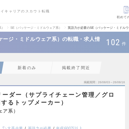
ハイキャリアのスカウト転職
初めて
系）
SE（パッケージ・ミドルウェア系）
英語力が必要のSE（パッケージ・ミドル
ケージ・ミドルウェア系）の転職・求人情
102
件
新着のみ
掲載終了間近
掲載期間
26/08/03～26/08/16
リーダー（サプライチェーン管理／グロ
開するトップメーカー）
ェア系）
大手企業
英語力が必要
年収600万以上