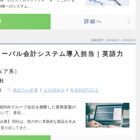
内唯一のシステム…
り
詳細へ
掲載期間
26/08/02～26/08/15
ローバル会計システム導入担当｜英語力
ェア系）
社
都
英語力が必要
土日祝休み
年収600万以上
て国内外グループ会社を横断した業務基盤の
おいて、各社…
企業】 同社は、世の中に革新的な製品を生み
を送り出してきた…