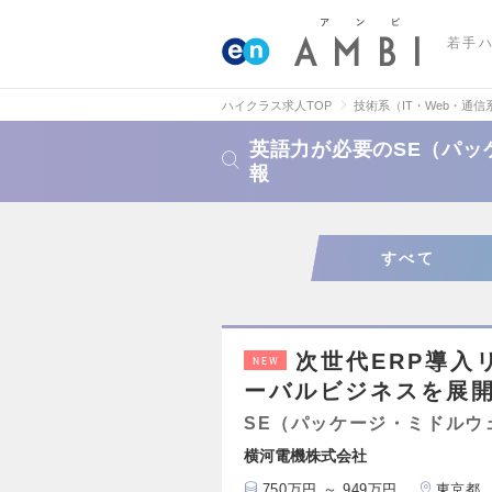
若手
ハイクラス求人TOP
技術系（IT・Web・通信
英語力が必要のSE（パッ
報
すべて
次世代ERP導入
NEW
ーバルビジネスを展
SE（パッケージ・ミドルウ
横河電機株式会社
750万円 ～ 949万円
東京都