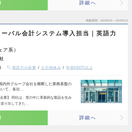
り
詳細へ
掲載期間
26/08/02～26/08/15
ローバル会計システム導入担当｜英語力
ェア系）
社
都
英語力が必要
土日祝休み
年収600万以上
て国内外グループ会社を横断した業務基盤の
おいて、各社…
企業】 同社は、世の中に革新的な製品を生み
を送り出してきた…
り
詳細へ