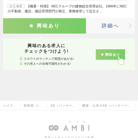
【概要・特徴】 NECグループの建物総合管理会社。1966年にNEC
会社概要
の不動産、建設、施設管理部門が独立、業務移管して設立さ…
興味あり
詳細へ
興味のある求人に
チェックをつけよう!
興味あり
スカウトのマッチング精度があがる!
その求人への合格可能性がわかる!
ハイクラ
技術系（I
SE（パッケー
建築・土木のSE（パッケージ・
ス求人T
T・Web・通
ジ・ミドルウェ
ミドルウェア系）の転職・求人
OP
信系）
ア系）
情報一覧
若手ハイキャリアのスカウト転職