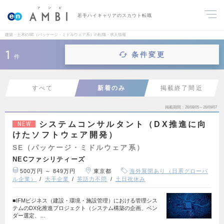
若手ハイキャリアのスカウト転職
建築・土木のSE（パッケージ・ミドルウェア系）の転職・求人情報
1
条件変更
件
すべて
新着のみ
掲載終了間近
掲載期間
26/08/05～26/09/07
システムコンサルタント（DX推進に向
NEW
けたソフトウェア開発）
SE（パッケージ・ミドルウェア系）
NECファシリティーズ
500万円 ～ 849万円
東京都
海外展開あり（日系グローバ
ル企業）
大手企業
英語力不問
土日祝休み
■IFMビジネス（建設・環境・施設管理）における管理シス
テムのDX化推進プロジェクト（システム構築の企画、ベン
ダー選定、…