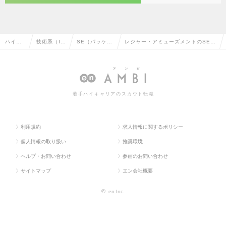
ハイク
技術系（I
SE（パッケー
レジャー・アミューズメントのSE
ラス求
T・Web・
ジ・ミドルウ
（パッケージ・ミドルウェア系）の
人TOP
通信系）
ェア系）
転職・求人情報一覧
若手ハイキャリアのスカウト転職
利用規約
求人情報に関するポリシー
個人情報の取り扱い
推奨環境
ヘルプ・お問い合わせ
参画のお問い合わせ
サイトマップ
エン会社概要
©
en Inc.