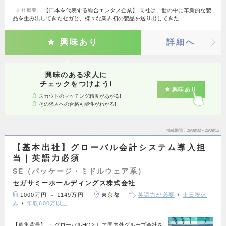
【日本を代表する総合エンタメ企業】 同社は、世の中に革新的な製
会社概要
品を生み出してきたセガと、様々な業界初の製品を送り出してきた…
興味あり
詳細へ
興味のある求人に
チェックをつけよう!
興味あり
スカウトのマッチング精度があがる!
その求人への合格可能性がわかる!
掲載期間
26/08/02～26/08/15
【基本出社】グローバル会計システム導入担
当｜英語力必須
SE（パッケージ・ミドルウェア系）
セガサミーホールディングス株式会社
1000万円 ～ 1149万円
東京都
英語力が必要
土日祝休
み
年収600万以上
【募集背景】 ・ グローバルHQとして国内外グループ会社を