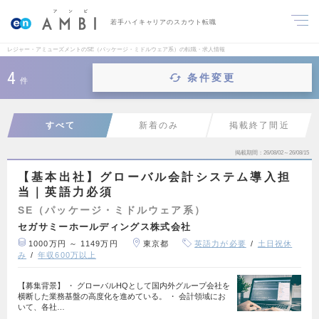
若手ハイキャリアのスカウト転職
レジャー・アミューズメントのSE（パッケージ・ミドルウェア系）の転職・求人情報
4
条件変更
件
すべて
新着のみ
掲載終了間近
掲載期間
26/08/02～26/08/15
【基本出社】グローバル会計システム導入担
当｜英語力必須
SE（パッケージ・ミドルウェア系）
セガサミーホールディングス株式会社
1000万円 ～ 1149万円
東京都
英語力が必要
土日祝休
み
年収600万以上
【募集背景】 ・ グローバルHQとして国内外グループ会社を
横断した業務基盤の高度化を進めている。 ・ 会計領域にお
いて、各社…