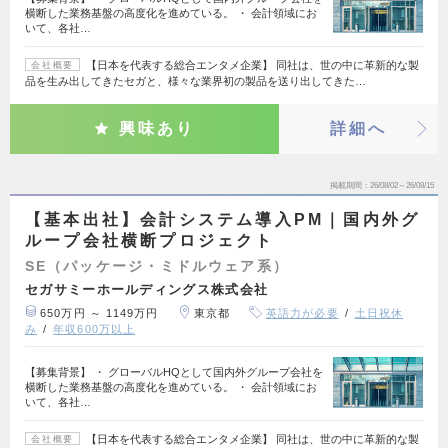
横断した業務基盤の高度化を進めている。 ・ 会計領域にお
いて、各社…
【日本を代表する総合エンタメ企業】 同社は、世の中に革新的な製
会社概要
品を生み出してきたセガと、様々な業界初の製品を送り出してきた…
興味あり
詳細へ
掲載期間
26/08/02～26/08/15
【基本出社】会計システム導入PM｜国内外グ
ループ会社横断プロジェクト
SE（パッケージ・ミドルウェア系）
セガサミーホールディングス株式会社
650万円 ～ 1149万円
東京都
英語力が必要
土日祝休
み
年収600万以上
【募集背景】 ・ グローバルHQとして国内外グループ会社を
横断した業務基盤の高度化を進めている。 ・ 会計領域にお
いて、各社…
【日本を代表する総合エンタメ企業】 同社は、世の中に革新的な製
会社概要