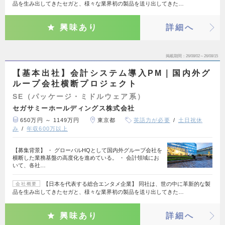
品を生み出してきたセガと、様々な業界初の製品を送り出してきた…
興味あり
詳細へ
掲載期間
26/08/02～26/08/15
【基本出社】会計システム導入PM｜国内外グ
ループ会社横断プロジェクト
SE（パッケージ・ミドルウェア系）
セガサミーホールディングス株式会社
650万円 ～ 1149万円
東京都
英語力が必要
土日祝休
み
年収600万以上
【募集背景】 ・ グローバルHQとして国内外グループ会社を
横断した業務基盤の高度化を進めている。 ・ 会計領域にお
いて、各社…
【日本を代表する総合エンタメ企業】 同社は、世の中に革新的な製
会社概要
品を生み出してきたセガと、様々な業界初の製品を送り出してきた…
興味あり
詳細へ