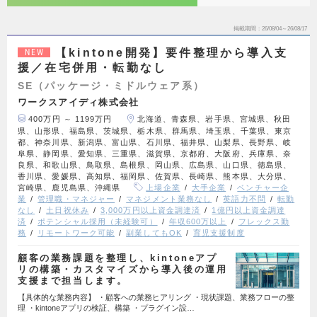
掲載期間
26/08/04～26/08/17
【kintone開発】要件整理から導入支
NEW
援／在宅併用・転勤なし
SE（パッケージ・ミドルウェア系）
ワークスアイディ株式会社
400万円 ～ 1199万円
北海道、青森県、岩手県、宮城県、秋田
県、山形県、福島県、茨城県、栃木県、群馬県、埼玉県、千葉県、東京
都、神奈川県、新潟県、富山県、石川県、福井県、山梨県、長野県、岐
阜県、静岡県、愛知県、三重県、滋賀県、京都府、大阪府、兵庫県、奈
良県、和歌山県、鳥取県、島根県、岡山県、広島県、山口県、徳島県、
香川県、愛媛県、高知県、福岡県、佐賀県、長崎県、熊本県、大分県、
宮崎県、鹿児島県、沖縄県
上場企業
大手企業
ベンチャー企
業
管理職・マネジャー
マネジメント業務なし
英語力不問
転勤
なし
土日祝休み
3,000万円以上資金調達済
1億円以上資金調達
済
ポテンシャル採用（未経験可）
年収600万以上
フレックス勤
務
リモートワーク可能
副業してもOK
育児支援制度
顧客の業務課題を整理し、kintoneアプ
リの構築・カスタマイズから導入後の運用
支援まで担当します。
【具体的な業務内容】 ・顧客への業務ヒアリング ・現状課題、業務フローの整
理 ・kintoneアプリの検証、構築 ・プラグイン設…