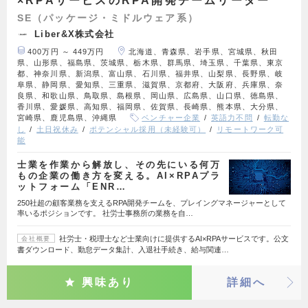
×RPAサービスのRPA開発チームリーダー
SE（パッケージ・ミドルウェア系）
Liber&X株式会社
400万円 ～ 449万円
北海道、青森県、岩手県、宮城県、秋田
県、山形県、福島県、茨城県、栃木県、群馬県、埼玉県、千葉県、東京
都、神奈川県、新潟県、富山県、石川県、福井県、山梨県、長野県、岐
阜県、静岡県、愛知県、三重県、滋賀県、京都府、大阪府、兵庫県、奈
良県、和歌山県、鳥取県、島根県、岡山県、広島県、山口県、徳島県、
香川県、愛媛県、高知県、福岡県、佐賀県、長崎県、熊本県、大分県、
宮崎県、鹿児島県、沖縄県
ベンチャー企業
英語力不問
転勤な
し
土日祝休み
ポテンシャル採用（未経験可）
リモートワーク可
能
士業を作業から解放し、その先にいる何万
もの企業の働き方を変える。AI×RPAプラ
ットフォーム「ENR…
250社超の顧客業務を支えるRPA開発チームを、プレイングマネージャーとして
率いるポジションです。 社労士事務所の業務を自…
社労士・税理士など士業向けに提供するAI×RPAサービスです。公文
会社概要
書ダウンロード、勤怠データ集計、入退社手続き、給与関連…
興味あり
詳細へ