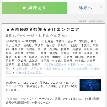
興味あり
詳細へ
掲載期間
26/07/29～26/08/11
★★未経験者歓迎★★ITエンジニア
SE（パッケージ・ミドルウェア系）
400万円 ～ 599万円
北海道、青森県、岩手県、宮城県、秋田
県、山形県、福島県、茨城県、栃木県、群馬県、埼玉県、千葉県、東京
都、神奈川県、新潟県、富山県、石川県、福井県、山梨県、長野県、岐
阜県、静岡県、愛知県、三重県、滋賀県、京都府、大阪府、兵庫県、奈
良県、和歌山県、鳥取県、島根県、岡山県、広島県、山口県、徳島県、
香川県、愛媛県、高知県、福岡県、佐賀県、長崎県、熊本県、大分県、
宮崎県、鹿児島県、沖縄県
海外展開あり（日系グローバル企
業）
上場企業
大手企業
土日祝休み
ポテンシャル採用（未経験
可）
リモートワーク可能
未経験から、ITエンジニア（開発エンジニアもしくはインフ
ラエンジニア）に挑戦頂けます。ご入社後、まずは2－3週間
社内研修…
ビジネスアプリケーション、運用、クラウド技術における技術開発
会社概要
分野や商品開発分野への技術サービス