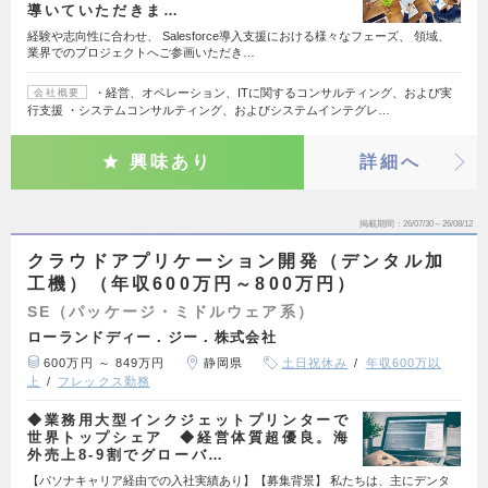
導いていただきま…
経験や志向性に合わせ、 Salesforce導入支援における様々なフェーズ、 領域、
業界でのプロジェクトへご参画いただき…
・経営、オペレーション、ITに関するコンサルティング、および実
会社概要
行支援 ・システムコンサルティング、およびシステムインテグレ…
興味あり
詳細へ
掲載期間
26/07/30～26/08/12
クラウドアプリケーション開発（デンタル加
工機）（年収600万円～800万円）
SE（パッケージ・ミドルウェア系）
ローランドディー．ジー．株式会社
600万円 ～ 849万円
静岡県
土日祝休み
年収600万以
上
フレックス勤務
◆業務用大型インクジェットプリンターで
世界トップシェア ◆経営体質超優良。海
外売上8-9割でグローバ…
【パソナキャリア経由での入社実績あり】【募集背景】 私たちは、主にデンタ