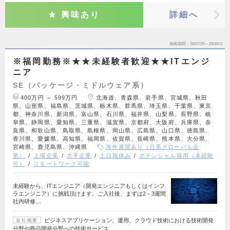
興味あり
詳細へ
掲載期間
26/07/29～26/08/11
※福岡勤務※★★未経験者歓迎★★ITエンジ
ニア
SE（パッケージ・ミドルウェア系）
400万円 ～ 599万円
北海道、青森県、岩手県、宮城県、秋田
県、山形県、福島県、茨城県、栃木県、群馬県、埼玉県、千葉県、東京
都、神奈川県、新潟県、富山県、石川県、福井県、山梨県、長野県、岐
阜県、静岡県、愛知県、三重県、滋賀県、京都府、大阪府、兵庫県、奈
良県、和歌山県、鳥取県、島根県、岡山県、広島県、山口県、徳島県、
香川県、愛媛県、高知県、福岡県、佐賀県、長崎県、熊本県、大分県、
宮崎県、鹿児島県、沖縄県
海外展開あり（日系グローバル企
業）
上場企業
大手企業
土日祝休み
ポテンシャル採用（未経験
可）
リモートワーク可能
未経験から、ITエンジニア（開発エンジニアもしくはインフ
ラエンジニア）に挑戦頂けます。ご入社後、まずは2－3週間
社内研修…
ビジネスアプリケーション、運用、クラウド技術における技術開発
会社概要
分野や商品開発分野への技術サービス