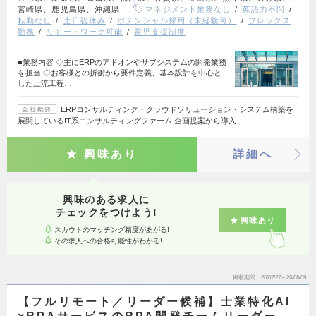
宮崎県、鹿児島県、沖縄県
マネジメント業務なし
英語力不問
転勤なし
土日祝休み
ポテンシャル採用（未経験可）
フレックス
勤務
リモートワーク可能
育児支援制度
■業務内容 ◇主にERPのアドオンやサブシステムの開発業務
を担当 ◇お客様との折衝から要件定義、基本設計を中心と
した上流工程…
ERPコンサルティング・クラウドソリューション・システム構築を
会社概要
展開しているIT系コンサルティングファーム 企画提案から導入…
興味あり
詳細へ
興味のある求人に
チェックをつけよう!
興味あり
スカウトのマッチング精度があがる!
その求人への合格可能性がわかる!
掲載期間
26/07/27～26/08/09
【フルリモート／リーダー候補】士業特化AI