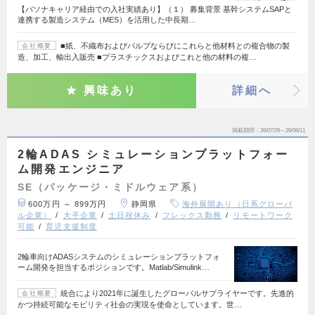
【パソナキャリア経由での入社実績あり】（１） 募集背景 基幹システムSAPと
連携する製造システム（MES）を活用した中長期…
■紙、不織布およびパルプならびにこれらと他材料との複合物の製
会社概要
造、加工、輸出入販売 ■プラスチックスおよびこれと他の材料の複…
興味あり
詳細へ
掲載期間
26/07/29～26/08/11
2輪ADAS シミュレーションプラットフォー
ム開発エンジニア
SE（パッケージ・ミドルウェア系）
600万円 ～ 899万円
静岡県
海外展開あり（日系グローバ
ル企業）
大手企業
土日祝休み
フレックス勤務
リモートワーク
可能
育児支援制度
2輪車向けADASシステムのシミュレーションプラットフォ
ーム開発を担当するポジションです。Matlab/Simulink…
統合により2021年に誕生したグローバルサプライヤーです。先進的
会社概要
かつ持続可能なモビリティ社会の実現を使命としています。世…