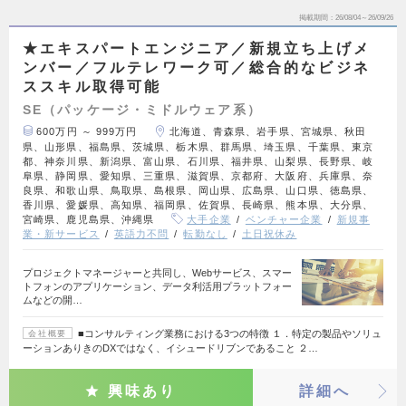
掲載期間
26/08/04～26/09/26
★エキスパートエンジニア／新規立ち上げメ
ンバー／フルテレワーク可／総合的なビジネ
ススキル取得可能
SE（パッケージ・ミドルウェア系）
600万円 ～ 999万円
北海道、青森県、岩手県、宮城県、秋田
県、山形県、福島県、茨城県、栃木県、群馬県、埼玉県、千葉県、東京
都、神奈川県、新潟県、富山県、石川県、福井県、山梨県、長野県、岐
阜県、静岡県、愛知県、三重県、滋賀県、京都府、大阪府、兵庫県、奈
良県、和歌山県、鳥取県、島根県、岡山県、広島県、山口県、徳島県、
香川県、愛媛県、高知県、福岡県、佐賀県、長崎県、熊本県、大分県、
宮崎県、鹿児島県、沖縄県
大手企業
ベンチャー企業
新規事
業・新サービス
英語力不問
転勤なし
土日祝休み
プロジェクトマネージャーと共同し、Webサービス、スマー
トフォンのアプリケーション、データ利活用プラットフォー
ムなどの開…
■コンサルティング業務における3つの特徴 １．特定の製品やソリュ
会社概要
ーションありきのDXではなく、イシュードリブンであること ２…
興味あり
詳細へ