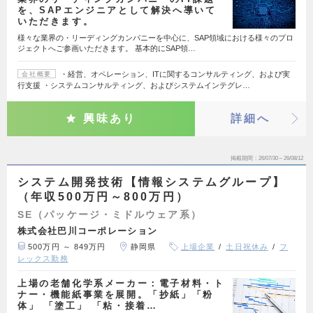
を、SAPエンジニアとして解決へ導いて
いただきます。
様々な業界の・リーディングカンパニーを中心に、SAP領域における様々のプロ
ジェクトへご参画いただきます。 基本的にSAP領…
・経営、オペレーション、ITに関するコンサルティング、および実
会社概要
行支援 ・システムコンサルティング、およびシステムインテグレ…
興味あり
詳細へ
掲載期間
26/07/30～26/08/12
システム開発技術【情報システムグループ】
（年収500万円～800万円）
SE（パッケージ・ミドルウェア系）
株式会社巴川コーポレーション
500万円 ～ 849万円
静岡県
上場企業
土日祝休み
フ
レックス勤務
上場の老舗化学系メーカー：電子材料・ト
ナー・機能紙事業を展開。「抄紙」「粉
体」 「塗工」 「粘・接着…