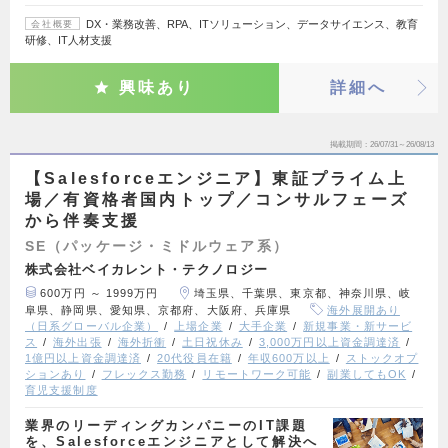
DX・業務改善、RPA、ITソリューション、データサイエンス、教育
会社概要
研修、IT人材支援
興味あり
詳細へ
掲載期間
26/07/31～26/08/13
【Salesforceエンジニア】東証プライム上
場／有資格者国内トップ／コンサルフェーズ
から伴奏支援
SE（パッケージ・ミドルウェア系）
株式会社ベイカレント・テクノロジー
600万円 ～ 1999万円
埼玉県、千葉県、東京都、神奈川県、岐
阜県、静岡県、愛知県、京都府、大阪府、兵庫県
海外展開あり
（日系グローバル企業）
上場企業
大手企業
新規事業・新サービ
ス
海外出張
海外折衝
土日祝休み
3,000万円以上資金調達済
1億円以上資金調達済
20代役員在籍
年収600万以上
ストックオプ
ションあり
フレックス勤務
リモートワーク可能
副業してもOK
育児支援制度
業界のリーディングカンパニーのIT課題
を、Salesforceエンジニアとして解決へ