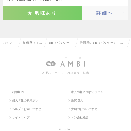
興味あり
詳細へ
ハイクラ
技術系（IT・
SE（パッケー
静岡県のSE（パッケージ・ミ
ス求人T
Web・通信
ジ・ミドルウェ
ドルウェア系）の転職・求人情
OP
系）
ア系）
報一覧
若手ハイキャリアのスカウト転職
利用規約
求人情報に関するポリシー
個人情報の取り扱い
推奨環境
ヘルプ・お問い合わせ
参画のお問い合わせ
サイトマップ
エン会社概要
©
en Inc.