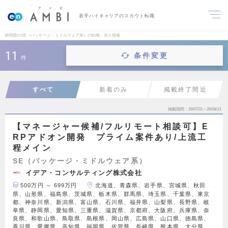
若手ハイキャリアのスカウト転職
静岡県のSE（パッケージ・ミドルウェア系）の転職・求人情報
11
条件変更
件
すべて
新着のみ
掲載終了間近
掲載期間
26/07/31～26/08/13
【マネージャー候補/フルリモート相談可】E
RPアドオン開発 プライム案件あり/上流工
程メイン
SE（パッケージ・ミドルウェア系）
イデア・コンサルティング株式会社
500万円 ～ 699万円
北海道、青森県、岩手県、宮城県、秋田
県、山形県、福島県、茨城県、栃木県、群馬県、埼玉県、千葉県、東京
都、神奈川県、新潟県、富山県、石川県、福井県、山梨県、長野県、岐
阜県、静岡県、愛知県、三重県、滋賀県、京都府、大阪府、兵庫県、奈
良県、和歌山県、鳥取県、島根県、岡山県、広島県、山口県、徳島県、
香川県、愛媛県、高知県、福岡県、佐賀県、長崎県、熊本県、大分県、