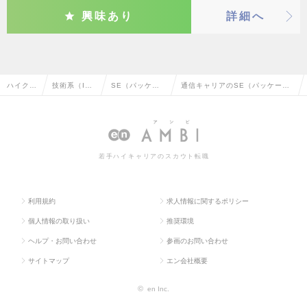
興味あり
詳細へ
ハイクラ
技術系（I
SE（パッケー
通信キャリアのSE（パッケー
ス求人T
T・Web・通
ジ・ミドルウェ
ジ・ミドルウェア系）の転職・
OP
信系）
ア系）
求人情報一覧
若手ハイキャリアのスカウト転職
利用規約
求人情報に関するポリシー
個人情報の取り扱い
推奨環境
ヘルプ・お問い合わせ
参画のお問い合わせ
サイトマップ
エン会社概要
©
en Inc.