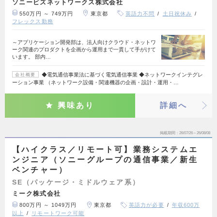
ソニービズネットワークス株式会社
550万円 ～ 749万円
東京都
英語力不問
土日祝休み
フレックス勤務
～アプリケーション開発部は、法人向けクラウド・ネットワ
ーク関連のプロダクトを企画から運用まで一貫して手がけて
います。 部内…
◆電気通信事業法に基づく電気通信事業 ◆ネットワークインテグレ
会社概要
ーション事業 （ネットワーク設備・関連機器の企画・設計・運用・…
興味あり
詳細へ
掲載期間
26/07/26～26/08/08
【ハイクラス／リモート可】業務システムエ
ンジニア（ソニーグループの通信事業／新生
ベンチャー）
SE（パッケージ・ミドルウェア系）
ミーク株式会社
800万円 ～ 1049万円
東京都
英語力が必要
年収600万
以上
リモートワーク可能