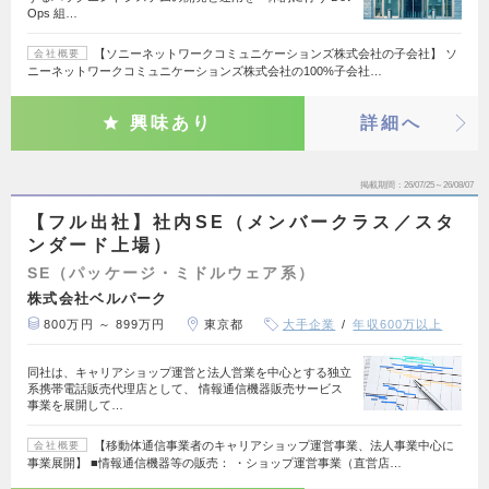
Ops 組…
【ソニーネットワークコミュニケーションズ株式会社の子会社】 ソ
会社概要
ニーネットワークコミュニケーションズ株式会社の100%子会社…
興味あり
詳細へ
掲載期間
26/07/25～26/08/07
【フル出社】社内SE（メンバークラス／スタ
ンダード上場）
SE（パッケージ・ミドルウェア系）
株式会社ベルパーク
800万円 ～ 899万円
東京都
大手企業
年収600万以上
同社は、キャリアショップ運営と法人営業を中心とする独立
系携帯電話販売代理店として、 情報通信機器販売サービス
事業を展開して…
【移動体通信事業者のキャリアショップ運営事業、法人事業中心に
会社概要
事業展開】 ■情報通信機器等の販売： ・ショップ運営事業（直営店…