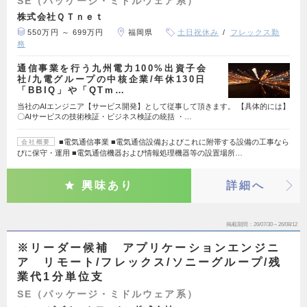
SE（パッケージ・ミドルウェア系）
株式会社ＱＴｎｅｔ
550万円 ～ 699万円
福岡県
土日祝休み
フレックス勤
務
通信事業を行う九州電力100%出資子会
社/九電グループの中核企業/年休130日
「BBIQ」や「QTm…
当社のAIエンジニア【サービス開発】として従事して頂きます。 【具体的には】
〇AIサービスの技術検証・ビジネス検証の統括 ・…
■電気通信事業 ■電気通信設備およびこれに附帯する設備の工事なら
会社概要
びに保守・運用 ■電気通信機器および情報処理機器等の設置場所…
興味あり
詳細へ
掲載期間
26/07/30～26/08/12
※リーダー候補 アプリケーションエンジニ
ア リモート/フレックス/ソニーグループ/残
業代1分単位支
SE（パッケージ・ミドルウェア系）