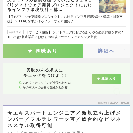
大きく2つの役割を担っていただきます。
(1)ソフトウェア開発プロジェクトにおけ
るインフラ環境設計・構…
【(1)ソフトウェア開発プロジェクトにおけるインフラ環境設計・構築・開発支
援】 STELAQが手がけるソフトウェア開発プロ…
【サービス概要】 ソフトウェアにおけるあらゆる品質課題を解決 S
会社概要
TELAQは製造業界における30年以上のエンジニアリング実績…
興味あり
詳細へ
興味のある求人に
チェックをつけよう!
興味あり
スカウトのマッチング精度があがる!
その求人への合格可能性がわかる!
掲載期間
26/08/04～26/09/26
★エキスパートエンジニア／新規立ち上げメ
ンバー／フルテレワーク可／総合的なビジネ
ススキル取得可能