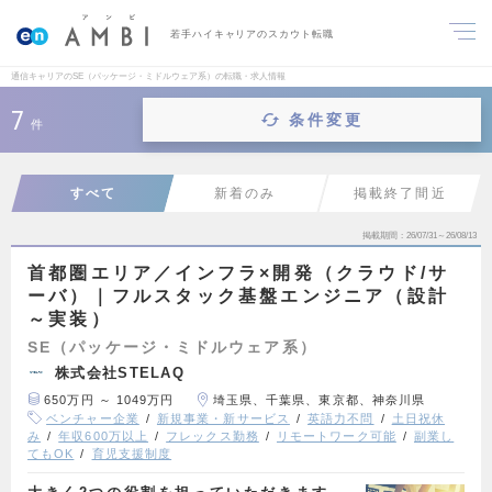
若手ハイキャリアのスカウト転職
通信キャリアのSE（パッケージ・ミドルウェア系）の転職・求人情報
7
条件変更
件
すべて
新着のみ
掲載終了間近
掲載期間
26/07/31～26/08/13
首都圏エリア／インフラ×開発（クラウド/サ
ーバ）｜フルスタック基盤エンジニア（設計
～実装）
SE（パッケージ・ミドルウェア系）
株式会社STELAQ
650万円 ～ 1049万円
埼玉県、千葉県、東京都、神奈川県
ベンチャー企業
新規事業・新サービス
英語力不問
土日祝休
み
年収600万以上
フレックス勤務
リモートワーク可能
副業し
てもOK
育児支援制度