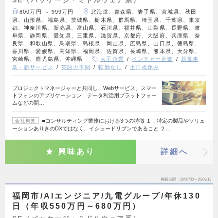
SE（パッケージ・ミドルウェア系）
600万円 ～ 999万円
北海道、青森県、岩手県、宮城県、秋田
県、山形県、福島県、茨城県、栃木県、群馬県、埼玉県、千葉県、東京
都、神奈川県、新潟県、富山県、石川県、福井県、山梨県、長野県、岐
阜県、静岡県、愛知県、三重県、滋賀県、京都府、大阪府、兵庫県、奈
良県、和歌山県、鳥取県、島根県、岡山県、広島県、山口県、徳島県、
香川県、愛媛県、高知県、福岡県、佐賀県、長崎県、熊本県、大分県、
宮崎県、鹿児島県、沖縄県
大手企業
ベンチャー企業
新規事
業・新サービス
英語力不問
転勤なし
土日祝休み
プロジェクトマネージャーと共同し、Webサービス、スマー
トフォンのアプリケーション、データ利活用プラットフォー
ムなどの開…
■コンサルティング業務における3つの特徴 １．特定の製品やソリュ
会社概要
ーションありきのDXではなく、イシュードリブンであること ２…
興味あり
詳細へ
掲載期間
26/07/30～26/08/12
福岡市/AIエンジニア/九電グループ/年休130
日（年収550万円～680万円）