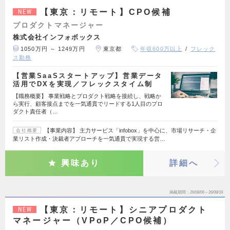
【東京：リモート】CPO候補
NEW
プロダクトマネージャー
株式会社インフォボックス
1050万円 ～ 1249万円
東京都
年収600万以上
フレック
ス勤務
【営業SaaSスタートアップ】営業データ
活用でDXを実現／フレックスタイム制
【職務概要】 事業戦略とプロダクト戦略を接続し、戦略か
ら実行、顧客接点までを一気通貫でリードする1人目のプロ
ダクト責任者（…
【事業内容】 主力サービス「infobox」を中心に、市場リサーチ・企
会社概要
業リスト作成・決裁者アプローチを一気通貫で実現する営…
興味あり
詳細へ
掲載期間
26/08/06～26/08/19
【東京：リモート】シニアプロダクト
NEW
マネージャー（VPoP／CPO候補）