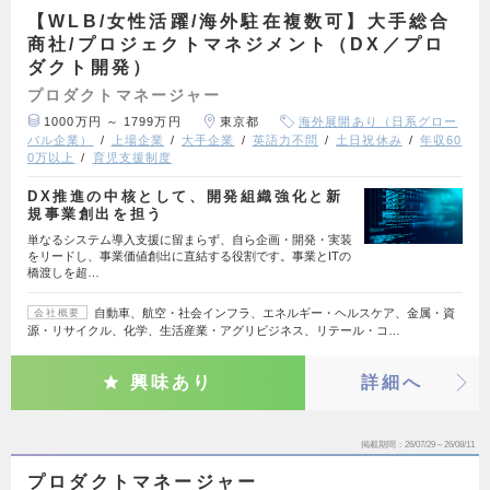
【WLB/女性活躍/海外駐在複数可】大手総合
商社/プロジェクトマネジメント（DX／プロ
ダクト開発）
プロダクトマネージャー
1000万円 ～ 1799万円
東京都
海外展開あり（日系グロー
バル企業）
上場企業
大手企業
英語力不問
土日祝休み
年収60
0万以上
育児支援制度
DX推進の中核として、開発組織強化と新
規事業創出を担う
単なるシステム導入支援に留まらず、自ら企画・開発・実装
をリードし、事業価値創出に直結する役割です。事業とITの
橋渡しを超…
自動車、航空・社会インフラ、エネルギー・ヘルスケア、金属・資
会社概要
源・リサイクル、化学、生活産業・アグリビジネス、リテール・コ…
興味あり
詳細へ
掲載期間
26/07/29～26/08/11
プロダクトマネージャー