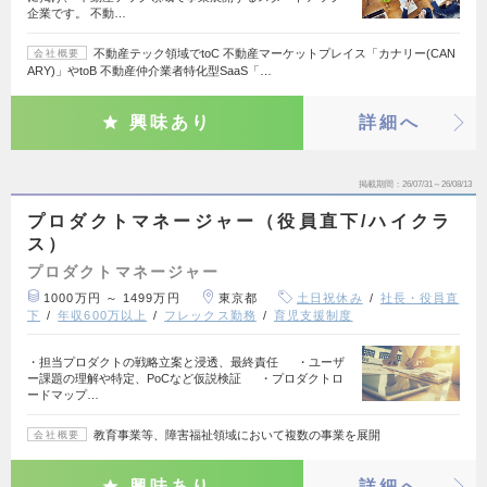
企業です。 不動…
不動産テック領域でtoC 不動産マーケットプレイス「カナリー(CAN
会社概要
ARY)」やtoB 不動産仲介業者特化型SaaS「…
興味あり
詳細へ
掲載期間
26/07/31～26/08/13
プロダクトマネージャー（役員直下/ハイクラ
ス）
プロダクトマネージャー
1000万円 ～ 1499万円
東京都
土日祝休み
社長・役員直
下
年収600万以上
フレックス勤務
育児支援制度
・担当プロダクトの戦略立案と浸透、最終責任 ・ユーザ
ー課題の理解や特定、PoCなど仮説検証 ・プロダクトロ
ードマップ…
教育事業等、障害福祉領域において複数の事業を展開
会社概要
興味あり
詳細へ