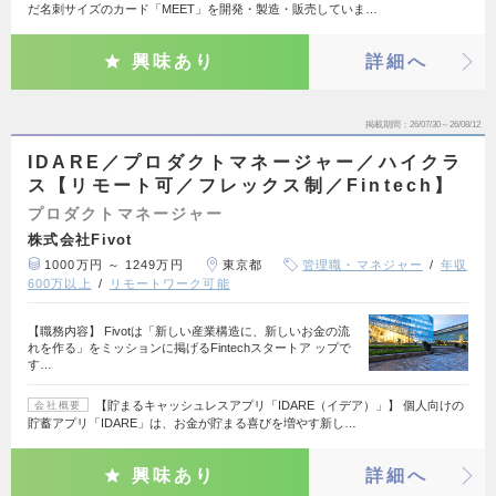
だ名刺サイズのカード「MEET」を開発・製造・販売していま…
興味あり
詳細へ
掲載期間
26/07/30～26/08/12
IDARE／プロダクトマネージャー／ハイクラ
ス【リモート可／フレックス制／Fintech】
プロダクトマネージャー
株式会社Fivot
1000万円 ～ 1249万円
東京都
管理職・マネジャー
年収
600万以上
リモートワーク可能
【職務内容】 Fivotは「新しい産業構造に、新しいお金の流
れを作る」をミッションに掲げるFintechスタートア ップで
す…
【貯まるキャッシュレスアプリ「IDARE（イデア）」】 個人向けの
会社概要
貯蓄アプリ「IDARE」は、お金が貯まる喜びを増やす新し…
興味あり
詳細へ