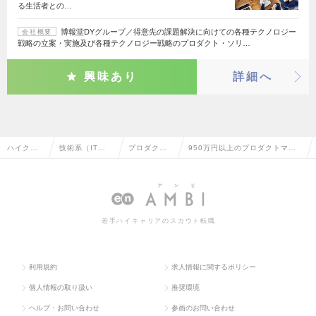
る生活者との…
博報堂DYグループ／得意先の課題解決に向けての各種テクノロジー
会社概要
戦略の立案・実施及び各種テクノロジー戦略のプロダクト・ソリ…
興味あり
詳細へ
ハイクラ
技術系（IT・W
プロダクト
950万円以上のプロダクトマネ
ス求人TO
eb・通信系）
マネージャ
ージャーの転職・求人情報一覧
P
ー
若手ハイキャリアのスカウト転職
利用規約
求人情報に関するポリシー
個人情報の取り扱い
推奨環境
ヘルプ・お問い合わせ
参画のお問い合わせ