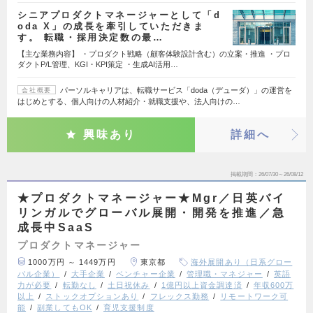
シニアプロダクトマネージャーとして「d
oda X」の成長を牽引していただきま
す。 転職・採用決定数の最…
【主な業務内容】 ・プロダクト戦略（顧客体験設計含む）の立案・推進 ・プロ
ダクトP/L管理、KGI・KPI策定 ・生成AI活用…
パーソルキャリアは、転職サービス「doda（デューダ）」の運営を
会社概要
はじめとする、個人向けの人材紹介・就職支援や、法人向けの…
興味あり
詳細へ
掲載期間
26/07/30～26/08/12
★プロダクトマネージャー★Mgr／日英バイ
リンガルでグローバル展開・開発を推進／急
成長中SaaS
プロダクトマネージャー
1000万円 ～ 1449万円
東京都
海外展開あり（日系グロー
バル企業）
大手企業
ベンチャー企業
管理職・マネジャー
英語
力が必要
転勤なし
土日祝休み
1億円以上資金調達済
年収600万
以上
ストックオプションあり
フレックス勤務
リモートワーク可
能
副業してもOK
育児支援制度