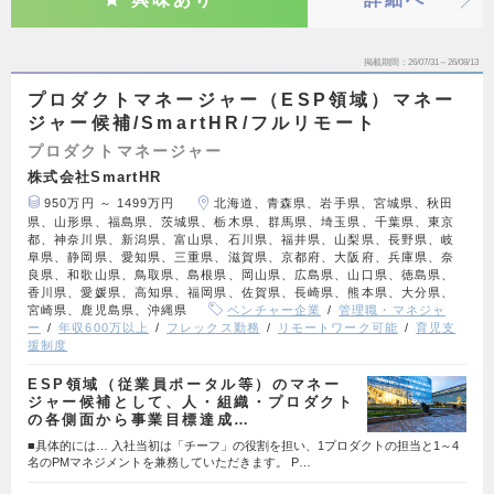
掲載期間
26/07/31～26/08/13
プロダクトマネージャー（ESP領域）マネー
ジャー候補/SmartHR/フルリモート
プロダクトマネージャー
株式会社SmartHR
950万円 ～ 1499万円
北海道、青森県、岩手県、宮城県、秋田
県、山形県、福島県、茨城県、栃木県、群馬県、埼玉県、千葉県、東京
都、神奈川県、新潟県、富山県、石川県、福井県、山梨県、長野県、岐
阜県、静岡県、愛知県、三重県、滋賀県、京都府、大阪府、兵庫県、奈
良県、和歌山県、鳥取県、島根県、岡山県、広島県、山口県、徳島県、
香川県、愛媛県、高知県、福岡県、佐賀県、長崎県、熊本県、大分県、
宮崎県、鹿児島県、沖縄県
ベンチャー企業
管理職・マネジャ
ー
年収600万以上
フレックス勤務
リモートワーク可能
育児支
援制度
ESP領域（従業員ポータル等）のマネー
ジャー候補として、人・組織・プロダクト
の各側面から事業目標達成…
■具体的には… 入社当初は「チーフ」の役割を担い、1プロダクトの担当と1～4
名のPMマネジメントを兼務していただきます。 P…