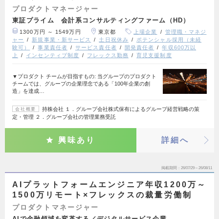
プロダクトマネージャー
東証プライム 会計系コンサルティングファーム（HD）
1300万円 ～ 1549万円
東京都
上場企業
管理職・マネジ
ャー
新規事業・新サービス
土日祝休み
ポテンシャル採用（未経
験可）
事業責任者
サービス責任者
開発責任者
年収600万以
上
インセンティブ制度
フレックス勤務
育児支援制度
▼プロダクト チームが目指すもの: 当グループのプロダクト
チームでは、グループの企業理念である「100年企業の創
造」を達成…
持株会社 １．グループ会社株式保有によるグループ経営戦略の策
会社概要
定・管理 ２．グループ会社の管理業務受託
興味あり
詳細へ
掲載期間
26/07/29～26/08/11
AIプラットフォームエンジニア年収1200万～
1500万リモート×フレックスの裁量労働制
プロダクトマネージャー
AIで金融領域を変革する／デジタルサービス企業