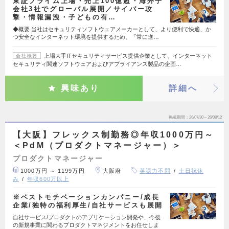
東証プライム上場・売上100億超・海外子
会社3社でグローバル展開／サイバー攻
撃・情報漏洩・子どもの有…
◆概要 当社はセキュリティソフトウェアメーカーとして、より便利で快適、か
つ安全なインターネット環境を提供するため、「常に進…
上場大手ITセキュリティサービス提供企業として、インターネット
会社概要
セキュリティ関連ソフトウェアおよびアプライアンス製品の企画…
興味あり
詳細へ
掲載期間
26/07/30～26/08/12
【大阪】フレックス制勤務◎年収1000万円～
＜PdM（プロダクトマネージャー）＞
プロダクトマネージャー
1000万円 ～ 1199万円
大阪府
英語力不問
土日祝休
み
年収600万以上
※ベストモチベーションカンパニー/成長
企業/独特の福利厚生/自社サービスも展開
自社サービス/プロダクトのアプリケーション開発や、今後
の新規事業に関わるプロダクトマネジメントをお任せしま