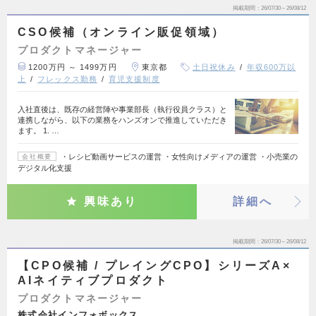
掲載期間
26/07/30～26/08/12
CSO候補（オンライン販促領域）
プロダクトマネージャー
1200万円 ～ 1499万円
東京都
土日祝休み
年収600万以
上
フレックス勤務
育児支援制度
入社直後は、既存の経営陣や事業部長（執行役員クラス）と
連携しながら、以下の業務をハンズオンで推進していただき
ます。 1. …
・レシピ動画サービスの運営 ・女性向けメディアの運営 ・小売業の
会社概要
デジタル化支援
興味あり
詳細へ
掲載期間
26/07/30～26/08/12
【CPO候補 / プレイングCPO】シリーズA×
AIネイティブプロダクト
プロダクトマネージャー
株式会社インフォボックス