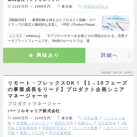
1100万円 ～ 1999万円
東京都
年収600万以上
【職務内容】 ・事業戦略を踏まえたプロダクト戦略・ロー
ドマップの策定と継続的な見直し ・PRD（Product Requir…
infoboxは、「今アプローチすべき企業とその理由がわかる」営業デ
会社概要
ータプラットフォームです。 BtoBのセールスでは、適…
興味あり
詳細へ
掲載期間
26/07/30～26/08/12
リモート・フレックスOK！【1→10フェーズ
の事業成長をリード】プロダクト企画シニア
マネージャー☆
プロダクトマネージャー
パーソルキャリア株式会社
1000万円 ～ 1249万円
東京都
大手企業
ベンチャー企
業
管理職・マネジャー
英語力不問
転勤なし
土日祝休み
1億
円以上資金調達済
年収600万以上
フレックス勤務
リモートワーク
可能
副業してもOK
育児支援制度