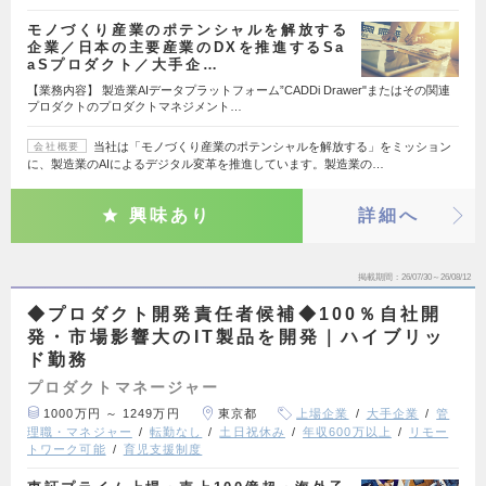
モノづくり産業のポテンシャルを解放する
企業／日本の主要産業のDXを推進するSa
aSプロダクト／大手企…
【業務内容】 製造業AIデータプラットフォーム”CADDi Drawer"またはその関連
プロダクトのプロダクトマネジメント…
当社は「モノづくり産業のポテンシャルを解放する」をミッション
会社概要
に、製造業のAIによるデジタル変革を推進しています。製造業の…
興味あり
詳細へ
掲載期間
26/07/30～26/08/12
◆プロダクト開発責任者候補◆100％自社開
発・市場影響大のIT製品を開発｜ハイブリッ
ド勤務
プロダクトマネージャー
1000万円 ～ 1249万円
東京都
上場企業
大手企業
管
理職・マネジャー
転勤なし
土日祝休み
年収600万以上
リモー
トワーク可能
育児支援制度