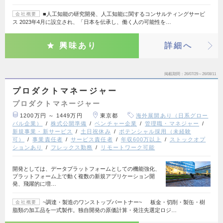
■人工知能の研究開発、人工知能に関するコンサルティングサービ
会社概要
ス 2023年4月に設立され、「日本を伝承し、働く人の可能性を…
興味あり
詳細へ
掲載期間
26/07/29～26/08/11
プロダクトマネージャー
プロダクトマネージャー
1200万円 ～ 1449万円
東京都
海外展開あり（日系グロー
バル企業）
株式公開準備
ベンチャー企業
管理職・マネジャー
新規事業・新サービス
土日祝休み
ポテンシャル採用（未経験
可）
事業責任者
サービス責任者
年収600万以上
ストックオプ
ションあり
フレックス勤務
リモートワーク可能
開発としては、データプラットフォームとしての機能強化、
プラットフォーム上で動く複数の新規アプリケーション開
発、飛躍的に増…
~調達・製造のワンストップパートナー~ 板金・切削・製缶・樹
会社概要
脂類の加工品を一式製作。独自開発の原価計算・発注先選定ロジ…