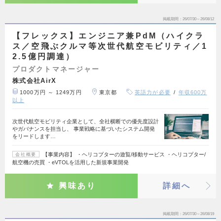
掲載期間
26/07/30～26/08/12
【フレックス】エンジニア兼PdM（ハイクラ
ス／空飛ぶクルマ等次世代航空モビリティ／1
2.5億円調達）
プロダクトマネージャー
株式会社AirX
1000万円 ～ 1249万円
東京都
英語力が必要
年収600万
以上
次世代航空モビリティ企業として、全社横断での優先度設計
やガバナンスを担当し、 事業戦略に基づいたシステム開発
をリードします…
【事業内容】 ・ヘリコプターの遊覧/移動サービス ・ヘリコプター/
会社概要
航空機の売買 ・eVTOLを活用した新規事業開発
興味あり
詳細へ
掲載期間
26/07/30～26/08/19