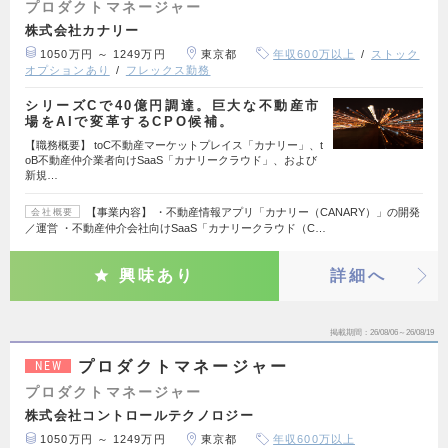
プロダクトマネージャー
株式会社カナリー
1050万円 ～ 1249万円
東京都
年収600万以上
ストック
オプションあり
フレックス勤務
シリーズCで40億円調達。巨大な不動産市
場をAIで変革するCPO候補。
【職務概要】 toC不動産マーケットプレイス「カナリー」、t
oB不動産仲介業者向けSaaS「カナリークラウド」、および
新規…
【事業内容】 ・不動産情報アプリ「カナリー（CANARY）」の開発
会社概要
／運営 ・不動産仲介会社向けSaaS「カナリークラウド（C…
興味あり
詳細へ
掲載期間
26/08/06～26/08/19
プロダクトマネージャー
NEW
プロダクトマネージャー
株式会社コントロールテクノロジー
1050万円 ～ 1249万円
東京都
年収600万以上