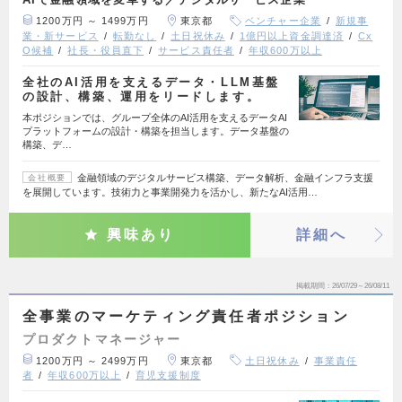
1200万円 ～ 1499万円
東京都
ベンチャー企業
新規事
業・新サービス
転勤なし
土日祝休み
1億円以上資金調達済
Cx
O候補
社長・役員直下
サービス責任者
年収600万以上
全社のAI活用を支えるデータ・LLM基盤
の設計、構築、運用をリードします。
本ポジションでは、グループ全体のAI活用を支えるデータAI
プラットフォームの設計・構築を担当します。データ基盤の
構築、デ…
金融領域のデジタルサービス構築、データ解析、金融インフラ支援
会社概要
を展開しています。技術力と事業開発力を活かし、新たなAI活用…
興味あり
詳細へ
掲載期間
26/07/29～26/08/11
全事業のマーケティング責任者ポジション
プロダクトマネージャー
1200万円 ～ 2499万円
東京都
土日祝休み
事業責任
者
年収600万以上
育児支援制度