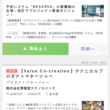
予約システム「RESERVA」の新機能の
企画～設計でプロジェクト推進ポジショ
ン！
【職務概要】 サブスクリプション型のSaaSプロダクトの収益モデルを深く理解
した上で、予約システム「RESERVA」の新機…
【事業内容】 多業種・自治体対応のSaaS予約管理システム「RESE
会社概要
RVA」シリーズ（業種特化型含む）、オンライン決済機能…
興味あり
詳細へ
掲載期間
26/08/06～26/08/19
【Value Co-creation】テクニカルプ
NEW
ロダクトマネージャー
プロダクトマネージャー
株式会社博報堂テクノロジーズ
1000万円 ～ 1449万円
東京都
▽組織について ■募集背景 クライアント企業のオウンドサ
ービス・アプリ・Webサービス等のデジタルプロダクトによ