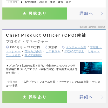
■「SmartHR 」の企画・開発・運営・販売
会社概要
興味あり
詳細へ
掲載期間
26/07/30～26/08/12
Chief Product Officer (CPO)候補
プロダクトマネージャー
1500万円 ～ 2999万円
東京都
ベンチャー企業
管理職・
マネジャー
英語力が必要
土日祝休み
年収600万以上
リモート
ワーク可能
育児支援制度
▼プロダクト戦略の立案と実行: - 会社全体のビジョンや事
業戦略に基づいたプロダクト戦略の策定 - 市場調査や競合分
析を通じ…
・広告プラットフォーム事業 ・マーケティングSaaS事業 ・デジタ
会社概要
ルPR事業
興味あり
詳細へ