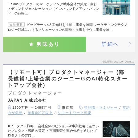
・SaaSプロダクトのマーケティング戦略全体の策定・実行
・デマンドジェネレーション（インバウンド／アウトバウン
ド）の戦略…
ビッグデータ×人工知能を主軸に事業を展開 マーケティングテクノ
会社概要
ロジー領域におけるソリューションの開発・提供を中心に事業を展…
興味あり
詳細へ
掲載期間
26/07/29～26/08/11
【リモート可】プロダクトマネージャー (部
長候補/上場企業のジーニーGのAI特化スター
トアップ会社)
プロダクトマネージャー
JAPAN AI株式会社
1200万円 ～ 2499万円
東京都
管理職・マネジャー
英語
力が必要
年収600万以上
リモートワーク可能
■プロダクト戦略 ・会社全体のビジョンや事業戦略に基づい
たプロダクト戦略の策定 ・市場調査や競合分析を通じたプ
ロダクトの方向…