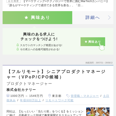
【マーケティング×テクノロジーで世界に挑むMarTechカンパニー】
会社概要
「誰もがマーケティングで成功できる世界を創る」、「日…
興味あり
詳細へ
興味のある求人に
チェックをつけよう!
興味あり
スカウトのマッチング精度があがる!
その求人への合格可能性がわかる!
掲載期間
26/07/31～26/08/13
【フルリモート】シニアプロダクトマネージ
ャー（VPoP/CPO候補）
プロダクトマネージャー
株式会社カナリー
1000万円 ～ 1549万円
東京都
管理職・マネジャー
土日
祝休み
年収600万以上
リモートワーク可能
同社は、【もっといい「当たり前」をつくる】をミッション
に掲げ、 不動産テック領域で事業展開するスタートアップ