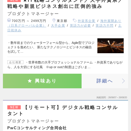
★IT戦略コンサルタント／大手外資系／
戦略や新規ビジネス創出に圧倒的強み
プロダクトマネージャー
700万円 ～ 2499万円
東京都
外資系企業
海外展開あり
（日系グローバル企業）
大手企業
英語力が必要
英語力不問
土
日祝休み
・数年前までのウォーターフォール型から、Agile型でプロジ
ェクトを進めたい、 新たなテクノロジーとビジネスの融合
を試して…
・世界有数の大手プロフェッショナルファーム ・外資系でありなが
会社概要
ら、人を大切にする社風 ※up or outの制度はございま…
興味あり
詳細へ
掲載期間
26/08/07～26/08/20
【リモート可】デジタル戦略コンサル
NEW
タント
プロダクトマネージャー
PwCコンサルティング合同会社