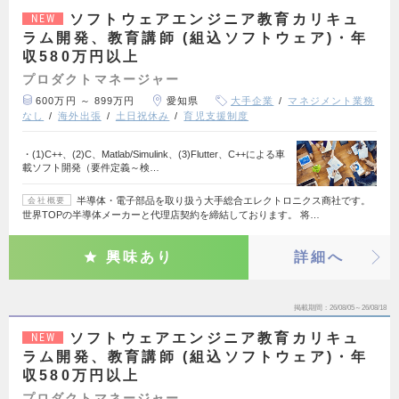
ソフトウェアエンジニア教育カリキュ
NEW
ラム開発、教育講師 (組込ソフトウェア)・年
収580万円以上
プロダクトマネージャー
600万円 ～ 899万円
愛知県
大手企業
マネジメント業務
なし
海外出張
土日祝休み
育児支援制度
・(1)C++、(2)C、Matlab/Simulink、(3)Flutter、C++による車
載ソフト開発（要件定義～検…
半導体・電子部品を取り扱う大手総合エレクトロニクス商社です。
会社概要
世界TOPの半導体メーカーと代理店契約を締結しております。 将…
興味あり
詳細へ
掲載期間
26/08/05～26/08/18
ソフトウェアエンジニア教育カリキュ
NEW
ラム開発、教育講師 (組込ソフトウェア)・年
収580万円以上
プロダクトマネージャー