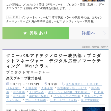
この役割は、プロジェクト管理（デリバリー）、プロダクト管理（戦略）、デー
タエンジニア（運用）の3つの機能を統括します。 リ…
インターネットサービス 市場事業 トラベル事業 その他、国内イン
会社概要
ターネットサービス 海外事業等 金融サービス クレジットカード事業 銀…
興味あり
詳細へ
掲載期間
26/08/04～26/08/17
グローバルアドテクノロジー統括部：プロダ
クトマネージャー デジタル広告／マーケテ
ィング Mgrクラス
プロダクトマネージャー
楽天グループ株式会社
900万円 ～ 1149万円
東京都
海外展開あり（日系グロー
バル企業）
上場企業
大手企業
新規事業・新サービス
海外出
張
海外折衝
土日祝休み
ポテンシャル採用（未経験可）
CxO候
補
海外転勤
年収600万以上
インセンティブ制度
ストックオプ
ションあり
フレックス勤務
リモートワーク可能
育児支援制度
業務内容 内製の広告配信プラットフォーム、DMP、トラッ