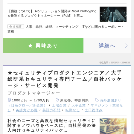
【職務について】 AIソリューション開発やRapid Prototyping
を推進するプロダクトマネージャー（PdM）を募…
人事、総務、経理、マーケティング、ITなどに関わるコーポレート
会社概要
業務
興味あり
詳細へ
掲載期間
26/08/04～26/09/26
★セキュリティプロダクトエンジニア／大手
総研系セキュリティ専門チーム／自社パッケ
ージ・サービス開発
プロダクトマネージャー
1000万円 ～ 1799万円
東京都、神奈川県
海外展開あり
（日系グローバル企業）
上場企業
大手企業
マネジメント業務な
し
英語力が必要
英語力不問
転勤なし
土日祝休み
社会のニーズと高度な情報セキュリティに
関するノウハウをベースに、自社開発の法
人向けセキュリティパッケ…