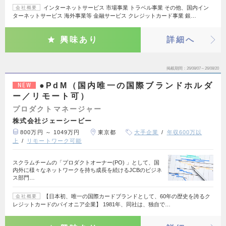
インターネットサービス 市場事業 トラベル事業 その他、国内イン
会社概要
ターネットサービス 海外事業等 金融サービス クレジットカード事業 銀…
興味あり
詳細へ
掲載期間
26/08/07～26/08/20
●PdM（国内唯一の国際ブランドホルダ
NEW
ー／リモート可）
プロダクトマネージャー
株式会社ジェーシービー
800万円 ～ 1049万円
東京都
大手企業
年収600万以
上
リモートワーク可能
スクラムチームの「プロダクトオーナー(PO) 」として、国
内外に様々なネットワークを持ち成長を続けるJCBのビジネ
ス部門…
【日本初、唯一の国際カードブランドとして、60年の歴史を誇るク
会社概要
レジットカードのパイオニア企業】 1981年、同社は、独自で…