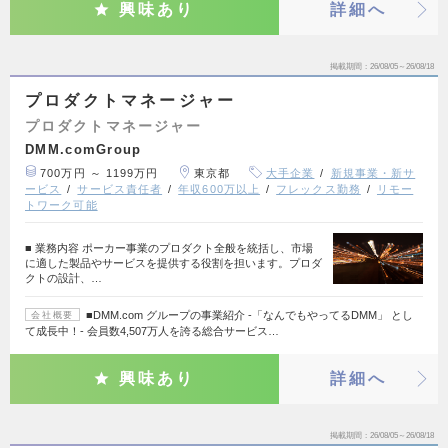
興味あり
詳細へ
掲載期間
26/08/05～26/08/18
プロダクトマネージャー
プロダクトマネージャー
DMM.comGroup
700万円 ～ 1199万円
東京都
大手企業
新規事業・新サ
ービス
サービス責任者
年収600万以上
フレックス勤務
リモー
トワーク可能
■ 業務内容 ポーカー事業のプロダクト全般を統括し、市場
に適した製品やサービスを提供する役割を担います。プロダ
クトの設計、…
■DMM.com グループの事業紹介 -「なんでもやってるDMM」 とし
会社概要
て成長中！- 会員数4,507万人を誇る総合サービス…
興味あり
詳細へ
掲載期間
26/08/05～26/08/18