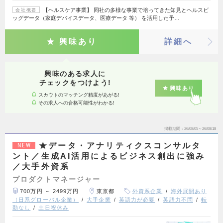
【ヘルスケア事業】 同社の多様な事業で培ってきた知見とヘルスビ
会社概要
ッグデータ（家庭デバイスデータ、医療データ 等） を活用した予…
興味あり
詳細へ
興味のある求人に
チェックをつけよう!
興味あり
スカウトのマッチング精度があがる!
その求人への合格可能性がわかる!
掲載期間
26/08/05～26/08/18
★データ・アナリティクスコンサルタ
NEW
ント／生成AI活用によるビジネス創出に強み
／大手外資系
プロダクトマネージャー
700万円 ～ 2499万円
東京都
外資系企業
海外展開あり
（日系グローバル企業）
大手企業
英語力が必要
英語力不問
転
勤なし
土日祝休み