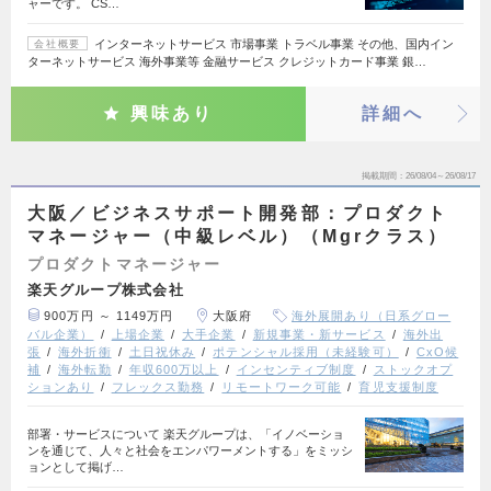
ャーです。 CS…
インターネットサービス 市場事業 トラベル事業 その他、国内イン
会社概要
ターネットサービス 海外事業等 金融サービス クレジットカード事業 銀…
興味あり
詳細へ
掲載期間
26/08/04～26/08/17
大阪／ビジネスサポート開発部：プロダクト
マネージャー（中級レベル）（Mgrクラス）
プロダクトマネージャー
楽天グループ株式会社
900万円 ～ 1149万円
大阪府
海外展開あり（日系グロー
バル企業）
上場企業
大手企業
新規事業・新サービス
海外出
張
海外折衝
土日祝休み
ポテンシャル採用（未経験可）
CxO候
補
海外転勤
年収600万以上
インセンティブ制度
ストックオプ
ションあり
フレックス勤務
リモートワーク可能
育児支援制度
部署・サービスについて 楽天グループは、「イノベーショ
ンを通じて、人々と社会をエンパワーメントする」をミッシ
ョンとして掲げ…