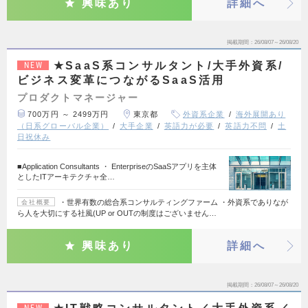
興味あり
詳細へ
掲載期間
26/08/07～26/08/20
★SaaS系コンサルタント/大手外資系/
NEW
ビジネス変革につながるSaaS活用
プロダクトマネージャー
700万円 ～ 2499万円
東京都
外資系企業
海外展開あり
（日系グローバル企業）
大手企業
英語力が必要
英語力不問
土
日祝休み
■Application Consultants ・ EnterpriseのSaaSアプリを主体
としたITアーキテクチャ全…
・世界有数の総合系コンサルティングファーム ・外資系でありなが
会社概要
ら人を大切にする社風(UP or OUTの制度はございません…
興味あり
詳細へ
掲載期間
26/08/07～26/08/20
NEW