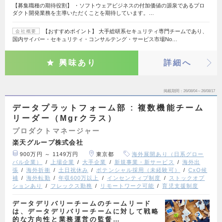
【募集職種の期待役割】 ・ソフトウェアビジネスの付加価値の源泉であるプロ
ダクト開発業務を主導いただくことを期待しています。…
【おすすめポイント】 大手総研系セキュリティ専門チームであり、
会社概要
国内サイバー・セキュリティ・コンサルテング・サービス市場No…
興味あり
詳細へ
掲載期間
26/08/04～26/08/17
データプラットフォーム部 : 複数機能チーム
リーダー（Mgrクラス）
プロダクトマネージャー
楽天グループ株式会社
900万円 ～ 1149万円
東京都
海外展開あり（日系グロー
バル企業）
上場企業
大手企業
新規事業・新サービス
海外出
張
海外折衝
土日祝休み
ポテンシャル採用（未経験可）
CxO候
補
海外転勤
年収600万以上
インセンティブ制度
ストックオプ
ションあり
フレックス勤務
リモートワーク可能
育児支援制度
データデリバリーチームのチームリード
は、データデリバリーチームに対して戦略
的な方向性と業務運営の監督…