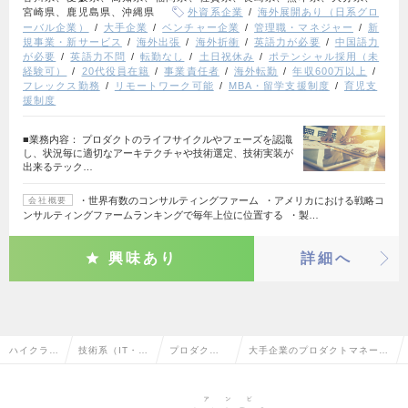
宮崎県、鹿児島県、沖縄県
外資系企業
海外展開あり（日系グロ
ーバル企業）
大手企業
ベンチャー企業
管理職・マネジャー
新
規事業・新サービス
海外出張
海外折衝
英語力が必要
中国語力
が必要
英語力不問
転勤なし
土日祝休み
ポテンシャル採用（未
経験可）
20代役員在籍
事業責任者
海外転勤
年収600万以上
フレックス勤務
リモートワーク可能
MBA・留学支援制度
育児支
援制度
■業務内容： プロダクトのライフサイクルやフェーズを認識
し、状況毎に適切なアーキテクチャや技術選定、技術実装が
出来るテック…
・世界有数のコンサルティングファーム ・アメリカにおける戦略コ
会社概要
ンサルティングファームランキングで毎年上位に位置する ・製…
興味あり
詳細へ
ハイクラス
技術系（IT・W
プロダクト
大手企業のプロダクトマネージ
求人TOP
eb・通信系）
マネージャ
ャーの転職・求人情報一覧