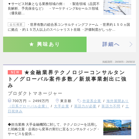
▼サービス対象となる業務領域の例： - 製造領域（品質不
良解析、予兆保全など） - マーケティング&セールス領域
（優良顧…
・世界有数の総合系コンサルティングファーム ・世界約１５０ヵ国
会社概要
に拠点 ・約１５万人以上のスペシャリスト在籍 ・評価制度がしっか…
興味あり
詳細へ
掲載期間
26/08/05～26/08/18
★金融業界テクノロジーコンサルタン
NEW
ト／グローバル案件多数／新規事業創出に強
み
プロダクトマネージャー
700万円 ～ 2499万円
東京都
外資系企業
海外展開あり
（日系グローバル企業）
大手企業
英語力が必要
英語力不問
土
日祝休み
◆担当業務 大手金融機関に対して、テクノロジーを活用し
た戦略立案・企画から変革の実行に至るコンサルティング・
サービスを提供…