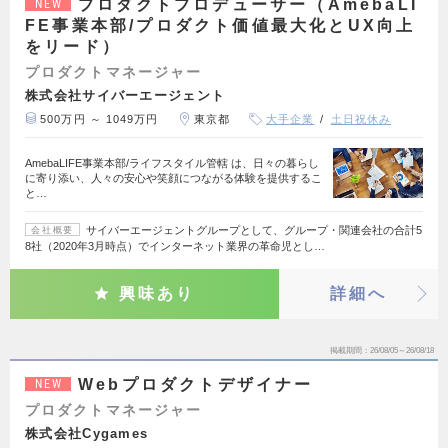
プロダクトプロデューサー（AmebaLI
NEW
FE事業本部/プロダクト価値最大化とUX向上
をリード）
プロダクトマネージャー
株式会社サイバーエージェント
500万円 ～ 1049万円
東京都
大手企業
土日祝休み
AmebaLIFE事業本部/ライフスタイル管轄 は、日々の暮らし
に寄り添い、人々の安心や笑顔につながる体験を提供するこ
と…
サイバーエージェントグループとして、グループ・関連会社の合計5
会社概要
8社（2020年3月時点）でインターネット業界の革命児とし…
興味あり
詳細へ
掲載期間
26/08/05～26/08/18
Webプロダクトデザイナー
NEW
プロダクトマネージャー
株式会社Cygames