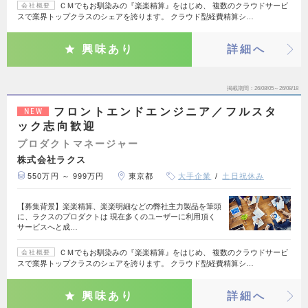
ＣＭでもお馴染みの『楽楽精算』をはじめ、 複数のクラウドサービ
会社概要
スで業界トップクラスのシェアを誇ります。 クラウド型経費精算シ…
興味あり
詳細へ
掲載期間
26/08/05～26/08/18
フロントエンドエンジニア／フルスタ
NEW
ック志向歓迎
プロダクトマネージャー
株式会社ラクス
550万円 ～ 999万円
東京都
大手企業
土日祝休み
【募集背景】楽楽精算、楽楽明細などの弊社主力製品を筆頭
に、ラクスのプロダクトは 現在多くのユーザーに利用頂く
サービスへと成…
ＣＭでもお馴染みの『楽楽精算』をはじめ、 複数のクラウドサービ
会社概要
スで業界トップクラスのシェアを誇ります。 クラウド型経費精算シ…
興味あり
詳細へ