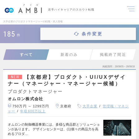
若手ハイキャリアのスカウト転職
大手企業のプロダクトマネージャーの転職・求人情報
185
条件変更
件
すべて
新着のみ
掲載終了間近
掲載期間
26/08/05～26/08/18
【京都府】プロダクト・UI/UXデザイ
NEW
ナー（マネージャー・マネージャー候補）
プロダクトマネージャー
オムロン株式会社
750万円 ～ 1299万円
京都府
大手企業
管理職・マネジ
ャー
年収600万以上
オムロンの制御機器事業には、多様な商品群とソリューショ
ンがあります。 デザインセンターは、(1)個々の商品力を高
めるプロダ…