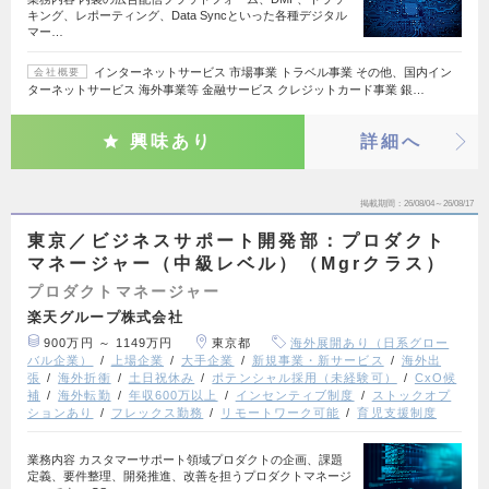
キング、レポーティング、Data Syncといった各種デジタル
マー…
インターネットサービス 市場事業 トラベル事業 その他、国内イン
会社概要
ターネットサービス 海外事業等 金融サービス クレジットカード事業 銀…
興味あり
詳細へ
掲載期間
26/08/04～26/08/17
東京／ビジネスサポート開発部：プロダクト
マネージャー（中級レベル）（Mgrクラス）
プロダクトマネージャー
楽天グループ株式会社
900万円 ～ 1149万円
東京都
海外展開あり（日系グロー
バル企業）
上場企業
大手企業
新規事業・新サービス
海外出
張
海外折衝
土日祝休み
ポテンシャル採用（未経験可）
CxO候
補
海外転勤
年収600万以上
インセンティブ制度
ストックオプ
ションあり
フレックス勤務
リモートワーク可能
育児支援制度
業務内容 カスタマーサポート領域プロダクトの企画、課題
定義、要件整理、開発推進、改善を担うプロダクトマネージ