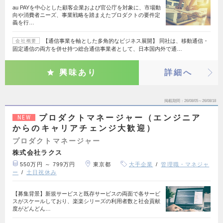
au PAYを中心とした顧客企業および官公庁を対象に、市場動
向や消費者ニーズ、事業戦略を踏まえたプロダクトの要件定
義を行…
【通信事業を軸とした多角的なビジネス展開】 同社は、移動通信・
会社概要
固定通信の両方を併せ持つ総合通信事業者として、日本国内外で通…
興味あり
詳細へ
掲載期間
26/08/05～26/08/18
プロダクトマネージャー（エンジニア
NEW
からのキャリアチェンジ大歓迎）
プロダクトマネージャー
株式会社ラクス
550万円 ～ 799万円
東京都
大手企業
管理職・マネジャ
ー
土日祝休み
【募集背景】新規サービスと既存サービスの両面で各サービ
スがスケールしており、楽楽シリーズの利用者数と社会貢献
度がどんどん…