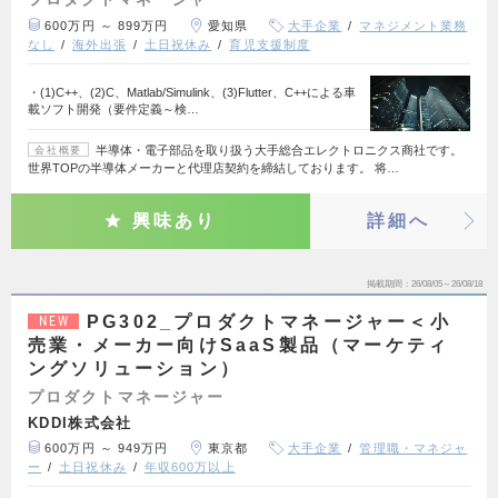
600万円 ～ 899万円
愛知県
大手企業
マネジメント業務
なし
海外出張
土日祝休み
育児支援制度
・(1)C++、(2)C、Matlab/Simulink、(3)Flutter、C++による車
載ソフト開発（要件定義～検…
半導体・電子部品を取り扱う大手総合エレクトロニクス商社です。
会社概要
世界TOPの半導体メーカーと代理店契約を締結しております。 将…
興味あり
詳細へ
掲載期間
26/08/05～26/08/18
PG302_プロダクトマネージャー＜小
NEW
売業・メーカー向けSaaS製品（マーケティ
ングソリューション）
プロダクトマネージャー
KDDI株式会社
600万円 ～ 949万円
東京都
大手企業
管理職・マネジャ
ー
土日祝休み
年収600万以上