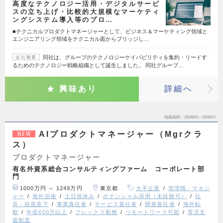
高度なテクノロジー活用・デジタルサービ
スの立ち上げ・比較的大規模なマーケティ
ングシステム導入等のプロ…
■テクニカルプロダクトマネージャーとして、ビジネス＆マーケティング領域と
エンジニアリング領域をテクニカル面からブリッジし…
同社は、グループのテクノロジーケイパビリティを集約・リードす
会社概要
るためのテクノロジー戦略組織として誕生しました。 同社グループ…
興味あり
詳細へ
掲載期間
26/08/04～26/08/17
AIプロダクトマネージャー（Mgrクラ
NEW
ス）
プロダクトマネージャー
有名外資系総合コンサルティングファーム コーポレート部
門
1000万円 ～ 1249万円
東京都
大手企業
管理職・マネジ
ャー
海外折衝
土日祝休み
ポテンシャル採用（未経験可）
社
長・役員直下
事業責任者
サービス責任者
開発責任者
海外転
勤
年収600万以上
フレックス勤務
リモートワーク可能
育児支
援制度