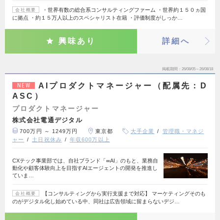
・世界有数の総合系コンサルティングファーム ・世界約１５０ヵ国
会社概要
に拠点 ・約１５万人以上のスペシャリスト在籍 ・評価制度がしっか…
興味あり
詳細へ
掲載期間
26/08/05～26/08/18
AIプロダクトマネージャー（配属先：D
NEW
ASC）
プロダクトマネージャー
株式会社電通デジタル
700万円 ～ 1249万円
東京都
大手企業
管理職・マネジ
ャー
土日祝休み
年収600万以上
CXテック事業部では、自社ブランド「∞AI」のもと、業務自
動化や顧客体験向上を目指すAIエージェントの開発を推進し
ていま…
【コンサルティングから実行支援まで対応】 マーケティングそのも
会社概要
のがデジタル化し始めている中、同社は広告領域に留まらないデジ…