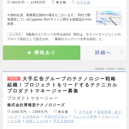
400万円 ～ 1049万円
東京都
大手企業
※契約社員、業務委託契約の場合もございます。 同社で開
発運営しているCygames IDのサイトに関する画面設計やUI
改善…
【最高のコンテンツを作る会社】 同社は、サイバーエージェントの
会社概要
グループ会社として設立され、「最高のコンテンツを作る会社」と…
興味あり
詳細へ
掲載期間
26/08/04～26/08/17
大手広告グループのテクノロジー戦略
NEW
組織！プロジェクトをリードするテクニカル
プロダクトマネージャー募集
プロダクトマネージャー
株式会社博報堂テクノロジーズ
1000万円 ～ 1399万円
東京都
大手企業
新規事業・新サ
ービス
土日祝休み
年収600万以上
フレックス勤務
リモートワ
ーク可能
副業してもOK
育児支援制度