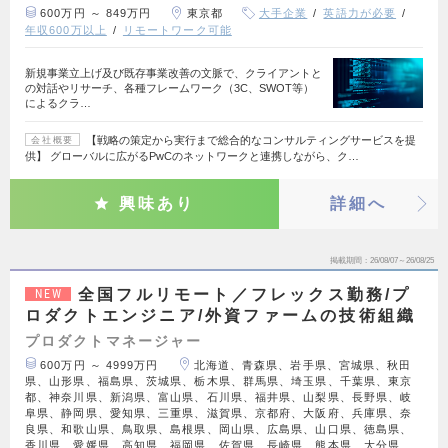
600万円 ～ 849万円
東京都
大手企業
英語力が必要
年収600万以上
リモートワーク可能
新規事業立上げ及び既存事業改善の文脈で、クライアントと
の対話やリサーチ、各種フレームワーク（3C、SWOT等）
によるクラ…
【戦略の策定から実行まで総合的なコンサルティングサービスを提
会社概要
供】 グローバルに広がるPwCのネットワークと連携しながら、ク…
興味あり
詳細へ
掲載期間
26/08/07～26/08/25
全国フルリモート／フレックス勤務/プ
NEW
ロダクトエンジニア/外資ファームの技術組織
プロダクトマネージャー
600万円 ～ 4999万円
北海道、青森県、岩手県、宮城県、秋田
県、山形県、福島県、茨城県、栃木県、群馬県、埼玉県、千葉県、東京
都、神奈川県、新潟県、富山県、石川県、福井県、山梨県、長野県、岐
阜県、静岡県、愛知県、三重県、滋賀県、京都府、大阪府、兵庫県、奈
良県、和歌山県、鳥取県、島根県、岡山県、広島県、山口県、徳島県、
香川県、愛媛県、高知県、福岡県、佐賀県、長崎県、熊本県、大分県、