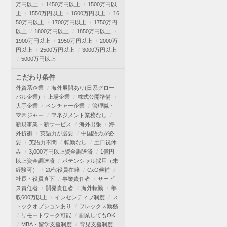
万円以上
1450万円以上
1500万円以
上
1550万円以上
1600万円以上
16
50万円以上
1700万円以上
1750万円
以上
1800万円以上
1850万円以上
1900万円以上
1950万円以上
2000万
円以上
2500万円以上
3000万円以上
5000万円以上
こだわり条件
外資系企業
海外展開あり(日系グロー
バル企業)
上場企業
株式公開準備
大手企業
ベンチャー企業
管理職・
マネジャー
マネジメント業務なし
新規事業・新サービス
海外出張
海
外折衝
英語力が必要
中国語力が必
要
英語力不問
転勤なし
土日祝休
み
3,000万円以上資金調達済
1億円
以上資金調達済
ポテンシャル採用（未
経験可）
20代役員在籍
CxO候補
社長・役員直下
事業責任者
サービ
ス責任者
開発責任者
海外転勤
年
収600万以上
インセンティブ制度
ス
トックオプションあり
フレックス勤務
リモートワーク可能
副業してもOK
MBA・留学支援制度
育児支援制度