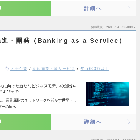
り
詳細へ
掲載期間
26/08/04～26/08/17
開発（Banking as a Service）
大手企業
新規事業・新サービス
年収600万以上
拡大に向けた新たなビジネスモデルの創出や
およびその…
拠点。業界屈指のネットワークを活かす世界トッ
随一の顧客…
り
詳細へ