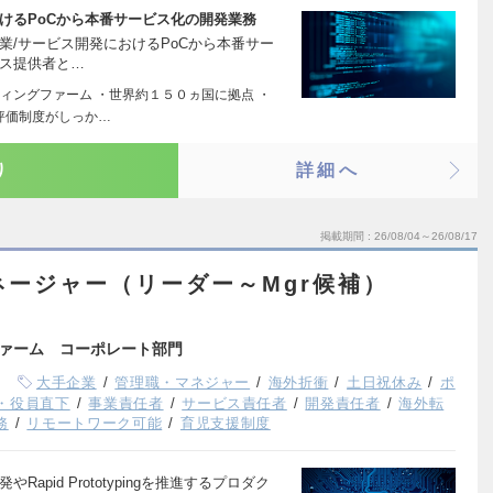
けるPoCから本番サービス化の開発業務
業/サービス開発におけるPoCから本番サー
ビス提供者と…
ィングファーム ・世界約１５０ヵ国に拠点 ・
評価制度がしっか…
り
詳細へ
掲載期間
26/08/04～26/08/17
ネージャー（リーダー～Mgr候補）
ァーム コーポレート部門
大手企業
管理職・マネジャー
海外折衝
土日祝休み
ポ
・役員直下
事業責任者
サービス責任者
開発責任者
海外転
務
リモートワーク可能
育児支援制度
apid Prototypingを推進するプロダク