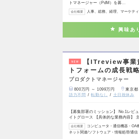
トマネージャー（PdM）を募…
人事、総務、経理、マーケティ
会社概要
興味あ
【ITrevie
NEW
トフォームの成長戦略
プロダクトマネージャー
800万円 ～ 1099万円
東京都
語力不問
転勤なし
土日祝休み
【募集部署のミッション】 No.1レビュー
イトグロース 【具体的な業務内容】 
コンピュータ・通信機器・OA
会社概要
ネット関連/ソフトウェア・情報処理/通信 