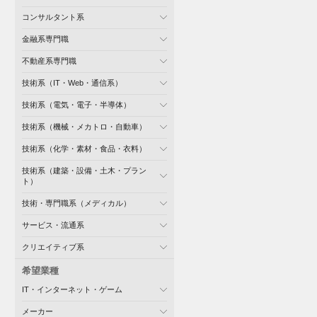
コンサルタント系
金融系専門職
不動産系専門職
技術系（IT・Web・通信系）
技術系（電気・電子・半導体）
技術系（機械・メカトロ・自動車）
技術系（化学・素材・食品・衣料）
技術系（建築・設備・土木・プラン
ト）
技術・専門職系（メディカル）
サービス・流通系
クリエイティブ系
希望業種
IT・インターネット・ゲーム
メーカー