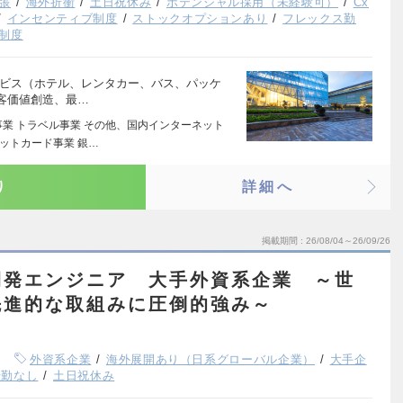
張
海外折衝
土日祝休み
ポテンシャル採用（未経験可）
Cx
インセンティブ制度
ストックオプションあり
フレックス勤
制度
ービス（ホテル、レンタカー、バス、パッケ
客価値創造、最…
事業 トラベル事業 その他、国内インターネット
ジットカード事業 銀…
り
詳細へ
掲載期間
26/08/04～26/09/26
開発エンジニア 大手外資系企業 ～世
先進的な取組みに圧倒的強み～
外資系企業
海外展開あり（日系グローバル企業）
大手企
転勤なし
土日祝休み