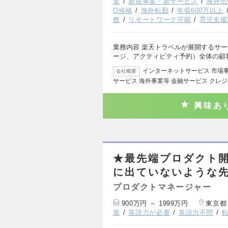
業
新規事業・新サービス
海外出
O候補
海外転勤
年収600万以上
務
リモートワーク可能
育児支援
業務内容 楽天トラベルが展開するサ
ージ、アクティビティ予約）全体の顧
インターネットサービス 市場
会社概要
サービス 海外事業等 金融サービス クレ
興味あ
★最先端プロダクト
に出ていないような
プロダクトマネージャー
900万円 ～ 1999万円
東京都
業
英語力が必要
英語力不問