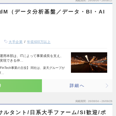
掲載期間
26/08/04～26/08/17
dM（データ分析基盤／データ・BI・AI
大手企業
年収600万以上
運用本部は、ITによって事業成長を支え、
を実現できる仲…
inTech事業の主役】 同社は、楽天グループが
T…
り
詳細へ
掲載期間
26/08/04～26/09/26
サルタント/日系大手ファーム/SI歓迎/ポ