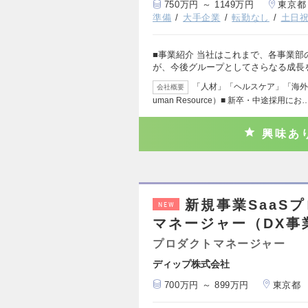
750万円 ～ 1149万円
東京都
準備
大手企業
転勤なし
土日
■事業紹介 当社はこれまで、各事業
が、今後グループとしてさらなる成長
「人材」「ヘルスケア」「海外
会社概要
uman Resource）■ 新卒・中途採用にお
興味あ
新規事業SaaS
NEW
マネージャー（DX事
プロダクトマネージャー
ディップ株式会社
700万円 ～ 899万円
東京都