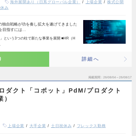
海外展開あり（日系グローバル企業）
上場企業
株式公開
祝休み
部の独自戦略が功を奏し拡大を遂げてきました
を目指すには…
」という3つの柱で新たな事業を展開 ■HR（H
…
り
詳細へ
掲載期間
26/08/04～26/08/17
プロダクト「コボット」PdM/プロダクト
業）
上場企業
大手企業
土日祝休み
フレックス勤務