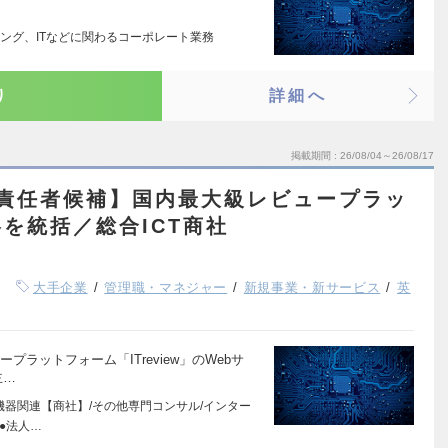
ング、ITなどに関わるコーポレート業務
り
詳細へ
掲載期間
26/08/04～26/08/17
w事業責任者候補】国内最大級レビュープラッ
を統括／総合ICT商社
大手企業
管理職・マネジャー
新規事業・新サービス
英
プラットフォーム「ITreview」のWebサ
主…
機器関連【商社】/その他専門コンサル/インター
●法人…