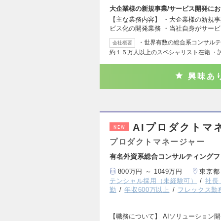
大企業様の新規事業/サービス開発にお
【主な業務内容】 ・大企業様の新規事
ビス化の開発業務 ・当社自身がサー
・世界有数の総合系コンサルテ
会社概要
約１５万人以上のスペシャリスト在籍 ・
興味あ
AIプロダクトマ
NEW
プロダクトマネージャー
有名外資系総合コンサルティングフ
800万円 ～ 1049万円
東京都
テンシャル採用（未経験可）
社長
勤
年収600万以上
フレックス勤
【職務について】 AIソリューション開発やR