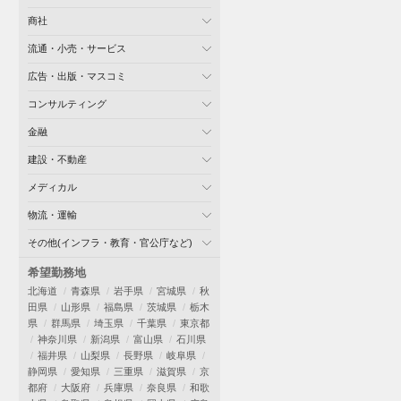
商社
流通・小売・サービス
広告・出版・マスコミ
コンサルティング
金融
建設・不動産
メディカル
物流・運輸
その他(インフラ・教育・官公庁など)
希望勤務地
北海道
青森県
岩手県
宮城県
秋
田県
山形県
福島県
茨城県
栃木
県
群馬県
埼玉県
千葉県
東京都
神奈川県
新潟県
富山県
石川県
福井県
山梨県
長野県
岐阜県
静岡県
愛知県
三重県
滋賀県
京
都府
大阪府
兵庫県
奈良県
和歌