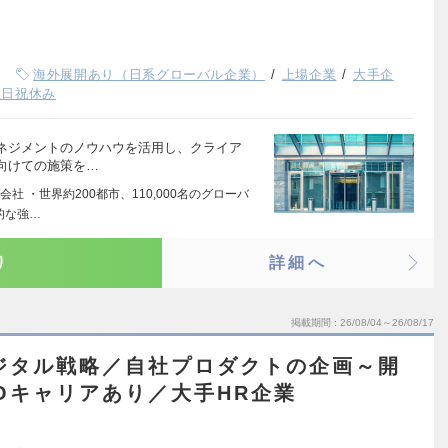
海外展開あり（日系グローバル企業）
上場企業
大手企
土日祝休み
ネジメントのノウハウを活用し、クライア
向けての施策を…
 ・世界約200都市、110,000名のグローバ
的な強…
り
詳細へ
掲載期間
26/08/04～26/08/17
ジタル戦略／自社プロダクトの企画～開
Oキャリアあり／大手HR企業