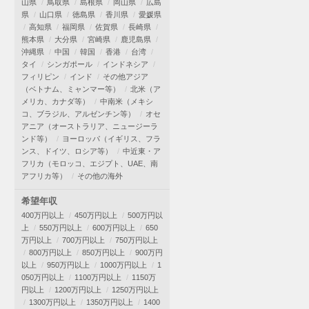
山県
鳥取県
島根県
岡山県
広島
県
山口県
徳島県
香川県
愛媛県
高知県
福岡県
佐賀県
長崎県
熊本県
大分県
宮崎県
鹿児島県
沖縄県
中国
韓国
香港
台湾
タイ
シンガポール
インドネシア
フィリピン
インド
その他アジア
（ベトナム、ミャンマー等）
北米（ア
メリカ、カナダ等）
中南米（メキシ
コ、ブラジル、アルゼンチン等）
オセ
アニア（オーストラリア、ニュージーラ
ンド等）
ヨーロッパ（イギリス、フラ
ンス、ドイツ、ロシア等）
中近東・ア
フリカ（モロッコ、エジプト、UAE、南
アフリカ等）
その他の海外
希望年収
400万円以上
450万円以上
500万円以
上
550万円以上
600万円以上
650
万円以上
700万円以上
750万円以上
800万円以上
850万円以上
900万円
以上
950万円以上
1000万円以上
1
050万円以上
1100万円以上
1150万
円以上
1200万円以上
1250万円以上
1300万円以上
1350万円以上
1400