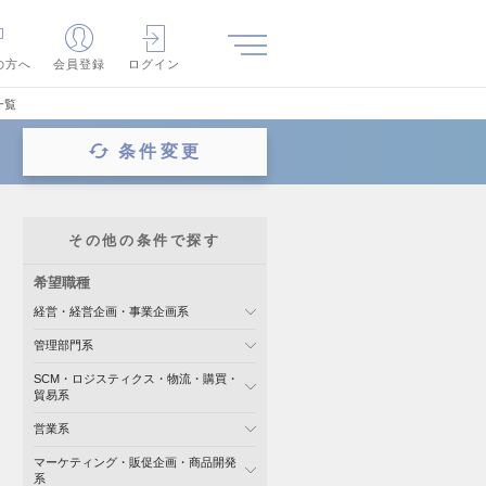
の方へ
会員登録
ログイン
一覧
条件変更
その他の条件で探す
希望職種
経営・経営企画・事業企画系
管理部門系
SCM・ロジスティクス・物流・購買・
貿易系
営業系
マーケティング・販促企画・商品開発
系