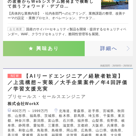
の改善からWebシステム開発まで横断し
て担うフォワード・デプロ…
【具体的な業務内容】 ・社内各部門へのヒアリング、業務課題の整理、改善テ
ーマの設定 ・業務プロセス、オペレーション、データフ…
国産のサイバーセキュリティ製品を開発・提供するセキュリティベ
会社概要
ンダー。WAF、クラウドセキュリティ、脆弱性管理等を展開。
興味あり
詳細へ
掲載期間
26/08/05～26/08/18
【AIリードエンジニア／経験者歓迎】
NEW
／上流構想～実装／大手企業案件／年4回評価
／学習支援充実
プリセールス・セールスエンジニア
株式会社WorkX
400万円 ～ 1999万円
北海道、青森県、岩手県、宮城県、秋田
県、山形県、福島県、茨城県、栃木県、群馬県、埼玉県、千葉県、東京
都、神奈川県、新潟県、富山県、石川県、福井県、山梨県、長野県、岐
阜県、静岡県、愛知県、三重県、滋賀県、京都府、大阪府、兵庫県、奈
良県、和歌山県、鳥取県、島根県、岡山県、広島県、山口県、徳島県、
香川県、愛媛県、高知県、福岡県、佐賀県、長崎県、熊本県、大分県、