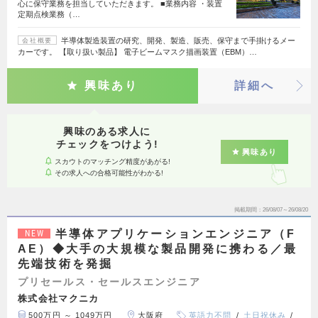
心に保守業務を担当していただきます。 ■業務内容 ・装置
定期点検業務（…
半導体製造装置の研究、開発、製造、販売、保守まで手掛けるメー
会社概要
カーです。 【取り扱い製品】 電子ビームマスク描画装置（EBM）…
興味あり
詳細へ
興味のある求人に
チェックをつけよう!
興味あり
スカウトのマッチング精度があがる!
その求人への合格可能性がわかる!
掲載期間
26/08/07～26/08/20
半導体アプリケーションエンジニア（F
NEW
AE）◆大手の大規模な製品開発に携わる／最
先端技術を発掘
プリセールス・セールスエンジニア
株式会社マクニカ
500万円 ～ 1049万円
大阪府
英語力不問
土日祝休み