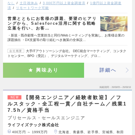
なし
土日祝休み
3,000万円以上資金調達済
1億円以上資金調達
済
リモートワーク可能
営業とともにお客様の課題、要望のヒアリ
ングから、Salesforce活用に関する戦略
立案を行い、お客…
・新規・既存顧客へ営業担当と同行/Webミーティングを実施し、お客様企業の
課題抽出 ・DX支援等の取り組むべき施策の全体設…
大手ITアウトソーシング会社。 DEC統合マーケティング、コンタク
会社概要
トセンター、BPO（受託）、デジタルマーケティング、グロ…
興味あり
詳細へ
掲載期間
26/08/05～26/08/18
【開発エンジニア／経験者歓迎】／フ
NEW
ルスタック・全工程一貫／自社チーム／残業1
7.5h／資格手当
プリセールス・セールスエンジニア
ライフイズテック株式会社
400万円 ～ 1999万円
北海道、青森県、岩手県、宮城県、秋田