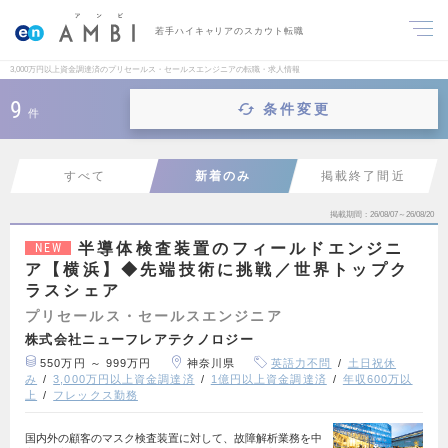
若手ハイキャリアのスカウト転職
3,000万円以上資金調達済のプリセールス・セールスエンジニアの転職・求人情報
9
条件変更
件
すべて
新着のみ
掲載終了間近
掲載期間
26/08/07～26/08/20
半導体検査装置のフィールドエンジニ
NEW
ア【横浜】◆先端技術に挑戦／世界トップク
ラスシェア
プリセールス・セールスエンジニア
株式会社ニューフレアテクノロジー
550万円 ～ 999万円
神奈川県
英語力不問
土日祝休
み
3,000万円以上資金調達済
1億円以上資金調達済
年収600万以
上
フレックス勤務
国内外の顧客のマスク検査装置に対して、故障解析業務を中