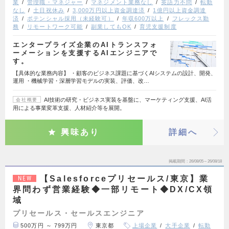
業
管理職・マネジャー
マネジメント業務なし
英語力不問
転勤
なし
土日祝休み
3,000万円以上資金調達済
1億円以上資金調達
済
ポテンシャル採用（未経験可）
年収600万以上
フレックス勤
務
リモートワーク可能
副業してもOK
育児支援制度
エンタープライズ企業のAIトランスフォ
ーメーションを支援するAIエンジニアで
す。
【具体的な業務内容】 ・顧客のビジネス課題に基づくAIシステムの設計、開発、
運用 ・機械学習・深層学習モデルの実装、評価、改…
AI技術の研究・ビジネス実装を基盤に、マーケティング支援、AI活
会社概要
用による事業変革支援、人材紹介等を展開。
興味あり
詳細へ
掲載期間
26/08/05～26/08/18
【Salesforceプリセールス/東京】業
NEW
界問わず営業経験◆一部リモート◆DX/CX領
域
プリセールス・セールスエンジニア
500万円 ～ 799万円
東京都
上場企業
大手企業
転勤