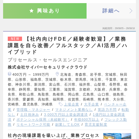
興味あり
詳細へ
掲載期間
26/08/05～26/08/18
【社内向けFDE／経験者歓迎】／業務
NEW
課題を自ら改善／フルスタック／AI活用／ハ
イブリッド
プリセールス・セールスエンジニア
株式会社サイバーセキュリティクラウド
400万円 ～ 1999万円
北海道、青森県、岩手県、宮城県、秋田
県、山形県、福島県、茨城県、栃木県、群馬県、埼玉県、千葉県、東京
都、神奈川県、新潟県、富山県、石川県、福井県、山梨県、長野県、岐
阜県、静岡県、愛知県、三重県、滋賀県、京都府、大阪府、兵庫県、奈
良県、和歌山県、鳥取県、島根県、岡山県、広島県、山口県、徳島県、
香川県、愛媛県、高知県、福岡県、佐賀県、長崎県、熊本県、大分県、
宮崎県、鹿児島県、沖縄県
上場企業
大手企業
ベンチャー企
業
管理職・マネジャー
マネジメント業務なし
英語力不問
転勤
なし
土日祝休み
3,000万円以上資金調達済
1億円以上資金調達
済
ポテンシャル採用（未経験可）
年収600万以上
フレックス勤
務
リモートワーク可能
副業してもOK
育児支援制度
社内の現場課題を吸い上げ、業務プロセス