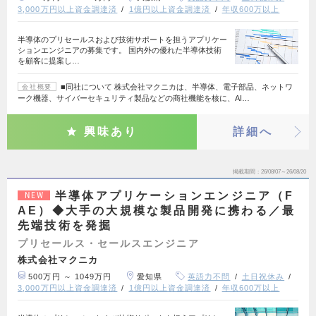
3,000万円以上資金調達済
1億円以上資金調達済
年収600万以上
半導体のプリセールスおよび技術サポートを担うアプリケー
ションエンジニアの募集です。 国内外の優れた半導体技術
を顧客に提案し…
■同社について 株式会社マクニカは、半導体、電子部品、ネットワ
会社概要
ーク機器、サイバーセキュリティ製品などの商社機能を核に、AI…
興味あり
詳細へ
掲載期間
26/08/07～26/08/20
半導体アプリケーションエンジニア（F
NEW
AE）◆大手の大規模な製品開発に携わる／最
先端技術を発掘
プリセールス・セールスエンジニア
株式会社マクニカ
500万円 ～ 1049万円
愛知県
英語力不問
土日祝休み
3,000万円以上資金調達済
1億円以上資金調達済
年収600万以上