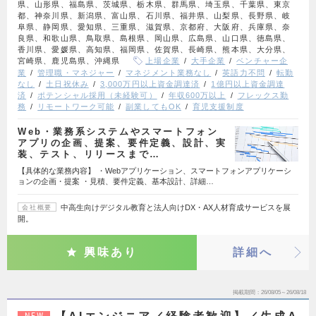
県、山形県、福島県、茨城県、栃木県、群馬県、埼玉県、千葉県、東京
都、神奈川県、新潟県、富山県、石川県、福井県、山梨県、長野県、岐
阜県、静岡県、愛知県、三重県、滋賀県、京都府、大阪府、兵庫県、奈
良県、和歌山県、鳥取県、島根県、岡山県、広島県、山口県、徳島県、
香川県、愛媛県、高知県、福岡県、佐賀県、長崎県、熊本県、大分県、
宮崎県、鹿児島県、沖縄県
上場企業
大手企業
ベンチャー企
業
管理職・マネジャー
マネジメント業務なし
英語力不問
転勤
なし
土日祝休み
3,000万円以上資金調達済
1億円以上資金調達
済
ポテンシャル採用（未経験可）
年収600万以上
フレックス勤
務
リモートワーク可能
副業してもOK
育児支援制度
Web・業務系システムやスマートフォン
アプリの企画、提案、要件定義、設計、実
装、テスト、リリースまで…
【具体的な業務内容】 ・Webアプリケーション、スマートフォンアプリケーシ
ョンの企画・提案 ・見積、要件定義、基本設計、詳細…
中高生向けデジタル教育と法人向けDX・AX人材育成サービスを展
会社概要
開。
興味あり
詳細へ
掲載期間
26/08/05～26/08/18
NEW