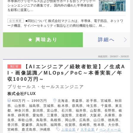
半導体のプリセールスおよび技術サポートを担うアプリケー
ションエンジニアの募集です。 国内外の優れた半導体技術
を顧客に提案し…
■同社について 株式会社マクニカは、半導体、電子部品、ネットワ
会社概要
ーク機器、サイバーセキュリティ製品などの商社機能を核に、AI…
興味あり
詳細へ
掲載期間
26/08/07～26/08/20
【AIエンジニア／経験者歓迎】／生成A
NEW
I・画像認識／MLOps／PoC～本番実装／年
収1000万円～
プリセールス・セールスエンジニア
株式会社FLUX
400万円 ～ 1999万円
北海道、青森県、岩手県、宮城県、秋田
県、山形県、福島県、茨城県、栃木県、群馬県、埼玉県、千葉県、東京
都、神奈川県、新潟県、富山県、石川県、福井県、山梨県、長野県、岐
阜県、静岡県、愛知県、三重県、滋賀県、京都府、大阪府、兵庫県、奈
良県、和歌山県、鳥取県、島根県、岡山県、広島県、山口県、徳島県、
香川県、愛媛県、高知県、福岡県、佐賀県、長崎県、熊本県、大分県、
宮崎県、鹿児島県、沖縄県
上場企業
大手企業
ベンチャー企