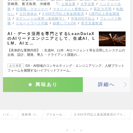
宮崎県、鹿児島県、沖縄県
上場企業
大手企業
ベンチャー企
業
管理職・マネジャー
マネジメント業務なし
英語力不問
転勤
なし
土日祝休み
3,000万円以上資金調達済
1億円以上資金調達
済
ポテンシャル採用（未経験可）
年収600万以上
フレックス勤
務
リモートワーク可能
副業してもOK
育児支援制度
AI・データ活用を専門とするLeanDataX
のAIリードエンジニアとして、生成AI、L
LM、AIエ…
【具体的な業務内容】 ・生成AI、LLM、AIエージェント等を活用したシステムの
企画、設計、開発、導入 ・クライアント課題の…
DX・AI領域のコンサルティング・エンジニアリング、人材プラット
会社概要
フォームを展開するハイブリッドファーム。
興味あり
詳細へ
ハイク
技術系（I
プリセール
3,000万円以上資金調達済のプリセ
ラス求
T・Web・
ス・セールス
ールス・セールスエンジニアの転