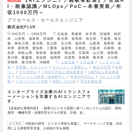
【AIエンジニア／経験者歓迎】／生成A
I・画像認識／MLOps／PoC～本番実装／年
収1000万円～
プリセールス・セールスエンジニア
株式会社FLUX
400万円 ～ 1999万円
北海道、青森県、岩手県、宮城県、秋田
県、山形県、福島県、茨城県、栃木県、群馬県、埼玉県、千葉県、東京
都、神奈川県、新潟県、富山県、石川県、福井県、山梨県、長野県、岐
阜県、静岡県、愛知県、三重県、滋賀県、京都府、大阪府、兵庫県、奈
良県、和歌山県、鳥取県、島根県、岡山県、広島県、山口県、徳島県、
香川県、愛媛県、高知県、福岡県、佐賀県、長崎県、熊本県、大分県、
宮崎県、鹿児島県、沖縄県
上場企業
大手企業
ベンチャー企
業
管理職・マネジャー
マネジメント業務なし
英語力不問
転勤
なし
土日祝休み
3,000万円以上資金調達済
1億円以上資金調達
済
ポテンシャル採用（未経験可）
年収600万以上
フレックス勤
務
リモートワーク可能
副業してもOK
育児支援制度
エンタープライズ企業のAIトランスフォ
ーメーションを支援するAIエンジニアで
す。
【具体的な業務内容】 ・顧客のビジネス課題に基づくAIシステムの設計、開発、
運用 ・機械学習・深層学習モデルの実装、評価、改…
AI技術の研究・ビジネス実装を基盤に、マーケティング支援、AI活
会社概要
用による事業変革支援、人材紹介等を展開。