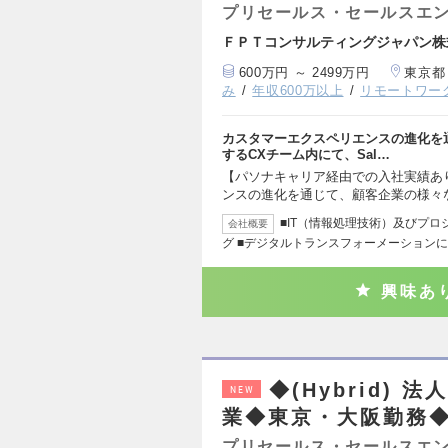
プリセールス・セールスエ
ＦＰＴコンサルティングジャパン株
600万円 ～ 2499万円
東京都
み
年収600万以上
リモートワー
カスタマーエクスペリエンスの進化を
するCXチーム内にて、Sal…
【パソナキャリア経由での入社実績あ
ンスの進化を通じて、顧客企業の様々
■IT（情報処理技術）及びプ
会社概要
グ ■デジタルトランスフォーメーション
興味あ
◆(Hybrid)
NEW
業◆東京・大阪勤務◆
プリセールス・セールスエ