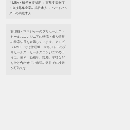
MBA・留学支援制度
育児支援制度
直接募集企業の掲載求人
ヘッドハン
ターの掲載求人
管理職・マネジャーのプリセールス・
セールスエンジニアの転職・求人情報
の検索結果を表示しています。アンビ
（AMBI）では管理職・マネジャーのプ
リセールス・セールスエンジニアのよ
うに、業界、勤務地、職種、年収など
を掛け合わせてご希望の条件での検索
が可能です。