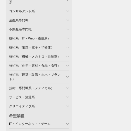
系
コンサルタント系
金融系専門職
不動産系専門職
技術系（IT・Web・通信系）
技術系（電気・電子・半導体）
技術系（機械・メカトロ・自動車）
技術系（化学・素材・食品・衣料）
技術系（建築・設備・土木・プラン
ト）
技術・専門職系（メディカル）
サービス・流通系
クリエイティブ系
希望業種
IT・インターネット・ゲーム