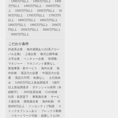
1300万円以上
1350万円以上
1400
万円以上
1450万円以上
1500万円以
上
1550万円以上
1600万円以上
16
50万円以上
1700万円以上
1750万円
以上
1800万円以上
1850万円以上
1900万円以上
1950万円以上
2000万
円以上
2500万円以上
3000万円以上
5000万円以上
こだわり条件
外資系企業
海外展開あり(日系グロー
バル企業)
上場企業
株式公開準備
大手企業
ベンチャー企業
管理職・
マネジャー
マネジメント業務なし
新規事業・新サービス
海外出張
海
外折衝
英語力が必要
中国語力が必
要
英語力不問
転勤なし
土日祝休
み
3,000万円以上資金調達済
1億円
以上資金調達済
ポテンシャル採用（未
経験可）
20代役員在籍
CxO候補
社長・役員直下
事業責任者
サービ
ス責任者
開発責任者
海外転勤
年
収600万以上
インセンティブ制度
ス
トックオプションあり
フレックス勤務
リモートワーク可能
副業してもOK