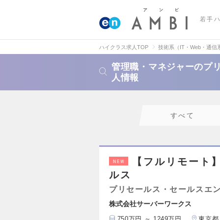
若手
ハイクラス求人TOP
技術系（IT・Web・通信
管理職・マネジャーのプ
人情報
すべて
【フルリモート
NEW
ルス
プリセールス・セールスエ
株式会社サーバーワークス
750万円 ～ 1249万円
東京都