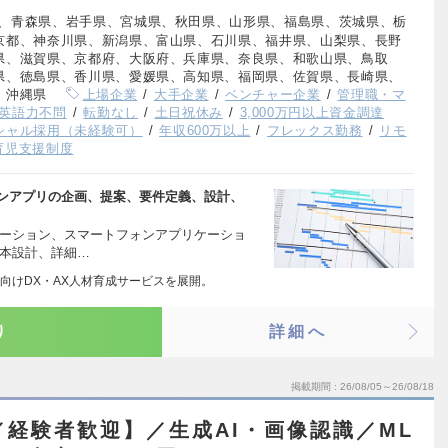
、青森県、岩手県、宮城県、秋田県、山形県、福島県、茨城県、栃
京都、神奈川県、新潟県、富山県、石川県、福井県、山梨県、長野
県、滋賀県、京都府、大阪府、兵庫県、奈良県、和歌山県、鳥取
県、徳島県、香川県、愛媛県、高知県、福岡県、佐賀県、長崎県、
、沖縄県
上場企業
大手企業
ベンチャー企業
管理職・マ
英語力不問
転勤なし
土日祝休み
3,000万円以上資金調達
シャル採用（未経験可）
年収600万以上
フレックス勤務
リモ
育児支援制度
ォンアプリの企画、提案、要件定義、設計、
ケーション、スマートフォンアプリケーショ
基本設計、詳細…
向けDX・AX人材育成サービスを展開。
り
詳細へ
掲載期間
26/08/05～26/08/18
／経験者歓迎】／生成AI・画像認識／ML