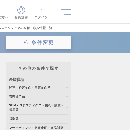
の方へ
会員登録
ログイン
ルスエンジニアの転職・求人情報一覧
条件変更
その他の条件で探す
希望職種
経営・経営企画・事業企画系
管理部門系
SCM・ロジスティクス・物流・購買・
貿易系
営業系
マーケティング・販促企画・商品開発