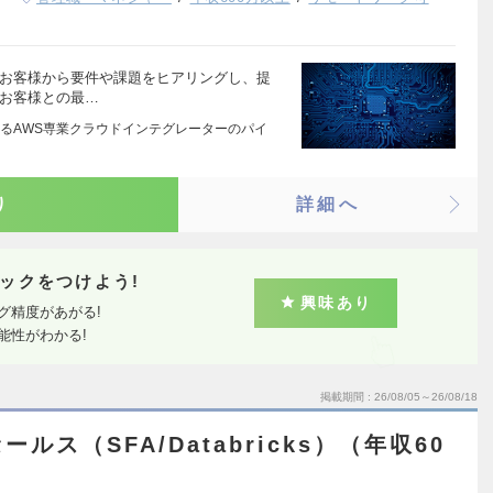
るお客様から要件や課題をヒアリングし、提
 お客様との最…
るAWS専業クラウドインテグレーターのパイ
…
り
詳細へ
ックをつけよう!
興味あり
グ精度があがる!
能性がわかる!
掲載期間
26/08/05～26/08/18
ルス（SFA/Databricks）（年収60