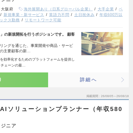
、大阪府
海外展開あり（日系グローバル企業）
大手企業
ベ
新規事業・新サービス
英語力不問
土日祝休み
年収600万以
ックス勤務
リモートワーク可能
ド」の新規開拓を行うポジションです。 顧客
アリングを通じた、事業開発や商品・サービ
国の主要顧客の新…
を効率化するためのプラットフォームを提供し
イチェーンの最…
り
詳細へ
掲載期間
26/08/05～26/08/18
】AIソリューションプランナー（年収580
ンジニア