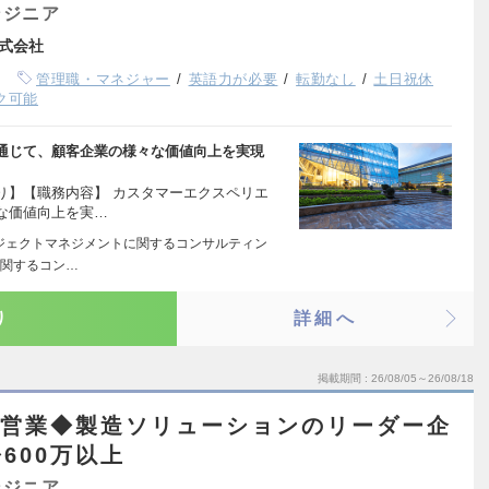
ンジニア
式会社
管理職・マネジャー
英語力が必要
転勤なし
土日祝休
ク可能
通じて、顧客企業の様々な価値向上を実現
り】【職務内容】 カスタマーエクスペリエ
な価値向上を実…
ロジェクトマネジメントに関するコンサルティン
に関するコン…
り
詳細へ
掲載期間
26/08/05～26/08/18
 法人営業◆製造ソリューションのリーダー企
600万以上
ンジニア