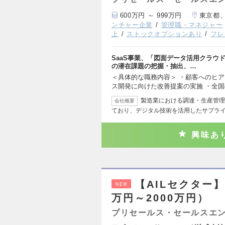
600万円 ～ 999万円
東京都
ンチャー企業
管理職・マネジャー
上
ストックオプションあり
フレ
SaaS事業、「図面データ活用クラウ
の潜在課題の把握・抽出、…
＜具体的な職務内容＞ ・顧客へのヒ
ス開発に向けた改善提案の実施 ・全
製造業における調達・生産管理
会社概要
ており、デジタル技術を活用したサプラ
興味あ
【AILセクター
NEW
万円～2000万円）
プリセールス・セールスエ