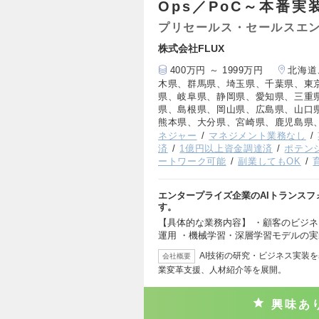
Ops／PoC～本番実
プリセールス・セールスエ
株式会社FLUX
400万円 ～ 1999万円
北海道
木県、群馬県、埼玉県、千葉県、東
県、岐阜県、静岡県、愛知県、三重
県、島根県、岡山県、広島県、山口
熊本県、大分県、宮崎県、鹿児島県
ネジャー
マネジメント業務なし
済
1億円以上資金調達済
ポテン
ートワーク可能
副業してもOK
エンタープライズ企業のAIトランスフ
す。
【具体的な業務内容】 ・顧客のビジネ
運用 ・機械学習・深層学習モデルの
AI技術の研究・ビジネス実装
会社概要
業変革支援、人材紹介等を展開。
興味あ