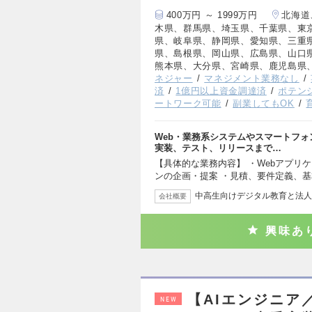
400万円 ～ 1999万円
北海道
木県、群馬県、埼玉県、千葉県、東
県、岐阜県、静岡県、愛知県、三重
県、島根県、岡山県、広島県、山口
熊本県、大分県、宮崎県、鹿児島県
ネジャー
マネジメント業務なし
済
1億円以上資金調達済
ポテン
ートワーク可能
副業してもOK
Web・業務系システムやスマートフ
実装、テスト、リリースまで…
【具体的な業務内容】 ・Webアプリ
ンの企画・提案 ・見積、要件定義、
中高生向けデジタル教育と法人
会社概要
興味あ
【AIエンジニア
NEW