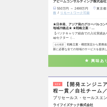
アビームコンサルティング株式会社
550万円 ～ 2499万円
東京都
務
リモートワーク可能
★日本発、アジア発のグローバルコン
地域29拠点★ ★戦略立案・…
【パソナキャリア経由での入社実績あり】【組織につい
apセクター（…
戦略立案・構想策定から業務改
会社概要
新に必要な全ての領域のサービスを提供
興味あ
【開発エンジニ
NEW
程一貫／自社チーム／
プリセールス・セールスエ
ライフイズテック株式会社