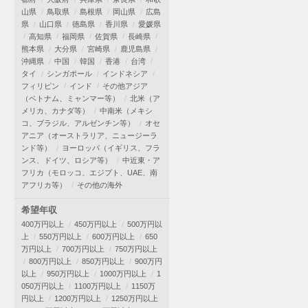
山県
鳥取県
島根県
岡山県
広島
県
山口県
徳島県
香川県
愛媛県
高知県
福岡県
佐賀県
長崎県
熊本県
大分県
宮崎県
鹿児島県
沖縄県
中国
韓国
香港
台湾
タイ
シンガポール
インドネシア
フィリピン
インド
その他アジア
（ベトナム、ミャンマー等）
北米（ア
メリカ、カナダ等）
中南米（メキシ
コ、ブラジル、アルゼンチン等）
オセ
アニア（オーストラリア、ニュージーラ
ンド等）
ヨーロッパ（イギリス、フラ
ンス、ドイツ、ロシア等）
中近東・ア
フリカ（モロッコ、エジプト、UAE、南
アフリカ等）
その他の海外
希望年収
400万円以上
450万円以上
500万円以
上
550万円以上
600万円以上
650
万円以上
700万円以上
750万円以上
800万円以上
850万円以上
900万円
以上
950万円以上
1000万円以上
1
050万円以上
1100万円以上
1150万
円以上
1200万円以上
1250万円以上