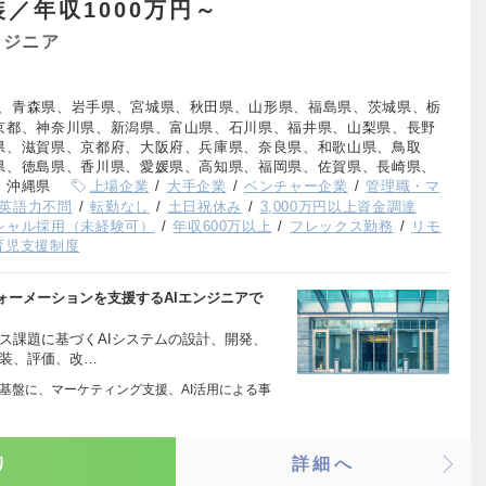
装／年収1000万円～
ンジニア
、青森県、岩手県、宮城県、秋田県、山形県、福島県、茨城県、栃
京都、神奈川県、新潟県、富山県、石川県、福井県、山梨県、長野
県、滋賀県、京都府、大阪府、兵庫県、奈良県、和歌山県、鳥取
県、徳島県、香川県、愛媛県、高知県、福岡県、佐賀県、長崎県、
、沖縄県
上場企業
大手企業
ベンチャー企業
管理職・マ
英語力不問
転勤なし
土日祝休み
3,000万円以上資金調達
シャル採用（未経験可）
年収600万以上
フレックス勤務
リモ
育児支援制度
ォーメーションを支援するAIエンジニアで
ス課題に基づくAIシステムの設計、開発、
実装、評価、改…
を基盤に、マーケティング支援、AI活用による事
り
詳細へ