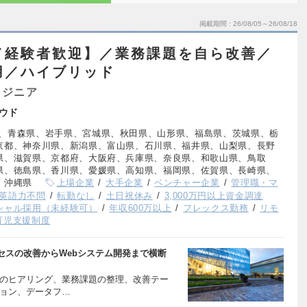
掲載期間
26/08/05～26/08/18
／経験者歓迎】／業務課題を自ら改善／
用／ハイブリッド
ンジニア
ウド
、青森県、岩手県、宮城県、秋田県、山形県、福島県、茨城県、栃
京都、神奈川県、新潟県、富山県、石川県、福井県、山梨県、長野
県、滋賀県、京都府、大阪府、兵庫県、奈良県、和歌山県、鳥取
県、徳島県、香川県、愛媛県、高知県、福岡県、佐賀県、長崎県、
、沖縄県
上場企業
大手企業
ベンチャー企業
管理職・マ
英語力不問
転勤なし
土日祝休み
3,000万円以上資金調達
シャル採用（未経験可）
年収600万以上
フレックス勤務
リモ
育児支援制度
セスの改善からWebシステム開発まで横断
へのヒアリング、業務課題の整理、改善テー
ション、データフ…