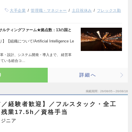
大手企業
管理職・マネジャー
土日祝休み
フレックス勤
サルティングファーム★拠点数：13の国と
て/Artificial Intelligence Le
革・設計、システム開発・導入まで、 経営革
している総合コ…
り
詳細へ
掲載期間
26/08/05～26/08/18
ア／経験者歓迎】／フルスタック・全工
残業17.5h／資格手当
ンジニア