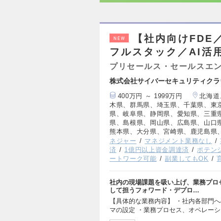
【社内向けFDE
NEW
フルスタック／AI活
プリセールス・セールスエ
株式会社サイバーセキュリティクラ
400万円 ～ 1999万円
北海道
木県、群馬県、埼玉県、千葉県、東
県、岐阜県、静岡県、愛知県、三重
県、島根県、岡山県、広島県、山口
熊本県、大分県、宮崎県、鹿児島県
ネジャー
マネジメント業務なし
済
1億円以上資金調達済
ポテン
ートワーク可能
副業してもOK
社内の現場課題を吸い上げ、業務プロ
して担うフォワード・デプロ…
【具体的な業務内容】 ・社内各部門
マの設定 ・業務プロセス、オペレー