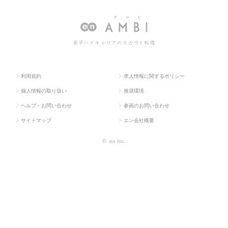
ス求人T
Web・通信
セールスエンジ
スエンジニアの転職・求人情報
OP
系）
ニア
一覧
若手ハイキャリアのスカウト転職
利用規約
求人情報に関するポリシー
個人情報の取り扱い
推奨環境
ヘルプ・お問い合わせ
参画のお問い合わせ
サイトマップ
エン会社概要
©
en Inc.