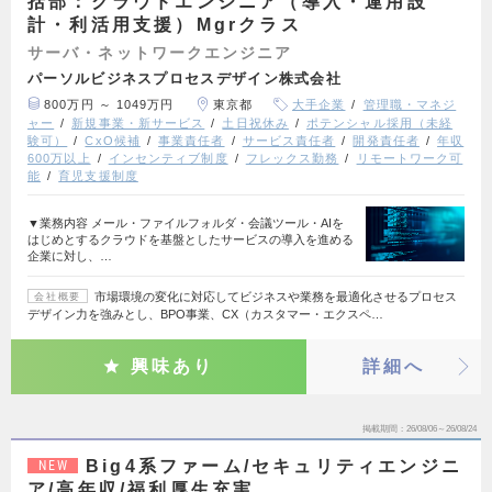
括部：クラウドエンジニア（導入・運用設
計・利活用支援）Mgrクラス
サーバ・ネットワークエンジニア
パーソルビジネスプロセスデザイン株式会社
800万円 ～ 1049万円
東京都
大手企業
管理職・マネジ
ャー
新規事業・新サービス
土日祝休み
ポテンシャル採用（未経
験可）
CxO候補
事業責任者
サービス責任者
開発責任者
年収
600万以上
インセンティブ制度
フレックス勤務
リモートワーク可
能
育児支援制度
▼業務内容 メール・ファイルフォルダ・会議ツール・AIを
はじめとするクラウドを基盤としたサービスの導入を進める
企業に対し、…
市場環境の変化に対応してビジネスや業務を最適化させるプロセス
会社概要
デザイン力を強みとし、BPO事業、CX（カスタマー・エクスペ…
興味あり
詳細へ
掲載期間
26/08/06～26/08/24
Big4系ファーム/セキュリティエンジニ
NEW
ア/高年収/福利厚生充実