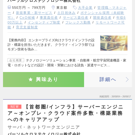
パーソルクロステクノロジー株式会社
550万円 ～ 799万円
東京都
大手企業
管理職・マネジャ
ー
新規事業・新サービス
土日祝休み
ポテンシャル採用（未経験
可）
CxO候補
事業責任者
サービス責任者
開発責任者
年収6
00万以上
インセンティブ制度
フレックス勤務
リモートワーク可
能
育児支援制度
【業務内容】 エンタープライズ向けクラウドインフラの設
計・構築を担当いただきます。 クラウド・インフラ部では
モダン技術を強み…
テクノロジーソリューション事業 ・自動車・航空宇宙関連機器・家
会社概要
電・ロボットなどの設計・開発・実験における請負・派遣サービス…
興味あり
詳細へ
掲載期間
26/08/04～26/08/17
【首都圏/インフラ】サーバーエンジニ
NEW
ア～オンプレ・クラウド案件多数・構築業務
へのキャリアアップ
サーバ・ネットワークエンジニア
パーソルクロステクノロジー株式会社