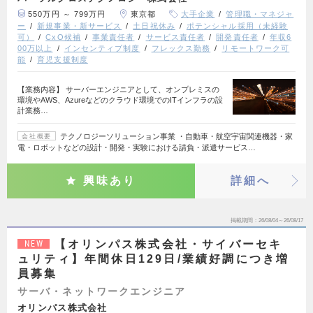
550万円 ～ 799万円
東京都
大手企業
管理職・マネジャ
ー
新規事業・新サービス
土日祝休み
ポテンシャル採用（未経験
可）
CxO候補
事業責任者
サービス責任者
開発責任者
年収6
00万以上
インセンティブ制度
フレックス勤務
リモートワーク可
能
育児支援制度
【業務内容】 サーバーエンジニアとして、オンプレミスの
環境やAWS、Azureなどのクラウド環境でのITインフラの設
計業務…
テクノロジーソリューション事業 ・自動車・航空宇宙関連機器・家
会社概要
電・ロボットなどの設計・開発・実験における請負・派遣サービス…
興味あり
詳細へ
掲載期間
26/08/04～26/08/17
【オリンパス株式会社・サイバーセキ
NEW
ュリティ】年間休日129日/業績好調につき増
員募集
サーバ・ネットワークエンジニア
オリンパス株式会社