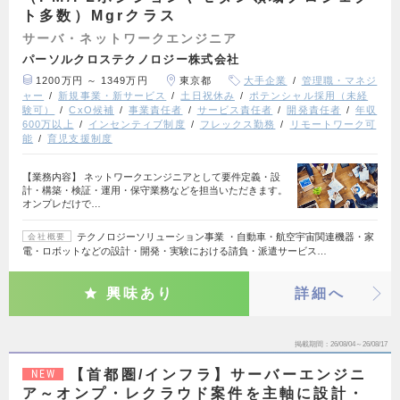
ト多数）Mgrクラス
サーバ・ネットワークエンジニア
パーソルクロステクノロジー株式会社
1200万円 ～ 1349万円
東京都
大手企業
管理職・マネジ
ャー
新規事業・新サービス
土日祝休み
ポテンシャル採用（未経
験可）
CxO候補
事業責任者
サービス責任者
開発責任者
年収
600万以上
インセンティブ制度
フレックス勤務
リモートワーク可
能
育児支援制度
【業務内容】 ネットワークエンジニアとして要件定義・設
計・構築・検証・運用・保守業務などを担当いただきます。
オンプレだけで…
テクノロジーソリューション事業 ・自動車・航空宇宙関連機器・家
会社概要
電・ロボットなどの設計・開発・実験における請負・派遣サービス…
興味あり
詳細へ
掲載期間
26/08/04～26/08/17
【首都圏/インフラ】サーバーエンジニ
NEW
ア～オンプ・レクラウド案件を主軸に設計・