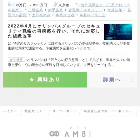
500万円 ～ 899万円
東京都
海外展開あり（日系グローバ
ル企業）
上場企業
大手企業
管理職・マネジャー
海外折衝
英
語力が必要
土日祝休み
事業責任者
年収600万以上
2022年4月にオリンパスグループのセキュ
リティ戦略の再構築を行い、それに対応し
た組織改革
1）特定のリスクシナリオに対するオリンパスの準備態勢を、技術的および非技
術的な意味で測定する。準備態勢を必要なレベルまで…
オリンパスは「私たちの存在意義」として掲げる、世界の人々の健
会社概要
康と安心、心の豊かさの実現を目指しています。世界をリードする…
興味あり
詳細へ
ハイクラ
技術系（IT・
サーバ・ネット
事業責任者のサーバ・ネットワ
ス求人T
Web・通信
ワークエンジニ
ークエンジニアの転職・求人情
OP
系）
ア
報一覧