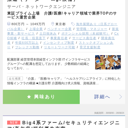
サーバ・ネットワークエンジニア
東証プライム上場 介護/医療/キャリア領域で業界TOPのサ
ービス運営企業
800万円 ～ 1049万円
東京都
海外展開あり（日系グロー
バル企業）
上場企業
ベンチャー企業
管理職・マネジャー
新規
事業・新サービス
土日祝休み
ポテンシャル採用（未経験可）
Cx
O候補
社長・役員直下
事業責任者
サービス責任者
開発責任
者
年収600万以上
インセンティブ制度
ストックオプションあ
り
フレックス勤務
リモートワーク可能
育児支援制度
配属部署 経営管理本部経営インフラ部 ITインフラサービス
グループへの配属を想定しております。 少数精鋭の組織と
なっており、…
「介護」「医療/キャリア」「ヘルスケア/シニアライフ」に特化した
会社概要
情報インフラの構築 ■介護分野 介護職向け求人情報、資格講座…
興味あり
詳細へ
掲載期間
26/08/06～26/08/24
Big4系ファーム/セキュリティエンジニ
NEW