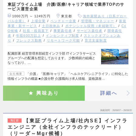
東証プライム上場 介護/医療/キャリア領域で業界TOPのサ
ービス運営企業
1000万円 ～ 1249万円
東京都
海外展開あり（日系グロー
バル企業）
上場企業
ベンチャー企業
管理職・マネジャー
新規
事業・新サービス
土日祝休み
ポテンシャル採用（未経験可）
Cx
O候補
社長・役員直下
事業責任者
サービス責任者
開発責任
者
年収600万以上
インセンティブ制度
ストックオプションあ
り
フレックス勤務
リモートワーク可能
育児支援制度
配属部署 経営管理本部経営インフラ部 ITインフラサービス
グループへの配属を想定しております。 少数精鋭の組織と
なっており、…
「介護」「医療/キャリア」「ヘルスケア/シニアライフ」に特化した
会社概要
情報インフラの構築 ■介護分野 介護職向け求人情報、資格講座…
興味あり
詳細へ
掲載期間
26/08/07～26/08/20
【東証プライム上場/社内SE】インフラ
NEW
エンジニア（全社インフラのテックリード）
（リーダ～Mgr候補）