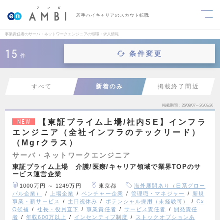
若手ハイキャリアのスカウト転職
事業責任者のサーバ・ネットワークエンジニアの転職・求人情報
15
条件変更
件
すべて
新着のみ
掲載終了間近
掲載期間
26/08/07～26/08/20
【東証プライム上場/社内SE】インフラ
NEW
エンジニア（全社インフラのテックリード）
（Mgrクラス）
サーバ・ネットワークエンジニア
東証プライム上場 介護/医療/キャリア領域で業界TOPのサ
ービス運営企業
1000万円 ～ 1249万円
東京都
海外展開あり（日系グロー
バル企業）
上場企業
ベンチャー企業
管理職・マネジャー
新規
事業・新サービス
土日祝休み
ポテンシャル採用（未経験可）
Cx
O候補
社長・役員直下
事業責任者
サービス責任者
開発責任
者
年収600万以上
インセンティブ制度
ストックオプションあ