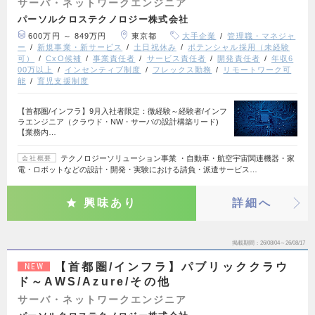
サーバ・ネットワークエンジニア
パーソルクロステクノロジー株式会社
600万円 ～ 849万円
東京都
大手企業
管理職・マネジャ
ー
新規事業・新サービス
土日祝休み
ポテンシャル採用（未経験
可）
CxO候補
事業責任者
サービス責任者
開発責任者
年収6
00万以上
インセンティブ制度
フレックス勤務
リモートワーク可
能
育児支援制度
【首都圏/インフラ】9月入社者限定：微経験～経験者/インフ
ラエンジニア（クラウド・NW・サーバの設計構築リード)
【業務内…
テクノロジーソリューション事業 ・自動車・航空宇宙関連機器・家
会社概要
電・ロボットなどの設計・開発・実験における請負・派遣サービス…
興味あり
詳細へ
掲載期間
26/08/04～26/08/17
【首都圏/インフラ】パブリッククラウ
NEW
ド～AWS/Azure/その他
サーバ・ネットワークエンジニア