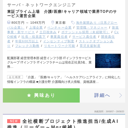
サーバ・ネットワークエンジニア
東証プライム上場 介護/医療/キャリア領域で業界TOPのサ
ービス運営企業
800万円 ～ 1049万円
東京都
海外展開あり（日系グロー
バル企業）
上場企業
ベンチャー企業
管理職・マネジャー
新規
事業・新サービス
土日祝休み
ポテンシャル採用（未経験可）
Cx
O候補
社長・役員直下
事業責任者
サービス責任者
開発責任
者
年収600万以上
インセンティブ制度
ストックオプションあ
り
フレックス勤務
リモートワーク可能
育児支援制度
配属部署 経営管理本部 経営インフラ部 ITインフラサービス
グループ ITインフラ ITインフラチームは現在正社員3名、業
務…
「介護」「医療/キャリア」「ヘルスケア/シニアライフ」に特化した
会社概要
情報インフラの構築 ■介護分野 介護職向け求人情報、資格講座…
興味あり
詳細へ
掲載期間
26/08/07～26/08/20
全社横断プロジェクト推進担当/生成AI
NEW
推進（リーダー～Mgr候補）