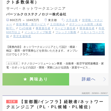
クト多数保有）
サーバ・ネットワークエンジニア
パーソルクロステクノロジー株式会社
800万円 ～ 1049万円
東京都
大手企業
管理職・マネジ
ャー
新規事業・新サービス
土日祝休み
ポテンシャル採用（未経
験可）
CxO候補
事業責任者
サービス責任者
開発責任者
年収
600万以上
インセンティブ制度
フレックス勤務
リモートワーク可
能
育児支援制度
【業務内容】 ネットワークエンジニアとして設計・構築・
検証・運用・保守業務などを担当いただきます。 オンプレ
だけでなくクラウ…
テクノロジーソリューション事業 ・自動車・航空宇宙関連機器・家
会社概要
電・ロボットなどの設計・開発・実験における請負・派遣サービス…
興味あり
詳細へ
掲載期間
26/08/04～26/08/17
【首都圏/インフラ】経験者/ネットワー
NEW
クエンジニア（PL・PL候補・PL補佐）