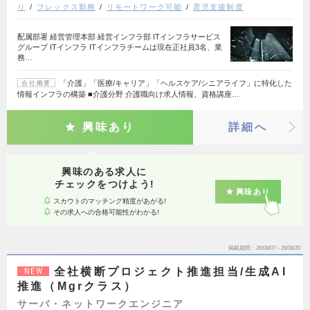
り
フレックス勤務
リモートワーク可能
育児支援制度
配属部署 経営管理本部 経営インフラ部 ITインフラサービス
グループ ITインフラ ITインフラチームは現在正社員3名、業
務…
「介護」「医療/キャリア」「ヘルスケア/シニアライフ」に特化した
会社概要
情報インフラの構築 ■介護分野 介護職向け求人情報、資格講座…
興味あり
詳細へ
興味のある求人に
チェックをつけよう!
興味あり
スカウトのマッチング精度があがる!
その求人への合格可能性がわかる!
掲載期間
26/08/07～26/08/20
全社横断プロジェクト推進担当/生成AI
NEW
推進（Mgrクラス）
サーバ・ネットワークエンジニア