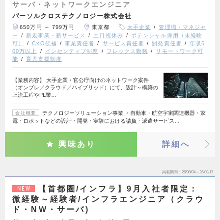
サーバ・ネットワークエンジニア
パーソルクロステクノロジー株式会社
650万円 ～ 799万円
東京都
大手企業
管理職・マネジャ
ー
新規事業・新サービス
土日祝休み
ポテンシャル採用（未経験
可）
CxO候補
事業責任者
サービス責任者
開発責任者
年収6
00万以上
インセンティブ制度
フレックス勤務
リモートワーク可
能
育児支援制度
【業務内容】 大手企業・官公庁向けのネットワーク案件
（オンプレ／クラウド／ハイブリッド）にて、設計～構築の
上流工程やPL業…
テクノロジーソリューション事業 ・自動車・航空宇宙関連機器・家
会社概要
電・ロボットなどの設計・開発・実験における請負・派遣サービス…
興味あり
詳細へ
掲載期間
26/08/04～26/08/17
【首都圏/インフラ】9月入社者限定：
NEW
微経験～経験者/インフラエンジニア（クラウ
ド・NW・サーバ)