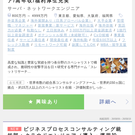
ア/高年収/福利厚生充実
サーバ・ネットワークエンジニア
800万円 ～ 4999万円
東京都、愛知県、大阪府、福岡県
外資系企業
海外展開あり（日系グローバル企業）
大手企業
管理
職・マネジャー
新規事業・新サービス
海外出張
海外折衝
英語
力が必要
転勤なし
土日祝休み
3,000万円以上資金調達済
1億円
以上資金調達済
ポテンシャル採用（未経験可）
CxO候補
事業責
任者
サービス責任者
開発責任者
海外転勤
年収600万以上
フ
レックス勤務
リモートワーク可能
副業してもOK
MBA・留学支援
制度
高度な知識と豊富な実績を持つ各分野のスペシャリストで構
成され、脆弱性や攻撃手法を日々研究する専門チーム「スレ
ットリサーチ…
・世界有数の総合系コンサルティングファーム ・世界約150ヵ国に
会社概要
拠点 ・約15万人以上のスペシャリスト在籍 ・評価制度がしっか…
興味あり
詳細へ
掲載期間
26/08/06～26/08/19
ビジネスプロセスコンサルティング統
NEW