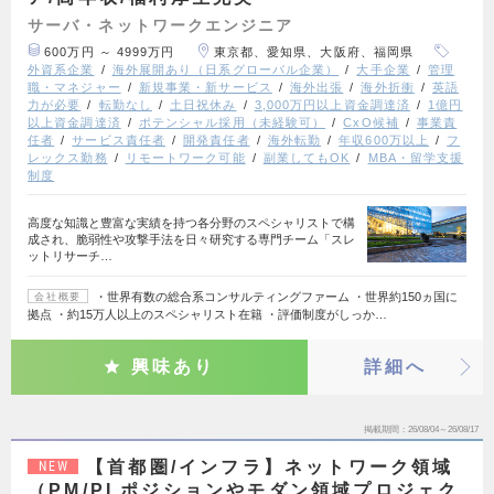
サーバ・ネットワークエンジニア
600万円 ～ 4999万円
東京都、愛知県、大阪府、福岡県
外資系企業
海外展開あり（日系グローバル企業）
大手企業
管理
職・マネジャー
新規事業・新サービス
海外出張
海外折衝
英語
力が必要
転勤なし
土日祝休み
3,000万円以上資金調達済
1億円
以上資金調達済
ポテンシャル採用（未経験可）
CxO候補
事業責
任者
サービス責任者
開発責任者
海外転勤
年収600万以上
フ
レックス勤務
リモートワーク可能
副業してもOK
MBA・留学支援
制度
高度な知識と豊富な実績を持つ各分野のスペシャリストで構
成され、脆弱性や攻撃手法を日々研究する専門チーム「スレ
ットリサーチ…
・世界有数の総合系コンサルティングファーム ・世界約150ヵ国に
会社概要
拠点 ・約15万人以上のスペシャリスト在籍 ・評価制度がしっか…
興味あり
詳細へ
掲載期間
26/08/04～26/08/17
【首都圏/インフラ】ネットワーク領域
NEW
（PM/PLポジションやモダン領域プロジェク