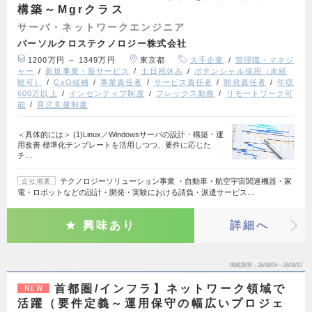
構築～Mgrクラス
サーバ・ネットワークエンジニア
パーソルクロステクノロジー株式会社
1200万円 ～ 1349万円
東京都
大手企業
管理職・マネジ
ャー
新規事業・新サービス
土日祝休み
ポテンシャル採用（未経
験可）
CxO候補
事業責任者
サービス責任者
開発責任者
年収
600万以上
インセンティブ制度
フレックス勤務
リモートワーク可
能
育児支援制度
＜具体的には＞ (1)Linux／Windowsサーバの設計・構築・運
用改善 標準化テンプレートを活用しつつ、要件に応じた
チ…
テクノロジーソリューション事業 ・自動車・航空宇宙関連機器・家
会社概要
電・ロボットなどの設計・開発・実験における請負・派遣サービス…
興味あり
詳細へ
掲載期間
26/08/04～26/08/17
首都圏/インフラ】ネットワーク領域で
NEW
活躍（要件定義～運用保守の幅広いプロジェ