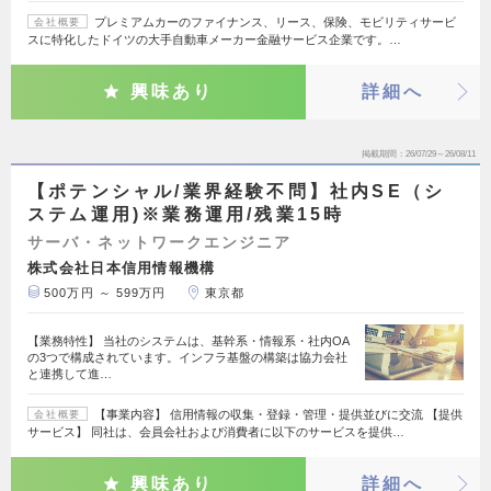
プレミアムカーのファイナンス、リース、保険、モビリティサービ
会社概要
スに特化したドイツの大手自動車メーカー金融サービス企業です。…
興味あり
詳細へ
掲載期間
26/07/29～26/08/11
【ポテンシャル/業界経験不問】社内SE（シ
ステム運用)※業務運用/残業15時
サーバ・ネットワークエンジニア
株式会社日本信用情報機構
500万円 ～ 599万円
東京都
【業務特性】 当社のシステムは、基幹系・情報系・社内OA
の3つで構成されています。インフラ基盤の構築は協力会社
と連携して進…
【事業内容】 信用情報の収集・登録・管理・提供並びに交流 【提供
会社概要
サービス】 同社は、会員会社および消費者に以下のサービスを提供…
興味あり
詳細へ