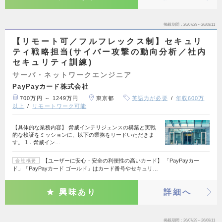
掲載期間
26/07/29～26/08/11
【リモート可／フルフレックス制】セキュリ
ティ戦略担当(サイバー攻撃の動向分析／社内
セキュリティ訓練)
サーバ・ネットワークエンジニア
PayPayカード株式会社
700万円 ～ 1249万円
東京都
英語力が必要
年収600万
以上
リモートワーク可能
【具体的な業務内容】 脅威インテリジェンスの構築と実戦
的な検証をミッションに、以下の業務をリードいただきま
す。 1．脅威イン…
【ユーザーに安心・安全の利便性の高いカード】 「PayPayカー
会社概要
ド」「PayPayカード ゴールド」はカード番号やセキュリ…
興味あり
詳細へ
掲載期間
26/07/29～26/08/11