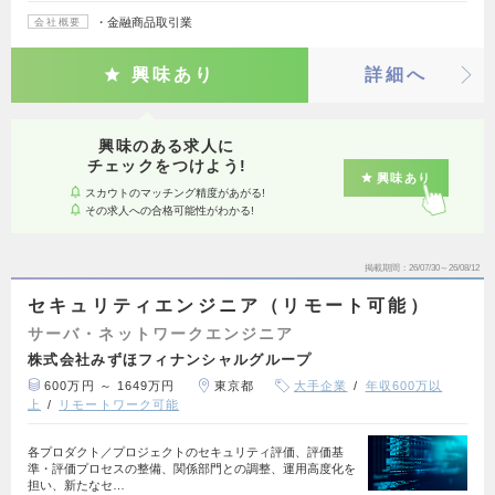
・金融商品取引業
会社概要
興味あり
詳細へ
興味のある求人に
チェックをつけよう!
興味あり
スカウトのマッチング精度があがる!
その求人への合格可能性がわかる!
掲載期間
26/07/30～26/08/12
セキュリティエンジニア（リモート可能）
サーバ・ネットワークエンジニア
株式会社みずほフィナンシャルグループ
600万円 ～ 1649万円
東京都
大手企業
年収600万以
上
リモートワーク可能
各プロダクト／プロジェクトのセキュリティ評価、評価基
準・評価プロセスの整備、関係部門との調整、運用高度化を
担い、新たなセ…