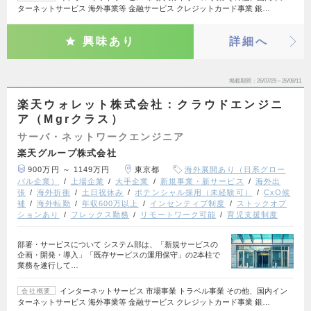
ターネットサービス 海外事業等 金融サービス クレジットカード事業 銀…
興味あり
詳細へ
掲載期間
26/07/29～26/08/11
楽天ウォレット株式会社：クラウドエンジニ
ア（Mgrクラス）
サーバ・ネットワークエンジニア
楽天グループ株式会社
900万円 ～ 1149万円
東京都
海外展開あり（日系グロー
バル企業）
上場企業
大手企業
新規事業・新サービス
海外出
張
海外折衝
土日祝休み
ポテンシャル採用（未経験可）
CxO候
補
海外転勤
年収600万以上
インセンティブ制度
ストックオプ
ションあり
フレックス勤務
リモートワーク可能
育児支援制度
部署・サービスについて システム部は、「新規サービスの
企画・開発・導入」「既存サービスの運用保守」の2本柱で
業務を遂行して…
インターネットサービス 市場事業 トラベル事業 その他、国内イン
会社概要
ターネットサービス 海外事業等 金融サービス クレジットカード事業 銀…