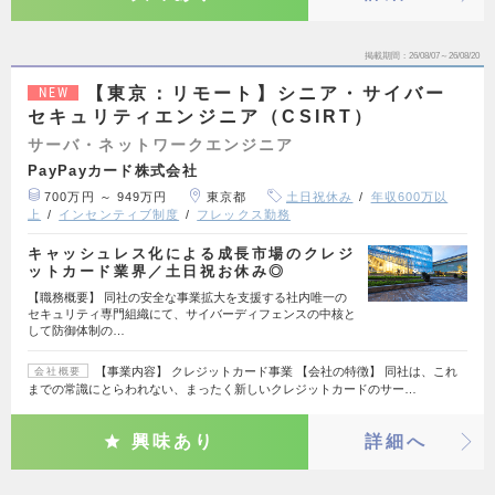
掲載期間
26/08/07～26/08/20
【東京：リモート】シニア・サイバー
NEW
セキュリティエンジニア（CSIRT）
サーバ・ネットワークエンジニア
PayPayカード株式会社
700万円 ～ 949万円
東京都
土日祝休み
年収600万以
上
インセンティブ制度
フレックス勤務
キャッシュレス化による成長市場のクレジ
ットカード業界／土日祝お休み◎
【職務概要】 同社の安全な事業拡大を支援する社内唯一の
セキュリティ専門組織にて、サイバーディフェンスの中核と
して防御体制の…
【事業内容】 クレジットカード事業 【会社の特徴】 同社は、これ
会社概要
までの常識にとらわれない、まったく新しいクレジットカードのサー…
興味あり
詳細へ