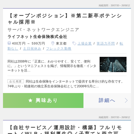
掲載期間
26/07/30～26/08/12
【オープンポジション】※第二新卒ポテンシ
ャル採用※
サーバ・ネットワークエンジニア
ライフネット生命保険株式会社
400万円 ～ 599万円
東京都
上場企業
英語力不問
転
勤なし
土日祝休み
フレックス勤務
同社は2008年に「正直に、わかりやすく、安くて、便利
に。」というマニフェストを掲げ、情報開示を徹底・インタ
ーネットを活…
同社は生命保険をインターネットで提供する草分け的な存在です。
会社概要
74年ぶり・戦後初の独立系生命保険会社として2008年5月に…
興味あり
詳細へ
掲載期間
26/07/30～26/08/12
【自社サービス／運用設計・構築】フルリモ
ート／WLB・福利厚生◎／子育てと両立可