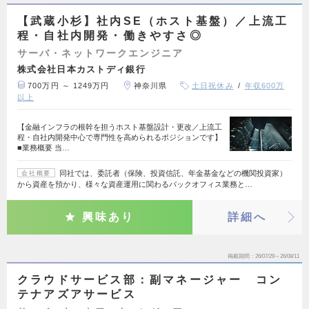
【武蔵小杉】社内SE（ホスト基盤）／上流工
程・自社内開発・働きやすさ◎
サーバ・ネットワークエンジニア
株式会社日本カストディ銀行
700万円 ～ 1249万円
神奈川県
土日祝休み
年収600万
以上
【金融インフラの根幹を担うホスト基盤設計・更改／上流工
程・自社内開発中心で専門性を高められるポジションです】
■業務概要 当…
同社では、委託者（保険、投資信託、年金基金などの機関投資家）
会社概要
から資産を預かり、様々な資産運用に関わるバックオフィス業務と…
興味あり
詳細へ
掲載期間
26/07/29～26/08/11
クラウドサービス部：副マネージャー コン
テナアズアサービス