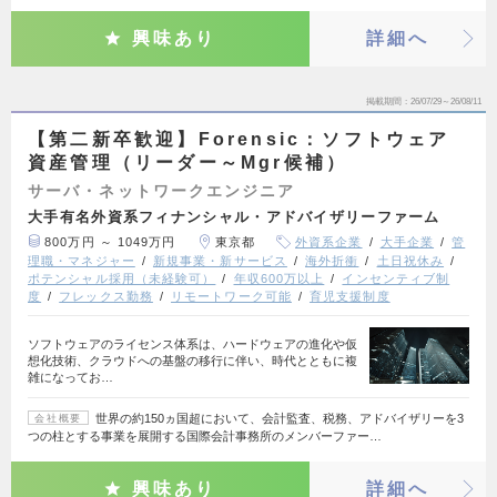
興味あり
詳細へ
掲載期間
26/07/29～26/08/11
【第二新卒歓迎】Forensic：ソフトウェア
資産管理（リーダー～Mgr候補）
サーバ・ネットワークエンジニア
大手有名外資系フィナンシャル・アドバイザリーファーム
800万円 ～ 1049万円
東京都
外資系企業
大手企業
管
理職・マネジャー
新規事業・新サービス
海外折衝
土日祝休み
ポテンシャル採用（未経験可）
年収600万以上
インセンティブ制
度
フレックス勤務
リモートワーク可能
育児支援制度
ソフトウェアのライセンス体系は、ハードウェアの進化や仮
想化技術、クラウドへの基盤の移行に伴い、時代とともに複
雑になってお…
世界の約150ヵ国超において、会計監査、税務、アドバイザリーを3
会社概要
つの柱とする事業を展開する国際会計事務所のメンバーファー…
興味あり
詳細へ