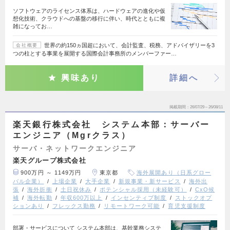
ソフトウェアのライセンス体系は、ハードウェアの進化や仮
想化技術、クラウドへの基盤の移行に伴い、時代とともに複
雑になってお…
世界の約150ヵ国超において、会計監査、税務、アドバイザリーを3
会社概要
つの柱とする事業を展開する国際会計事務所のメンバーファー…
興味あり
詳細へ
掲載期間
26/07/29～26/08/11
楽天銀行株式会社 システム本部：サーバー
エンジニア（Mgrクラス）
サーバ・ネットワークエンジニア
楽天グループ株式会社
900万円 ～ 1149万円
東京都
海外展開あり（日系グロー
バル企業）
上場企業
大手企業
新規事業・新サービス
海外出
張
海外折衝
土日祝休み
ポテンシャル採用（未経験可）
CxO候
補
海外転勤
年収600万以上
インセンティブ制度
ストックオプ
ションあり
フレックス勤務
リモートワーク可能
育児支援制度
部署・サービスについて システム本部は、基幹業務システ