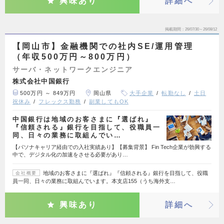
興味あり
詳細へ
掲載期間
26/07/30～26/08/12
【岡山市】金融機関での社内SE/運用管理
（年収500万円～800万円）
サーバ・ネットワークエンジニア
株式会社中国銀行
500万円 ～ 849万円
岡山県
大手企業
転勤なし
土日
祝休み
フレックス勤務
副業してもOK
中国銀行は地域のお客さまに『選ばれ』
『信頼される』銀行を目指して、役職員一
同、日々の業務に取組んでい…
【パソナキャリア経由での入社実績あり】【募集背景】 Fin Tech企業が勃興する
中で、デジタル化の加速をさせる必要があり…
地域のお客さまに『選ばれ』『信頼される』銀行を目指して、役職
会社概要
員一同、日々の業務に取組んでいます。本支店155（うち海外支…
興味あり
詳細へ