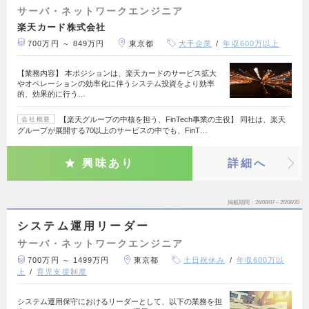
サーバ・ネットワークエンジニア
楽天カード株式会社
700万円 ～ 849万円
東京都
大手企業
年収600万以上
【業務内容】 本ポジションは、楽天カードのサービス拡大
やオペレーションの効率化に伴うシステム投資をより効率
的、効果的に行う…
【楽天グループの中核を担う、FinTech事業の主役】 同社は、楽天
会社概要
グループが展開する70以上のサービスの中でも、FinT…
興味あり
詳細へ
掲載期間
26/08/07～26/08/20
システム運用リーダー
サーバ・ネットワークエンジニア
700万円 ～ 1499万円
東京都
土日祝休み
年収600万以
上
育児支援制度
システム運用保守におけるリーダーとして、以下の業務を担