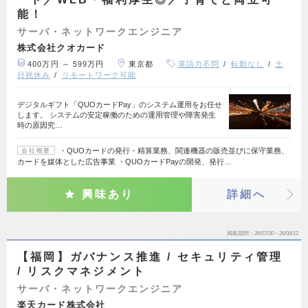
能！
サーバ・ネットワークエンジニア
株式会社クオカード
400万円 ～ 599万円
東京都
英語力不問
転勤なし
土
日祝休み
リモートワーク可能
デジタルギフト「QUOカードPay」のシステム運用をお任せ
します。 システムの安定稼働のための運用管理や障害発生
時の原因究…
・QUOカードの発行・精算業務、関連機器の販売並びに保守業務、
会社概要
カードを媒体とした広告事業 ・QUOカードPayの開発、発行…
興味あり
詳細へ
掲載期間
26/07/30～26/08/12
【福岡】ガバナンス推進 / セキュリティ管理
/ リスクマネジメント
サーバ・ネットワークエンジニア
楽天カード株式会社