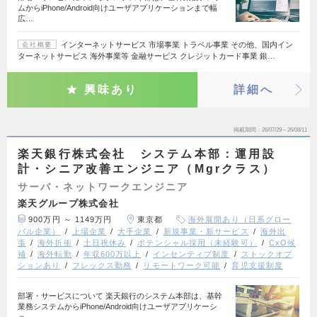
ムからiPhone/Android向けユーザアプリケーションまで幅
広…
インターネットサービス 市場事業 トラベル事業 その他、国内イン
会社概要
ターネットサービス 海外事業等 金融サービス クレジットカード事業 銀…
興味あり
詳細へ
掲載期間
26/07/29～26/08/11
楽天銀行株式会社 システム本部：運用設
計・シニア改善エンジニア（Mgrクラス）
サーバ・ネットワークエンジニア
楽天グループ株式会社
900万円 ～ 1149万円
東京都
海外展開あり（日系グロー
バル企業）
上場企業
大手企業
新規事業・新サービス
海外出
張
海外折衝
土日祝休み
ポテンシャル採用（未経験可）
CxO候
補
海外転勤
年収600万以上
インセンティブ制度
ストックオプ
ションあり
フレックス勤務
リモートワーク可能
育児支援制度
部署・サービスについて 楽天銀行のシステム本部は、基幹
業務システムからiPhone/Android向けユーザアプリケーシ
ョ…