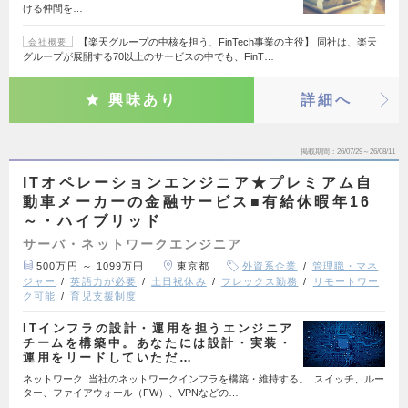
ける仲間を…
【楽天グループの中核を担う、FinTech事業の主役】 同社は、楽天
会社概要
グループが展開する70以上のサービスの中でも、FinT…
興味あり
詳細へ
掲載期間
26/07/29～26/08/11
ITオペレーションエンジニア★プレミアム自
動車メーカーの金融サービス■有給休暇年16
～・ハイブリッド
サーバ・ネットワークエンジニア
500万円 ～ 1099万円
東京都
外資系企業
管理職・マネ
ジャー
英語力が必要
土日祝休み
フレックス勤務
リモートワー
ク可能
育児支援制度
ITインフラの設計・運用を担うエンジニア
チームを構築中。あなたには設計・実装・
運用をリードしていただ…
ネットワーク 当社のネットワークインフラを構築・維持する。 スイッチ、ルー
ター、ファイアウォール（FW）、VPNなどの…