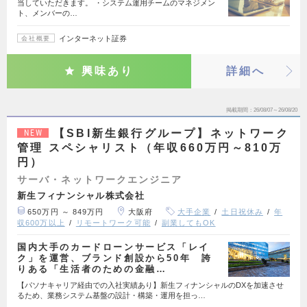
当していただきます。 ・システム運用チームのマネジメン
ト、メンバーの…
インターネット証券
会社概要
興味あり
詳細へ
掲載期間
26/08/07～26/08/20
【SBI新生銀行グループ】ネットワーク
NEW
管理 スペシャリスト（年収660万円～810万
円）
サーバ・ネットワークエンジニア
新生フィナンシャル株式会社
650万円 ～ 849万円
大阪府
大手企業
土日祝休み
年
収600万以上
リモートワーク可能
副業してもOK
国内大手のカードローンサービス「レイ
ク」を運営、ブランド創設から50年 誇
りある「生活者のための金融…
【パソナキャリア経由での入社実績あり】新生フィナンシャルのDXを加速させ
るため、業務システム基盤の設計・構築・運用を担っ…