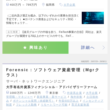
400万円 ～ 799万円
福岡県
大手企業
（ご志向及び適正を鑑み、以下のいずれかの業務を担当頂く
予定です。） ■ガバナンス推進およびセキュリティ対応 ・
情報セキュリテ…
【楽天グループの中核を担う、FinTech事業の主役】 同社は、楽天
会社概要
グループが展開する70以上のサービスの中でも、FinT…
興味あり
詳細へ
掲載期間
26/07/29～26/08/11
Forensic：ソフトウェア資産管理（Mgrク
ラス）
サーバ・ネットワークエンジニア
大手有名外資系フィナンシャル・アドバイザリーファーム
1000万円 ～ 1249万円
東京都
外資系企業
大手企業
管理職・マネジャー
新規事業・新サービス
海外折衝
土日祝休
み
ポテンシャル採用（未経験可）
年収600万以上
インセンティブ
制度
フレックス勤務
リモートワーク可能
育児支援制度