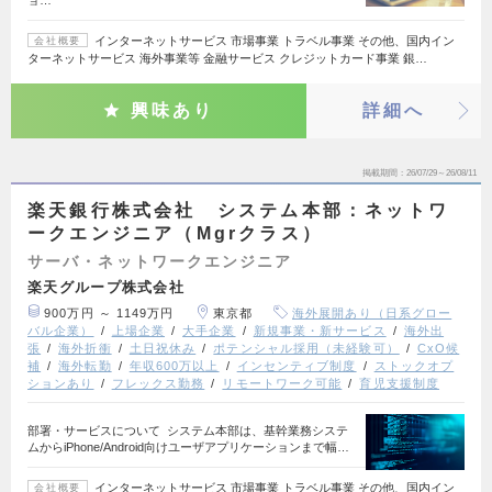
インターネットサービス 市場事業 トラベル事業 その他、国内イン
会社概要
ターネットサービス 海外事業等 金融サービス クレジットカード事業 銀…
興味あり
詳細へ
掲載期間
26/07/29～26/08/11
楽天銀行株式会社 システム本部：ネットワ
ークエンジニア（Mgrクラス）
サーバ・ネットワークエンジニア
楽天グループ株式会社
900万円 ～ 1149万円
東京都
海外展開あり（日系グロー
バル企業）
上場企業
大手企業
新規事業・新サービス
海外出
張
海外折衝
土日祝休み
ポテンシャル採用（未経験可）
CxO候
補
海外転勤
年収600万以上
インセンティブ制度
ストックオプ
ションあり
フレックス勤務
リモートワーク可能
育児支援制度
部署・サービスについて システム本部は、基幹業務システ
ムからiPhone/Android向けユーザアプリケーションまで幅…
インターネットサービス 市場事業 トラベル事業 その他、国内イン
会社概要