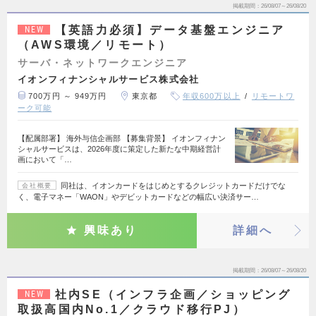
掲載期間
26/08/07～26/08/20
【英語力必須】データ基盤エンジニア
NEW
（AWS環境／リモート）
サーバ・ネットワークエンジニア
イオンフィナンシャルサービス株式会社
700万円 ～ 949万円
東京都
年収600万以上
リモートワ
ーク可能
【配属部署】 海外与信企画部 【募集背景】 イオンフィナン
シャルサービスは、2026年度に策定した新たな中期経営計
画において「…
同社は、イオンカードをはじめとするクレジットカードだけでな
会社概要
く、電子マネー「WAON」やデビットカードなどの幅広い決済サー…
興味あり
詳細へ
掲載期間
26/08/07～26/08/20
社内SE（インフラ企画／ショッピング
NEW
取扱高国内No.1／クラウド移行PJ）