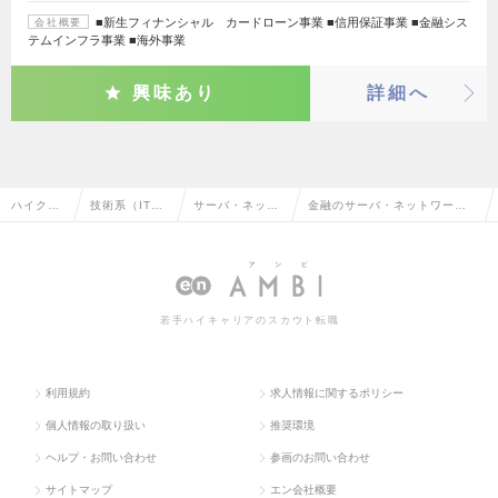
■新生フィナンシャル カードローン事業 ■信用保証事業 ■金融シス
会社概要
テムインフラ事業 ■海外事業
興味あり
詳細へ
ハイクラ
技術系（IT・
サーバ・ネット
金融のサーバ・ネットワーク
ス求人TO
Web・通信
ワークエンジニ
エンジニアの転職・求人情報
P
系）
ア
一覧
若手ハイキャリアのスカウト転職
利用規約
求人情報に関するポリシー
個人情報の取り扱い
推奨環境
ヘルプ・お問い合わせ
参画のお問い合わせ
サイトマップ
エン会社概要