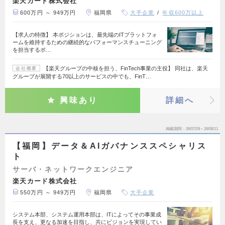
楽天カード株式会社
600万円 ～ 949万円
福岡県
大手企業
年収600万以上
【求人の特徴】 本ポジションは、最先端のITプラットフォ
ームを維持するための継続的なパフォーマンスチューニング
を担当するポ…
【楽天グループの中核を担う、FinTech事業の主役】 同社は、楽天
会社概要
グループが展開する70以上のサービスの中でも、FinT…
興味あり
詳細へ
掲載期間
26/07/29～26/08/11
【福岡】データ＆AIガバナンススペシャリス
ト
サーバ・ネットワークエンジニア
楽天カード株式会社
550万円 ～ 949万円
福岡県
大手企業
システム本部、システム運用本部は、ITによってその事業成
長を支え、更なる加速を目指し、共にビジョンを実現してい