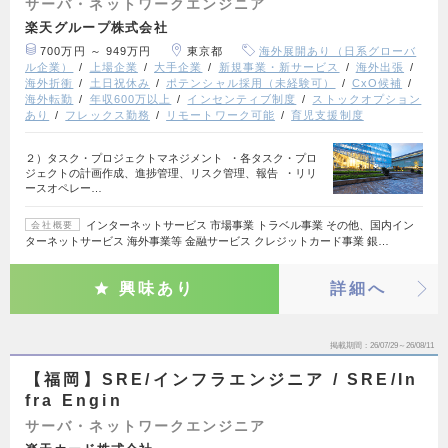
サーバ・ネットワークエンジニア
楽天グループ株式会社
700万円 ～ 949万円
東京都
海外展開あり（日系グローバ
ル企業）
上場企業
大手企業
新規事業・新サービス
海外出張
海外折衝
土日祝休み
ポテンシャル採用（未経験可）
CxO候補
海外転勤
年収600万以上
インセンティブ制度
ストックオプション
あり
フレックス勤務
リモートワーク可能
育児支援制度
２）タスク・プロジェクトマネジメント ・各タスク・プロ
ジェクトの計画作成、進捗管理、リスク管理、報告 ・リリ
ースオペレー…
インターネットサービス 市場事業 トラベル事業 その他、国内イン
会社概要
ターネットサービス 海外事業等 金融サービス クレジットカード事業 銀…
興味あり
詳細へ
掲載期間
26/07/29～26/08/11
【福岡】SRE/インフラエンジニア / SRE/In
fra Engin
サーバ・ネットワークエンジニア