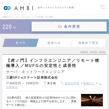
若手ハイキャリアのスカウト転職
金融のサーバ・ネットワークエンジニアの転職・求人情報
220
条件変更
件
すべて
新着のみ
掲載終了間近
掲載期間
26/07/30～26/08/12
【虎ノ門】インフラエンジニア／リモート積
極導入／MUFGの安定性と成長性
サーバ・ネットワークエンジニア
三菱UFJ eスマート証券株式会社
600万円 ～ 1099万円
東京都
英語力不問
転勤なし
土
日祝休み
【仕事内容】 ・個人投資家向けの証券Webサービスに関わ
るインフラの設計・構築および保守を担当します。 ・業務
サービス側の企…