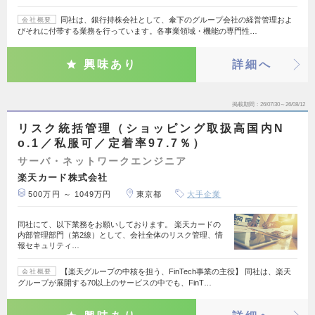
同社は、銀行持株会社として、傘下のグループ会社の経営管理およ
会社概要
びそれに付帯する業務を行っています。各事業領域・機能の専門性…
興味あり
詳細へ
掲載期間
26/07/30～26/08/12
リスク統括管理（ショッピング取扱高国内N
o.1／私服可／定着率97.7％）
サーバ・ネットワークエンジニア
楽天カード株式会社
500万円 ～ 1049万円
東京都
大手企業
同社にて、以下業務をお願いしております。 楽天カードの
内部管理部門（第2線）として、会社全体のリスク管理、情
報セキュリティ…
【楽天グループの中核を担う、FinTech事業の主役】 同社は、楽天
会社概要
グループが展開する70以上のサービスの中でも、FinT…