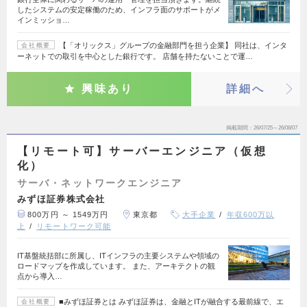
したシステムの安定稼働のため、インフラ面のサポートがメ
インミッショ…
【「オリックス」グループの金融部門を担う企業】 同社は、インタ
会社概要
ーネットでの取引を中心とした銀行です。 店舗を持たないことで運…
興味あり
詳細へ
掲載期間
26/07/25～26/08/07
【リモート可】サーバーエンジニア（仮想
化）
サーバ・ネットワークエンジニア
みずほ証券株式会社
800万円 ～ 1549万円
東京都
大手企業
年収600万以
上
リモートワーク可能
IT基盤統括部に所属し、ITインフラの主要システムや領域の
ロードマップを作成しています。 また、アーキテクトの観
点から導入…
■みずほ証券とは みずほ証券は、金融とITが融合する最前線で、エ
会社概要