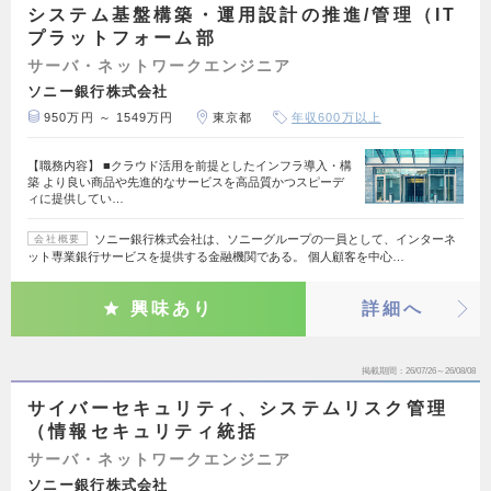
システム基盤構築・運用設計の推進/管理（IT
プラットフォーム部
サーバ・ネットワークエンジニア
ソニー銀行株式会社
950万円 ～ 1549万円
東京都
年収600万以上
【職務内容】 ■クラウド活用を前提としたインフラ導入・構
築 より良い商品や先進的なサービスを高品質かつスピーデ
ィに提供してい…
ソニー銀行株式会社は、ソニーグループの一員として、インターネ
会社概要
ット専業銀行サービスを提供する金融機関である。 個人顧客を中心…
興味あり
詳細へ
掲載期間
26/07/26～26/08/08
サイバーセキュリティ、システムリスク管理
（情報セキュリティ統括
サーバ・ネットワークエンジニア
ソニー銀行株式会社