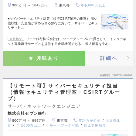
900万円 ～ 1049万円
東京都
年収600万以上
■サイバーセキュリティ対策（銀行CSIRT業務の推進） 高い
信頼性・安全性が求められる銀行において、サイバーセキュ
リティ対…
ソニー銀行株式会社は、ソニーグループの一員として、インターネ
会社概要
ット専業銀行サービスを提供する金融機関である。 個人顧客を中心…
興味あり
詳細へ
掲載期間
26/07/26～26/08/08
【リモート可】サイバーセキュリティ担当
（情報セキュリティ管理室・CSIRTグルー
プ）
サーバ・ネットワークエンジニア
株式会社セブン銀行
800万円 ～ 999万円
東京都
英語力が必要
土日祝休
み
年収600万以上
リモートワーク可能
育児支援制度