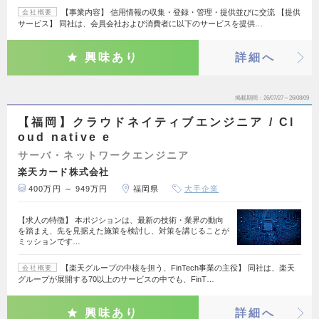
【事業内容】 信用情報の収集・登録・管理・提供並びに交流 【提供
会社概要
サービス】 同社は、会員会社および消費者に以下のサービスを提供…
興味あり
詳細へ
掲載期間
26/07/27～26/08/09
【福岡】クラウドネイティブエンジニア / Cl
oud native e
サーバ・ネットワークエンジニア
楽天カード株式会社
400万円 ～ 949万円
福岡県
大手企業
【求人の特徴】 本ポジションは、最新の技術・業界の動向
を踏まえ、先を見据えた施策を検討し、対策を講じることが
ミッションです…
【楽天グループの中核を担う、FinTech事業の主役】 同社は、楽天
会社概要
グループが展開する70以上のサービスの中でも、FinT…
興味あり
詳細へ