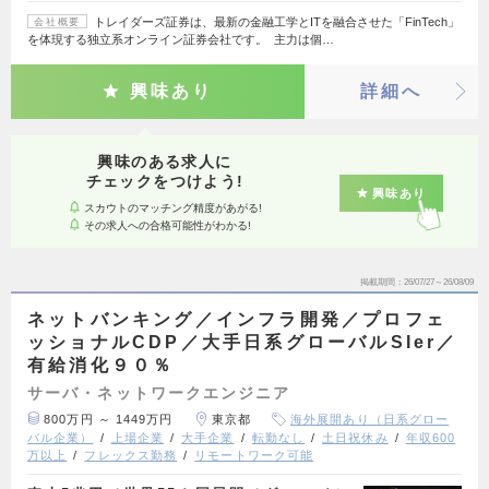
トレイダーズ証券は、最新の金融工学とITを融合させた「FinTech」
会社概要
を体現する独立系オンライン証券会社です。 主力は個…
興味あり
詳細へ
興味のある求人に
チェックをつけよう!
興味あり
スカウトのマッチング精度があがる!
その求人への合格可能性がわかる!
掲載期間
26/07/27～26/08/09
ネットバンキング／インフラ開発／プロフェ
ッショナルCDP／大手日系グローバルSIer／
有給消化９０％
サーバ・ネットワークエンジニア
800万円 ～ 1449万円
東京都
海外展開あり（日系グロー
バル企業）
上場企業
大手企業
転勤なし
土日祝休み
年収600
万以上
フレックス勤務
リモートワーク可能