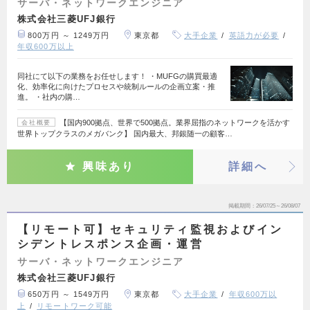
サーバ・ネットワークエンジニア
株式会社三菱UFJ銀行
800万円 ～ 1249万円
東京都
大手企業
英語力が必要
年収600万以上
同社にて以下の業務をお任せします！ ・MUFGの購買最適
化、効率化に向けたプロセスや統制ルールの企画立案・推
進。 ・社内の購…
【国内900拠点、世界で500拠点。業界屈指のネットワークを活かす
会社概要
世界トップクラスのメガバンク】 国内最大、邦銀随一の顧客…
興味あり
詳細へ
掲載期間
26/07/25～26/08/07
【リモート可】セキュリティ監視およびイン
シデントレスポンス企画・運営
サーバ・ネットワークエンジニア
株式会社三菱UFJ銀行
650万円 ～ 1549万円
東京都
大手企業
年収600万以
上
リモートワーク可能