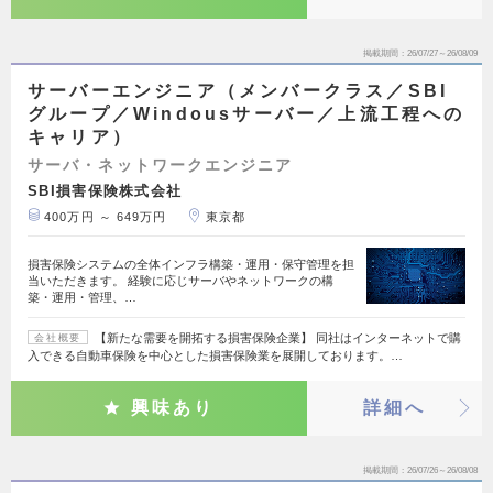
掲載期間
26/07/27～26/08/09
サーバーエンジニア（メンバークラス／SBI
グループ／Windousサーバー／上流工程への
キャリア）
サーバ・ネットワークエンジニア
SBI損害保険株式会社
400万円 ～ 649万円
東京都
損害保険システムの全体インフラ構築・運用・保守管理を担
当いただきます。 経験に応じサーバやネットワークの構
築・運用・管理、…
【新たな需要を開拓する損害保険企業】 同社はインターネットで購
会社概要
入できる自動車保険を中心とした損害保険業を展開しております。…
興味あり
詳細へ
掲載期間
26/07/26～26/08/08