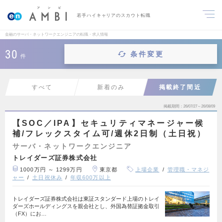
若手ハイキャリアのスカウト転職
金融のサーバ・ネットワークエンジニアの転職・求人情報
30
条件変更
件
すべて
新着のみ
掲載終了間近
掲載期間
26/07/27～26/08/09
【SOC／IPA】セキュリティマネージャー候
補/フレックスタイム可/週休2日制（土日祝）
サーバ・ネットワークエンジニア
トレイダーズ証券株式会社
1000万円 ～ 1299万円
東京都
上場企業
管理職・マネジ
ャー
土日祝休み
年収600万以上
トレイダーズ証券株式会社は東証スタンダード上場のトレイ
ダーズホールディングスを親会社とし、外国為替証拠金取引
（FX）にお…