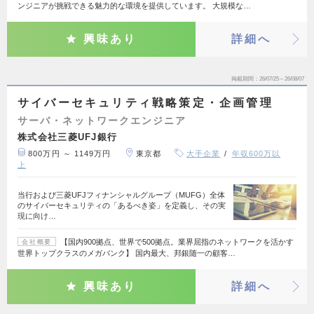
ンジニアが挑戦できる魅力的な環境を提供しています。 大規模な…
興味あり
詳細へ
掲載期間
26/07/25～26/08/07
サイバーセキュリティ戦略策定・企画管理
サーバ・ネットワークエンジニア
株式会社三菱UFJ銀行
800万円 ～ 1149万円
東京都
大手企業
年収600万以
上
当行および三菱UFJフィナンシャルグループ（MUFG）全体
のサイバーセキュリティの「あるべき姿」を定義し、その実
現に向け…
【国内900拠点、世界で500拠点。業界屈指のネットワークを活かす
会社概要
世界トップクラスのメガバンク】 国内最大、邦銀随一の顧客…
興味あり
詳細へ