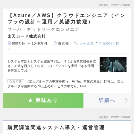
掲載期間
26/07/25～26/08/07
【Azure／AWS】クラウドエンジニア（イン
フラの設計～運用／英語力歓迎）
サーバ・ネットワークエンジニア
楽天カード株式会社
800万円 ～ 1049万円
東京都
大手企業
年収600万以
上
システム本部とシステム運用本部は、ITによる事業成長を支
え、加速を目指しており、 共にビジョンを実現できる仲間
を募集してお…
【楽天グループの中核を担う、FinTech事業の主役】 同社は、楽天
会社概要
グループが展開する70以上のサービスの中でも、FinT…
興味あり
詳細へ
掲載期間
26/07/25～26/08/07
購買調達関連システム導入・運営管理