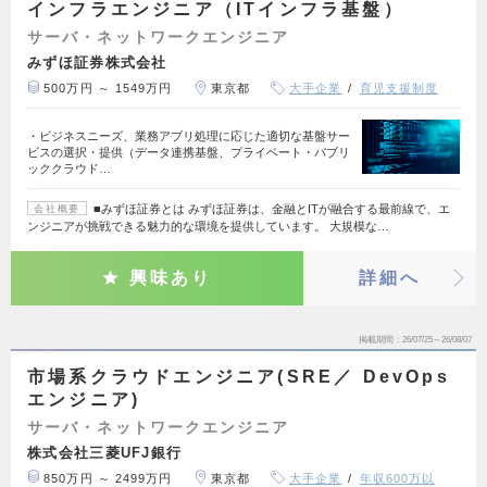
インフラエンジニア（ITインフラ基盤）
サーバ・ネットワークエンジニア
みずほ証券株式会社
500万円 ～ 1549万円
東京都
大手企業
育児支援制度
・ビジネスニーズ、業務アブリ処理に応じた適切な基盤サー
ビスの選択・提供（データ連携基盤、プライベート・パブリ
ッククラウド…
■みずほ証券とは みずほ証券は、金融とITが融合する最前線で、エ
会社概要
ンジニアが挑戦できる魅力的な環境を提供しています。 大規模な…
興味あり
詳細へ
掲載期間
26/07/25～26/08/07
市場系クラウドエンジニア(SRE／ DevOps
エンジニア)
サーバ・ネットワークエンジニア
株式会社三菱UFJ銀行
850万円 ～ 2499万円
東京都
大手企業
年収600万以