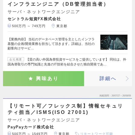
インフラエンジニア（DB管理担当者）
サーバ・ネットワークエンジニア
セントラル短資FX株式会社
500万円 ～ 749万円
東京都
【業務内容】 当社のデータベース管理を主としたインフラ
基盤の企画/開発業務を担当して頂きます。詳細は、当社の
顧客向けサービ…
【質の高い外国為替投資サービスをご提供しています】 同社は、外
会社概要
国為替取引の専門知識と先進のIT技術を結合させた独自開発であ…
興味あり
詳細へ
掲載期間
26/07/27～26/08/09
【リモート可／フレックス制】情報セキュリ
ティ担当／ISMS(ISO 27001)
サーバ・ネットワークエンジニア
PayPayカード株式会社
500万円 ～ 1549万円
東京都
リモートワーク可能