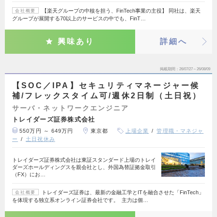
【楽天グループの中核を担う、FinTech事業の主役】 同社は、楽天
会社概要
グループが展開する70以上のサービスの中でも、FinT…
興味あり
詳細へ
掲載期間
26/07/27～26/08/09
【SOC／IPA】セキュリティマネージャー候
補/フレックスタイム可/週休2日制（土日祝）
サーバ・ネットワークエンジニア
トレイダーズ証券株式会社
550万円 ～ 649万円
東京都
上場企業
管理職・マネジャ
ー
土日祝休み
トレイダーズ証券株式会社は東証スタンダード上場のトレイ
ダーズホールディングスを親会社とし、外国為替証拠金取引
（FX）にお…
トレイダーズ証券は、最新の金融工学とITを融合させた「FinTech」
会社概要
を体現する独立系オンライン証券会社です。 主力は個…