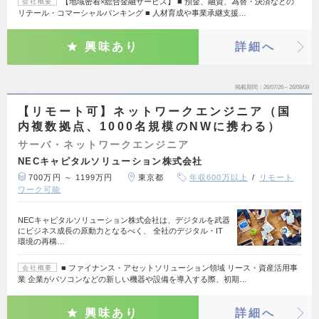
【地域密着×総合金融サービス】 ■ 預金、融資、為替・決済などの
会社概要
リテール・コマーシャルバンキング ■ 人材育成や事業承継支援…
興味あり
詳細へ
掲載期間
26/07/26～26/08/08
【リモート可】ネットワークエンジニア（国
内複数拠点、1000名規模のNWに携わる）
サーバ・ネットワークエンジニア
NECキャピタルソリューション株式会社
700万円 ～ 1199万円
東京都
年収600万以上
リモート
ワーク可能
NECキャピタルソリューション株式会社は、デジタルを武器
にビジネス成長の原動力となるべく、 全社のデジタル・IT
環境の再構…
■ ファイナンス・アセットソリューション領域 リース・資産活用事
会社概要
業 企業がパソコンなどの新しい機器や設備を導入する際、初期…
興味あり
詳細へ