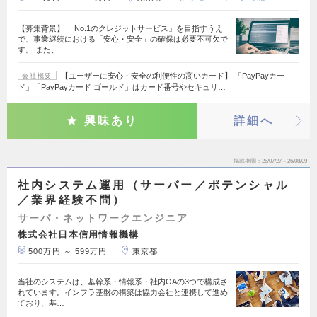
【募集背景】 「No.1のクレジットサービス」を目指すうえ
で、事業継続における「安心・安全」の確保は必要不可欠で
す。 また、…
【ユーザーに安心・安全の利便性の高いカード】 「PayPayカー
会社概要
ド」「PayPayカード ゴールド」はカード番号やセキュリ…
興味あり
詳細へ
掲載期間
26/07/27～26/08/09
社内システム運用（サーバー／ポテンシャル
／業界経験不問）
サーバ・ネットワークエンジニア
株式会社日本信用情報機構
500万円 ～ 599万円
東京都
当社のシステムは、基幹系・情報系・社内OAの3つで構成さ
れています。インフラ基盤の構築は協力会社と連携して進め
ており、基…