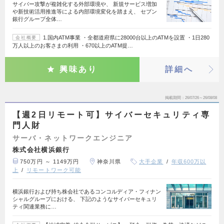
サイバー攻撃が複雑化する外部環境や、 新規サービス増加
や新技術活用推進等による内部環境変化を踏まえ、 セブン
銀行グループ全体…
1.国内ATM事業 ・全都道府県に28000台以上のATMを設置 ・1日280
会社概要
万人以上のお客さまの利用 ・670以上のATM提…
興味あり
詳細へ
掲載期間
26/07/26～26/08/08
【週2日リモート可】サイバーセキュリティ専
門人財
サーバ・ネットワークエンジニア
株式会社横浜銀行
750万円 ～ 1149万円
神奈川県
大手企業
年収600万以
上
リモートワーク可能
横浜銀行および持ち株会社であるコンコルディア・フィナン
シャルグループにおける、 下記のようなサイバーセキュリ
ティ関連業務に…