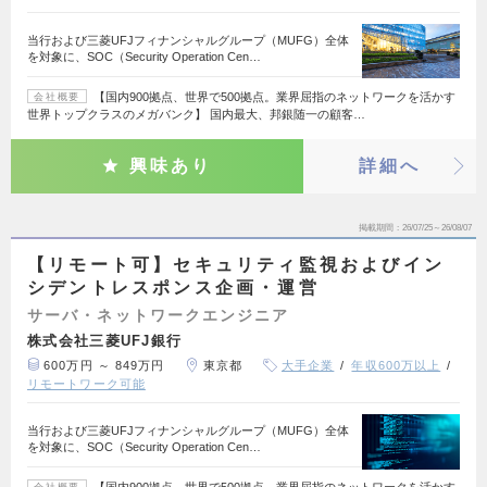
当行および三菱UFJフィナンシャルグループ（MUFG）全体
を対象に、SOC（Security Operation Cen…
【国内900拠点、世界で500拠点。業界屈指のネットワークを活かす
会社概要
世界トップクラスのメガバンク】 国内最大、邦銀随一の顧客…
興味あり
詳細へ
掲載期間
26/07/25～26/08/07
【リモート可】セキュリティ監視およびイン
シデントレスポンス企画・運営
サーバ・ネットワークエンジニア
株式会社三菱UFJ銀行
600万円 ～ 849万円
東京都
大手企業
年収600万以上
リモートワーク可能
当行および三菱UFJフィナンシャルグループ（MUFG）全体
を対象に、SOC（Security Operation Cen…
【国内900拠点、世界で500拠点。業界屈指のネットワークを活かす
会社概要