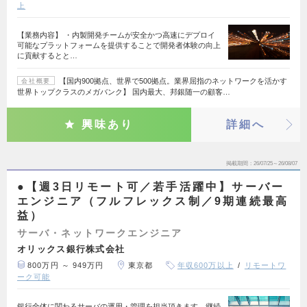
上
【業務内容】 ・内製開発チームが安全かつ高速にデプロイ
可能なプラットフォームを提供することで開発者体験の向上
に貢献するとと…
【国内900拠点、世界で500拠点。業界屈指のネットワークを活かす
会社概要
世界トップクラスのメガバンク】 国内最大、邦銀随一の顧客…
興味あり
詳細へ
掲載期間
26/07/25～26/08/07
●【週3日リモート可／若手活躍中】サーバー
エンジニア（フルフレックス制／9期連続最高
益）
サーバ・ネットワークエンジニア
オリックス銀行株式会社
800万円 ～ 949万円
東京都
年収600万以上
リモートワ
ーク可能
銀行全体に関わるサーバの運用・管理を担当頂きます。継続