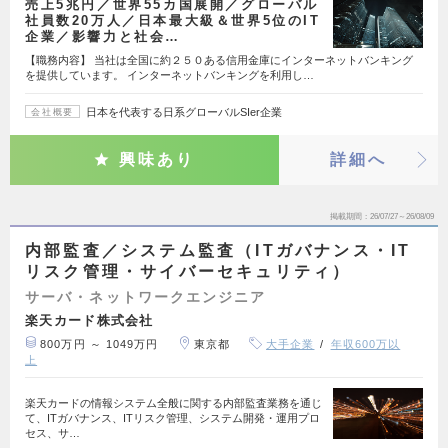
売上5兆円／世界55カ国展開／グローバル
社員数20万人／日本最大級＆世界5位のIT
企業／影響力と社会…
【職務内容】 当社は全国に約２５０ある信用金庫にインターネットバンキング
を提供しています。 インターネットバンキングを利用し…
日本を代表する日系グローバルSIer企業
会社概要
興味あり
詳細へ
掲載期間
26/07/27～26/08/09
内部監査／システム監査（ITガバナンス・IT
リスク管理・サイバーセキュリティ）
サーバ・ネットワークエンジニア
楽天カード株式会社
800万円 ～ 1049万円
東京都
大手企業
年収600万以
上
楽天カードの情報システム全般に関する内部監査業務を通じ
て、ITガバナンス、ITリスク管理、システム開発・運用プロ
セス、サ…