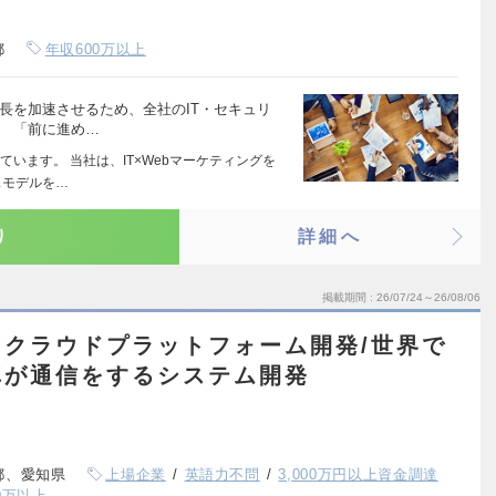
都
年収600万以上
長を加速させるため、全社のIT・セキュリ
。 「前に進め…
います。 当社は、IT×Webマーケティングを
スモデルを…
り
詳細へ
掲載期間
26/07/24～26/08/06
クラウドプラットフォーム開発/世界で
車が通信をするシステム開発
都、愛知県
上場企業
英語力不問
3,000万円以上資金調達
0万以上