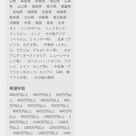
山県
鳥取県
島根県
岡山県
広島
県
山口県
徳島県
香川県
愛媛県
高知県
福岡県
佐賀県
長崎県
熊本県
大分県
宮崎県
鹿児島県
沖縄県
中国
韓国
香港
台湾
タイ
シンガポール
インドネシア
フィリピン
インド
その他アジア
（ベトナム、ミャンマー等）
北米（ア
メリカ、カナダ等）
中南米（メキシ
コ、ブラジル、アルゼンチン等）
オセ
アニア（オーストラリア、ニュージーラ
ンド等）
ヨーロッパ（イギリス、フラ
ンス、ドイツ、ロシア等）
中近東・ア
フリカ（モロッコ、エジプト、UAE、南
アフリカ等）
その他の海外
希望年収
400万円以上
450万円以上
500万円以
上
550万円以上
600万円以上
650
万円以上
700万円以上
750万円以上
800万円以上
850万円以上
900万円
以上
950万円以上
1000万円以上
1
050万円以上
1100万円以上
1150万
円以上
1200万円以上
1250万円以上
1300万円以上
1350万円以上
1400