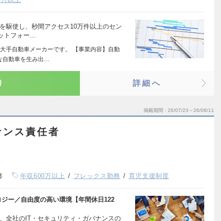
術を駆使し、秒間アクセス10万件以上のセン
ットフォー…
大手自動車メーカーです。 【事業内容】自動
な自動車を生み出…
り
詳細へ
掲載期間
26/07/23～26/08/11
ナンス責任者
都
年収600万以上
フレックス勤務
育児支援制度
ジー／自由度の高い環境【年間休日122
、全社のIT・セキュリティ・ガバナンスの