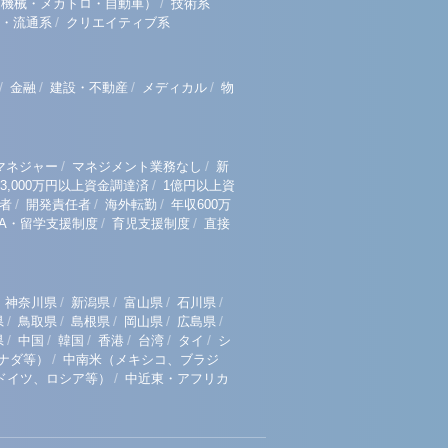
/
（機械・メカトロ・自動車）
技術系
/
・流通系
クリエイティブ系
/
/
/
/
金融
建設・不動産
メディカル
物
/
/
マネジャー
マネジメント業務なし
新
/
3,000万円以上資金調達済
1億円以上資
/
/
/
者
開発責任者
海外転勤
年収600万
/
/
BA・留学支援制度
育児支援制度
直接
/
/
/
/
神奈川県
新潟県
富山県
石川県
/
/
/
/
/
県
鳥取県
島根県
岡山県
広島県
/
/
/
/
/
/
県
中国
韓国
香港
台湾
タイ
シ
/
ナダ等）
中南米（メキシコ、ブラジ
/
ドイツ、ロシア等）
中近東・アフリカ