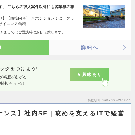
す。 こちらの求人案件以外にも各業界の非
り】【職務内容】 本ポジションでは、クラ
サイエンス領域…
きましてはご面談時にお伝え致します。
り
詳細へ
ックをつけよう!
興味あり
グ精度があがる!
能性がわかる!
掲載期間
26/07/29～26/08/11
バナンス】社内SE｜攻めを支えるITで経営