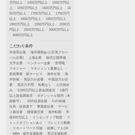
万円以上
1450万円以上
1500万円以
上
1550万円以上
1600万円以上
16
50万円以上
1700万円以上
1750万円
以上
1800万円以上
1850万円以上
1900万円以上
1950万円以上
2000万
円以上
2500万円以上
3000万円以上
5000万円以上
こだわり条件
外資系企業
海外展開あり(日系グロー
バル企業)
上場企業
株式公開準備
大手企業
ベンチャー企業
管理職・
マネジャー
マネジメント業務なし
新規事業・新サービス
海外出張
海
外折衝
英語力が必要
中国語力が必
要
英語力不問
転勤なし
土日祝休
み
3,000万円以上資金調達済
1億円
以上資金調達済
ポテンシャル採用（未
経験可）
20代役員在籍
CxO候補
社長・役員直下
事業責任者
サービ
ス責任者
開発責任者
海外転勤
年
収600万以上
インセンティブ制度
ス
トックオプションあり
フレックス勤務
リモートワーク可能
副業してもOK
MBA・留学支援制度
育児支援制度