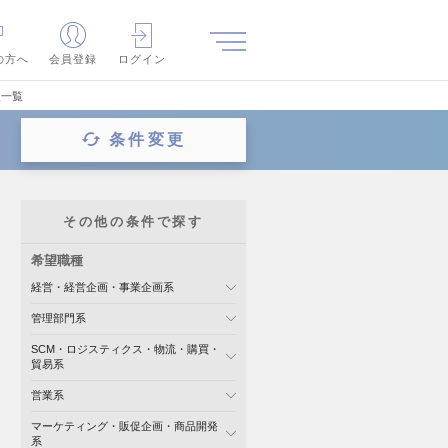
の方へ
会員登録
ログイン
報一覧
条件変更
その他の条件で探す
希望職種
経営・経営企画・事業企画系
管理部門系
SCM・ロジスティクス・物流・購買・
貿易系
営業系
マーケティング・販促企画・商品開発
系