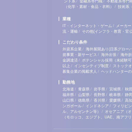
/
/
ント系
金融系専門職
不動産系専門
/
（化学・素材・食品・衣料）
技術系
業種
/
IT・インターネット・ゲーム
メーカー
/
流・運輸
その他(インフラ・教育・官公
こだわり条件
/
外資系企業
海外展開あり(日系グローバ
/
/
規事業・新サービス
海外出張
海外折
/
金調達済
ポテンシャル採用（未経験可
/
/
以上
インセンティブ制度
ストックオ
/
募集企業の掲載求人
ヘッドハンターの
勤務地
/
/
/
/
北海道
青森県
岩手県
宮城県
秋
/
/
/
/
福井県
山梨県
長野県
岐阜県
静
/
/
/
/
山口県
徳島県
香川県
愛媛県
高
/
/
ンガポール
インドネシア
フィリピン
/
ル、アルゼンチン等）
オセアニア（オ
（モロッコ、エジプト、UAE、南アフ