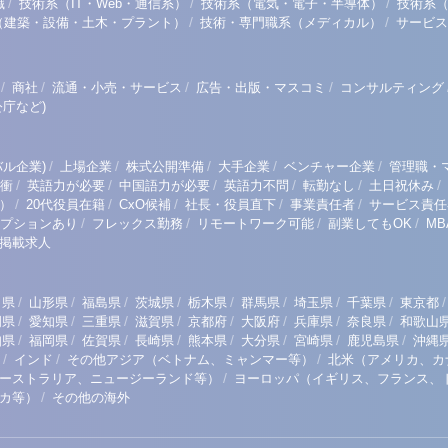
/
/
/
職
技術系（IT・Web・通信系）
技術系（電気・電子・半導体）
技術系
/
/
（建築・設備・土木・プラント）
技術・専門職系（メディカル）
サービス
/
/
/
/
商社
流通・小売・サービス
広告・出版・マスコミ
コンサルティング
庁など)
/
/
/
/
/
ル企業)
上場企業
株式公開準備
大手企業
ベンチャー企業
管理職・
/
/
/
/
/
/
衝
英語力が必要
中国語力が必要
英語力不問
転勤なし
土日祝休み
/
/
/
/
/
）
20代役員在籍
CxO候補
社長・役員直下
事業責任者
サービス責任
/
/
/
/
プションあり
フレックス勤務
リモートワーク可能
副業してもOK
M
掲載求人
/
/
/
/
/
/
/
/
/
田県
山形県
福島県
茨城県
栃木県
群馬県
埼玉県
千葉県
東京都
/
/
/
/
/
/
/
/
岡県
愛知県
三重県
滋賀県
京都府
大阪府
兵庫県
奈良県
和歌山
/
/
/
/
/
/
/
/
知県
福岡県
佐賀県
長崎県
熊本県
大分県
宮崎県
鹿児島県
沖縄
/
/
/
インド
その他アジア（ベトナム、ミャンマー等）
北米（アメリカ、カ
/
ーストラリア、ニュージーランド等）
ヨーロッパ（イギリス、フランス、
/
リカ等）
その他の海外