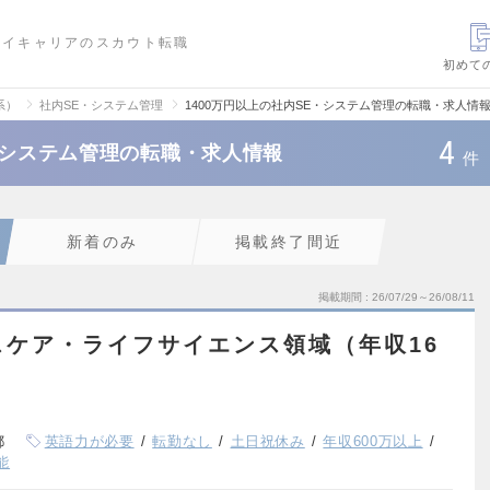
ハイキャリアのスカウト転職
初めて
系）
社内SE・システム管理
1400万円以上の社内SE・システム管理の転職・求人情
4
E・システム管理の転職・求人情報
件
新着のみ
掲載終了間近
掲載期間
26/07/29～26/08/11
ルスケア・ライフサイエンス領域（年収16
都
英語力が必要
転勤なし
土日祝休み
年収600万以上
能