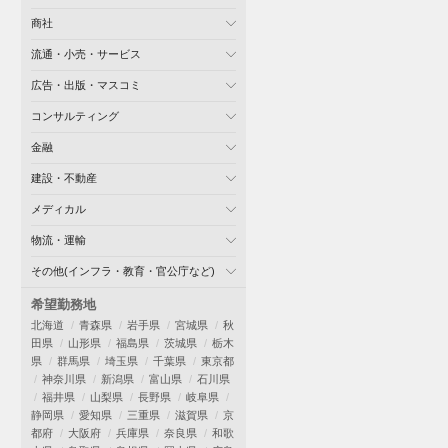
商社
流通・小売・サービス
広告・出版・マスコミ
コンサルティング
金融
建設・不動産
メディカル
物流・運輸
その他(インフラ・教育・官公庁など)
希望勤務地
北海道
青森県
岩手県
宮城県
秋
田県
山形県
福島県
茨城県
栃木
県
群馬県
埼玉県
千葉県
東京都
神奈川県
新潟県
富山県
石川県
福井県
山梨県
長野県
岐阜県
静岡県
愛知県
三重県
滋賀県
京
都府
大阪府
兵庫県
奈良県
和歌