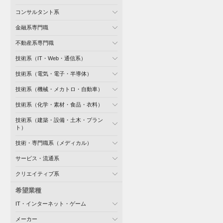
コンサルタント系
金融系専門職
不動産系専門職
技術系（IT・Web・通信系）
技術系（電気・電子・半導体）
技術系（機械・メカトロ・自動車）
技術系（化学・素材・食品・衣料）
技術系（建築・設備・土木・プラン
ト）
技術・専門職系（メディカル）
サービス・流通系
クリエイティブ系
希望業種
IT・インターネット・ゲーム
メーカー