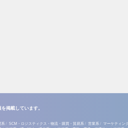
報を掲載しています。
/
/
/
門系
SCM・ロジスティクス・物流・購買・貿易系
営業系
マーケティン