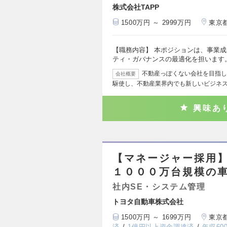
株式会社TAPP
1500万円 ～ 2999万円
東京
【職務内容】 本ポジションは、事業成
ティ・ガバナンスの最適化を担います
不動産っぽくない会社を目指して
会社概要
駆使し、不動産業界内でも新しいビジネ
興味あ
【マネージャー採用】
１０００万台規模の
社内SE・システム管理
トヨタ自動車株式会社
1500万円 ～ 1699万円
東京
済
1億円以上資金調達済
年収60