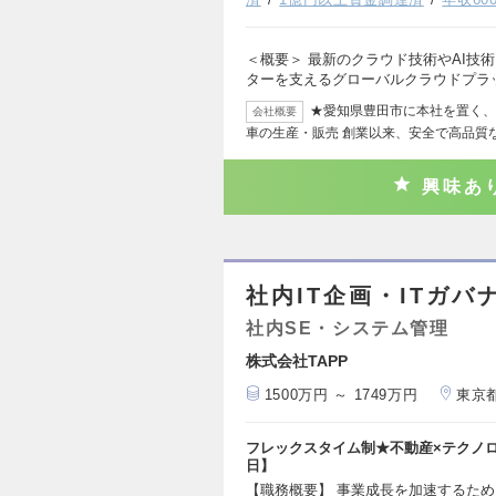
＜概要＞ 最新のクラウド技術やAI技
ターを支えるグローバルクラウドプラ
★愛知県豊田市に本社を置く、
会社概要
車の生産・販売 創業以来、安全で高品質
興味あ
社内IT企画・ITガバ
社内SE・システム管理
株式会社TAPP
1500万円 ～ 1749万円
東京
フレックスタイム制★不動産×テクノロ
日】
【職務概要】 事業成長を加速するため