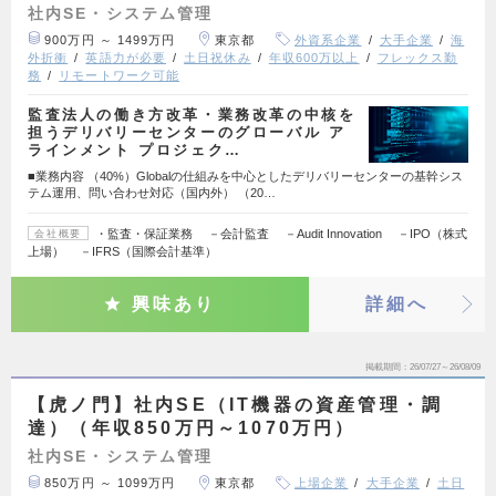
社内SE・システム管理
900万円 ～ 1499万円
東京都
外資系企業
大手企業
海
外折衝
英語力が必要
土日祝休み
年収600万以上
フレックス勤
務
リモートワーク可能
監査法人の働き方改革・業務改革の中核を
担うデリバリーセンターのグローバル ア
ラインメント プロジェク…
■業務内容 （40%）Globalの仕組みを中心としたデリバリーセンターの基幹シス
テム運用、問い合わせ対応（国内外） （20…
・監査・保証業務 －会計監査 －Audit Innovation －IPO（株式
会社概要
上場） －IFRS（国際会計基準）
興味あり
詳細へ
掲載期間
26/07/27～26/08/09
【虎ノ門】社内SE（IT機器の資産管理・調
達）（年収850万円～1070万円）
社内SE・システム管理
850万円 ～ 1099万円
東京都
上場企業
大手企業
土日