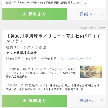
価値を訴求 ■グループ会社への商品供給 同社は酒販業界において…
興味あり
詳細へ
掲載期間
26/07/27～26/08/09
【神奈川県川崎市／リモート可】社内SE（イ
ンフラ）
社内SE・システム管理
アジア航測株式会社
500万円 ～ 849万円
神奈川県
リモートワーク可能
【職務内容】 同社では、ネットワークやサーバー、セキュ
リティ等のインフラ領域を中心に、 社内システムの安定運
用を支える業務を…
アジア航測グループは、連結子会社12社、非連結子会社3社から構
会社概要
成される大手総合建設コンサルタント企業です。 業界内で唯一自…
興味あり
詳細へ