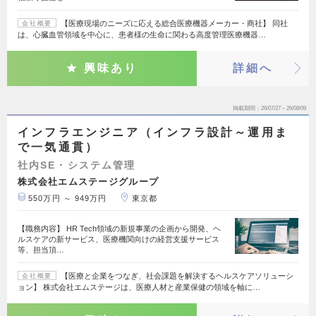
【医療現場のニーズに応える総合医療機器メーカー・商社】 同社
会社概要
は、心臓血管領域を中心に、患者様の生命に関わる高度管理医療機器…
興味あり
詳細へ
掲載期間
26/07/27～26/08/09
インフラエンジニア（インフラ設計～運用ま
で一気通貫）
社内SE・システム管理
株式会社エムステージグループ
550万円 ～ 949万円
東京都
【職務内容】 HR Tech領域の新規事業の企画から開発、ヘ
ルスケアの新サービス、医療機関向けの経営支援サービス
等、担当頂…
【医療と企業をつなぎ、社会課題を解決するヘルスケアソリューシ
会社概要
ョン】 株式会社エムステージは、医療人材と産業保健の領域を軸に…