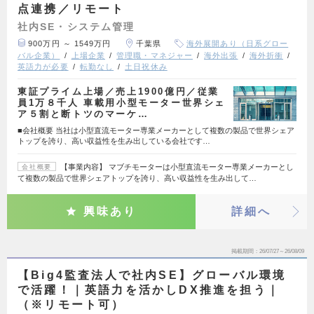
点連携／リモート
社内SE・システム管理
900万円 ～ 1549万円
千葉県
海外展開あり（日系グロー
バル企業）
上場企業
管理職・マネジャー
海外出張
海外折衝
英語力が必要
転勤なし
土日祝休み
東証プライム上場／売上1900億円／従業
員1万８千人 車載用小型モーター世界シェ
ア５割と断トツのマーケ…
■会社概要 当社は小型直流モーター専業メーカーとして複数の製品で世界シェア
トップを誇り、高い収益性を生み出している会社です…
【事業内容】 マブチモーターは小型直流モーター専業メーカーとし
会社概要
て複数の製品で世界シェアトップを誇り、高い収益性を生み出して…
興味あり
詳細へ
掲載期間
26/07/27～26/08/09
【Big4監査法人で社内SE】グローバル環境
で活躍！｜英語力を活かしDX推進を担う｜
（※リモート可）