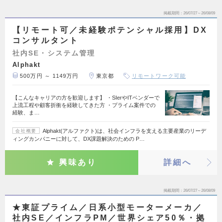
掲載期間
26/07/27～26/08/09
【リモート可／未経験ポテンシャル採用】DX
コンサルタント
社内SE・システム管理
Alphakt
500万円 ～ 1149万円
東京都
リモートワーク可能
【こんなキャリアの方を歓迎します】 ・SIerやITベンダーで
上流工程や顧客折衝を経験してきた方 ・プライム案件での
経験、ま…
Alphakt(アルファクト)は、社会インフラを支える主要産業のリーデ
会社概要
ィングカンパニーに対して、DX課題解決のための P…
興味あり
詳細へ
掲載期間
26/07/27～26/08/09
★東証プライム／日系小型モーターメーカ／
社内SE／インフラPM／世界シェア50％・拠