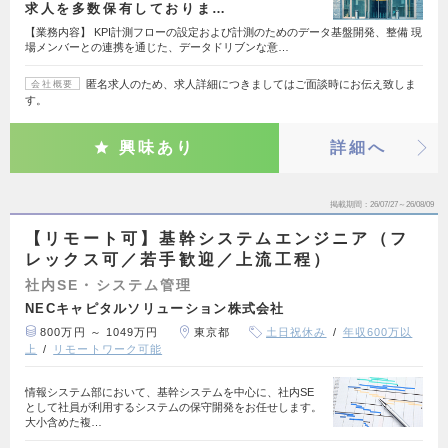
求人を多数保有しておりま…
【業務内容】 KPI計測フローの設定および計測のためのデータ基盤開発、整備 現
場メンバーとの連携を通じた、データドリブンな意…
匿名求人のため、求人詳細につきましてはご面談時にお伝え致しま
会社概要
す。
興味あり
詳細へ
掲載期間
26/07/27～26/08/09
【リモート可】基幹システムエンジニア（フ
レックス可／若手歓迎／上流工程）
社内SE・システム管理
NECキャピタルソリューション株式会社
800万円 ～ 1049万円
東京都
土日祝休み
年収600万以
上
リモートワーク可能
情報システム部において、基幹システムを中心に、社内SE
として社員が利用するシステムの保守開発をお任せします。
大小含めた複…