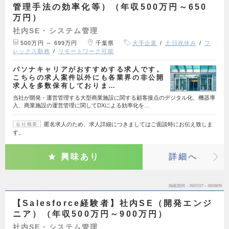
管理手法の効率化等）（年収500万円～650
万円）
社内SE・システム管理
500万円 ～ 699万円
千葉県
大手企業
土日祝休み
フ
レックス勤務
リモートワーク可能
パソナキャリアがおすすめする求人です。
こちらの求人案件以外にも各業界の非公開
求人を多数保有しておりま…
当社が開発・運営管理する大型商業施設に関する顧客接点のデジタル化、機器導
入、商業施設の運営管理に関してDXによる効率化を…
匿名求人のため、求人詳細につきましてはご面談時にお伝え致しま
会社概要
す。
興味あり
詳細へ
掲載期間
26/07/27～26/08/09
【Salesforce経験者】社内SE（開発エンジ
ニア）（年収500万円～900万円）
社内SE・システム管理