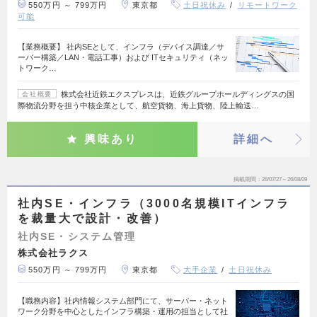
550万円 ～ 799万円
東京都
土日祝休み
リモートワーク
可能
【業務概要】 社内SEとして、インフラ（デバイス調達／サ
ーバー構築／LAN・電話工事）および ITセキュリティ（ネッ
トワーク…
株式会社近鉄エクスプレスは、近鉄グループホールディングスの国
会社概要
際物流分野を担う中核企業として、航空貨物、海上貨物、陸上輸送…
興味あり
詳細へ
掲載期間
26/07/27～26/08/09
社内SE・インフラ（3000名規模ITインフラ
を裁量大で設計・改善）
社内SE・システム管理
株式会社ラクス
550万円 ～ 799万円
東京都
大手企業
土日祝休み
【職務内容】社内情報システム部門にて、サーバー・ネット
ワーク分野を中心としたインフラ構築・運用の担当として社