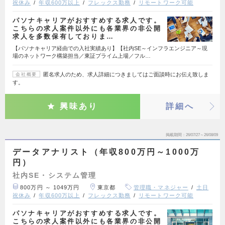
祝休み
年収600万以上
フレックス勤務
リモートワーク可能
パソナキャリアがおすすめする求人です。
こちらの求人案件以外にも各業界の非公開
求人を多数保有しておりま…
【パソナキャリア経由での入社実績あり】【社内SE～インフラエンジニア～現
場のネットワーク構築担当／東証プライム上場／フル…
匿名求人のため、求人詳細につきましてはご面談時にお伝え致しま
会社概要
す。
興味あり
詳細へ
掲載期間
26/07/27～26/08/09
データアナリスト（年収800万円～1000万
円）
社内SE・システム管理
800万円 ～ 1049万円
東京都
管理職・マネジャー
土日
祝休み
年収600万以上
フレックス勤務
リモートワーク可能
パソナキャリアがおすすめする求人です。
こちらの求人案件以外にも各業界の非公開