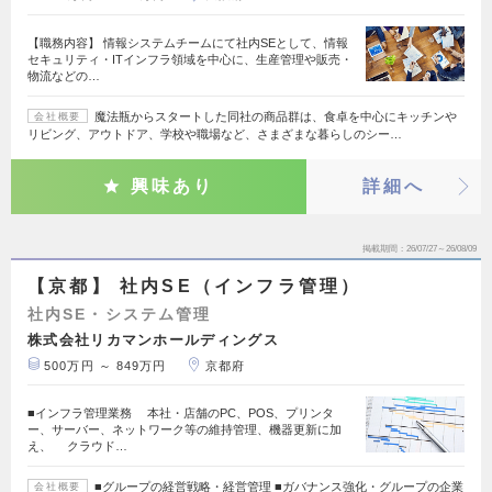
【職務内容】 情報システムチームにて社内SEとして、情報
セキュリティ・ITインフラ領域を中心に、生産管理や販売・
物流などの…
魔法瓶からスタートした同社の商品群は、食卓を中心にキッチンや
会社概要
リビング、アウトドア、学校や職場など、さまざまな暮らしのシー…
興味あり
詳細へ
掲載期間
26/07/27～26/08/09
【京都】 社内SE（インフラ管理）
社内SE・システム管理
株式会社リカマンホールディングス
500万円 ～ 849万円
京都府
■インフラ管理業務 本社・店舗のPC、POS、プリンタ
ー、サーバー、ネットワーク等の維持管理、機器更新に加
え、 クラウド…
■グループの経営戦略・経営管理 ■ガバナンス強化・グループの企業
会社概要