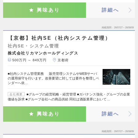
興味あり
詳細へ
掲載期間
26/07/27～26/08/09
【京都】社内SE（社内システム管理）
社内SE・システム管理
株式会社リカマンホールディングス
500万円 ～ 849万円
京都府
■社内システム管理業務 販売管理システムやWEBサーバ
の運用保守を行います。改善要望に対しては要件を整理しベ
ンダーへ依…
■グループの経営戦略・経営管理 ■ガバナンス強化・グループの企業
会社概要
価値を訴求 ■グループ会社への商品供給 同社は酒販業界において…
興味あり
詳細へ
掲載期間
26/07/27～26/08/09