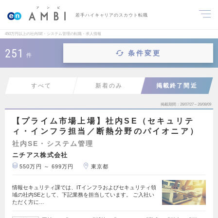
若手ハイキャリアのスカウト転職
450万円以上の社内SE・システム管理の転職・求人情報
251
条件変更
件
すべて
新着のみ
掲載終了間近
掲載期間
26/07/27～26/08/09
【プライム市場上場】社内SE（セキュリテ
ィ・インフラ担当／断熱分野のパイオニア）
社内SE・システム管理
ニチアス株式会社
550万円 ～ 699万円
東京都
情報セキュリティ課では、ITインフラおよびセキュリティ領
域の社内SEとして、下記業務を担当しています。 ご入社い
ただく方に…