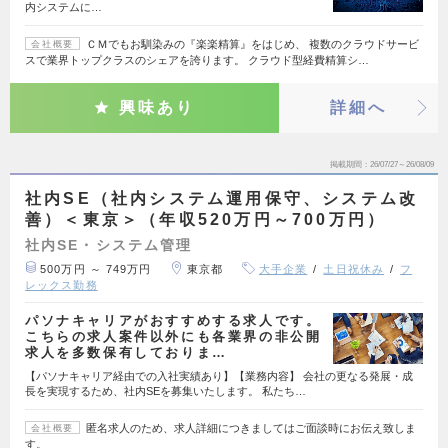
内システムに…
ＣＭでもお馴染みの『楽楽精算』をはじめ、 複数のクラウドサービ
会社概要
スで業界トップクラスのシェアを誇ります。 クラウド型経費精算シ…
興味あり
詳細へ
掲載期間
26/07/27～26/08/09
社内SE（社内システム運用保守、システム改
善）＜東京＞（年収520万円～700万円）
社内SE・システム管理
500万円 ～ 749万円
東京都
大手企業
土日祝休み
フ
レックス勤務
パソナキャリアがおすすめする求人です。
こちらの求人案件以外にも各業界の非公開
求人を多数保有しておりま…
【パソナキャリア経由での入社実績あり】【業務内容】 会社の更なる発展・成
長を実現するため、社内SEを募集いたします。 私たち…
匿名求人のため、求人詳細につきましてはご面談時にお伝え致しま
会社概要
す。