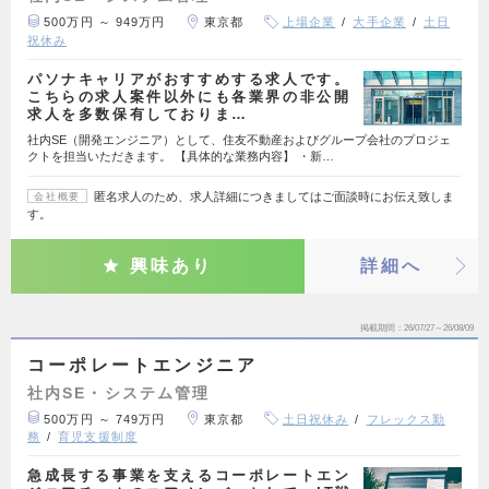
500万円 ～ 949万円
東京都
上場企業
大手企業
土日
祝休み
パソナキャリアがおすすめする求人です。
こちらの求人案件以外にも各業界の非公開
求人を多数保有しておりま…
社内SE（開発エンジニア）として、住友不動産およびグループ会社のプロジェ
クトを担当いただきます。 【具体的な業務内容】 ・新…
匿名求人のため、求人詳細につきましてはご面談時にお伝え致しま
会社概要
す。
興味あり
詳細へ
掲載期間
26/07/27～26/08/09
コーポレートエンジニア
社内SE・システム管理
500万円 ～ 749万円
東京都
土日祝休み
フレックス勤
務
育児支援制度
急成長する事業を支えるコーポレートエン