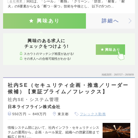
同社は、「シール」「断熱」「クリーン」「防音」「耐食」「耐
会社概要
火」の6要素からなる「断つ・保つ」技術を中核とし、 以下の5つの…
興味あり
詳細へ
興味のある求人に
チェックをつけよう!
興味あり
スカウトのマッチング精度があがる!
その求人への合格可能性がわかる!
掲載期間
26/07/27～26/08/09
社内SE（セキュリティ企画・推進／リーダー
候補）【東証プライム／フレックス】
社内SE・システム管理
日本ライフライン株式会社
550万円 ～ 849万円
東京都
フレックス勤務
情報システム部において、社内インフラ・セキュリティシス
テムの運用から、企画・ルール策定、組織への啓蒙活動まで
幅広く担当し…