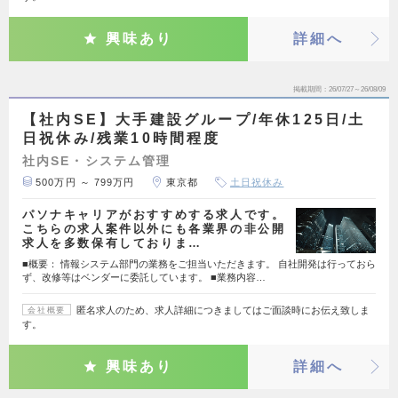
興味あり
詳細へ
掲載期間
26/07/27～26/08/09
【社内SE】大手建設グループ/年休125日/土
日祝休み/残業10時間程度
社内SE・システム管理
500万円 ～ 799万円
東京都
土日祝休み
パソナキャリアがおすすめする求人です。
こちらの求人案件以外にも各業界の非公開
求人を多数保有しておりま…
■概要： 情報システム部門の業務をご担当いただきます。 自社開発は行っておら
ず、改修等はベンダーに委託しています。 ■業務内容…
匿名求人のため、求人詳細につきましてはご面談時にお伝え致しま
会社概要
す。
興味あり
詳細へ