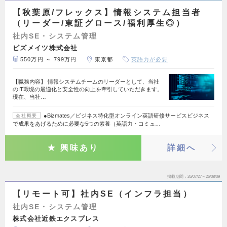
【秋葉原/フレックス】情報システム担当者
（リーダー/東証グロース/福利厚生◎）
社内SE・システム管理
ビズメイツ株式会社
550万円 ～ 799万円
東京都
英語力が必要
【職務内容】 情報システムチームのリーダーとして、当社
のIT環境の最適化と安全性の向上を牽引していただきます。
現在、当社…
●Bizmates／ビジネス特化型オンライン英語研修サービスビジネス
会社概要
で成果をあげるために必要な5つの素養（英語力・コミュ…
興味あり
詳細へ
掲載期間
26/07/27～26/08/09
【リモート可】社内SE（インフラ担当）
社内SE・システム管理
株式会社近鉄エクスプレス