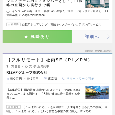
ジニアチームのコアメンバーとして、IT戦
略の企画から実行まで幅…
◯ITインフラの企画・運用 ・各種SaaSの導入・運用・セキュリティ最適化 ・ID
管理基盤（Google Workspace…
自転車シェアリング・電動キックボードシェアリングサービス
会社概要
興味あり
詳細へ
掲載期間
26/07/27～26/08/09
【フルリモート】社内SE（PL／PM）
社内SE・システム管理
RIZAPグループ株式会社
500万円 ～ 849万円
東京都
リモートワーク可能
【募集背景】 国内最大規模のヘルステック（Health Tech）
カンパニーである同社は、「人類の健康に最も貢献する企
業」…
【「人は変われる。」を証明する、人生を輝かせるための挑戦】 同
会社概要
社は、「人は変われる。」という信念を事業の核に据え、すべての…