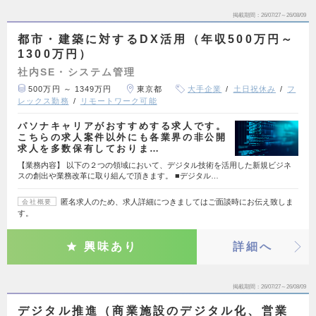
掲載期間
26/07/27～26/08/09
都市・建築に対するDX活用（年収500万円～
1300万円）
社内SE・システム管理
500万円 ～ 1349万円
東京都
大手企業
土日祝休み
フ
レックス勤務
リモートワーク可能
パソナキャリアがおすすめする求人です。
こちらの求人案件以外にも各業界の非公開
求人を多数保有しておりま…
【業務内容】 以下の２つの領域において、デジタル技術を活用した新規ビジネ
スの創出や業務改革に取り組んで頂きます。 ■デジタル…
匿名求人のため、求人詳細につきましてはご面談時にお伝え致しま
会社概要
す。
興味あり
詳細へ
掲載期間
26/07/27～26/08/09
デジタル推進（商業施設のデジタル化、営業