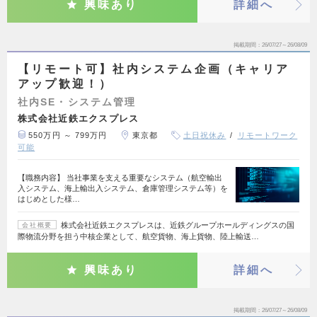
興味あり
詳細へ
掲載期間
26/07/27～26/08/09
【リモート可】社内システム企画（キャリア
アップ歓迎！）
社内SE・システム管理
株式会社近鉄エクスプレス
550万円 ～ 799万円
東京都
土日祝休み
リモートワーク
可能
【職務内容】 当社事業を支える重要なシステム（航空輸出
入システム、海上輸出入システム、倉庫管理システム等）を
はじめとした様…
株式会社近鉄エクスプレスは、近鉄グループホールディングスの国
会社概要
際物流分野を担う中核企業として、航空貨物、海上貨物、陸上輸送…
興味あり
詳細へ
掲載期間
26/07/27～26/08/09