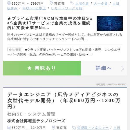
650万円 ～ 799万円
東京都
上場企業
大手企業
土日
祝休み
年収600万以上
リモートワーク可能
★プライム市場/TVCMも放映中の注目Sa
aS企業★ITサービスで企業の成長を継続
的に支援★業界No…
同社のサービスレベル対応業務のリーダー候補として、主に顧客から依頼される
自社商材に対するセキュリティチェックシートへの回…
■クラウド事業 パッケージソフトウェアの開発・販売、レンタルサ
会社概要
ーバーの開発・販売、ASP/SaaSサービスの開発・販売 ■I…
興味あり
詳細へ
掲載期間
26/07/28～26/08/10
データエンジニア（広告メディアビジネスの
次世代モデル開発）（年収660万円～1200万
円）
社内SE・システム管理
株式会社博報堂テクノロジーズ
650万円 ～ 1249万円
東京都
管理職・マネジャー
土日