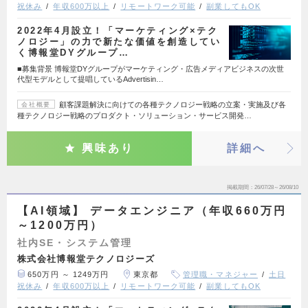
祝休み
年収600万以上
リモートワーク可能
副業してもOK
2022年4月設立！「マーケティング×テク
ノロジー」の力で新たな価値を創造してい
く博報堂DYグループ…
■募集背景 博報堂DYグループがマーケティング・広告メディアビジネスの次世
代型モデルとして提唱しているAdvertisin…
顧客課題解決に向けての各種テクノロジー戦略の立案・実施及び各
会社概要
種テクノロジー戦略のプロダクト・ソリューション・サービス開発…
興味あり
詳細へ
掲載期間
26/07/28～26/08/10
【AI領域】 データエンジニア（年収660万円
～1200万円）
社内SE・システム管理
株式会社博報堂テクノロジーズ
650万円 ～ 1249万円
東京都
管理職・マネジャー
土日
祝休み
年収600万以上
リモートワーク可能
副業してもOK