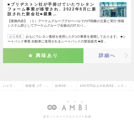
■ブリヂストン社が手掛けていたウレタン
フォーム事業が移管され、2022年8月に新
設された新会社■裁量…
【業務内容】 （１）アーケムグループグローバルでのIT戦略の立案と実行 情報
システム部としてアーケムグループ全拠点のITガバ…
おもにウレタン素材を使用した3つの事業を展開しております。 ■シ
会社概要
ートパッド事業 自動車に使用されるシートパッドの製造販売 ■産…
興味あり
詳細へ
ハイクラ
技術系（IT・W
社内SE・シ
450万円以上の社内SE・システ
ス求人TO
eb・通信系）
ステム管理
ム管理の転職・求人情報一覧
P
若手ハイキャリアのスカウト転職