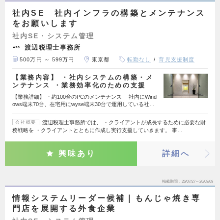
社内SE 社内インフラの構築とメンテナンス
をお願いします
社内SE・システム管理
渡辺税理士事務所
500万円 ～ 599万円
東京都
転勤なし
育児支援制度
【業務内容】 ・社内システムの構築・メ
ンテナンス ・業務効率化のための支援
【業務詳細】 ・約100台のPCのメンテナンス 社内にWind
ows端末70台、在宅用にwyse端末30台で運用している社…
渡辺税理士事務所では、 ・クライアントが成長するために必要な財
会社概要
務戦略を ・クライアントとともに作成し実行支援していきます。 事…
興味あり
詳細へ
掲載期間
26/07/27～26/08/09
情報システムリーダー候補｜もんじゃ焼き専
門店を展開する外食企業