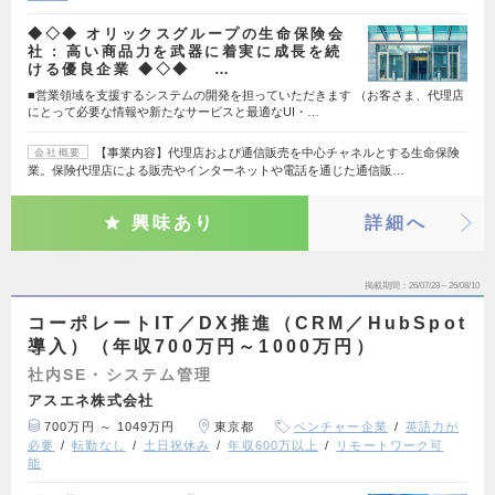
◆◇◆ オリックスグループの生命保険会
社 : 高い商品力を武器に着実に成長を続
ける優良企業 ◆◇◆ …
■営業領域を支援するシステムの開発を担っていただきます （お客さま、代理店
にとって必要な情報や新たなサービスと最適なUI・…
【事業内容】代理店および通信販売を中心チャネルとする生命保険
会社概要
業。保険代理店による販売やインターネットや電話を通じた通信販…
興味あり
詳細へ
掲載期間
26/07/28～26/08/10
コーポレートIT／DX推進（CRM／HubSpot
導入）（年収700万円～1000万円）
社内SE・システム管理
アスエネ株式会社
700万円 ～ 1049万円
東京都
ベンチャー企業
英語力が
必要
転勤なし
土日祝休み
年収600万以上
リモートワーク可
能