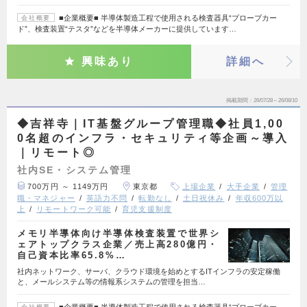
■企業概要■ 半導体製造工程で使用される検査器具“プローブカー
会社概要
ド”、検査装置“テスタ”などを半導体メーカーに提供しています…
興味あり
詳細へ
掲載期間
26/07/28～26/08/10
◆吉祥寺｜IT基盤グループ管理職◆社員1,00
0名超のインフラ・セキュリティ等企画～導入
｜リモート◎
社内SE・システム管理
700万円 ～ 1149万円
東京都
上場企業
大手企業
管理
職・マネジャー
英語力不問
転勤なし
土日祝休み
年収600万以
上
リモートワーク可能
育児支援制度
メモリ半導体向け半導体検査装置で世界シ
ェアトップクラス企業／売上高280億円・
自己資本比率65.8%…
社内ネットワーク、サーバ、クラウド環境を始めとするITインフラの安定稼働
と、メールシステム等の情報系システムの管理を担当…
■企業概要■ 半導体製造工程で使用される検査器具“プローブカー
会社概要