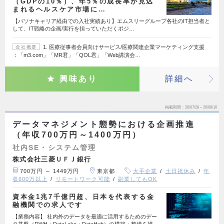
（GDPの10％）、年5％の成長率が見込
まれるヘルスケア市場に…
【パソナキャリア経由での入社実績あり】エムスリーグループ各社のIT担当者と
して、IT戦略の企画/実行を担っていただくポジ…
1. 医療従事者会員向けサービス/医療関連企業マーケティング支援
会社概要
：「m3.com」「MR君」「QOL君」「Web講演会…
興味あり
詳細へ
掲載期間
26/07/28～26/08/10
データマネジメント態勢における企画推進
（年収700万円～1400万円）
社内SE・システム管理
株式会社三菱ＵＦＪ銀行
700万円 ～ 1449万円
東京都
大手企業
土日祝休み
年
収600万以上
リモートワーク可能
副業してもOK
資本金1兆7千億円超、日本を代表する金
融機関での求人です
【業務内容】 社内外のデータを最適に活用するためのデー