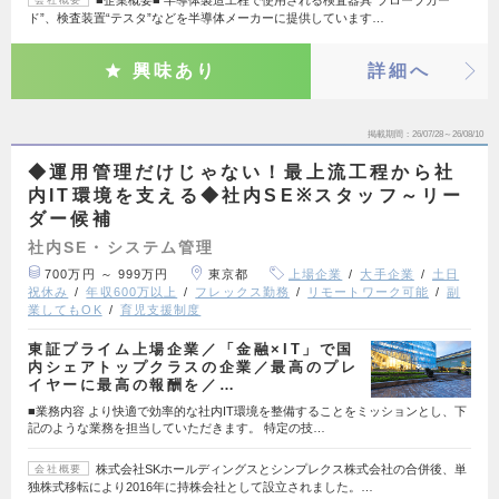
ド”、検査装置“テスタ”などを半導体メーカーに提供しています…
興味あり
詳細へ
掲載期間
26/07/28～26/08/10
◆運用管理だけじゃない！最上流工程から社
内IT環境を支える◆社内SE※スタッフ～リー
ダー候補
社内SE・システム管理
700万円 ～ 999万円
東京都
上場企業
大手企業
土日
祝休み
年収600万以上
フレックス勤務
リモートワーク可能
副
業してもOK
育児支援制度
東証プライム上場企業／「金融×IT」で国
内シェアトップクラスの企業／最高のプレ
イヤーに最高の報酬を／…
■業務内容 より快適で効率的な社内IT環境を整備することをミッションとし、下
記のような業務を担当していただきます。 特定の技…
株式会社SKホールディングスとシンプレクス株式会社の合併後、単
会社概要
独株式移転により2016年に持株会社として設立されました。…