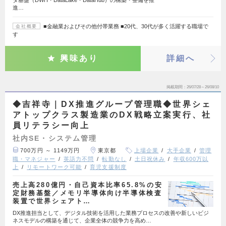
タ基盤（DWH・DataLake・DataHub）の構築・整備を推
進…
■金融業およびその他付帯業務 ■20代、30代が多く活躍する職場で
会社概要
す
興味あり
詳細へ
掲載期間
26/07/28～26/08/10
◆吉祥寺｜DX推進グループ管理職◆世界シェ
アトップクラス製造業のDX戦略立案実行、社
員リテラシー向上
社内SE・システム管理
700万円 ～ 1149万円
東京都
上場企業
大手企業
管理
職・マネジャー
英語力不問
転勤なし
土日祝休み
年収600万以
上
リモートワーク可能
育児支援制度
売上高280億円・自己資本比率65.8%の安
定財務基盤／メモリ半導体向け半導体検査
装置で世界シェアト…
DX推進担当として、デジタル技術を活用した業務プロセスの改善や新しいビジ
ネスモデルの構築を通じて、企業全体の競争力を高め…