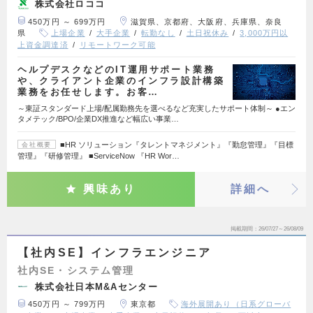
株式会社ロココ
450万円 ～ 699万円
滋賀県、京都府、大阪府、兵庫県、奈良
県
上場企業
大手企業
転勤なし
土日祝休み
3,000万円以
上資金調達済
リモートワーク可能
ヘルプデスクなどのIT運用サポート業務
や、クライアント企業のインフラ設計構築
業務をお任せします。お客…
～東証スタンダード上場/配属勤務先を選べるなど充実したサポート体制～ ●エン
タメテック/BPO/企業DX推進など幅広い事業…
■HR ソリューション『タレントマネジメント』『勤怠管理』『目標
会社概要
管理』『研修管理』 ■ServiceNow 『HR Wor…
興味あり
詳細へ
掲載期間
26/07/27～26/08/09
【社内SE】インフラエンジニア
社内SE・システム管理
株式会社日本M&Aセンター
450万円 ～ 799万円
東京都
海外展開あり（日系グローバ