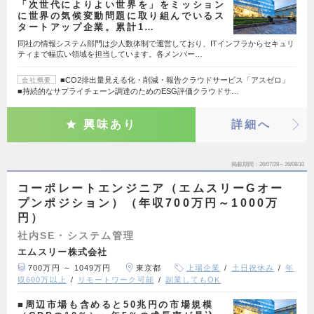
「次世代によりよい世界を」をミッション
に世界の気候変動問題に取り組んでいるス
タートアップ企業。累計1…
同社の情報システム部門は少人数体制で運営しており、ITインフラからセキュリ
ティまで幅広い領域を担当しています。各メンバー…
■CO2排出量見える化・削減・報告クラウドサービス「アスゼロ」
会社概要
■持続的なサプライチェーン調達のためのESG評価クラウドサ…
興味あり
詳細へ
掲載期間
26/07/28～26/08/10
コーポレートエンジニア（エムスリーGオー
プンポジション）（年収700万円～1000万
円）
社内SE・システム管理
エムスリー株式会社
700万円 ～ 1049万円
東京都
上場企業
土日祝休み
年
収600万以上
リモートワーク可能
副業してもOK
■周辺市場も含めると50兆円の市場規模