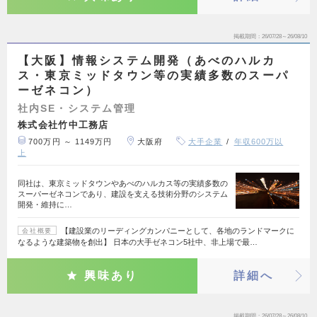
掲載期間
26/07/28～26/08/10
【大阪】情報システム開発（あべのハルカ
ス・東京ミッドタウン等の実績多数のスーパ
ーゼネコン）
社内SE・システム管理
株式会社竹中工務店
700万円 ～ 1149万円
大阪府
大手企業
年収600万以
上
同社は、東京ミッドタウンやあべのハルカス等の実績多数の
スーパーゼネコンであり、建設を支える技術分野のシステム
開発・維持に…
【建設業のリーディングカンパニーとして、各地のランドマークに
会社概要
なるような建築物を創出】 日本の大手ゼネコン5社中、非上場で最…
興味あり
詳細へ
掲載期間
26/07/28～26/08/10