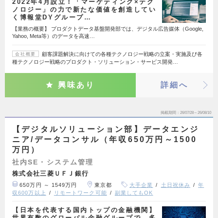
2022年4月設立！「マーケティング×テク
ノロジー」の力で新たな価値を創造してい
く博報堂DYグループ…
【業務の概要】 プロダクトデータ基盤開発部では、デジタル広告媒体（Google,
Yahoo, Meta等）のデータを高速…
顧客課題解決に向けての各種テクノロジー戦略の立案・実施及び各
会社概要
種テクノロジー戦略のプロダクト・ソリューション・サービス開発…
興味あり
詳細へ
掲載期間
26/07/28～26/08/10
【デジタルソリューション部】データエンジ
ニア/データコンサル（年収650万円～1500
万円）
社内SE・システム管理
株式会社三菱ＵＦＪ銀行
650万円 ～ 1549万円
東京都
大手企業
土日祝休み
年
収600万以上
リモートワーク可能
副業してもOK
【日本を代表する国内トップの金融機関】
世界有数のグローバル金融グループで、多