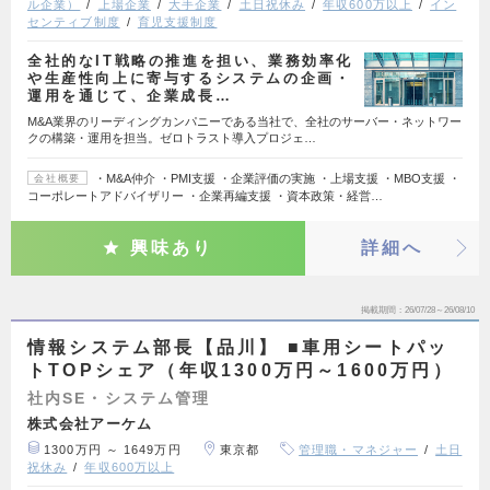
ル企業）
上場企業
大手企業
土日祝休み
年収600万以上
イン
センティブ制度
育児支援制度
全社的なIT戦略の推進を担い、業務効率化
や生産性向上に寄与するシステムの企画・
運用を通じて、企業成長…
M&A業界のリーディングカンパニーである当社で、全社のサーバー・ネットワー
クの構築・運用を担当。ゼロトラスト導入プロジェ…
・M&A仲介 ・PMI支援 ・企業評価の実施 ・上場支援 ・MBO支援 ・
会社概要
コーポレートアドバイザリー ・企業再編支援 ・資本政策・経営…
興味あり
詳細へ
掲載期間
26/07/28～26/08/10
情報システム部長【品川】 ■車用シートパッ
トTOPシェア（年収1300万円～1600万円）
社内SE・システム管理
株式会社アーケム
1300万円 ～ 1649万円
東京都
管理職・マネジャー
土日
祝休み
年収600万以上