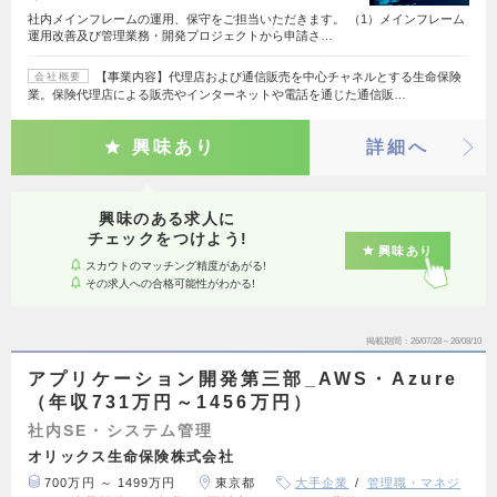
社内メインフレームの運用、保守をご担当いただきます。 （1）メインフレーム
運用改善及び管理業務・開発プロジェクトから申請さ…
【事業内容】代理店および通信販売を中心チャネルとする生命保険
会社概要
業。保険代理店による販売やインターネットや電話を通じた通信販…
興味あり
詳細へ
興味のある求人に
チェックをつけよう!
興味あり
スカウトのマッチング精度があがる!
その求人への合格可能性がわかる!
掲載期間
26/07/28～26/08/10
アプリケーション開発第三部_AWS・Azure
（年収731万円～1456万円）
社内SE・システム管理
オリックス生命保険株式会社
700万円 ～ 1499万円
東京都
大手企業
管理職・マネジ