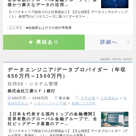
様かつ膨大なデータの活用…
【パソナキャリア経由での入社実績あり】【主な役割】データコンサルティング
（１） 各部門のビジネスニーズに基づくデータマー…
■金融業およびその他付帯業務
会社概要
興味あり
詳細へ
掲載期間
26/07/28～26/08/10
データエンジニア/データプロバイダー（年収
650万円～1500万円）
社内SE・システム管理
株式会社三菱ＵＦＪ銀行
650万円 ～ 1549万円
東京都
大手企業
土日祝休み
年
収600万以上
リモートワーク可能
副業してもOK
【日本を代表する国内トップの金融機関】
世界有数のグローバル金融グループで、全
社ビッグデータ基盤のアー…
【パソナキャリア経由での入社実績あり】【主な役割】データプロバイダー（デ
ータ提供・最適化） （１） 全社対象のデータ基盤上…