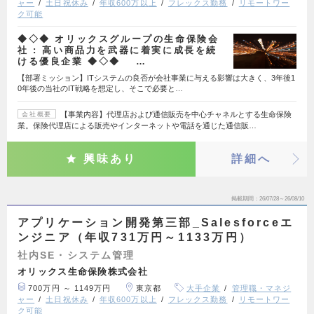
ャー
土日祝休み
年収600万以上
フレックス勤務
リモートワー
ク可能
◆◇◆ オリックスグループの生命保険会
社 : 高い商品力を武器に着実に成長を続
ける優良企業 ◆◇◆ …
【部署ミッション】ITシステムの良否が会社事業に与える影響は大きく、3年後1
0年後の当社のIT戦略を想定し、そこで必要と…
【事業内容】代理店および通信販売を中心チャネルとする生命保険
会社概要
業。保険代理店による販売やインターネットや電話を通じた通信販…
興味あり
詳細へ
掲載期間
26/07/28～26/08/10
アプリケーション開発第三部_Salesforceエ
ンジニア（年収731万円～1133万円）
社内SE・システム管理
オリックス生命保険株式会社
700万円 ～ 1149万円
東京都
大手企業
管理職・マネジ
ャー
土日祝休み
年収600万以上
フレックス勤務
リモートワー
ク可能