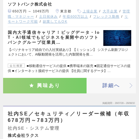
ソフトバンク株式会社
650万円 ～ 1049万円
東京都
上場企業
大手企業
管理
職・マネジャー
土日祝休み
年収600万以上
フレックス勤務
リ
モートワーク可能
副業してもOK
国内大手通信キャリア！ビッグデータ・Io
T・AI領域でもビジネスを展開中のソフト
バンクグループ従業員…
【パソナキャリア経由での入社実績あり】【ミッション】 システム刷新プロジ
ェクトにおいて、AI駆動開発を活用した内製開発を推…
■移動通信サービスの提供 ■携帯端末の販売 ■固定通信サービスの提
会社概要
供 ■インターネット接続サービスの提供 【社員に関するデータ】…
興味あり
詳細へ
掲載期間
26/07/28～26/08/10
社内SE／セキュリティ／リーダー候補（年収
678万円～783万円）
社内SE・システム管理
株式会社ラクス