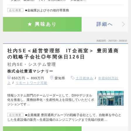
■金融業およびその他付帯業務
会社概要
興味あり
詳細へ
掲載期間
26/07/28～26/08/10
社内SE＜経営管理部 IT企画室＞ 豊田通商
の戦略子会社◎年間休日126日
社内SE・システム管理
株式会社豊通マシナリー
650万円 ～ 899万円
愛知県
土日祝休み
年収600万以
上
リモートワーク可能
情報システム部門のチームリーダーとして、DXやデジタル
化を推進し、業務効率化・生産性向上を目指していただくポ
ジションです…
■企業概要 豊田通商グループの戦略子会社として、自動車を中心と
会社概要
した生産設備の販売～生産設備のエンジニアリングまで先端の技術…