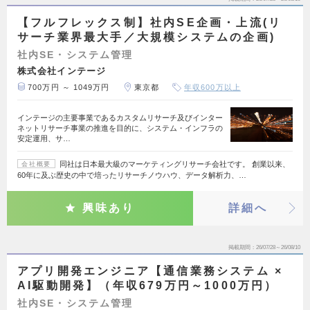
【フルフレックス制】社内SE企画・上流(リ
サーチ業界最大手／大規模システムの企画)
社内SE・システム管理
株式会社インテージ
700万円 ～ 1049万円
東京都
年収600万以上
インテージの主要事業であるカスタムリサーチ及びインター
ネットリサーチ事業の推進を目的に、システム・インフラの
安定運用、サ…
同社は日本最大級のマーケティングリサーチ会社です。 創業以来、
会社概要
60年に及ぶ歴史の中で培ったリサーチノウハウ、データ解析力、…
興味あり
詳細へ
掲載期間
26/07/28～26/08/10
アプリ開発エンジニア【通信業務システム ×
AI駆動開発】（年収679万円～1000万円）
社内SE・システム管理