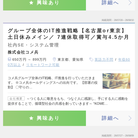
興味あり
詳細へ
掲載期間
26/07/28～26/08/10
グループ全体のIT推進戦略【名古屋or東京】
土日休みメイン／ 7連休取得可／賞与4.5か月
社内SE・システム管理
株式会社コメ兵
650万円 ～ 899万円
東京都、愛知県
英語力不問
年収60
0万以上
リモートワーク可能
コメ兵グループ全体のIT戦略、IT推進を行っていただきま
す。 ※コメ兵ホールディングスへの出向です。 【部署の役
割】 〇守りの…
～つくる人に敬意をもち、つなぐ人に感謝し、手にする人に感動を
会社概要
提供することで、循環型社会の共感を創っていきます～ “KOME…
興味あり
詳細へ
掲載期間
26/07/27～26/08/09