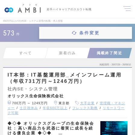
若手ハイキャリアのスカウト転職
450万円以上の社内SE・システム管理の転職・求人情報
573
条件変更
件
すべて
新着のみ
掲載終了間近
掲載期間
26/07/28～26/08/10
IT本部：IT基盤運用部_メインフレーム運用
（年収731万円～1246万円）
社内SE・システム管理
オリックス生命保険株式会社
700万円 ～ 1249万円
東京都
大手企業
管理職・マネジ
ャー
土日祝休み
年収600万以上
フレックス勤務
リモートワー
ク可能
◆◇◆ オリックスグループの生命保険会
社 : 高い商品力を武器に着実に成長を続
ける優良企業 ◆◇◆ …