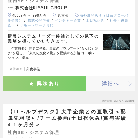
社内SE・システム管理
株式会社KISSUI GROUP
450万円 ～ 999万円
東京都
海外展開あり（日系グローバ
ル企業）
株式公開準備
ベンチャー企業
土日祝休み
社長・役員
直下
リモートワーク可能
情報システムリーダー候補としての以下の
業務を担っていただきます。
【企業概要】 世界に誇る、東京のソウルフード“もんじゃ焼
き”を通し、「東京の文化体験」を提供する加納 コーポレー
ション。 業界…
外食事業
会社概要
興味あり
詳細へ
掲載期間
26/07/27～26/08/09
【ITヘルプデスク】大手企業との直取引＜配
属先相談可/チーム参画/土日祝休み/賞与実績
4.1ヶ月分＞
社内SE・システム管理