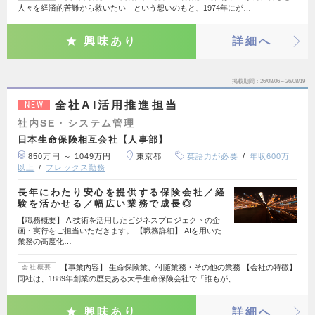
人々を経済的苦難から救いたい」という想いのもと、1974年にが…
興味あり
詳細へ
掲載期間
26/08/06～26/08/19
全社AI活用推進担当
NEW
社内SE・システム管理
日本生命保険相互会社【人事部】
850万円 ～ 1049万円
東京都
英語力が必要
年収600万
以上
フレックス勤務
長年にわたり安心を提供する保険会社／経
験を活かせる／幅広い業務で成長◎
【職務概要】 AI技術を活用したビジネスプロジェクトの企
画・実行をご担当いただきます。 【職務詳細】 AIを用いた
業務の高度化…
【事業内容】 生命保険業、付随業務・その他の業務 【会社の特徴】
会社概要
同社は、1889年創業の歴史ある大手生命保険会社で「誰もが、…
興味あり
詳細へ