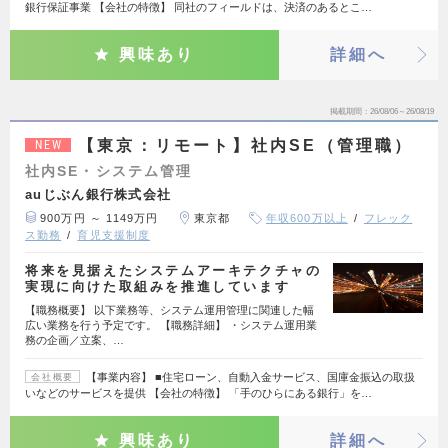
銀行保証事業 【会社の特徴】 同社のフィールドは、決済のあるとこ…
興味あり
詳細へ
掲載期間
26/08/06～26/08/19
【東京：リモート】社内SE（管理職）
NEW
社内SE・システム管理
auじぶん銀行株式会社
900万円 ～ 1149万円
東京都
年収600万以上
フレック
ス勤務
育児支援制度
将来を見据えたシステムアーキテクチャの
実現に向けた取組みを推進しています
【職務概要】 以下業務等、システム運用管理に関連した幅
広い業務を行う予定です。 【職務詳細】 ・システム運用業
務の企画／立案、…
【事業内容】 ■住宅ローン、自動入金サービス、国庫金振込の取扱
会社概要
いなどのサービスを提供 【会社の特徴】 「手のひらにある銀行」を…
興味あり
詳細へ