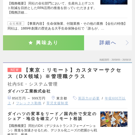
【職務概要】 同社の全社部門において、生産向上とITコス
ト削減を目的としたRPA活用の推進を担っていただきます。
【職務詳細…
【事業内容】 生命保険業、付随業務・その他の業務 【会社の特徴】
会社概要
同社は、1889年創業の歴史ある大手生命保険会社で「誰もが、…
興味あり
詳細へ
掲載期間
26/08/06～26/08/19
【東京：リモート】カスタマーサクセ
NEW
ス（DX領域）※管理職クラス
社内SE・システム管理
ダイハツ工業株式会社
850万円 ～ 999万円
東京都
英語力が必要
年収600万以
上
フレックス勤務
育児支援制度
ダイハツの変革をリード／国内外で安定の
シェア・地位を確立／リモート相談
【職務概要】 同社のDX（デジタルトランスフォーメーショ
ン）推進を加速させるため、デジタル化ニーズの把握から戦
略策定、最適…