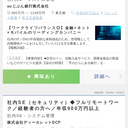
auじぶん銀行株式会社
900万円 ～ 1149万円
東京都
年収600万以上
フレック
ス勤務
育児支援制度
【ワークライフバランス◎】金融×ネット
×モバイルのリーディングカンパニー
社内のIT／DXの中長期的な体制強化のため、管理職として
内製開発チームをけん引していただける方を募集します。
【職務詳細】…
【事業内容】 ■住宅ローン、自動入金サービス、国庫金振込の取扱
会社概要
いなどのサービスを提供 【会社の特徴】 「手のひらにある銀行」を…
興味あり
詳細へ
掲載期間
26/08/06～26/08/19
社内SE（セキュリティ）◆フルリモートワー
ク／経験者の方へ／年収900万円以上
社内SE・システム管理
株式会社ディーカレットDCP