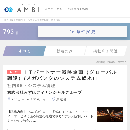
若手ハイキャリアのスカウト転職
800万円以上の社内SE・システム管理の転職・求人情報
793
条件変更
件
すべて
新着のみ
掲載終了間近
掲載期間
26/08/06～26/08/19
ＩＴパートナー戦略企画（グローバル
NEW
調達）/メガバンクのシステム総本山
社内SE・システム管理
株式会社みずほフィナンシャルグループ
900万円 ～ 1649万円
東京都
【職務内容】 〈みずほ〉のＩＴ戦略における、ヒト・モ
ノ・サービスに係る調達の最適化やガバナンス統制、パート
ナーシップ強化に…