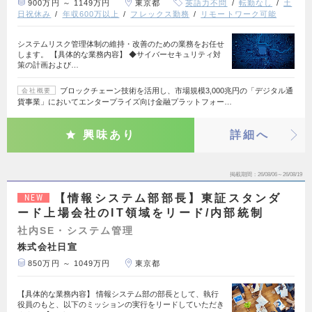
900万円 ～ 1149万円
東京都
英語力不問
転勤なし
土
日祝休み
年収600万以上
フレックス勤務
リモートワーク可能
システムリスク管理体制の維持・改善のための業務をお任せ
します。 【具体的な業務内容】 ◆サイバーセキュリティ対
策の計画および…
ブロックチェーン技術を活用し、市場規模3,000兆円の「デジタル通
会社概要
貨事業」においてエンタープライズ向け金融プラットフォー…
興味あり
詳細へ
掲載期間
26/08/06～26/08/19
【情報システム部部長】東証スタンダ
NEW
ード上場会社のIT領域をリード/内部統制
社内SE・システム管理
株式会社日宣
850万円 ～ 1049万円
東京都
【具体的な業務内容】 情報システム部の部長として、執行
役員のもと、以下のミッションの実行をリードしていただき