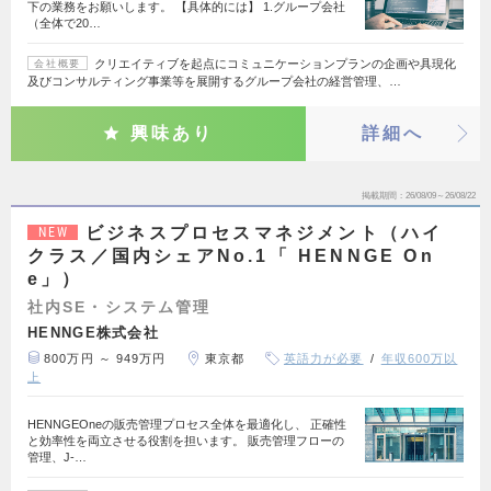
下の業務をお願いします。 【具体的には】 1.グループ会社
（全体で20…
クリエイティブを起点にコミュニケーションプランの企画や具現化
会社概要
及びコンサルティング事業等を展開するグループ会社の経営管理、…
興味あり
詳細へ
掲載期間
26/08/09～26/08/22
ビジネスプロセスマネジメント（ハイ
NEW
クラス／国内シェアNo.1「 HENNGE On
e」）
社内SE・システム管理
HENNGE株式会社
800万円 ～ 949万円
東京都
英語力が必要
年収600万以
上
HENNGEOneの販売管理プロセス全体を最適化し、 正確性
と効率性を両立させる役割を担います。 販売管理フローの
管理、J-…