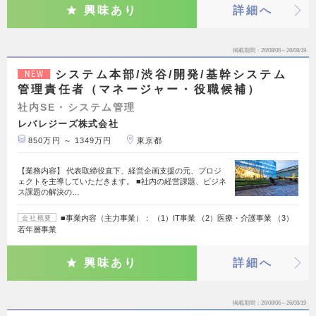
興味あり
詳細へ
掲載期間
26/08/06～26/08/19
システム本部/渋谷/開発/基幹システム
NEW
管理責任者（マネージャー・役職候補）
社内SE・システム管理
レバレジーズ株式会社
850万円 ～ 1349万円
東京都
【業務内容】 代表取締役直下、経営企画支援の元、プロジ
ェクトを主導していただきます。 ■社内の経営課題、ビジネ
ス課題の解決の…
■事業内容（主力事業）： （1）IT事業 （2）医療・介護事業 （3）
会社概要
若年層事業
興味あり
詳細へ
掲載期間
26/08/06～26/08/19