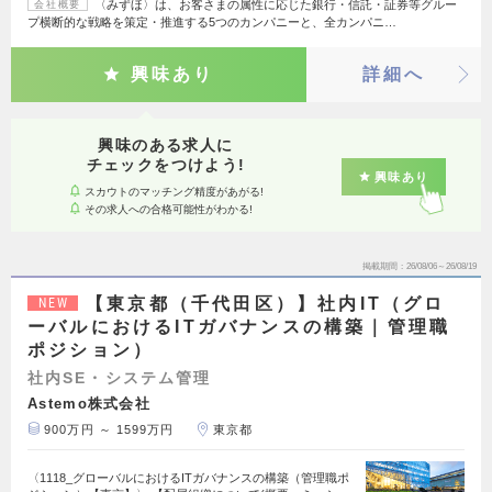
〈みずほ〉は、お客さまの属性に応じた銀行・信託・証券等グルー
会社概要
プ横断的な戦略を策定・推進する5つのカンパニーと、全カンパニ…
興味あり
詳細へ
興味のある求人に
チェックをつけよう!
興味あり
スカウトのマッチング精度があがる!
その求人への合格可能性がわかる!
掲載期間
26/08/06～26/08/19
【東京都（千代田区）】社内IT（グロ
NEW
ーバルにおけるITガバナンスの構築｜管理職
ポジション）
社内SE・システム管理
Astemo株式会社
900万円 ～ 1599万円
東京都
〈1118_グローバルにおけるITガバナンスの構築（管理職ポ