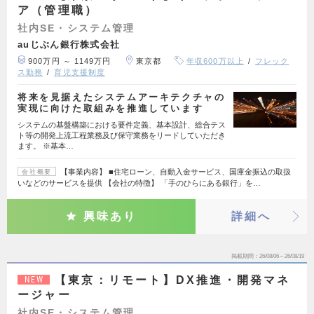
ア（管理職）
社内SE・システム管理
auじぶん銀行株式会社
900万円 ～ 1149万円
東京都
年収600万以上
フレック
ス勤務
育児支援制度
将来を見据えたシステムアーキテクチャの
実現に向けた取組みを推進しています
システムの基盤構築における要件定義、基本設計、総合テス
ト等の開発上流工程業務及び保守業務をリードしていただき
ます。 ※基本…
【事業内容】 ■住宅ローン、自動入金サービス、国庫金振込の取扱
会社概要
いなどのサービスを提供 【会社の特徴】 「手のひらにある銀行」を…
興味あり
詳細へ
掲載期間
26/08/06～26/08/19
【東京：リモート】DX推進・開発マネ
NEW
ージャー
社内SE・システム管理