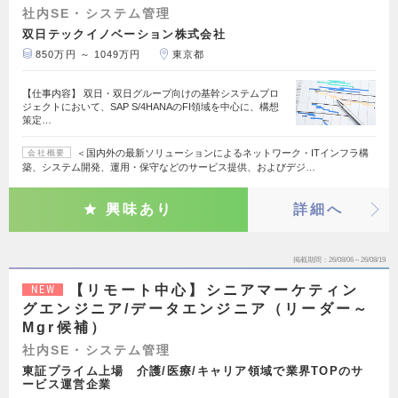
社内SE・システム管理
双日テックイノベーション株式会社
850万円 ～ 1049万円
東京都
【仕事内容】 双日・双日グループ向けの基幹システムプロ
ジェクトにおいて、SAP S/4HANAのFI領域を中心に、構想
策定…
＜国内外の最新ソリューションによるネットワーク・ITインフラ構
会社概要
築、システム開発、運用・保守などのサービス提供、およびデジ…
興味あり
詳細へ
掲載期間
26/08/06～26/08/19
【リモート中心】シニアマーケティン
NEW
グエンジニア/データエンジニア（リーダー～
Mgr候補）
社内SE・システム管理
東証プライム上場 介護/医療/キャリア領域で業界TOPのサ
ービス運営企業