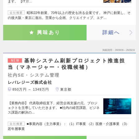
ます。 【ITガ…
昭和22年創業、70年以上の歴史を誇る企業です。 神戸に創業し、そ
会社概要
の後大阪・東京に進出。営業から企画、クリエイティブ、エデ…
興味あり
詳細へ
掲載期間
26/08/06～26/08/19
基幹システム刷新プロジェクト推進担
NEW
当（マネージャー・役職候補）
社内SE・システム管理
レバレジーズ株式会社
850万円 ～ 1349万円
東京都
【業務内容】 代表取締役直下、経営企画支援の元、プロジ
ェクトを主導していただきます。 ■社内の経営課題、ビジネ
ス課題の解決の…
■事業内容（主力事業）： （1）IT事業 （2）医療・介護事業 （3）
会社概要
若年層事業