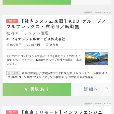
掲載期間
26/08/06～26/08/19
【社内システム企画】KDDIグループ／
NEW
フルフレックス・在宅可／転勤無
社内SE・システム管理
auフィナンシャルサービス株式会社
900万円 ～ 1249万円
東京都
同社のコアコンピタンスである”信用を通じて人々の生活に
資する”をモットーに、 KDDIやグループ会社と連携し、非常
にダイ…
資金移動業および前払式支払手段発行業 クレジットカード事業 決済
会社概要
代行事業 ローン事業 アクワイアリング事業 銀行代理業 生命保険媒介…
興味あり
詳細へ
掲載期間
26/08/06～26/08/19
【東京：リモート】インフラエンジニ
NEW