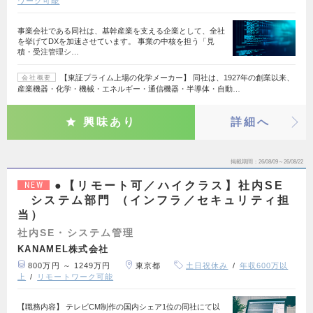
ワーク可能
事業会社である同社は、基幹産業を支える企業として、全社
を挙げてDXを加速させています。 事業の中核を担う「見
積・受注管理シ…
【東証プライム上場の化学メーカー】 同社は、1927年の創業以来、
会社概要
産業機器・化学・機械・エネルギー・通信機器・半導体・自動…
興味あり
詳細へ
掲載期間
26/08/09～26/08/22
●【リモート可／ハイクラス】社内SE
NEW
システム部門 （インフラ／セキュリティ担
当）
社内SE・システム管理
KANAMEL株式会社
800万円 ～ 1249万円
東京都
土日祝休み
年収600万以
上
リモートワーク可能
【職務内容】 テレビCM制作の国内シェア1位の同社にて以