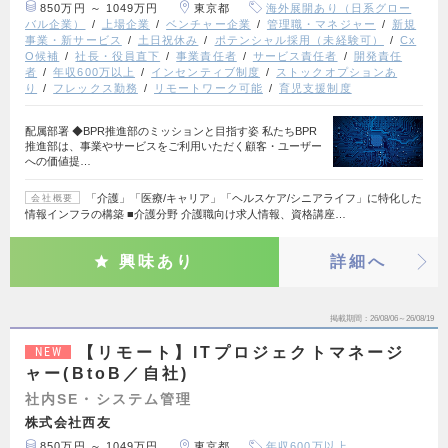
850万円 ～ 1049万円
東京都
海外展開あり（日系グロー
バル企業）
上場企業
ベンチャー企業
管理職・マネジャー
新規
事業・新サービス
土日祝休み
ポテンシャル採用（未経験可）
Cx
O候補
社長・役員直下
事業責任者
サービス責任者
開発責任
者
年収600万以上
インセンティブ制度
ストックオプションあ
り
フレックス勤務
リモートワーク可能
育児支援制度
配属部署 ◆BPR推進部のミッションと目指す姿 私たちBPR
推進部は、事業やサービスをご利用いただく顧客・ユーザー
への価値提…
「介護」「医療/キャリア」「ヘルスケア/シニアライフ」に特化した
会社概要
情報インフラの構築 ■介護分野 介護職向け求人情報、資格講座…
興味あり
詳細へ
掲載期間
26/08/06～26/08/19
【リモート】ITプロジェクトマネージ
NEW
ャー(BtoB／自社)
社内SE・システム管理
株式会社西友
850万円 ～ 1049万円
東京都
年収600万以上