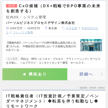
CxO候補（DX×戦略でBPO事業の未来
NEW
を創造する）
社内SE・システム管理
パーソルビジネスプロセスデザイン株式会社
1000万円 ～ 1549万円
東京都
大手企業
年収600万以
上
フレックス勤務
【職務内容】 パーソルグループのBPO事業は成長の柱と位
置づけられ、 中期経営計画2026において大規模な投資が行
われていま…
同社は、BPO（ビジネス・プロセス・アウトソーシング）サービス
会社概要
を主体に、 ヘルプデスク・コンタクトセンター運営、セールスマ…
興味あり
詳細へ
掲載期間
26/08/09～26/08/22
IT戦略責任者〈IT投資計画／予算策定／ベン
ダーマネジメント〉◆転居を伴う転勤なし◆
リモートワーク