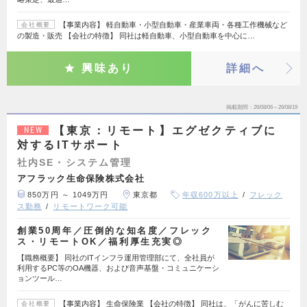
【事業内容】 軽自動車・小型自動車・産業車両・各種工作機械など
会社概要
の製造・販売 【会社の特徴】 同社は軽自動車、小型自動車を中心に…
興味あり
詳細へ
掲載期間
26/08/06～26/08/19
【東京：リモート】エグゼクティブに
NEW
対するITサポート
社内SE・システム管理
アフラック生命保険株式会社
850万円 ～ 1049万円
東京都
年収600万以上
フレック
ス勤務
リモートワーク可能
創業50周年／圧倒的な知名度／フレック
ス・リモートOK／福利厚生充実◎
【職務概要】 同社のITインフラ運用管理部にて、全社員が
利用するPC等のOA機器、および音声基盤・コミュニケーシ
ョンツール…
【事業内容】 生命保険業 【会社の特徴】 同社は、「がんに苦しむ
会社概要