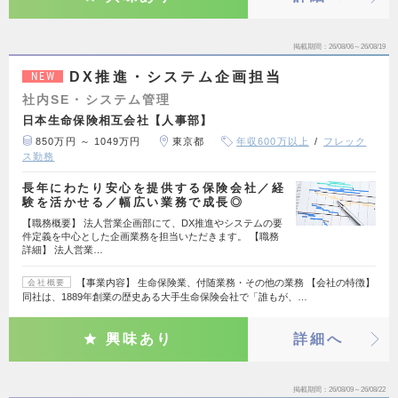
掲載期間
26/08/06～26/08/19
DX推進・システム企画担当
NEW
社内SE・システム管理
日本生命保険相互会社【人事部】
850万円 ～ 1049万円
東京都
年収600万以上
フレック
ス勤務
長年にわたり安心を提供する保険会社／経
験を活かせる／幅広い業務で成長◎
【職務概要】 法人営業企画部にて、DX推進やシステムの要
件定義を中心とした企画業務を担当いただきます。 【職務
詳細】 法人営業…
【事業内容】 生命保険業、付随業務・その他の業務 【会社の特徴】
会社概要
同社は、1889年創業の歴史ある大手生命保険会社で「誰もが、…
興味あり
詳細へ
掲載期間
26/08/09～26/08/22