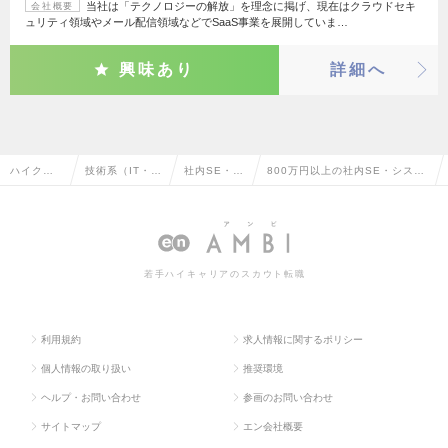
当社は「テクノロジーの解放」を理念に掲げ、現在はクラウドセキ
会社概要
ュリティ領域やメール配信領域などでSaaS事業を展開していま…
興味あり
詳細へ
ハイクラ
技術系（IT・W
社内SE・シ
800万円以上の社内SE・システ
ス求人TO
eb・通信系）
ステム管理
ム管理の転職・求人情報一覧
P
若手ハイキャリアのスカウト転職
利用規約
求人情報に関するポリシー
個人情報の取り扱い
推奨環境
ヘルプ・お問い合わせ
参画のお問い合わせ
サイトマップ
エン会社概要