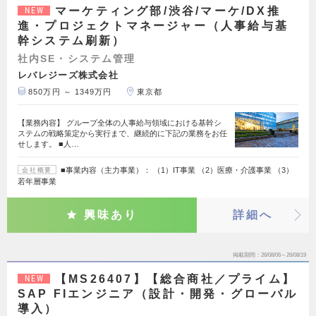
マーケティング部/渋谷/マーケ/DX推
NEW
進・プロジェクトマネージャー（人事給与基
幹システム刷新）
社内SE・システム管理
レバレジーズ株式会社
850万円 ～ 1349万円
東京都
【業務内容】 グループ全体の人事給与領域における基幹シ
ステムの戦略策定から実行まで、継続的に下記の業務をお任
せします。 ■人…
■事業内容（主力事業）： （1）IT事業 （2）医療・介護事業 （3）
会社概要
若年層事業
興味あり
詳細へ
掲載期間
26/08/06～26/08/19
【MS26407】【総合商社／プライム】
NEW
SAP FIエンジニア（設計・開発・グローバル
導入）