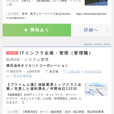
ジション）【東京】〉 【配属組織について(概要・ミッショ
ン)】…
参考：数字とキーワードで知るAstemo https://www.hitachiastem
会社概要
o.com/jp/caree…
興味あり
詳細へ
掲載期間
26/08/06～26/08/19
ITインフラ企画・管理（管理職）
NEW
社内SE・システム管理
株式会社オリエントコーポレーション
900万円 ～ 1099万円
東京都
上場企業
年収600万以
上
育児支援制度
【プライム上場】信販業界トップクラス企
業／充実した福利厚生／年間休日122日
【職務概要】 社内ITインフラ（ネットワーク、サーバー、
クラウド、セキュリティ等）の企画・管理業務をご担当いた
だきます。 【…
【事業内容】 カード・融資事業、決済・保証事業、個品割賦事業、
会社概要