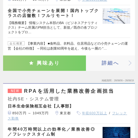
全国で小売チェーンを展開！国内トップク
ラスの店舗数！フルリモート！
【職務概要】 情報システム本部のBA（ビジネスアナリティ
クス）チーム所属のPM担当として、新規／既存の各プロジ
ェクトをプロ…
【事業内容】 ■食料品、衣料品、住居用品などの小売チェーンの運
会社概要
営 【会社の特徴】 ～同社は創業60周年を超え、今後も一層の “…
興味あり
詳細へ
掲載期間
26/08/06～26/08/19
RPAを活用した業務改善企画担当
NEW
社内SE・システム管理
日本生命保険相互会社【人事部】
850万円 ～ 1049万円
東京都
年収600万以上
フレック
ス勤務
年間40万時間以上の効率化／業務改善◎
／フレックスタイム制