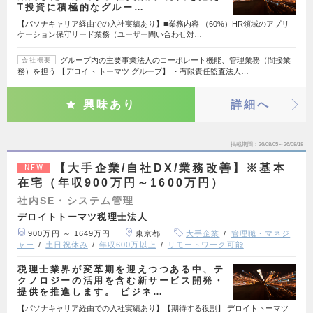
T投資に積極的なグルー…
【パソナキャリア経由での入社実績あり】■業務内容 （60%）HR領域のアプリ
ケーション保守リード業務（ユーザー問い合わせ対…
グループ内の主要事業法人のコーポレート機能、管理業務（間接業
会社概要
務）を担う 【デロイト トーマツ グループ】 ・有限責任監査法人…
興味あり
詳細へ
掲載期間
26/08/05～26/08/18
【大手企業/自社DX/業務改善】※基本
NEW
在宅（年収900万円～1600万円）
社内SE・システム管理
デロイトトーマツ税理士法人
900万円 ～ 1649万円
東京都
大手企業
管理職・マネジ
ャー
土日祝休み
年収600万以上
リモートワーク可能
税理士業界が変革期を迎えつつある中、テ
クノロジーの活用を含む新サービス開発・
提供を推進します。 ビジネ…
【パソナキャリア経由での入社実績あり】【期待する役割】 デロイトトーマツ