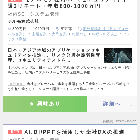
週3リモート・年収800-1000万円
社内SE・システム管理
テルモ株式会社
800万円 ～ 1049万円
東京都
海外展開あり（日系グロー
バル企業）
上場企業
大手企業
転勤なし
年収600万以上
フレ
ックス勤務
日本・アジア地域のアプリケーションセキ
ュリティを推進し、リスク分析や脆弱性管
理、セキュリティテストを…
本ポジションでは、日本およびアジア地域のアプリケーションセキュリティ運用
を担当し、社内システムやサービスの安全性向上を推…
当社はグローバルに事業を展開する大手企業グループのIT戦略を担
会社概要
う中核企業として、システム開発・ITインフラ構築・セキュリ…
興味あり
詳細へ
掲載期間
26/08/05～26/09/07
AI/BI/PPFを活用した全社DXの推進
NEW
社内SE・システム管理