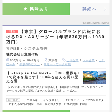
興味あり
詳細へ
掲載期間
26/08/05～26/08/18
【東京】グローバルブランド広報にお
NEW
けるDX・AXリーダー（年収830万円～1030
万円）
社内SE・システム管理
株式会社日立製作所
800万円 ～ 1049万円
東京都
上場企業
大手企業
土日
祝休み
年収600万以上
リモートワーク可能
【～Inspire the Next～ 日本・世界をI
Tで変革を起こす】100年を超える長い歴
史を通…
【パソナキャリア経由での入社実績あり】【期待する役割】 ブランドコミュニ
ケーション部門の業務プロセスを分析・設計し、生成A…
IT、エネルギー、インダストリー、モビリティ、ライフの５セクタ
会社概要
ーにわたる製品の開発・生産・販売およびサービスの提供 【連結…