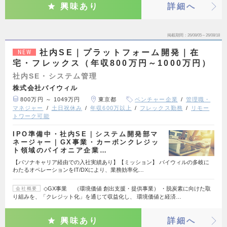
興味あり
詳細へ
掲載期間
26/08/05～26/08/18
社内SE｜プラットフォーム開発｜在
NEW
宅・フレックス（年収800万円～1000万円）
社内SE・システム管理
株式会社バイウィル
800万円 ～ 1049万円
東京都
ベンチャー企業
管理職・
マネジャー
土日祝休み
年収600万以上
フレックス勤務
リモー
トワーク可能
IPO準備中・社内SE｜システム開発部マ
ネージャー｜GX事業・カーボンクレジッ
ト領域のパイオニア企業…
【パソナキャリア経由での入社実績あり】【ミッション】 バイウィルの多岐に
わたるオペレーションをIT/DXにより、業務効率化…
◇GX事業 （環境価値 創出支援・提供事業） ・脱炭素に向けた取
会社概要
り組みを、「クレジット化」を通じて収益化し、 環境価値と経済…
興味あり
詳細へ