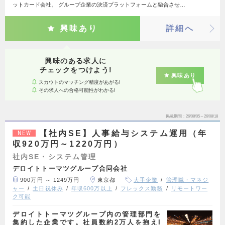
ットカード会社。 グループ企業の決済プラットフォームと融合させ…
興味あり
詳細へ
興味のある求人に
チェックをつけよう!
興味あり
スカウトのマッチング精度があがる!
その求人への合格可能性がわかる!
掲載期間
26/08/05～26/08/18
【社内SE】人事給与システム運用（年
NEW
収920万円～1220万円）
社内SE・システム管理
デロイトトーマツグループ合同会社
900万円 ～ 1249万円
東京都
大手企業
管理職・マネジ
ャー
土日祝休み
年収600万以上
フレックス勤務
リモートワー
ク可能
デロイトトーマツグループ内の管理部門を
集約した企業です。社員数約2万人を抱えI