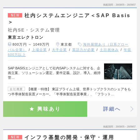
掲載期間
26/08/05～26/09/07
社内システムエンジニア＜SAP Basis
NEW
＞
社内SE・システム管理
東京エレクトロン
800万円 ～ 1049万円
東京都
海外展開あり（日系グロー
バル企業）
上場企業
大手企業
英語力が必要
土日祝休み
年収
600万以上
SAP BASISエンジニアとして社内SAPシステムに対する、企
画立案、ソリューション選定、要件定義、設計、導入、維持
管…
【概要・特徴】 東証プライム上場、世界トップクラスのシェアをも
会社概要
つ半導体製造装置メーカー。「半導体製造装置事業」、「フラット…
興味あり
詳細へ
掲載期間
26/08/05～26/09/07
インフラ基盤の開発・保守・運用
NEW