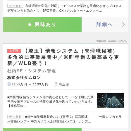
市場環境の変化に対応してビジネスや業務を最適化させるプロセス
会社概要
デザイン力を強みとし、BPO事業、CX（カスタマー・エクスペ…
興味あり
詳細へ
掲載期間
26/08/06～26/08/19
【埼玉】情報システム（管理職候補）
NEW
多角的に事業展開中／※昨年過去最高益を更
新／WLB整う！
社内SE・システム管理
株式会社タムロン
1150万円 ～ 1199万円
埼玉県
■業務内容 情報システム部の責任者として、ITを活用した効
率的な業務プロセスの構築や最適化を図っていただきます。
【業務詳細…
■総合光学機器製造および販売 1）写真関連 － 一眼レフカメラ
会社概要
用交換レンズ－ 中判カメラおよび交換レンズ 2）レンズ…