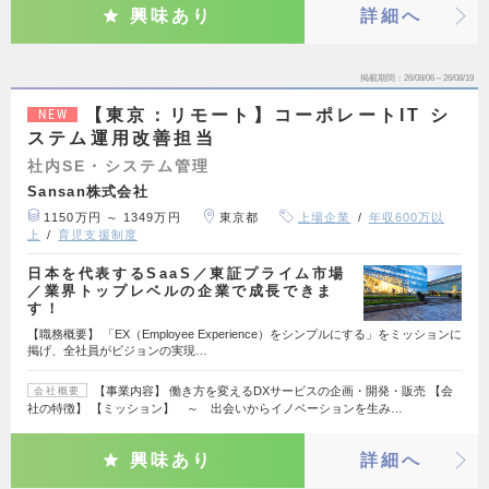
興味あり
詳細へ
掲載期間
26/08/06～26/08/19
【東京：リモート】コーポレートIT シ
NEW
ステム運用改善担当
社内SE・システム管理
Sansan株式会社
1150万円 ～ 1349万円
東京都
上場企業
年収600万以
上
育児支援制度
日本を代表するSaaS／東証プライム市場
／業界トップレベルの企業で成長できま
す！
【職務概要】 「EX（Employee Experience）をシンプルにする」をミッションに
掲げ、全社員がビジョンの実現…
【事業内容】 働き方を変えるDXサービスの企画・開発・販売 【会
会社概要
社の特徴】 【ミッション】 ～ 出会いからイノベーションを生み…
興味あり
詳細へ