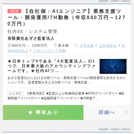
掲載期間
26/08/05～26/08/18
【自社側：AIエンジニア】業務支援ツ
NEW
ール・開発運用/7H勤務（年収840万円～127
0万円）
社内SE・システム管理
有限責任あずさ監査法人
800万円 ～ 1299万円
東京都
大手企業
土日祝休み
年
収600万以上
リモートワーク可能
★日本トップ4である「4大監査法人」の1
つで、日本最大級のアカウンティングファ
ームです。★社内AIツ…
あずさ監査法人における分析ツール・業務支援ツールの開発運用を担当するポジ
ションです。 監査業務を支える分析ツール・業務支援…
【事業内容】 ■監査および各種保証業務 ■IFRSアドバイザリー ■財
会社概要
務関連アドバイザリー ■金融関連アドバイザリー ■IT関連ア…
興味あり
詳細へ
掲載期間
26/08/05～26/08/18