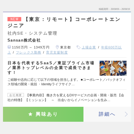
掲載期間
26/08/06～26/08/19
【東京：リモート】コーポレートエン
NEW
ジニア
社内SE・システム管理
Sansan株式会社
1150万円 ～ 1349万円
東京都
上場企業
年収600万以
上
フレックス勤務
育児支援制度
日本を代表するSaaS／東証プライム市場
／業界トップレベルの企業で成長できま
す！
ご経験や志向に応じて以下の領域を担当します。 ■コーポレート／バックオフィ
ス領域の開発・統括 ・Identityライフサイク…
【事業内容】 働き方を変えるDXサービスの企画・開発・販売 【会
会社概要
社の特徴】 【ミッション】 ～ 出会いからイノベーションを生み…
興味あり
詳細へ