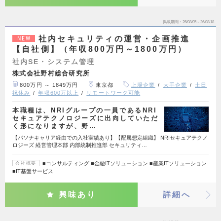
掲載期間
26/08/05～26/08/18
社内セキュリティの運営・企画推進
NEW
【自社側】（年収800万円～1800万円）
社内SE・システム管理
株式会社野村総合研究所
800万円 ～ 1849万円
東京都
上場企業
大手企業
土日
祝休み
年収600万以上
リモートワーク可能
本職種は、NRIグループの一員であるNRI
セキュアテクノロジーズに出向していただ
く形になりますが、野…
【パソナキャリア経由での入社実績あり】【配属想定組織】 NRIセキュアテクノ
ロジーズ 経営管理本部 内部統制推進部 セキュリティ…
■コンサルティング ■金融ITソリューション ■産業ITソリューション
会社概要
■IT基盤サービス
興味あり
詳細へ