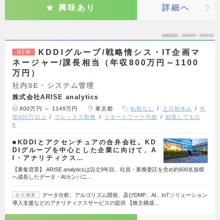
興味あり
詳細へ
掲載期間
26/08/05～26/08/18
KDDIグループ/戦略情シス・IT企画マ
NEW
ネージャー/課長相当（年収800万円～1100
万円）
社内SE・システム管理
株式会社ARISE analytics
800万円 ～ 1149万円
東京都
転勤なし
土日祝休み
年
収600万以上
フレックス勤務
リモートワーク可能
副業してもO
K
■KDDIとアクセンチュアの合弁会社。KD
DIグループを中心とした企業に向けて、A
I・アナリティクス…
【募集背景】 ARISE analyticsは設立9年目、社員・業務委託を含め約600名規模
へ成長したデータ・AIカンパニ…
データ分析、アルゴリズム開発、及びDMP、AI、IoTソリューション
会社概要
導入支援などのアナリティクスサービスの提供 【株主構成…