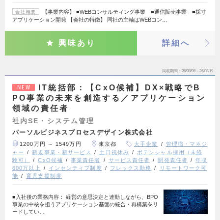
【事業内容】 ■WEBコンサルティング事業 ■通信販売事業 ■採寸
会社概要
アプリケーション開発 【会社の特徴】 同社の主軸はWEBコン…
興味あり
詳細へ
掲載期間
26/08/06～26/08/19
IT統括部：【CxO候補】DX×戦略でB
NEW
PO事業の未来を創造する／アプリケーション
領域の責任者
社内SE・システム管理
パーソルビジネスプロセスデザイン株式会社
1200万円 ～ 1549万円
東京都
大手企業
管理職・マネジ
ャー
新規事業・新サービス
土日祝休み
ポテンシャル採用（未経
験可）
CxO候補
事業責任者
サービス責任者
開発責任者
年収
600万以上
インセンティブ制度
フレックス勤務
リモートワーク可
能
育児支援制度
■入社後の業務内容： 経営の意思決定と連動しながら、BPO
事業の中核を担うアプリケーション基盤の統合・再構築をリ
ードしてい…