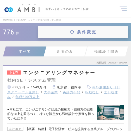
若手ハイキャリアのスカウト転職
800万円以上の社内SE・システム管理の転職・求人情報
776
条件変更
件
すべて
新着のみ
掲載終了間近
掲載期間
26/08/05～26/09/07
エンジニアリングマネジャー
NEW
社内SE・システム管理
900万円 ～ 1549万円
東京都、福岡県
海外展開あり（日
系グローバル企業）
大手企業
英語力不問
転勤なし
土日祝休
み
年収600万以上
■同社にて、エンジニアリング組織の技術力・組織力の戦略
的な向上を図るべく、様々な観点から戦略設計や推進を担っ
ていただきま…
【概要・特徴】 電子決済サービスを提供する企業グループのクレジ
会社概要