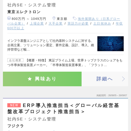
社内SE・システム管理
東京エレクトロン
800万円 ～ 1049万円
東京都
海外展開あり（日系グロー
バル企業）
上場企業
大手企業
英語力が必要
土日祝休み
年収
600万以上
インフラ基盤エンジニアとして社内基幹システムに対する、
企画立案、ソリューション選定、要件定義、設計、導入、維
持管理など幅…
【概要・特徴】 東証プライム上場、世界トップクラスのシェアをも
会社概要
つ半導体製造装置メーカー。「半導体製造装置事業」、「フラット…
興味あり
詳細へ
掲載期間
26/08/05～26/09/07
ERP導入推進担当＜グローバル経営基
NEW
盤改革プロジェクト推進担当＞
社内SE・システム管理
フジクラ