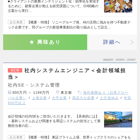
■クライアントの業務インテリジェント化・効率化を実現す
るために、顧客企業が抱える経営課題について、DX戦略の
立案から実行…
【概要・特徴】 ソニーグループ発、AIの活用に強みを持つ不動産テ
会社概要
ック企業です。同グループの新規事業創出の取り組みとして設立…
興味あり
詳細へ
掲載期間
26/08/05～26/09/07
社内システムエンジニア＜会計領域担
NEW
当＞
社内SE・システム管理
800万円 ～ 1199万円
東京都
海外展開あり（日系グロー
バル企業）
上場企業
大手企業
英語力が必要
土日祝休み
年収
600万以上
会計領域の社内SEをご担当いただきます。 【具体的には】
・基幹システムおよび関連する周辺システムの担当として業
務担当者の応…
【概要・特徴】 東証プライム上場、世界トップクラスのシェアをも
会社概要