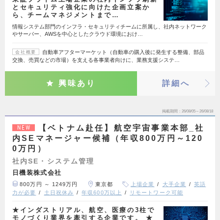
とセキュリティ強化に向けた企画立案か
ら、チームマネジメントまで…
情報システム部門のインフラ・セキュリティチームに所属し、社内ネットワーク
やサーバー、AWSを中心としたクラウド環境におけ…
自動車アフターマーケット（自動車の購入後に発生する整備、部品
会社概要
交換、売買などの市場）を支える各事業者向けに、業務支援システ…
興味あり
詳細へ
掲載期間
26/08/05～26/08/18
【ベトナム赴任】航空宇宙事業本部_社
NEW
内SEマネージャー候補（年収800万円～120
0万円）
社内SE・システム管理
日機装株式会社
800万円 ～ 1249万円
東京都
上場企業
大手企業
英語
力が必要
土日祝休み
年収600万以上
リモートワーク可能
★インダストリアル、航空、医療の3柱で
モノづくり業界を牽引する企業です。 ★