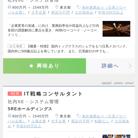
800万円 ～ 1549万円
東京都
海外展開あり（日系グロー
バル企業）
大手企業
英語力不問
土日祝休み
年収600万以上
「企業変革の加速」に向け、業務効率化や収益向上など行内
各部の課題解決に重点を置き、AI/BI/ローコード・ノーコー
ドソリ…
【概要・特徴】 国内トップクラスのシェアをもつ日系メガバンク。
会社概要
国内外に500拠点以上を有しています。 また、日系銀行の中でも…
興味あり
詳細へ
掲載期間
26/08/05～26/09/07
IT戦略コンサルタント
NEW
社内SE・システム管理
SREホールディングス
800万円 ～ 1549万円
東京都
海外展開あり（日系グロー
バル企業）
上場企業
大手企業
英語力不問
転勤なし
土日祝休
み
年収600万以上