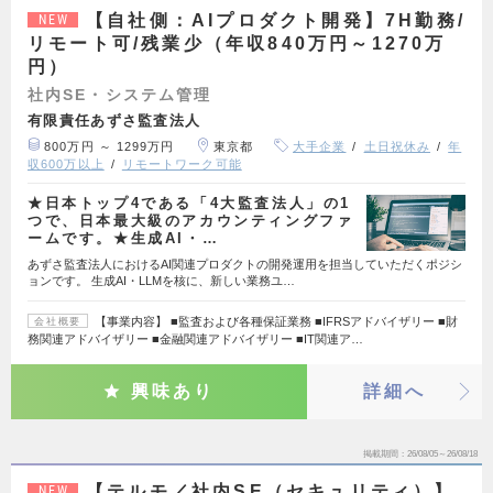
【自社側：AIプロダクト開発】7H勤務/
NEW
リモート可/残業少（年収840万円～1270万
円）
社内SE・システム管理
有限責任あずさ監査法人
800万円 ～ 1299万円
東京都
大手企業
土日祝休み
年
収600万以上
リモートワーク可能
★日本トップ4である「4大監査法人」の1
つで、日本最大級のアカウンティングファ
ームです。★生成AI・…
あずさ監査法人におけるAI関連プロダクトの開発運用を担当していただくポジシ
ョンです。 生成AI・LLMを核に、新しい業務ユ…
【事業内容】 ■監査および各種保証業務 ■IFRSアドバイザリー ■財
会社概要
務関連アドバイザリー ■金融関連アドバイザリー ■IT関連ア…
興味あり
詳細へ
掲載期間
26/08/05～26/08/18
【テルモ／社内SE（セキュリティ）】
NEW