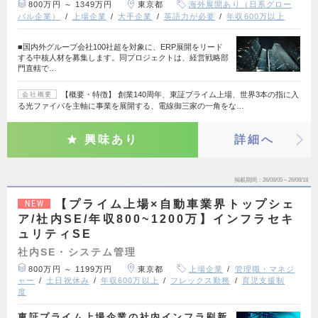
800万円 ～ 1349万円
東京都
海外展開あり（日系グロー
バル企業）
上場企業
大手企業
英語力が必要
年収600万以上
■国内外グループ会社100社超を対象に、ERP展開をリード
する中核人材を募集します。同プロジェクトは、経営戦略部
門直轄で…
【概要・特徴】 創業140周年、東証プライム上場、世界3本の指に入
会社概要
る光ファイバを主軸に事業を展開する、電線御三家の一角をな…
興味あり
詳細へ
掲載期間
26/08/05～26/08/18
【プライム上場×自動車業界トップシェ
NEW
ア/社内SE/年収800~1200万】インフラセキ
ュリティSE
社内SE・システム管理
800万円 ～ 1199万円
東京都
上場企業
管理職・マネジ
ャー
土日祝休み
年収600万以上
フレックス勤務
育児支援制
度
東証プライム上場企業の社内インフラ刷新