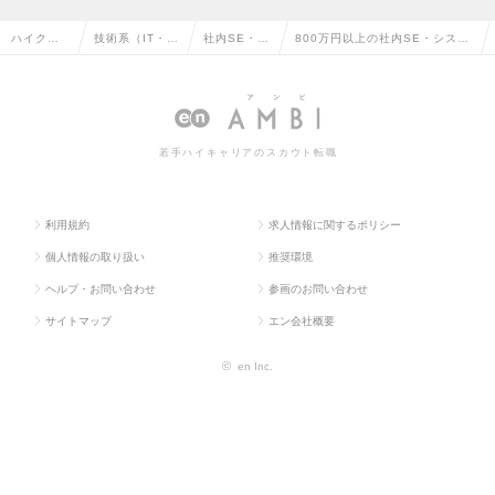
ハイクラ
技術系（IT・W
社内SE・シ
800万円以上の社内SE・システ
ス求人TO
eb・通信系）
ステム管理
ム管理の転職・求人情報一覧
P
若手ハイキャリアのスカウト転職
利用規約
求人情報に関するポリシー
個人情報の取り扱い
推奨環境
ヘルプ・お問い合わせ
参画のお問い合わせ
サイトマップ
エン会社概要
©
en Inc.