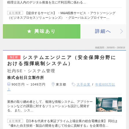
税理士法人内のデジタル推進を主にIT利活用に係わる…
【提供するサービス】 ・M&A税務サービス ・アウトソーシング
会社概要
（ビジネスプロセスソリューションズ） ・グローバルエンプロイヤー…
興味あり
詳細へ
掲載期間
26/08/05～26/08/18
システムエンジニア（安全保障分野に
NEW
おける指揮統制システム）
社内SE・システム管理
株式会社日立製作所
900万円 ～ 1049万円
東京都
大手企業
年収600万以
上
業務の取り纏め者として、複雑な情報システム、アプリケー
ションなどの課題に対するソリューションを設計し開発す
る。 また、シス…
【日本を代表する東証プライム上場企業の総合電機企業】 同社は
会社概要
『優れた自主技術・製品の開発を通じて社会に貢献する』を企業理念…