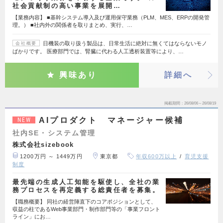
社会貢献制の高い事業を展開…
【業務内容】 ■基幹システム導入及び運用保守業務（PLM、MES、ERPの開発管
理。） ■社内外の関係者を取りまとめ、実行、…
日機装の取り扱う製品は、日常生活に絶対に無くてはならないモノ
会社概要
ばかりです。 医療部門では、腎臓に代わる人工透析装置等により、…
興味あり
詳細へ
掲載期間
26/08/06～26/08/19
AIプロダクト マネージャー候補
NEW
社内SE・システム管理
株式会社sizebook
1200万円 ～ 1449万円
東京都
年収600万以上
育児支援
制度
最先端の生成人工知能を駆使し、全社の業
務プロセスを再定義する総責任者を募集。
【職務概要】 同社の経営陣直下のコアポジションとして、
収益の柱であるWeb事業部門・制作部門等の「事業フロント
ライン」にお…