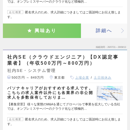
では、オンプレミスサーバーのクラウド化など積極的…
匿名求人のため、求人詳細につきましてはご面談時にお伝え致しま
会社概要
す。
興味あり
詳細へ
掲載期間
26/07/31～26/08/13
社内SE（クラウドエンジニア）【DX認定事
業者】（年収500万円～800万円）
社内SE・システム管理
500万円 ～ 849万円
東京都
上場企業
土日祝休み
パソナキャリアがおすすめする求人です。
こちらの求人案件以外にも各業界の非公開
求人を多数保有しておりま…
【募集背景】 様々な業態のM&Aを通じてグローバルで事業を拡大している当社
では、オンプレミスサーバーのクラウド化など積極的…
匿名求人のため、求人詳細につきましてはご面談時にお伝え致しま
会社概要
す。