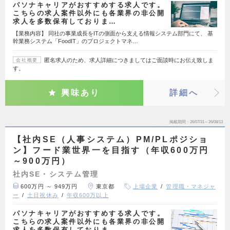
パソナキャリアがおすすめする求人です。
こちらの求人案件以外にも各業界の非公開
求人を多数保有しておりま…
【業務内容】 同社の事業成長をITの側面から支える情報システム部門にて、 基
幹業務システム「FoodIT」のプロジェクトマネ…
匿名求人のため、求人詳細につきましてはご面談時にお伝え致しま
会社概要
す。
興味あり
詳細へ
掲載期間
26/07/31～26/08/13
【社内SE（人事システム）PM/PLポジショ
ン】フード業世界一を目指す（年収600万円
～900万円）
社内SE・システム管理
600万円 ～ 949万円
東京都
上場企業
管理職・マネジャ
ー
土日祝休み
年収600万以上
パソナキャリアがおすすめする求人です。
こちらの求人案件以外にも各業界の非公開
求人を多数保有しておりま…