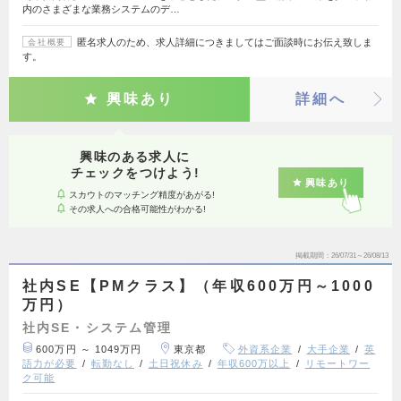
内のさまざまな業務システムのデ…
匿名求人のため、求人詳細につきましてはご面談時にお伝え致しま
会社概要
す。
興味あり
詳細へ
興味のある求人に
チェックをつけよう!
興味あり
スカウトのマッチング精度があがる!
その求人への合格可能性がわかる!
掲載期間
26/07/31～26/08/13
社内SE【PMクラス】（年収600万円～1000
万円）
社内SE・システム管理
600万円 ～ 1049万円
東京都
外資系企業
大手企業
英
語力が必要
転勤なし
土日祝休み
年収600万以上
リモートワー
ク可能