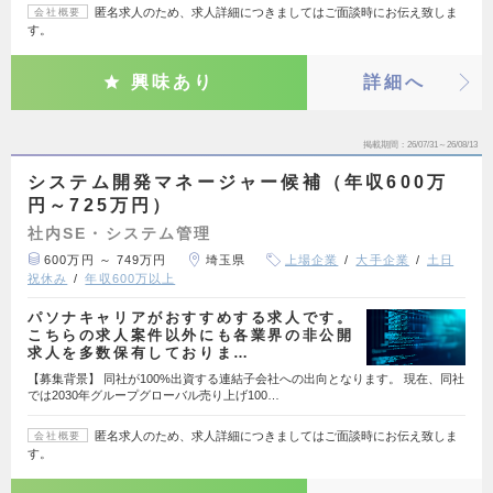
匿名求人のため、求人詳細につきましてはご面談時にお伝え致しま
会社概要
す。
興味あり
詳細へ
掲載期間
26/07/31～26/08/13
システム開発マネージャー候補（年収600万
円～725万円）
社内SE・システム管理
600万円 ～ 749万円
埼玉県
上場企業
大手企業
土日
祝休み
年収600万以上
パソナキャリアがおすすめする求人です。
こちらの求人案件以外にも各業界の非公開
求人を多数保有しておりま…
【募集背景】 同社が100%出資する連結子会社への出向となります。 現在、同社
では2030年グループグローバル売り上げ100…
匿名求人のため、求人詳細につきましてはご面談時にお伝え致しま
会社概要
す。