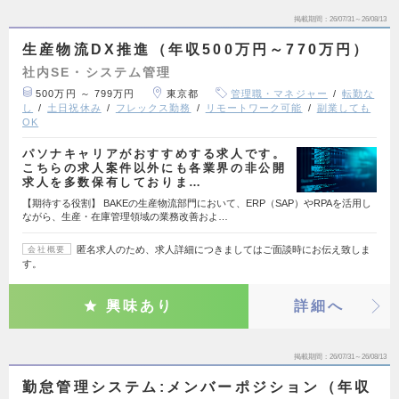
掲載期間
26/07/31～26/08/13
生産物流DX推進（年収500万円～770万円）
社内SE・システム管理
500万円 ～ 799万円
東京都
管理職・マネジャー
転勤な
し
土日祝休み
フレックス勤務
リモートワーク可能
副業しても
OK
パソナキャリアがおすすめする求人です。
こちらの求人案件以外にも各業界の非公開
求人を多数保有しておりま…
【期待する役割】 BAKEの生産物流部門において、ERP（SAP）やRPAを活用し
ながら、生産・在庫管理領域の業務改善およ…
匿名求人のため、求人詳細につきましてはご面談時にお伝え致しま
会社概要
す。
興味あり
詳細へ
掲載期間
26/07/31～26/08/13
勤怠管理システム:メンバーポジション（年収