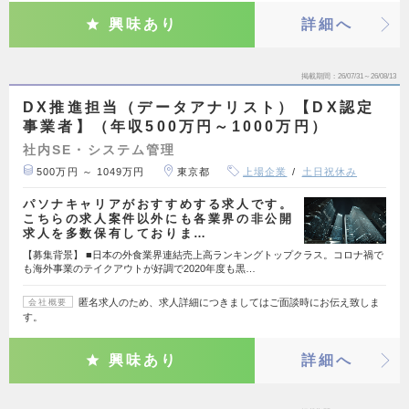
興味あり
詳細へ
掲載期間
26/07/31～26/08/13
DX推進担当（データアナリスト）【DX認定
事業者】（年収500万円～1000万円）
社内SE・システム管理
500万円 ～ 1049万円
東京都
上場企業
土日祝休み
パソナキャリアがおすすめする求人です。
こちらの求人案件以外にも各業界の非公開
求人を多数保有しておりま…
【募集背景】 ■日本の外食業界連結売上高ランキングトップクラス。コロナ禍で
も海外事業のテイクアウトが好調で2020年度も黒…
匿名求人のため、求人詳細につきましてはご面談時にお伝え致しま
会社概要
す。
興味あり
詳細へ