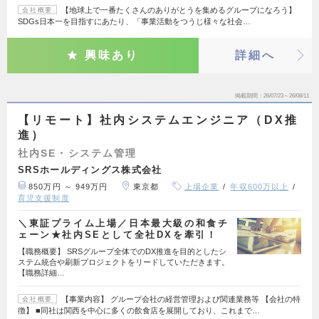
【地球上で一番たくさんのありがとうを集めるグループになろう】
会社概要
SDGs日本一を目指すにあたり、「事業活動をつうじ様々な社会…
興味あり
詳細へ
掲載期間
26/07/23～26/08/11
【リモート】社内システムエンジニア（DX推
進）
社内SE・システム管理
SRSホールディングス株式会社
850万円 ～ 949万円
東京都
上場企業
年収600万以上
育児支援制度
＼東証プライム上場／日本最大級の和食チ
ェーン★社内SEとして全社DXを牽引！
【職務概要】 SRSグループ全体でのDX推進を目的としたシ
ステム統合や刷新プロジェクトをリードしていただきます。
【職務詳細…
【事業内容】 グループ会社の経営管理および関連業務等 【会社の特
会社概要
徴】 ■同社は関西を中心に多くの飲食店を展開しており、これまで…