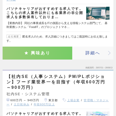
パソナキャリアがおすすめする求人です。
こちらの求人案件以外にも各業界の非公開
求人を多数保有しておりま…
【業務内容】 同社の事業成長をITの側面から支える情報システム部門にて、 基
幹業務システム「FoodIT」のプロジェクトマネ…
匿名求人のため、求人詳細につきましてはご面談時にお伝え致しま
会社概要
す。
興味あり
詳細へ
掲載期間
26/07/31～26/08/13
【社内SE（人事システム）PM/PLポジショ
ン】フード業世界一を目指す（年収600万円
～900万円）
社内SE・システム管理
600万円 ～ 949万円
東京都
上場企業
管理職・マネジャ
ー
土日祝休み
年収600万以上
パソナキャリアがおすすめする求人です。