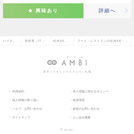
興味あり
詳細へ
ハイクラ
技術系（IT・
社内SE・
フード・レストランの社内SE・シ
ス求人TO
Web・通信
システム管
ステム管理の転職・求人情報一覧
P
系）
理
若手ハイキャリアのスカウト転職
利用規約
求人情報に関するポリシー
個人情報の取り扱い
推奨環境
ヘルプ・お問い合わせ
参画のお問い合わせ
サイトマップ
エン会社概要
©
en Inc.