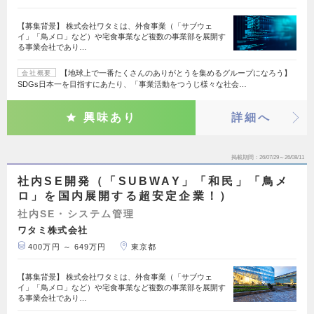
【募集背景】 株式会社ワタミは、外食事業（「サブウェ
イ」「鳥メロ」など）や宅食事業など複数の事業部を展開す
る事業会社であり…
【地球上で一番たくさんのありがとうを集めるグループになろう】
会社概要
SDGs日本一を目指すにあたり、「事業活動をつうじ様々な社会…
興味あり
詳細へ
掲載期間
26/07/29～26/08/11
社内SE開発（「SUBWAY」「和民」「鳥メ
ロ」を国内展開する超安定企業！）
社内SE・システム管理
ワタミ株式会社
400万円 ～ 649万円
東京都
【募集背景】 株式会社ワタミは、外食事業（「サブウェ
イ」「鳥メロ」など）や宅食事業など複数の事業部を展開す
る事業会社であり…