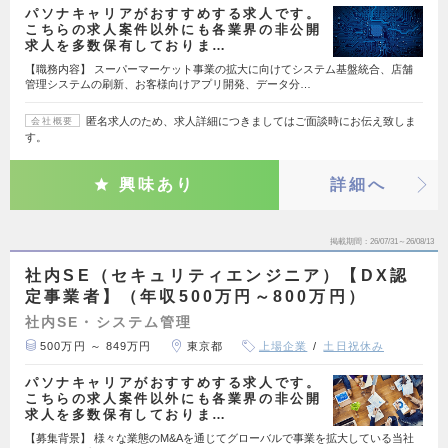
パソナキャリアがおすすめする求人です。
こちらの求人案件以外にも各業界の非公開
求人を多数保有しておりま…
【職務内容】 スーパーマーケット事業の拡大に向けてシステム基盤統合、店舗
管理システムの刷新、お客様向けアプリ開発、データ分…
匿名求人のため、求人詳細につきましてはご面談時にお伝え致しま
会社概要
す。
興味あり
詳細へ
掲載期間
26/07/31～26/08/13
社内SE（セキュリティエンジニア）【DX認
定事業者】（年収500万円～800万円）
社内SE・システム管理
500万円 ～ 849万円
東京都
上場企業
土日祝休み
パソナキャリアがおすすめする求人です。
こちらの求人案件以外にも各業界の非公開
求人を多数保有しておりま…
【募集背景】 様々な業態のM&Aを通じてグローバルで事業を拡大している当社