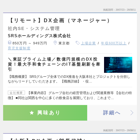
掲載期間
26/07/23～26/08/11
【リモート】DX企画（マネージャー）
社内SE・システム管理
SRSホールディングス株式会社
850万円 ～ 949万円
東京都
上場企業
年収600万以上
育児支援制度
＼東証プライム上場／数億円規模のDX投
資！最大手和食チェーンのIT基盤刷新を牽
引
【職務概要】 SRSグループ全体でのDX推進を大阪本社とプロジェクトを分担し
ながらリードしていただきます。 【職務詳細】 ・役…
【事業内容】 グループ会社の経営管理および関連業務等 【会社の特
会社概要
徴】 ■同社は関西を中心に多くの飲食店を展開しており、これまで…
興味あり
詳細へ
掲載期間
26/07/23～26/08/11