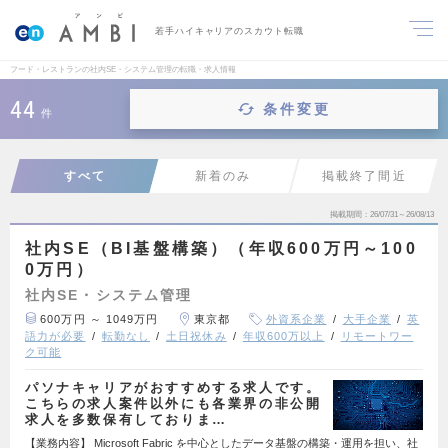
若手ハイキャリアのスカウト転職
フード・レストランの社内SE・システム管理の転職・求人情報
44
条件変更
件
すべて
新着のみ
掲載終了間近
掲載期間
26/07/31～26/08/13
社内SE（BI基盤構築）（年収600万円～100
0万円）
社内SE・システム管理
600万円 ～ 1049万円
東京都
外資系企業
大手企業
英
語力が必要
転勤なし
土日祝休み
年収600万以上
リモートワー
ク可能
パソナキャリアがおすすめする求人です。
こちらの求人案件以外にも各業界の非公開
求人を多数保有しておりま…
【業務内容】 Microsoft Fabric を中心としたデータ基盤の構築・運用を担い、社