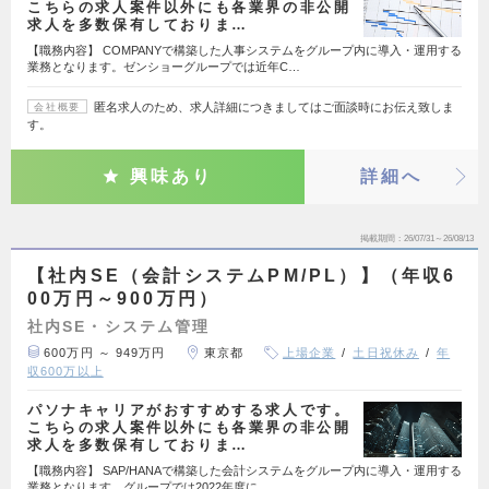
こちらの求人案件以外にも各業界の非公開
求人を多数保有しておりま…
【職務内容】 COMPANYで構築した人事システムをグループ内に導入・運用する
業務となります。ゼンショーグループでは近年C…
匿名求人のため、求人詳細につきましてはご面談時にお伝え致しま
会社概要
す。
興味あり
詳細へ
掲載期間
26/07/31～26/08/13
【社内SE（会計システムPM/PL）】（年収6
00万円～900万円）
社内SE・システム管理
600万円 ～ 949万円
東京都
上場企業
土日祝休み
年
収600万以上
パソナキャリアがおすすめする求人です。
こちらの求人案件以外にも各業界の非公開
求人を多数保有しておりま…
【職務内容】 SAP/HANAで構築した会計システムをグループ内に導入・運用する
業務となります。グループでは2022年度に…