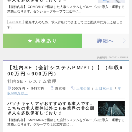
【職務内容】 COMPANYで構築した人事システムをグループ内に導入・運用する
業務となります。ゼンショーグループでは近年C…
匿名求人のため、求人詳細につきましてはご面談時にお伝え致しま
会社概要
す。
興味あり
詳細へ
掲載期間
26/07/31～26/08/13
【社内SE（会計システムPM/PL）】（年収6
00万円～900万円）
社内SE・システム管理
600万円 ～ 949万円
東京都
上場企業
土日祝休み
年
収600万以上
パソナキャリアがおすすめする求人です。
こちらの求人案件以外にも各業界の非公開
求人を多数保有しておりま…
【職務内容】 SAP/HANAで構築した会計システムをグループ内に導入・運用する
業務となります。グループでは2022年度に…