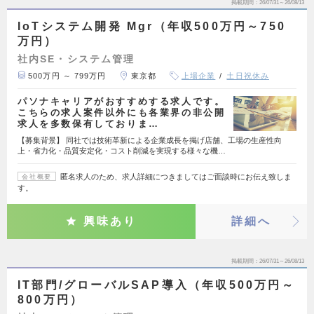
掲載期間
26/07/31～26/08/13
IoTシステム開発 Mgr（年収500万円～750
万円）
社内SE・システム管理
500万円 ～ 799万円
東京都
上場企業
土日祝休み
パソナキャリアがおすすめする求人です。
こちらの求人案件以外にも各業界の非公開
求人を多数保有しておりま…
【募集背景】 同社では技術革新による企業成長を掲げ店舗、工場の生産性向
上・省力化・品質安定化・コスト削減を実現する様々な機…
匿名求人のため、求人詳細につきましてはご面談時にお伝え致しま
会社概要
す。
興味あり
詳細へ
掲載期間
26/07/31～26/08/13
IT部門/グローバルSAP導入（年収500万円～
800万円）