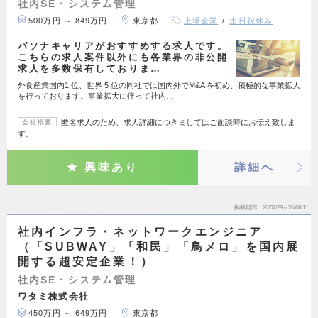
社内SE・システム管理
500万円 ～ 849万円
東京都
上場企業
土日祝休み
パソナキャリアがおすすめする求人です。
こちらの求人案件以外にも各業界の非公開
求人を多数保有しておりま…
外食産業国内1 位、世界 5 位の同社では国内外でM&A を初め、積極的な事業拡大
を行っております。事業拡大に伴って社内…
匿名求人のため、求人詳細につきましてはご面談時にお伝え致しま
会社概要
す。
興味あり
詳細へ
掲載期間
26/07/29～26/08/11
社内インフラ・ネットワークエンジニア
（「SUBWAY」「和民」「鳥メロ」を国内展
開する超安定企業！）
社内SE・システム管理
ワタミ株式会社
450万円 ～ 649万円
東京都