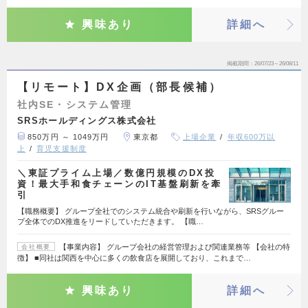
興味あり
詳細へ
掲載期間
26/07/23～26/08/11
【リモート】DX企画（部長候補）
社内SE・システム管理
SRSホールディングス株式会社
850万円 ～ 1049万円
東京都
上場企業
年収600万以
上
育児支援制度
＼東証プライム上場／数億円規模のDX投
資！最大手和食チェーンのIT基盤刷新を牽
引
【職務概要】 グループ全社でのシステム統合や刷新を行いながら、SRSグルー
プ全体でのDX推進をリードしていただきます。 【職…
【事業内容】 グループ会社の経営管理および関連業務等 【会社の特
会社概要
徴】 ■同社は関西を中心に多くの飲食店を展開しており、これまで…
興味あり
詳細へ