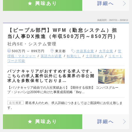
興味あり
詳細へ
掲載期間
26/07/31～26/08/13
【ピープル部門】WFM（勤怠システム）担
当/人事DX推進（年収500万円～850万円）
社内SE・システム管理
500万円 ～ 899万円
東京都
外資系企業
大手企業
管
理職・マネジャー
英語力が必要
転勤なし
土日祝休み
リモート
ワーク可能
パソナキャリアがおすすめする求人です。
こちらの求人案件以外にも各業界の非公開
求人を多数保有しておりま…
【パソナキャリア経由での入社実績あり】【期待する役割】 コンパスグルー
プ・ジャパンは2030年に向けた事業成長戦略「Bey…
匿名求人のため、求人詳細につきましてはご面談時にお伝え致しま
会社概要
す。
興味あり
詳細へ