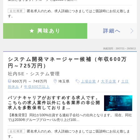
匿名求人のため、求人詳細につきましてはご面談時にお伝え致しま
会社概要
す。
興味あり
詳細へ
掲載期間
26/07/31～26/08/13
システム開発マネージャー候補（年収600万
円～725万円）
社内SE・システム管理
600万円 ～ 749万円
埼玉県
上場企業
大手企業
土日
祝休み
年収600万以上
パソナキャリアがおすすめする求人です。
こちらの求人案件以外にも各業界の非公開
求人を多数保有しておりま…
【募集背景】 同社が100%出資する連結子会社への出向となります。 現在、同社
では2030年グループグローバル売り上げ100…
匿名求人のため、求人詳細につきましてはご面談時にお伝え致しま
会社概要
す。