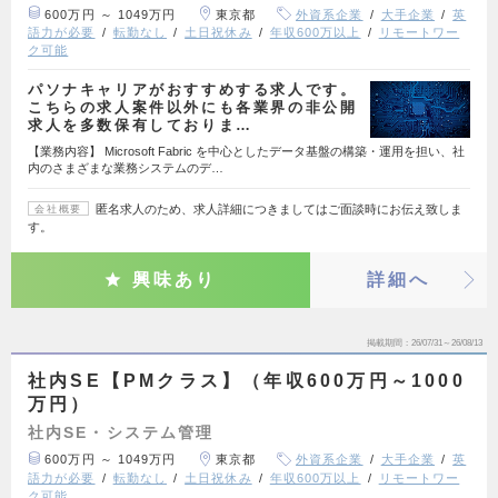
600万円 ～ 1049万円
東京都
外資系企業
大手企業
英
語力が必要
転勤なし
土日祝休み
年収600万以上
リモートワー
ク可能
パソナキャリアがおすすめする求人です。
こちらの求人案件以外にも各業界の非公開
求人を多数保有しておりま…
【業務内容】 Microsoft Fabric を中心としたデータ基盤の構築・運用を担い、社
内のさまざまな業務システムのデ…
匿名求人のため、求人詳細につきましてはご面談時にお伝え致しま
会社概要
す。
興味あり
詳細へ
掲載期間
26/07/31～26/08/13
社内SE【PMクラス】（年収600万円～1000
万円）
社内SE・システム管理
600万円 ～ 1049万円
東京都
外資系企業
大手企業
英
語力が必要
転勤なし
土日祝休み
年収600万以上
リモートワー
ク可能