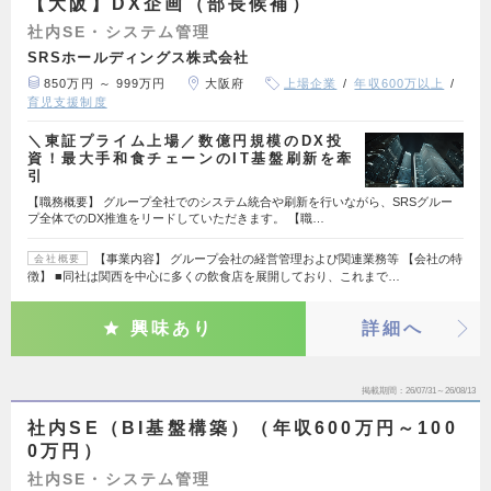
【大阪】DX企画（部長候補）
社内SE・システム管理
SRSホールディングス株式会社
850万円 ～ 999万円
大阪府
上場企業
年収600万以上
育児支援制度
＼東証プライム上場／数億円規模のDX投
資！最大手和食チェーンのIT基盤刷新を牽
引
【職務概要】 グループ全社でのシステム統合や刷新を行いながら、SRSグルー
プ全体でのDX推進をリードしていただきます。 【職…
【事業内容】 グループ会社の経営管理および関連業務等 【会社の特
会社概要
徴】 ■同社は関西を中心に多くの飲食店を展開しており、これまで…
興味あり
詳細へ
掲載期間
26/07/31～26/08/13
社内SE（BI基盤構築）（年収600万円～100
0万円）
社内SE・システム管理