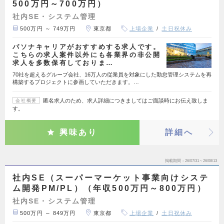
500万円～700万円）
社内SE・システム管理
500万円 ～ 749万円
東京都
上場企業
土日祝休み
パソナキャリアがおすすめする求人です。
こちらの求人案件以外にも各業界の非公開
求人を多数保有しておりま…
70社を超えるグループ会社、16万人の従業員を対象にした勤怠管理システムを再
構築するプロジェクトに参画していただきます。…
匿名求人のため、求人詳細につきましてはご面談時にお伝え致しま
会社概要
す。
興味あり
詳細へ
掲載期間
26/07/31～26/08/13
社内SE（スーパーマーケット事業向けシステ
ム開発PM/PL）（年収500万円～800万円）
社内SE・システム管理
500万円 ～ 849万円
東京都
上場企業
土日祝休み