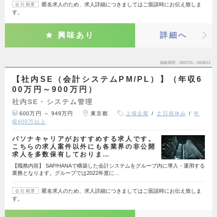
匿名求人のため、求人詳細につきましてはご面談時にお伝え致しま
会社概要
す。
興味あり
詳細へ
掲載期間
26/07/31～26/08/13
【社内SE（会計システムPM/PL）】（年収6
00万円～900万円）
社内SE・システム管理
600万円 ～ 949万円
東京都
上場企業
土日祝休み
年
収600万以上
パソナキャリアがおすすめする求人です。
こちらの求人案件以外にも各業界の非公開
求人を多数保有しておりま…
【職務内容】 SAP/HANAで構築した会計システムをグループ内に導入・運用する
業務となります。グループでは2022年度に…
匿名求人のため、求人詳細につきましてはご面談時にお伝え致しま
会社概要
す。