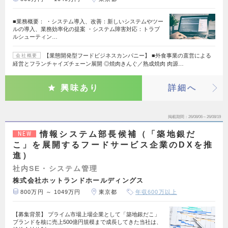
■業務概要： ・システム導入、改善：新しいシステムやツー
ルの導入、業務効率化の提案 ・システム障害対応：トラブ
ルシューティン…
【業態開発型フードビジネスカンパニー】 ■外食事業の直営による
会社概要
経営とフランチャイズチェーン展開 ◎焼肉きんぐ／熟成焼肉 肉源…
興味あり
詳細へ
掲載期間
26/08/06～26/08/19
情報システム部長候補（「築地銀だ
NEW
こ」を展開するフードサービス企業のDXを推
進）
社内SE・システム管理
株式会社ホットランドホールディングス
800万円 ～ 1049万円
東京都
年収600万以上
【募集背景】 プライム市場上場企業として「築地銀だこ」
ブランドを核に売上500億円規模まで成長してきた当社は、