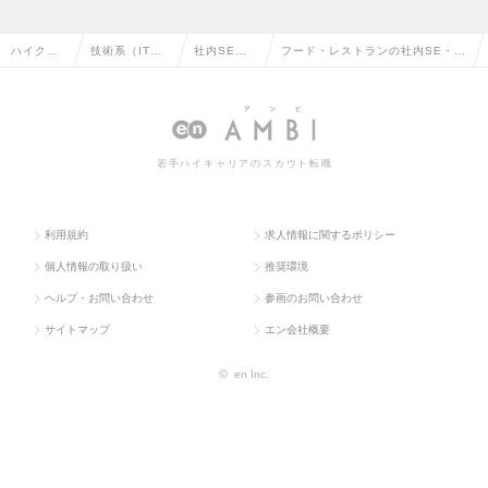
ハイクラ
技術系（IT・
社内SE・
フード・レストランの社内SE・シ
ス求人TO
Web・通信
システム管
ステム管理の転職・求人情報一覧
P
系）
理
若手ハイキャリアのスカウト転職
利用規約
求人情報に関するポリシー
個人情報の取り扱い
推奨環境
ヘルプ・お問い合わせ
参画のお問い合わせ
サイトマップ
エン会社概要
©
en Inc.