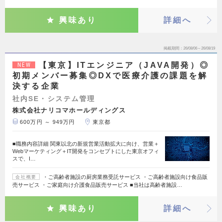
興味あり
詳細へ
掲載期間
26/08/06～26/08/19
【東京】ITエンジニア（JAVA開発）◎
NEW
初期メンバー募集◎DXで医療介護の課題を解
決する企業
社内SE・システム管理
株式会社ナリコマホールディングス
600万円 ～ 949万円
東京都
■職務内容詳細 関東以北の新規営業活動拡大に向け、営業＋
Webマーケティング＋IT開発をコンセプトにした東京オフィ
スで、I…
・ご高齢者施設の厨房業務受託サービス ・ご高齢者施設向け食品販
会社概要
売サービス ・ご家庭向け介護食品販売サービス ■当社は高齢者施設…
興味あり
詳細へ