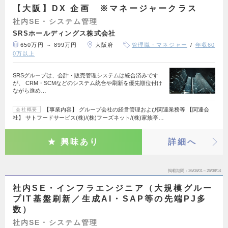
【大阪】DX 企画 ※マネージャークラス
社内SE・システム管理
SRSホールディングス株式会社
650万円 ～ 899万円
大阪府
管理職・マネジャー
年収60
0万以上
SRSグループは、会計・販売管理システムは統合済みです
が、 CRM・SCMなどのシステム統合や刷新を優先順位付け
ながら進め…
【事業内容】 グループ会社の経営管理および関連業務等 【関連会
会社概要
社】 サトフードサービス(株)/(株)フーズネット/(株)家族亭…
興味あり
詳細へ
掲載期間
26/08/01～26/08/14
社内SE・インフラエンジニア（大規模グルー
プIT基盤刷新／生成AI・SAP等の先端PJ多
数）
社内SE・システム管理