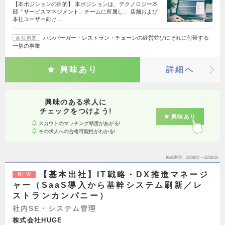
【本ポジションの目的】 本ポジションは、テクノロジー本
部「サービスマネジメント」チームに所属し、 店舗および
本社ユーザー向け…
ハンバーガー・レストラン・チェーンの経営並びにそれに付帯する
会社概要
一切の事業
興味あり
詳細へ
興味のある求人に
チェックをつけよう!
興味あり
スカウトのマッチング精度があがる!
その求人への合格可能性がわかる!
掲載期間
26/08/07～26/08/20
【基本出社】IT戦略・DX推進マネージ
NEW
ャー（SaaS導入から基幹システム刷新／レ
ストランカンパニー）
社内SE・システム管理
株式会社HUGE