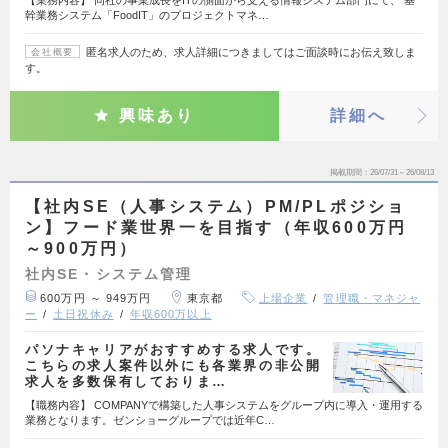
幹業務システム「FoodIT」のプロジェクトマネ…
匿名求人のため、求人詳細につきましてはご面談時にお伝え致しま
会社概要
す。
興味あり
詳細へ
掲載期間
26/07/31～26/08/13
【社内SE（人事システム）PM/PLポジショ
ン】フード業世界一を目指す（年収600万円
～900万円）
社内SE・システム管理
600万円 ～ 949万円
東京都
上場企業
管理職・マネジャ
ー
土日祝休み
年収600万以上
パソナキャリアがおすすめする求人です。
こちらの求人案件以外にも各業界の非公開
求人を多数保有しておりま…
【職務内容】 COMPANYで構築した人事システムをグループ内に導入・運用する
業務となります。ゼンショーグループでは近年C…