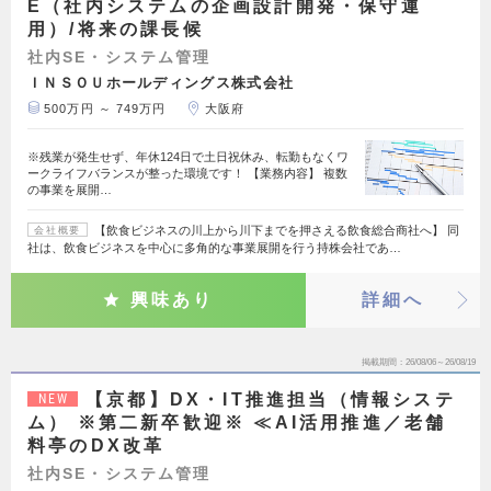
E（社内システムの企画設計開発・保守運
用）/将来の課長候
社内SE・システム管理
ＩＮＳＯＵホールディングス株式会社
500万円 ～ 749万円
大阪府
※残業が発生せず、年休124日で土日祝休み、転勤もなくワ
ークライフバランスが整った環境です！ 【業務内容】 複数
の事業を展開…
【飲食ビジネスの川上から川下までを押さえる飲食総合商社へ】 同
会社概要
社は、飲食ビジネスを中心に多角的な事業展開を行う持株会社であ…
興味あり
詳細へ
掲載期間
26/08/06～26/08/19
【京都】DX・IT推進担当（情報システ
NEW
ム） ※第二新卒歓迎※ ≪AI活用推進／老舗
料亭のDX改革
社内SE・システム管理