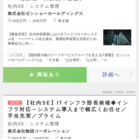
社内SE・システム管理
株式会社ゼンショーホールディングス
500万円 ～ 849万円
東京都
【募集背景】 社内本部業務におけるワークフローのシステ
ム化・ペーパーレス化を進め、業務効率改善を目指すため。
事業拡大に伴い…
【国内最大級のフードサービスグループを支えるIT基盤】 ゼンショ
会社概要
ーホールディングスは、「すき家」「はま寿司」「なか卯」「コ…
興味あり
詳細へ
掲載期間
26/08/06～26/08/19
【社内SE】ITインフラ部長候補◆イン
NEW
フラ対応～システム導入まで幅広くお任せ／
手当充実／プライム
社内SE・システム管理
株式会社物語コーポレーション
800万円 ～ 1049万円
東京都