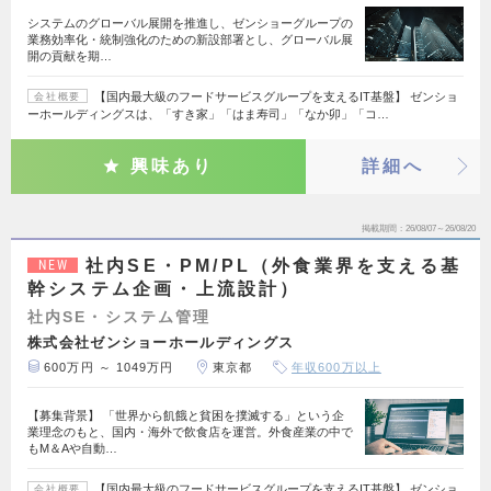
システムのグローバル展開を推進し、ゼンショーグループの
業務効率化・統制強化のための新設部署とし、グローバル展
開の貢献を期…
【国内最大級のフードサービスグループを支えるIT基盤】 ゼンショ
会社概要
ーホールディングスは、「すき家」「はま寿司」「なか卯」「コ…
興味あり
詳細へ
掲載期間
26/08/07～26/08/20
社内SE・PM/PL（外食業界を支える基
NEW
幹システム企画・上流設計）
社内SE・システム管理
株式会社ゼンショーホールディングス
600万円 ～ 1049万円
東京都
年収600万以上
【募集背景】 「世界から飢餓と貧困を撲滅する」という企
業理念のもと、国内・海外で飲食店を運営。外食産業の中で
もM＆Aや自動…
【国内最大級のフードサービスグループを支えるIT基盤】 ゼンショ
会社概要