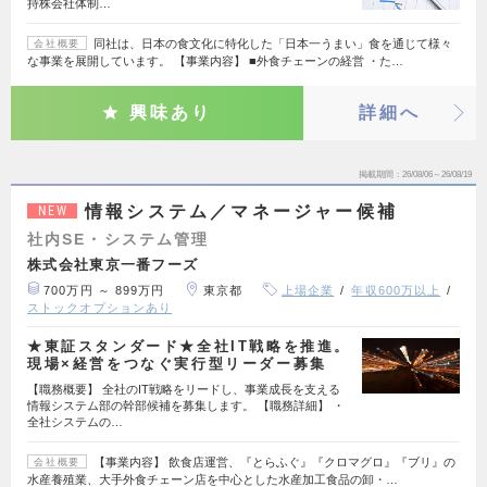
持株会社体制…
同社は、日本の食文化に特化した「日本一うまい」食を通じて様々
会社概要
な事業を展開しています。 【事業内容】 ■外食チェーンの経営 ・た…
興味あり
詳細へ
掲載期間
26/08/06～26/08/19
情報システム／マネージャー候補
NEW
社内SE・システム管理
株式会社東京一番フーズ
700万円 ～ 899万円
東京都
上場企業
年収600万以上
ストックオプションあり
★東証スタンダード★全社IT戦略を推進。
現場×経営をつなぐ実行型リーダー募集
【職務概要】 全社のIT戦略をリードし、事業成長を支える
情報システム部の幹部候補を募集します。 【職務詳細】 ・
全社システムの…
【事業内容】 飲食店運営、『とらふぐ』『クロマグロ』『ブリ』の
会社概要
水産養殖業、大手外食チェーン店を中心とした水産加工食品の卸・…