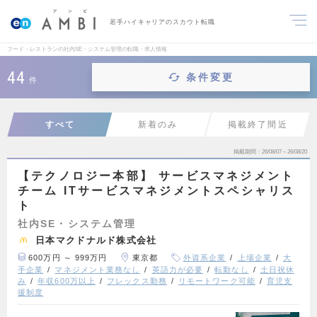
若手ハイキャリアのスカウト転職
フード・レストランの社内SE・システム管理の転職・求人情報
44
条件変更
件
すべて
新着のみ
掲載終了間近
掲載期間
26/08/07～26/08/20
【テクノロジー本部】 サービスマネジメント
チーム ITサービスマネジメントスペシャリス
ト
社内SE・システム管理
日本マクドナルド株式会社
600万円 ～ 999万円
東京都
外資系企業
上場企業
大
手企業
マネジメント業務なし
英語力が必要
転勤なし
土日祝休
み
年収600万以上
フレックス勤務
リモートワーク可能
育児支
援制度