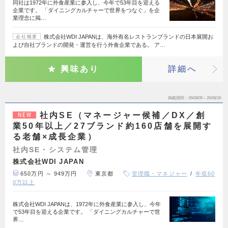
同社は1972年に外食産業に参入し、今年で53年目を迎える
企業です。 「ダイニングカルチャーで世界をつなぐ」を企
業理念に掲…
株式会社WDI JAPANは、海外有名レストランブランドの日本展開お
会社概要
よび自社ブランドの開発・運営を行う外食企業である。 ア…
興味あり
詳細へ
掲載期間
26/08/05～26/08/18
社内SE（マネージャー候補／DX／創
NEW
業50年以上／27ブランド約160店舗を展開す
る老舗×成長企業）
社内SE・システム管理
株式会社WDI JAPAN
650万円 ～ 949万円
東京都
管理職・マネジャー
年収60
0万以上
株式会社WDI JAPANは、1972年に外食産業に参入し、今年
で53年目を迎える企業です。 「ダイニングカルチャーで世
界…