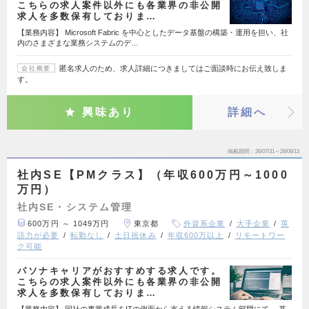
こちらの求人案件以外にも各業界の非公開
求人を多数保有しておりま…
【業務内容】 Microsoft Fabric を中心としたデータ基盤の構築・運用を担い、社
内のさまざまな業務システムのデ…
匿名求人のため、求人詳細につきましてはご面談時にお伝え致しま
会社概要
す。
興味あり
詳細へ
掲載期間
26/07/31～26/08/13
社内SE【PMクラス】（年収600万円～1000
万円）
社内SE・システム管理
600万円 ～ 1049万円
東京都
外資系企業
大手企業
英
語力が必要
転勤なし
土日祝休み
年収600万以上
リモートワー
ク可能
パソナキャリアがおすすめする求人です。
こちらの求人案件以外にも各業界の非公開
求人を多数保有しておりま…
【業務内容】 同社の事業成長をITの側面から支える情報システム部門にて、 基