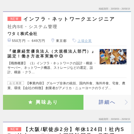
掲載期間
26/08/06～26/08/19
インフラ・ネットワークエンジニア
NEW
社内SE・システム管理
ワタミ株式会社
550万円 ～ 649万円
東京都
上場企業
『健康経営優良法人（大規模法人部門）』
認定！働き方改革実施中◎
【職務概要】 （1）インフラ・ネットワークの設計・構築 ・
サーバー、ネットワーク機器、ストレージなどの選定、設
計、構築 ・クラ…
【事業内容】 グループ全体の統括、国内外食、海外外食、宅食、農
会社概要
業、環境 【会社の特徴】 創業者がアメリカ・ニューヨークのライブ…
興味あり
詳細へ
掲載期間
26/08/06～26/08/19
【大阪/駅徒歩2分】年休124日！社内S
NEW