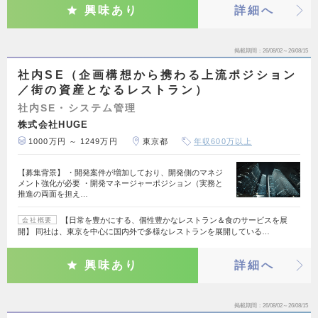
興味あり
詳細へ
掲載期間
26/08/02～26/08/15
社内SE（企画構想から携わる上流ポジション
／街の資産となるレストラン）
社内SE・システム管理
株式会社HUGE
1000万円 ～ 1249万円
東京都
年収600万以上
【募集背景】 ・開発案件が増加しており、開発側のマネジ
メント強化が必要 ・開発マネージャーポジション（実務と
推進の両面を担え…
【日常を豊かにする、個性豊かなレストラン＆食のサービスを展
会社概要
開】 同社は、東京を中心に国内外で多様なレストランを展開している…
興味あり
詳細へ
掲載期間
26/08/02～26/08/15