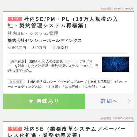
掲載期間
26/08/07～26/08/20
社内SE/PM・PL（18万人規模の入
NEW
社・契約管理システム再構築）
社内SE・システム管理
株式会社ゼンショーホールディングス
500万円 ～ 849万円
東京都
【募集背景】 国内外18万人の従業員（パート・アルバイ
ト）を対象にした入社管理・契約管理システムについて、単
純化/標準化の…
【国内最大級のフードサービスグループを支えるIT基盤】 ゼンショ
会社概要
ーホールディングスは、「すき家」「はま寿司」「なか卯」「コ…
興味あり
詳細へ
掲載期間
26/08/07～26/08/20
社内SE（業務改革システム／ペーパー
NEW
レス化推進・業務効率改善）