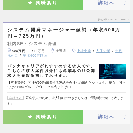
興味あり
詳細へ
掲載期間
26/07/31～26/08/13
システム開発マネージャー候補（年収600万
円～725万円）
社内SE・システム管理
600万円 ～ 749万円
埼玉県
上場企業
大手企業
土日
祝休み
年収600万以上
パソナキャリアがおすすめする求人です。
こちらの求人案件以外にも各業界の非公開
求人を多数保有しておりま…
【募集背景】 同社が100%出資する連結子会社への出向となります。 現在、同社
では2030年グループグローバル売り上げ100…
匿名求人のため、求人詳細につきましてはご面談時にお伝え致しま
会社概要
す。
興味あり
詳細へ