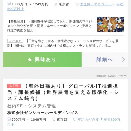
1000万円 ～ 1249万円
東京都
管理職・マネジャー
年収
600万以上
【募集背景】 ・開発案件が増加しており、開発側のマネジ
メント強化が必要 ・開発マネージャーポジション（実務と
推進の両面を担え…
【日常を豊かにする、個性豊かなレストラン＆食のサービスを展
会社概要
開】 同社は、東京を中心に国内外で多様なレストランを展開している…
興味あり
詳細へ
掲載期間
26/08/07～26/08/20
【海外出張あり】グローバルIT推進担
NEW
当・課長候補（世界展開を支える標準化・シ
ステム統合）
社内SE・システム管理
株式会社ゼンショーホールディングス
700万円 ～ 1049万円
東京都
英語力が必要
年収600万
以上