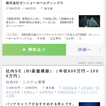
株式会社ゼンショーホールディングス
500万円 ～ 949万円
東京都
【募集背景】 事業拡大に伴い、IT領域に関して積極的な投
資を行い、業務内製化を推進しているため。 【職務内容】
ゼンショーホー…
【国内最大級のフードサービスグループを支えるIT基盤】 ゼンショ
会社概要
ーホールディングスは、「すき家」「はま寿司」「なか卯」「コ…
興味あり
詳細へ
掲載期間
26/07/31～26/08/13
社内SE（BI基盤構築）（年収600万円～100
0万円）
社内SE・システム管理
600万円 ～ 1049万円
東京都
外資系企業
大手企業
英
語力が必要
転勤なし
土日祝休み
年収600万以上
リモートワー
ク可能
パソナキャリアがおすすめする求人です。