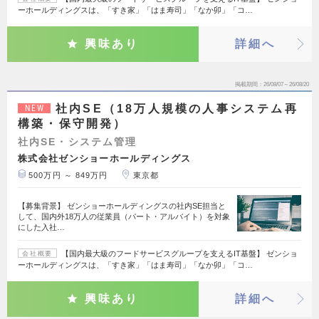
ーホールディングスは、「すき家」「はま寿司」「なか卯」「コ…
興味あり
詳細へ
掲載期間
26/08/07～26/08/20
社内SE（18万人規模の人事システム再
NEW
構築・保守開発）
社内SE・システム管理
株式会社ゼンショーホールディングス
500万円 ～ 849万円
東京都
【募集背景】 ゼンショーホールディングスの社内SE担当と
して、国内外18万人の従業員（パート・アルバイト）を対象
にした入社…
【国内最大級のフードサービスグループを支えるIT基盤】 ゼンショ
会社概要
ーホールディングスは、「すき家」「はま寿司」「なか卯」「コ…
興味あり
詳細へ