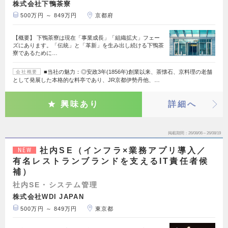
株式会社下鴨茶寮
500万円 ～ 849万円
京都府
【概要】 下鴨茶寮は現在「事業成長」「組織拡大」フェー
ズにあります。「伝統」と「革新」を生み出し続ける下鴨茶
寮であるために…
■当社の魅力：◎安政3年(1856年)創業以来、茶懐石、京料理の老舗
会社概要
として発展した本格的な料亭であり、JR京都伊勢丹他、…
興味あり
詳細へ
掲載期間
26/08/06～26/08/19
社内SE（インフラ×業務アプリ導入／
NEW
有名レストランブランドを支えるIT責任者候
補）
社内SE・システム管理
株式会社WDI JAPAN
500万円 ～ 849万円
東京都