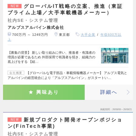
グローバルIT戦略の立案、推進（東証
NEW
プライム上場／大手車載機器メーカー）
社内SE・システム管理
アルプスアルパイン株式会社
700万円 ～ 1249万円
東京都
大手企業
年収600万以
上
【募集の背景】 新しい取り組みに伴い、推進者・有識者の
増員が必要であるため 外部採用で有識者を招き、組織力の
底上げをする 【組…
【グローバルな電子部品・車載情報機器メーカー】 アルプス電気と
会社概要
アルパインの経営統合により「アルプスアルパイン」がスタートい…
興味あり
詳細へ
掲載期間
26/08/08～26/08/21
新規プロダクト開発オープンポジショ
NEW
ン(FinTech事業)
社内SE・システム管理