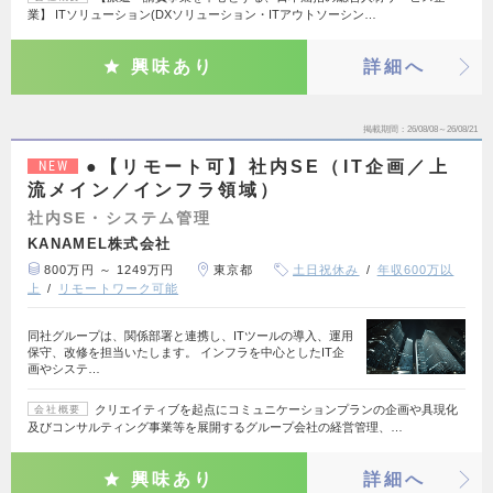
業】 ITソリューション(DXソリューション・ITアウトソーシン…
興味あり
詳細へ
掲載期間
26/08/08～26/08/21
●【リモート可】社内SE（IT企画／上
NEW
流メイン／インフラ領域）
社内SE・システム管理
KANAMEL株式会社
800万円 ～ 1249万円
東京都
土日祝休み
年収600万以
上
リモートワーク可能
同社グループは、関係部署と連携し、ITツールの導入、運用
保守、改修を担当いたします。 インフラを中心としたIT企
画やシステ…
クリエイティブを起点にコミュニケーションプランの企画や具現化
会社概要
及びコンサルティング事業等を展開するグループ会社の経営管理、…
興味あり
詳細へ