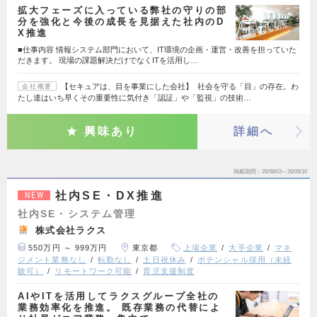
拡大フェーズに入っている弊社の守りの部
分を強化と今後の成長を見据えた社内のD
X推進
■仕事内容 情報システム部門において、IT環境の企画・運営・改善を担っていた
だきます。 現場の課題解決だけでなくITを活用し…
【セキュアは、目を事業にした会社】 社会を守る「目」の存在。わ
会社概要
たし達はいち早くその重要性に気付き「認証」や「監視」の技術…
興味あり
詳細へ
掲載期間
26/08/03～26/08/16
社内SE・DX推進
NEW
社内SE・システム管理
株式会社ラクス
550万円 ～ 999万円
東京都
上場企業
大手企業
マネ
ジメント業務なし
転勤なし
土日祝休み
ポテンシャル採用（未経
験可）
リモートワーク可能
育児支援制度
AIやITを活用してラクスグループ全社の
業務効率化を推進。 既存業務の代替によ