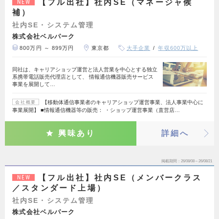
【フル出社】社内SE（マネージャ候
NEW
補）
社内SE・システム管理
株式会社ベルパーク
800万円 ～ 899万円
東京都
大手企業
年収600万以上
同社は、キャリアショップ運営と法人営業を中心とする独立
系携帯電話販売代理店として、 情報通信機器販売サービス
事業を展開して…
【移動体通信事業者のキャリアショップ運営事業、法人事業中心に
会社概要
事業展開】 ■情報通信機器等の販売： ・ショップ運営事業（直営店…
興味あり
詳細へ
掲載期間
26/08/08～26/08/21
【フル出社】社内SE（メンバークラス
NEW
／スタンダード上場）
社内SE・システム管理
株式会社ベルパーク