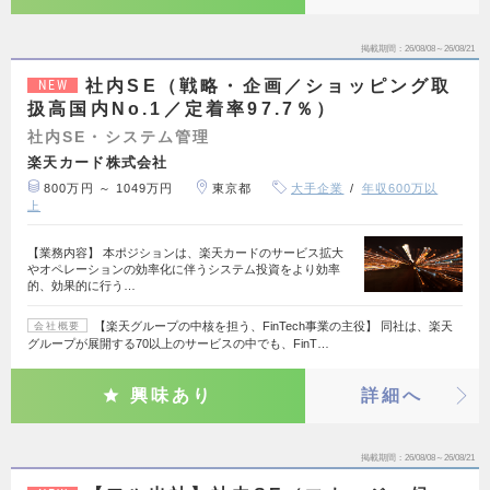
掲載期間
26/08/08～26/08/21
社内SE（戦略・企画／ショッピング取
NEW
扱高国内No.1／定着率97.7％）
社内SE・システム管理
楽天カード株式会社
800万円 ～ 1049万円
東京都
大手企業
年収600万以
上
【業務内容】 本ポジションは、楽天カードのサービス拡大
やオペレーションの効率化に伴うシステム投資をより効率
的、効果的に行う…
【楽天グループの中核を担う、FinTech事業の主役】 同社は、楽天
会社概要
グループが展開する70以上のサービスの中でも、FinT…
興味あり
詳細へ
掲載期間
26/08/08～26/08/21