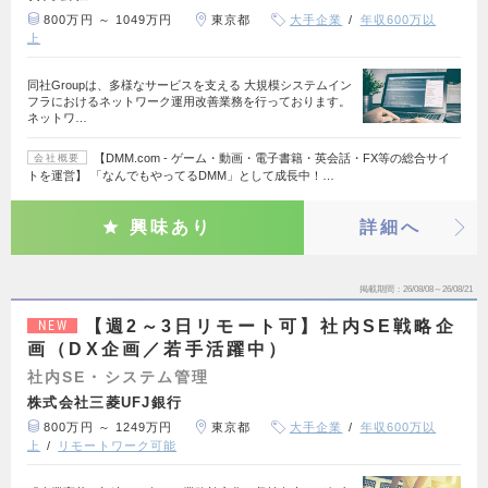
800万円 ～ 1049万円
東京都
大手企業
年収600万以
上
同社Groupは、多様なサービスを支える 大規模システムイン
フラにおけるネットワーク運用改善業務を行っております。
ネットワ…
【DMM.com - ゲーム・動画・電子書籍・英会話・FX等の総合サイ
会社概要
トを運営】 「なんでもやってるDMM」として成長中！…
興味あり
詳細へ
掲載期間
26/08/08～26/08/21
【週2～3日リモート可】社内SE戦略企
NEW
画（DX企画／若手活躍中）
社内SE・システム管理
株式会社三菱UFJ銀行
800万円 ～ 1249万円
東京都
大手企業
年収600万以
上
リモートワーク可能