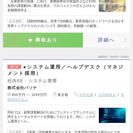
「企業変革の加速」に向け、業務効率化や収益向上など行内
各部の課題解決に重点を置き、プロジェクトの立ち上げから
各種開発等ま…
【国内900拠点、世界で500拠点。業界屈指のネットワークを活かす
会社概要
世界トップクラスのメガバンク】 国内最大、邦銀随一の顧客…
興味あり
詳細へ
掲載期間
26/08/08～26/08/21
●システム運用／ヘルプデスク（マネジ
NEW
メント採用）
社内SE・システム管理
株式会社パソナ
800万円 ～ 1049万円
東京都
大手企業
土日祝休み
年
収600万以上
同社では、顧客課題解決のためにワンストップでシステムに
関するトータルサポートを実施しております。特に、システ
ム運用とヘル…
【派遣・請負事業を中心とする、日本屈指の総合人材サービス企
会社概要