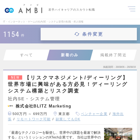
若手ハイキャリアのスカウト転職
IT・インターネット・ゲームの社内SE・システム管理の転職・求人情報
1154
条件変更
件
すべて
新着のみ
掲載終了間近
掲載期間
26/08/06～26/08/19
【リスクマネジメント/ディーリング】
NEW
世界市場に興味がある方必見！ディーリング
システム構築とリスク調査
社内SE・システム管理
株式会社BLITZ Marketing
500万円 ～ 699万円
東京都
ベンチャー企業
海外出
張
リモートワーク可能
副業してもOK
「最適なテクノロジーを駆使し、世界中の課題を最速で解決
する」というミッションのXTech企業です。 当社は世界中の