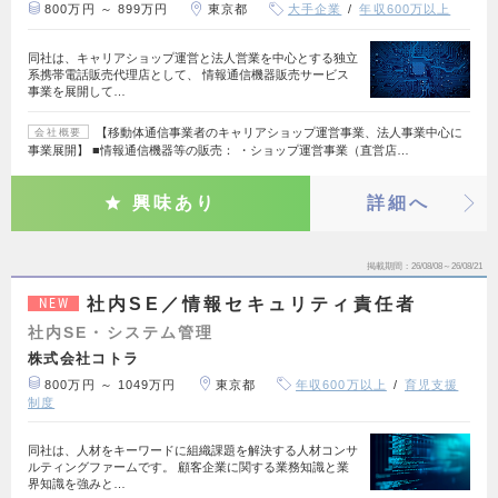
800万円 ～ 899万円
東京都
大手企業
年収600万以上
同社は、キャリアショップ運営と法人営業を中心とする独立
系携帯電話販売代理店として、 情報通信機器販売サービス
事業を展開して…
【移動体通信事業者のキャリアショップ運営事業、法人事業中心に
会社概要
事業展開】 ■情報通信機器等の販売： ・ショップ運営事業（直営店…
興味あり
詳細へ
掲載期間
26/08/08～26/08/21
社内SE／情報セキュリティ責任者
NEW
社内SE・システム管理
株式会社コトラ
800万円 ～ 1049万円
東京都
年収600万以上
育児支援
制度
同社は、人材をキーワードに組織課題を解決する人材コンサ
ルティングファームです。 顧客企業に関する業務知識と業
界知識を強みと…