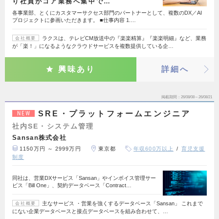
り社員がコア業務へ集中で…
各事業部、とくにカスタマーサクセス部門のパートナーとして、複数のDX／AI
プロジェクトに参画いただきます。 ■仕事内容 1.…
ラクスは、テレビCM放送中の『楽楽精算』『楽楽明細』など、業務
会社概要
が「楽！」になるようなクラウドサービスを複数提供している企…
興味あり
詳細へ
掲載期間
26/08/08～26/08/21
SRE・プラットフォームエンジニア
NEW
社内SE・システム管理
Sansan株式会社
1150万円 ～ 2999万円
東京都
年収600万以上
育児支援
制度
同社は、営業DXサービス「Sansan」やインボイス管理サー
ビス「Bill One」、契約データベース「Contract…
主なサービス ・営業を強くするデータベース「Sansan」 これまで
会社概要
にない企業データベースと接点データベースを組み合わせて、…