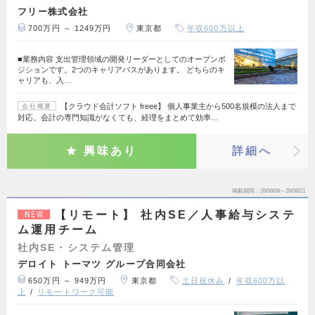
フリー株式会社
700万円 ～ 1249万円
東京都
年収600万以上
■業務内容 支出管理領域の開発リーダーとしてのオープンポ
ジションです。2つのキャリアパスがあります。 どちらのキ
ャリアも、入…
【クラウド会計ソフト freee】 個人事業主から500名規模の法人まで
会社概要
対応。会計の専門知識がなくても、経理をまとめて効率…
興味あり
詳細へ
掲載期間
26/08/08～26/08/21
【リモート】 社内SE／人事給与システ
NEW
ム運用チーム
社内SE・システム管理
デロイト トーマツ グループ合同会社
650万円 ～ 949万円
東京都
土日祝休み
年収600万以
上
リモートワーク可能