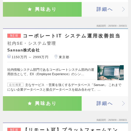
興味あり
詳細へ
掲載期間
26/08/08～26/08/21
コーポレートIT システム運用改善担当
NEW
社内SE・システム管理
Sansan株式会社
1150万円 ～ 2999万円
東京都
社内情報システム部門であるコーポレートシステム部内の運
用担当として、EX（Employee Experience）のシン…
主なサービス ・営業を強くするデータベース「Sansan」 これまで
会社概要
にない企業データベースと接点データベースを組み合わせて、…
興味あり
詳細へ
掲載期間
26/08/08～26/08/21
【リモート可】プラットフォームエン
NEW