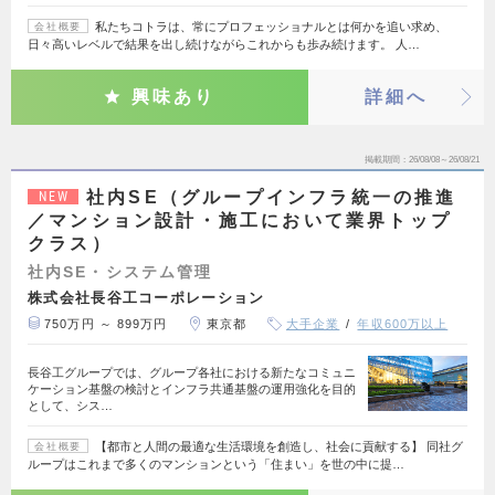
私たちコトラは、常にプロフェッショナルとは何かを追い求め、
会社概要
日々高いレベルで結果を出し続けながらこれからも歩み続けます。 人…
興味あり
詳細へ
掲載期間
26/08/08～26/08/21
社内SE（グループインフラ統一の推進
NEW
／マンション設計・施工において業界トップ
クラス）
社内SE・システム管理
株式会社長谷工コーポレーション
750万円 ～ 899万円
東京都
大手企業
年収600万以上
長谷工グループでは、グループ各社における新たなコミュニ
ケーション基盤の検討とインフラ共通基盤の運用強化を目的
として、シス…
【都市と人間の最適な生活環境を創造し、社会に貢献する】 同社グ
会社概要
ループはこれまで多くのマンションという「住まい」を世の中に提…