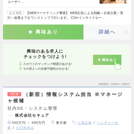
ユーザー…
【WEBマーケティング事業】 WEB広告による戦略～企画立案～実
会社概要
行～改善までをワンストップで行います。 CSやインサイドセー…
興味あり
詳細へ
興味のある求人に
チェックをつけよう!
興味あり
スカウトのマッチング精度があがる!
その求人への合格可能性がわかる!
掲載期間
26/08/04～26/08/17
（新宿）情報システム担当 ※マネージ
NEW
ャ候補
社内SE・システム管理
株式会社セキュア
550万円 ～ 699万円
東京都
上場企業
ベンチャー企
業
土日祝休み