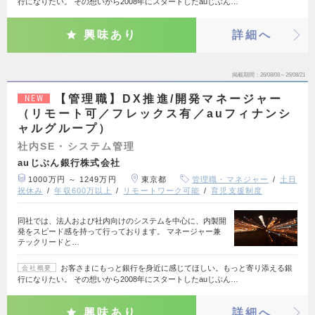
行になりたい。 その想いから2008年にスタートしたauじぶん…
興味あり
詳細へ
掲載期間
26/08/08～26/08/21
【管理職】DX推進/開発マネージャー
NEW
（リモート可／フレックス有／auフィナンシ
ャルグループ）
社内SE・システム管理
auじぶん銀行株式会社
1000万円 ～ 1249万円
東京都
管理職・マネジャー
土日
祝休み
年収600万以上
リモートワーク可能
育児支援制度
同社では、法人および社内向けのシステムを中心に、内製開
発をスピード感を持って行っております。 マネージャー兼
テックリードと…
お客さまにもっと銀行を身近に感じてほしい。もっと寄り添える銀
会社概要
行になりたい。 その想いから2008年にスタートしたauじぶん…
興味あり
詳細へ