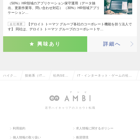
（50%）HR領域のアプリケーション保守運用（データ抽
出、更新作業等、問い合わせ対応） （30%）HR領域アプリ
ケーション…
【デロイト トーマツ グループ各社のコーポレート機能を担う法人で
会社概要
す】 同社は、デロイト トーマツ グループのコーポレートサ…
興味あり
詳細へ
ハイクラ
技術系（IT・
社内SE・
IT・インターネット・ゲームの社内
ス求人T
Web・通信
システム管
SE・システム管理の転職・求人情報
OP
系）
理
一覧
若手ハイキャリアのスカウト転職
利用規約
求人情報に関するポリシー
個人情報の取り扱い
推奨環境