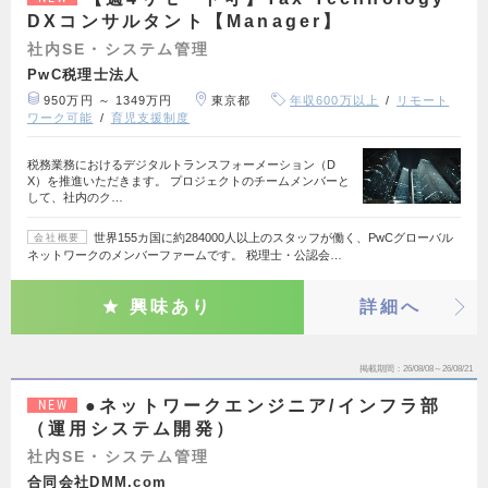
DXコンサルタント【Manager】
社内SE・システム管理
PwC税理士法人
950万円 ～ 1349万円
東京都
年収600万以上
リモート
ワーク可能
育児支援制度
税務業務におけるデジタルトランスフォーメーション（D
X）を推進いただきます。 プロジェクトのチームメンバーと
して、社内のク…
世界155カ国に約284000人以上のスタッフが働く、PwCグローバル
会社概要
ネットワークのメンバーファームです。 税理士・公認会…
興味あり
詳細へ
掲載期間
26/08/08～26/08/21
●ネットワークエンジニア/インフラ部
NEW
（運用システム開発）
社内SE・システム管理
合同会社DMM.com