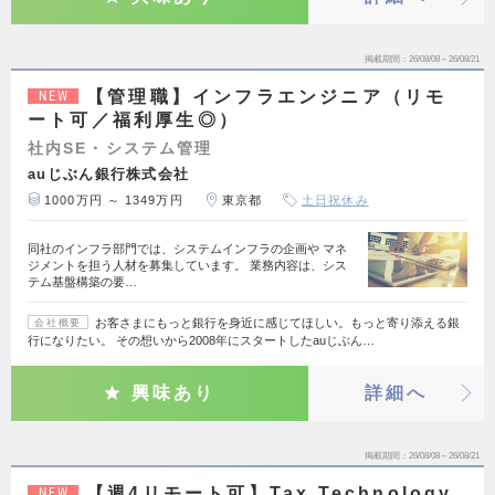
掲載期間
26/08/08～26/08/21
【管理職】インフラエンジニア（リモ
NEW
ート可／福利厚生◎）
社内SE・システム管理
auじぶん銀行株式会社
1000万円 ～ 1349万円
東京都
土日祝休み
同社のインフラ部門では、システムインフラの企画や マネ
ジメントを担う人材を募集しています。 業務内容は、シス
テム基盤構築の要…
お客さまにもっと銀行を身近に感じてほしい。もっと寄り添える銀
会社概要
行になりたい。 その想いから2008年にスタートしたauじぶん…
興味あり
詳細へ
掲載期間
26/08/08～26/08/21
【週4リモート可】Tax Technology
NEW