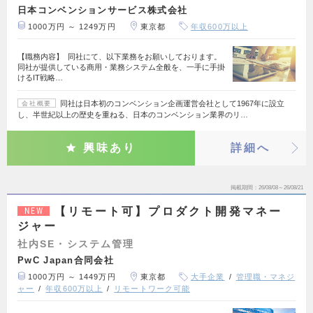
日本コンベンションサービス株式会社
1000万円 ～ 1249万円
東京都
年収600万以上
【職務内容】 同社にて、以下業務をお願いしております。
同社が提供している商用・業務システム全般を、一手に手掛
けるIT戦略…
同社は日本初のコンベンション企画運営会社として1967年に設立
会社概要
し、半世紀以上の歴史を重ねる、日本のコンベンション業界のリ…
興味あり
詳細へ
掲載期間
26/08/08～26/08/21
【リモート可】プロダクト開発マネー
NEW
ジャー
社内SE・システム管理
PwC Japan合同会社
1000万円 ～ 1449万円
東京都
大手企業
管理職・マネジ
ャー
年収600万以上
リモートワーク可能