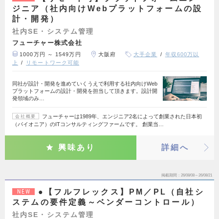
ジニア（社内向けWebプラットフォームの設
計・開発）
社内SE・システム管理
フューチャー株式会社
1000万円 ～ 1549万円
大阪府
大手企業
年収600万以
上
リモートワーク可能
同社が設計・開発を進めていくうえで利用する社内向けWeb
プラットフォームの設計・開発を担当して頂きます。設計開
発領域のみ…
フューチャーは1989年、エンジニア2名によって創業された日本初
会社概要
（パイオニア）のITコンサルティングファームです。 創業当…
興味あり
詳細へ
掲載期間
26/08/08～26/08/21
●【フルフレックス】PM／PL（自社シ
NEW
ステムの要件定義～ベンダーコントロール）
社内SE・システム管理