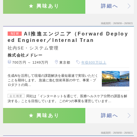
興味あり
詳細へ
掲載期間
26/08/08～26/08/21
AI推進エンジニア（Forward Deploy
NEW
ed Engineer／Internal Tran
社内SE・システム管理
株式会社メドレー
700万円 ～ 1249万円
東京都
年収600万以上
生成AIを活用して現場の課題解決を最短最速で実現いただく
ことを期待します。 急速に進む技術革新の中で、事業・プ
ロダクトの両…
同社は「インターネットを通じて、医療ヘルスケア分野の課題を解
会社概要
決する」ことを目指しています。 この4つの事業を運営しています…
興味あり
詳細へ
掲載期間
26/08/08～26/08/21