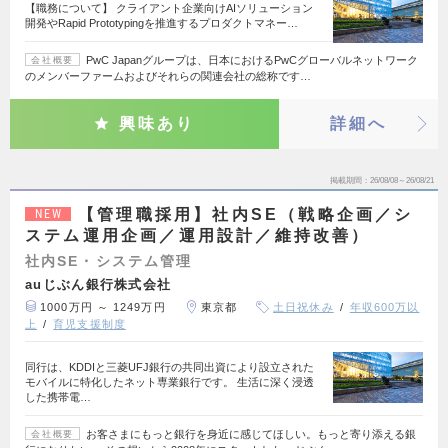
【職務について】 クライアント企業向けAIソリューション
開発やRapid Prototypingを推進するプロダクトマネー…
PwC Japanグループは、日本におけるPwCグローバルネットワーク
会社概要
のメンバーファームおよびそれらの関連会社の総称です…
興味あり
詳細へ
掲載期間
26/08/08～26/08/21
【管理職採用】社内SE（戦略企画／シ
NEW
ステム運用企画／運用設計／維持改善）
社内SE・システム管理
auじぶん銀行株式会社
1000万円 ～ 1249万円
東京都
土日祝休み
年収600万以
上
育児支援制度
同行は、KDDIと三菱UFJ銀行の共同出資により設立された
モバイルに特化したネット専業銀行です。 生活に深く浸透
した携帯電…
お客さまにもっと銀行を身近に感じてほしい。もっと寄り添える銀
会社概要