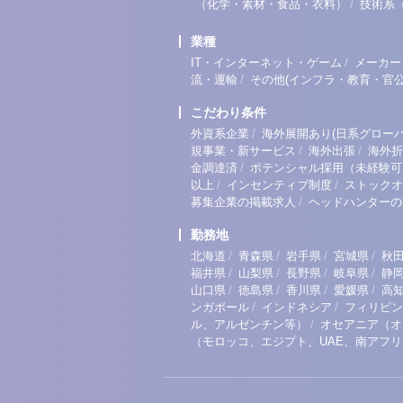
/
（化学・素材・食品・衣料）
技術系
業種
/
IT・インターネット・ゲーム
メーカー
/
流・運輸
その他(インフラ・教育・官公
こだわり条件
/
外資系企業
海外展開あり(日系グローバ
/
/
規事業・新サービス
海外出張
海外折
/
金調達済
ポテンシャル採用（未経験可
/
/
以上
インセンティブ制度
ストックオ
/
募集企業の掲載求人
ヘッドハンターの
勤務地
/
/
/
/
北海道
青森県
岩手県
宮城県
秋
/
/
/
/
福井県
山梨県
長野県
岐阜県
静
/
/
/
/
山口県
徳島県
香川県
愛媛県
高
/
/
ンガポール
インドネシア
フィリピン
/
ル、アルゼンチン等）
オセアニア（オ
（モロッコ、エジプト、UAE、南アフ