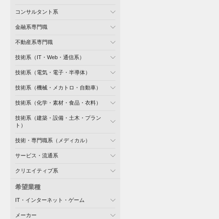
コンサルタント系
金融系専門職
不動産系専門職
技術系（IT・Web・通信系）
技術系（電気・電子・半導体）
技術系（機械・メカトロ・自動車）
技術系（化学・素材・食品・衣料）
技術系（建築・設備・土木・プラン
ト）
技術・専門職系（メディカル）
サービス・流通系
クリエイティブ系
希望業種
IT・インターネット・ゲーム
メーカー