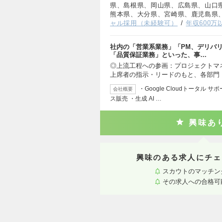
県、島根県、岡山県、広島県、山口
熊本県、大分県、宮崎県、鹿児島県
ャル採用（未経験可）
年収600万
社内の「営業系業務」「PM、デリバ
「品質保証業務」といった、事…
◎上流工程への参画：プロジェクトマ
上席者の指示・リードのもと、各部門
・Google Cloudトータル サポ
会社概要
ス販売 ・生成 AI …
興味あ
興味のある求人にチェ
スカウトのマッチン
その求人への合格可