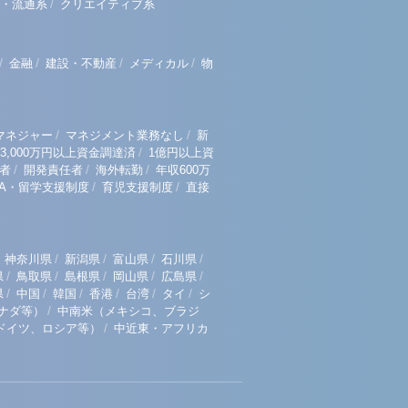
/
・流通系
クリエイティブ系
/
/
/
/
金融
建設・不動産
メディカル
物
/
/
マネジャー
マネジメント業務なし
新
/
3,000万円以上資金調達済
1億円以上資
/
/
/
者
開発責任者
海外転勤
年収600万
/
/
BA・留学支援制度
育児支援制度
直接
/
/
/
/
神奈川県
新潟県
富山県
石川県
/
/
/
/
/
県
鳥取県
島根県
岡山県
広島県
/
/
/
/
/
/
県
中国
韓国
香港
台湾
タイ
シ
/
ナダ等）
中南米（メキシコ、ブラジ
/
ドイツ、ロシア等）
中近東・アフリカ