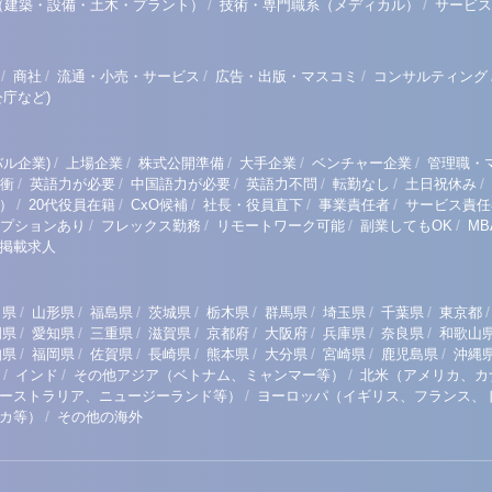
/
/
（建築・設備・土木・プラント）
技術・専門職系（メディカル）
サービス
/
/
/
/
商社
流通・小売・サービス
広告・出版・マスコミ
コンサルティング
庁など)
/
/
/
/
/
ル企業)
上場企業
株式公開準備
大手企業
ベンチャー企業
管理職・
/
/
/
/
/
/
衝
英語力が必要
中国語力が必要
英語力不問
転勤なし
土日祝休み
/
/
/
/
/
）
20代役員在籍
CxO候補
社長・役員直下
事業責任者
サービス責任
/
/
/
/
プションあり
フレックス勤務
リモートワーク可能
副業してもOK
M
掲載求人
/
/
/
/
/
/
/
/
/
田県
山形県
福島県
茨城県
栃木県
群馬県
埼玉県
千葉県
東京都
/
/
/
/
/
/
/
/
岡県
愛知県
三重県
滋賀県
京都府
大阪府
兵庫県
奈良県
和歌山
/
/
/
/
/
/
/
/
知県
福岡県
佐賀県
長崎県
熊本県
大分県
宮崎県
鹿児島県
沖縄
/
/
/
インド
その他アジア（ベトナム、ミャンマー等）
北米（アメリカ、カ
/
ーストラリア、ニュージーランド等）
ヨーロッパ（イギリス、フランス、
/
リカ等）
その他の海外