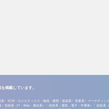
報を掲載しています。
/
/
/
門系
SCM・ロジスティクス・物流・購買・貿易系
営業系
マーケティン
/
/
/
職
技術系（IT・Web・通信系）
技術系（電気・電子・半導体）
技術系