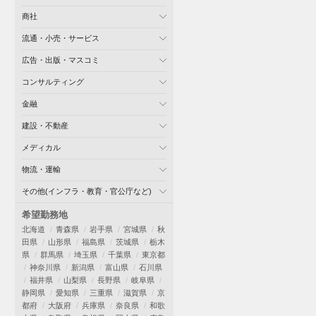
商社
流通・小売・サービス
広告・出版・マスコミ
コンサルティング
金融
建設・不動産
メディカル
物流・運輸
その他(インフラ・教育・官公庁など)
希望勤務地
北海道
青森県
岩手県
宮城県
秋
田県
山形県
福島県
茨城県
栃木
県
群馬県
埼玉県
千葉県
東京都
神奈川県
新潟県
富山県
石川県
福井県
山梨県
長野県
岐阜県
静岡県
愛知県
三重県
滋賀県
京
都府
大阪府
兵庫県
奈良県
和歌