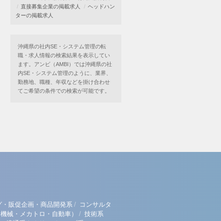
直接募集企業の掲載求人
ヘッドハン
ターの掲載求人
沖縄県の社内SE・システム管理の転
職・求人情報の検索結果を表示してい
ます。アンビ（AMBI）では沖縄県の社
内SE・システム管理のように、業界、
勤務地、職種、年収などを掛け合わせ
てご希望の条件での検索が可能です。
/
グ・販促企画・商品開発系
コンサルタ
/
（機械・メカトロ・自動車）
技術系