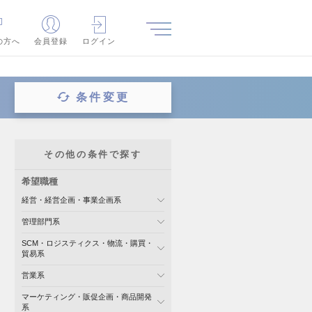
の方へ
会員登録
ログイン
条件変更
その他の条件で探す
希望職種
経営・経営企画・事業企画系
管理部門系
SCM・ロジスティクス・物流・購買・
貿易系
営業系
マーケティング・販促企画・商品開発
系