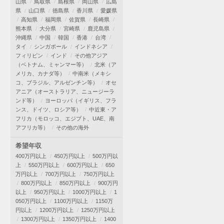
山県
鳥取県
島根県
岡山県
広島
県
山口県
徳島県
香川県
愛媛県
高知県
福岡県
佐賀県
長崎県
熊本県
大分県
宮崎県
鹿児島県
沖縄県
中国
韓国
香港
台湾
タイ
シンガポール
インドネシア
フィリピン
インド
その他アジア
（ベトナム、ミャンマー等）
北米（ア
メリカ、カナダ等）
中南米（メキシ
コ、ブラジル、アルゼンチン等）
オセ
アニア（オーストラリア、ニュージーラ
ンド等）
ヨーロッパ（イギリス、フラ
ンス、ドイツ、ロシア等）
中近東・ア
フリカ（モロッコ、エジプト、UAE、南
アフリカ等）
その他の海外
希望年収
400万円以上
450万円以上
500万円以
上
550万円以上
600万円以上
650
万円以上
700万円以上
750万円以上
800万円以上
850万円以上
900万円
以上
950万円以上
1000万円以上
1
050万円以上
1100万円以上
1150万
円以上
1200万円以上
1250万円以上
1300万円以上
1350万円以上
1400