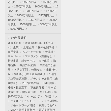
万円以上
1450万円以上
1500万円以
上
1550万円以上
1600万円以上
16
50万円以上
1700万円以上
1750万円
以上
1800万円以上
1850万円以上
1900万円以上
1950万円以上
2000万
円以上
2500万円以上
3000万円以上
5000万円以上
こだわり条件
外資系企業
海外展開あり(日系グロー
バル企業)
上場企業
株式公開準備
大手企業
ベンチャー企業
管理職・
マネジャー
マネジメント業務なし
新規事業・新サービス
海外出張
海
外折衝
英語力が必要
中国語力が必
要
英語力不問
転勤なし
土日祝休
み
3,000万円以上資金調達済
1億円
以上資金調達済
ポテンシャル採用（未
経験可）
20代役員在籍
CxO候補
社長・役員直下
事業責任者
サービ
ス責任者
開発責任者
海外転勤
年
収600万以上
インセンティブ制度
ス
トックオプションあり
フレックス勤務
リモートワーク可能
副業してもOK
MBA・留学支援制度
育児支援制度