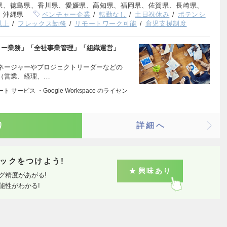
県、徳島県、香川県、愛媛県、高知県、福岡県、佐賀県、長崎県、
、沖縄県
ベンチャー企業
転勤なし
土日祝休み
ポテンシ
以上
フレックス勤務
リモートワーク可能
育児支援制度
リー業務」「全社事業管理」「組織運営」
ネージャーやプロジェクトリーダーなどの
（営業、経理、…
ート サービス ・Google Workspace のライセン
り
詳細へ
ックをつけよう!
興味あり
グ精度があがる!
能性がわかる!