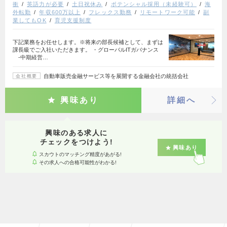
衝
英語力が必要
土日祝休み
ポテンシャル採用（未経験可）
海
外転勤
年収600万以上
フレックス勤務
リモートワーク可能
副
業してもOK
育児支援制度
下記業務をお任せします。※将来の部長候補として、まずは
課長級でご入社いただきます。 ・グローバルITガバナンス
‐中期経営…
自動車販売金融サービス等を展開する金融会社の統括会社
会社概要
興味あり
詳細へ
興味のある求人に
チェックをつけよう!
興味あり
スカウトのマッチング精度があがる!
その求人への合格可能性がわかる!