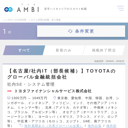
若手ハイキャリアのスカウト転職
シンガポールの社内SE・システム管理の転職・求人情報
1
条件変更
件
すべて
新着のみ
掲載終了間近
掲載期間
26/08/05～26/08/18
【名古屋/社内IT（部長候補）】TOYOTAの
グローバル金融統括会社
社内SE・システム管理
トヨタファイナンシャルサービス株式会社
1300万円 ～ 1649万円
東京都、愛知県、中国、韓国、台湾、シ
ンガポール、インドネシア、フィリピン、インド、その他アジア（ベト
ナム、ミャンマー等）、北米（アメリカ、カナダ等）、中南米（メキシ
コ、ブラジル、アルゼンチン等）、オセアニア（オーストラリア、ニュ
ージーランド等）、ヨーロッパ（イギリス、フランス、ドイツ、ロシア
等）、中近東・アフリカ（モロッコ、エジプト、UAE、南アフリカ
等）
海外展開あり（日系グローバル企業）
海外出張
海外折