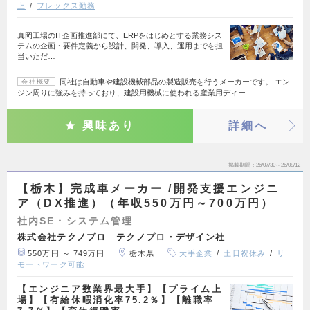
上
フレックス勤務
真岡工場のIT企画推進部にて、ERPをはじめとする業務シス
テムの企画・要件定義から設計、開発、導入、運用までを担
当いただ…
同社は自動車や建設機械部品の製造販売を行うメーカーです。 エン
会社概要
ジン周りに強みを持っており、建設用機械に使われる産業用ディー…
興味あり
詳細へ
掲載期間
26/07/30～26/08/12
【栃木】完成車メーカー /開発支援エンジニ
ア（DX推進）（年収550万円～700万円）
社内SE・システム管理
株式会社テクノプロ テクノプロ・デザイン社
550万円 ～ 749万円
栃木県
大手企業
土日祝休み
リ
モートワーク可能
【エンジニア数業界最大手】【プライム上
場】【有給休暇消化率75.2％】【離職率