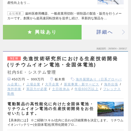
産性向上をリ…
歯科医療用機器、一般産業用切削・研削器の製造・販売を行うメー
会社概要
カーです。創業から超高速回転技術を追求し続け、革新的な製品を…
興味あり
詳細へ
掲載期間
26/08/04～26/08/17
先進技術研究所における生産技術開発
NEW
(リチウムイオン電池・全固体電池)
社内SE・システム管理
450万円 ～ 999万円
栃木県
海外展開あり（日系グローバ
ル企業）
上場企業
大手企業
新規事業・新サービス
海外出張
海外折衝
英語力が必要
土日祝休み
年収600万以上
フレックス
勤務
電動製品の高性能化に向けた全固体電池・
リチウムイオン電池の生産技術開発をお任
せいたします。
【具体的には】 ※ご経験/スキル/志向に合わせ詳細業務を決定します。 リチウム
イオンバッテリー(全固体電池)実用化開発プロ…