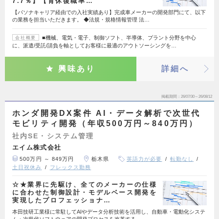
7.7％】【育休復職率…
【パソナキャリア経由での入社実績あり】完成車メーカーの開発部門にて、以下
の業務を担当いただきます。 ◆法規・規格情報管理 法…
■機械、電気・電子、制御ソフト、半導体、プラント分野を中心
会社概要
に、派遣/受託/請負を軸としてお客様に最適のアウトソーシングを…
興味あり
詳細へ
掲載期間
26/07/30～26/08/12
ホンダ開発DX案件 AI・データ解析で次世代
モビリティ開発（年収500万円～840万円）
社内SE・システム管理
エイム株式会社
500万円 ～ 849万円
栃木県
英語力が必要
転勤なし
土日祝休み
フレックス勤務
☆★業界に先駆け、全てのメーカーの仕様
に合わせた制御設計・モデルベース開発を
実現したプロフェッショナ…
本田技研工業様に常駐してAIやデータ分析技術を活用し、自動車・電動化システ
ム・次世代ソフトウェアの開発プロセスを改革する…