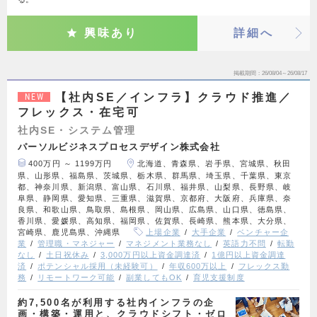
興味あり
詳細へ
掲載期間
26/08/04～26/08/17
【社内SE／インフラ】クラウド推進／
NEW
フレックス・在宅可
社内SE・システム管理
パーソルビジネスプロセスデザイン株式会社
400万円 ～ 1199万円
北海道、青森県、岩手県、宮城県、秋田
県、山形県、福島県、茨城県、栃木県、群馬県、埼玉県、千葉県、東京
都、神奈川県、新潟県、富山県、石川県、福井県、山梨県、長野県、岐
阜県、静岡県、愛知県、三重県、滋賀県、京都府、大阪府、兵庫県、奈
良県、和歌山県、鳥取県、島根県、岡山県、広島県、山口県、徳島県、
香川県、愛媛県、高知県、福岡県、佐賀県、長崎県、熊本県、大分県、
宮崎県、鹿児島県、沖縄県
上場企業
大手企業
ベンチャー企
業
管理職・マネジャー
マネジメント業務なし
英語力不問
転勤
なし
土日祝休み
3,000万円以上資金調達済
1億円以上資金調達
済
ポテンシャル採用（未経験可）
年収600万以上
フレックス勤
務
リモートワーク可能
副業してもOK
育児支援制度
約7,500名が利用する社内インフラの企
画・構築・運用と、クラウドシフト・ゼロ