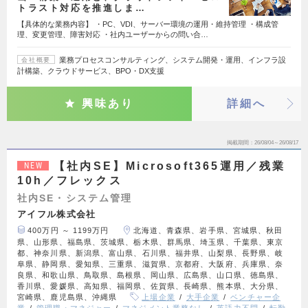
トラスト対応を推進しま…
【具体的な業務内容】 ・PC、VDI、サーバー環境の運用・維持管理 ・構成管
理、変更管理、障害対応 ・社内ユーザーからの問い合…
業務プロセスコンサルティング、システム開発・運用、インフラ設
会社概要
計構築、クラウドサービス、BPO・DX支援
興味あり
詳細へ
掲載期間
26/08/04～26/08/17
【社内SE】Microsoft365運用／残業
NEW
10h／フレックス
社内SE・システム管理
アイフル株式会社
400万円 ～ 1199万円
北海道、青森県、岩手県、宮城県、秋田
県、山形県、福島県、茨城県、栃木県、群馬県、埼玉県、千葉県、東京
都、神奈川県、新潟県、富山県、石川県、福井県、山梨県、長野県、岐
阜県、静岡県、愛知県、三重県、滋賀県、京都府、大阪府、兵庫県、奈
良県、和歌山県、鳥取県、島根県、岡山県、広島県、山口県、徳島県、
香川県、愛媛県、高知県、福岡県、佐賀県、長崎県、熊本県、大分県、
宮崎県、鹿児島県、沖縄県
上場企業
大手企業
ベンチャー企