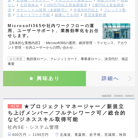
業
管理職・マネジャー
マネジメント業務なし
英語力不問
転勤
なし
土日祝休み
3,000万円以上資金調達済
1億円以上資金調達
済
ポテンシャル採用（未経験可）
年収600万以上
フレックス勤
務
リモートワーク可能
副業してもOK
育児支援制度
Microsoft365や社内ワークフローの運
用、ユーザーサポート、業務効率化をお任
せします。
【具体的な業務内容】 ・Microsoft365の運用、維持管理 ・ライセンス、アカウ
ント管理 ・社内ユーザーからの問い合わせ…
無担保ローン、クレジットカード、事業者ローン、決済代行、保証
会社概要
事業
興味あり
詳細へ
掲載期間
26/08/03～26/08/16
★プロジェクトマネージャー／新規立
NEW
ち上げメンバー／フルテレワーク可／総合的
なビジネススキル取得可能
社内SE・システム管理
600万円 ～ 1199万円
北海道、青森県、岩手県、宮城県、秋田