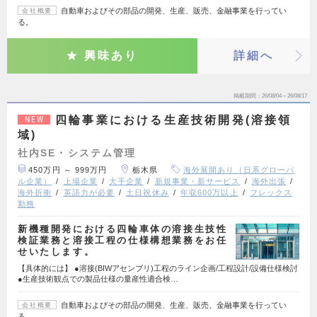
自動車およびその部品の開発、生産、販売、金融事業を行ってい
会社概要
る。
興味あり
詳細へ
掲載期間
26/08/04～26/08/17
四輪事業における生産技術開発(溶接領
NEW
域)
社内SE・システム管理
450万円 ～ 999万円
栃木県
海外展開あり（日系グローバ
ル企業）
上場企業
大手企業
新規事業・新サービス
海外出張
海外折衝
英語力が必要
土日祝休み
年収600万以上
フレックス
勤務
新機種開発における四輪車体の溶接生技性
検証業務と溶接工程の仕様構想業務をお任
せいたします。
【具体的には】 ●溶接(BIWアセンブリ)工程のライン企画/工程設計/設備仕様検討
●生産技術観点での製品仕様の量産性適合検…
自動車およびその部品の開発、生産、販売、金融事業を行ってい
会社概要
る。