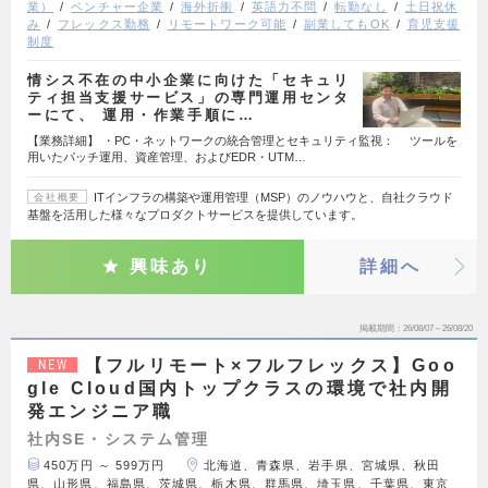
業）
ベンチャー企業
海外折衝
英語力不問
転勤なし
土日祝休
み
フレックス勤務
リモートワーク可能
副業してもOK
育児支援
制度
情シス不在の中小企業に向けた「セキュリ
ティ担当支援サービス」の専門運用センタ
ーにて、 運用・作業手順に…
【業務詳細】 ・PC・ネットワークの統合管理とセキュリティ監視： ツールを
用いたパッチ運用、資産管理、およびEDR・UTM…
ITインフラの構築や運用管理（MSP）のノウハウと、自社クラウド
会社概要
基盤を活用した様々なプロダクトサービスを提供しています。
興味あり
詳細へ
掲載期間
26/08/07～26/08/20
【フルリモート×フルフレックス】Goo
NEW
gle Cloud国内トップクラスの環境で社内開
発エンジニア職
社内SE・システム管理
450万円 ～ 599万円
北海道、青森県、岩手県、宮城県、秋田
県、山形県、福島県、茨城県、栃木県、群馬県、埼玉県、千葉県、東京