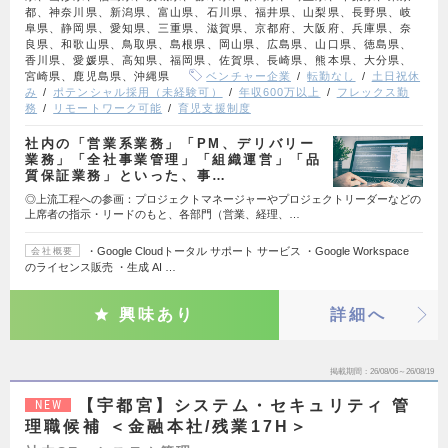
都、神奈川県、新潟県、富山県、石川県、福井県、山梨県、長野県、岐
阜県、静岡県、愛知県、三重県、滋賀県、京都府、大阪府、兵庫県、奈
良県、和歌山県、鳥取県、島根県、岡山県、広島県、山口県、徳島県、
香川県、愛媛県、高知県、福岡県、佐賀県、長崎県、熊本県、大分県、
宮崎県、鹿児島県、沖縄県
ベンチャー企業
転勤なし
土日祝休
み
ポテンシャル採用（未経験可）
年収600万以上
フレックス勤
務
リモートワーク可能
育児支援制度
社内の「営業系業務」「PM、デリバリー
業務」「全社事業管理」「組織運営」「品
質保証業務」といった、事…
◎上流工程への参画：プロジェクトマネージャーやプロジェクトリーダーなどの
上席者の指示・リードのもと、各部門（営業、経理、…
・Google Cloudトータル サポート サービス ・Google Workspace
会社概要
のライセンス販売 ・生成 AI …
興味あり
詳細へ
掲載期間
26/08/06～26/08/19
【宇都宮】システム・セキュリティ 管
NEW
理職候補 ＜金融本社/残業17H＞