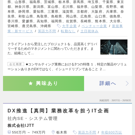
県、山形県、福島県、茨城県、栃木県、群馬県、埼玉県、千葉県、東京
都、神奈川県、新潟県、富山県、石川県、福井県、山梨県、長野県、岐
阜県、静岡県、愛知県、三重県、滋賀県、京都府、大阪府、兵庫県、奈
良県、和歌山県、鳥取県、島根県、岡山県、広島県、山口県、徳島県、
香川県、愛媛県、高知県、福岡県、佐賀県、長崎県、熊本県、大分県、
宮崎県、鹿児島県、沖縄県
大手企業
ベンチャー企業
新規事
業・新サービス
英語力不問
転勤なし
土日祝休み
クライアントから受注したプロジェクトを、品質高くデリバ
リ―するためのマネジメントに関わっていただきます。ま
た、組織として…
■コンサルティング業務における3つの特徴 １．特定の製品やソリュ
会社概要
ーションありきのDXではなく、イシュードリブンであること ２…
興味あり
詳細へ
掲載期間
26/07/31～26/08/20
DX推進【真岡】業務改革を担うIT企画
社内SE・システム管理
株式会社IJTT
550万円 ～ 749万円
栃木県
英語力不問
年収600万以