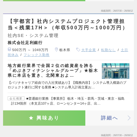
掲載期間
26/07/30～26/08/12
【宇都宮】社内システムプロジェクト管理担
当＜残業17H＞（年収500万円～1000万円）
社内SE・システム管理
株式会社足利銀行
500万円 ～ 1049万円
栃木県
大手企業
転勤なし
土日
祝休み
フレックス勤務
地方銀行業界で全国２位の総資産を誇る
「めぶきフィナンシャルグループ」★栃木
県に本店を置き、北関東およ…
【パソナキャリア経由での入社実績あり】【職務内容】 システム導入構築のプ
ロジェクト遂行に関する業務 ■システム導入計画立案お…
■普通銀行業務 【事業所】 栃木・埼玉・群馬・茨城・東京・福島
会社概要
計134箇所 （本支店107ヶ店、ローンセンター14ヶ店、出…
興味あり
詳細へ
掲載期間
26/07/30～26/08/12