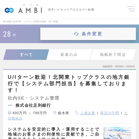
若手ハイキャリアのスカウト転職
栃木県の社内SE・システム管理の転職・求人情報
28
条件変更
件
すべて
新着のみ
掲載終了間近
掲載期間
26/08/03～26/08/16
U/Iターン歓迎！北関東トップクラスの地方銀
行で【システム部門担当】を募集しておりま
す！
社内SE・システム管理
株式会社足利銀行
400万円 ～ 799万円
栃木県
上場企業
英語力不問
土
日祝休み
システムを安定的に導入・運用することで
地域のお客さまの利便性に貢献でき、ご自