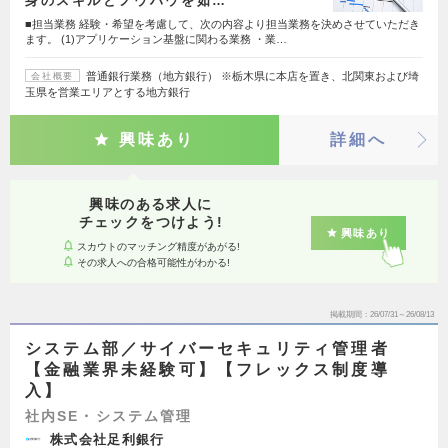
身のスキルとノウハウを如…
■担当業務 経験・希望を考慮して、次の内容より担当業務を決めさせていただき
ます。 (1)アプリケーション基盤に関わる業務 ・業…
普通銀行業務（地方銀行） ※栃木県に本店を置き、北関東および埼
会社概要
玉県を営業エリアとする地方銀行
興味あり
詳細へ
興味のある求人に
チェックをつけよう!
興味あり
スカウトのマッチング精度があがる!
その求人への合格可能性がわかる!
掲載期間
26/07/31～26/08/13
システム部／サイバーセキュリティ管理者
【金融業界未経験可】【フレックス制度導
入】
社内SE・システム管理
株式会社足利銀行