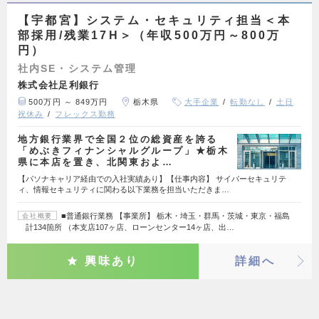
【宇都宮】システム・セキュリティ担当＜本
部採用/残業17H＞（年収500万円～800万
円）
社内SE・システム管理
株式会社足利銀行
500万円 ～ 849万円
栃木県
大手企業
転勤なし
土日
祝休み
フレックス勤務
地方銀行業界で全国２位の総資産を誇る
「めぶきフィナンシャルグループ」★栃木
県に本店を置き、北関東およ…
【パソナキャリア経由での入社実績あり】【仕事内容】 サイバーセキュリテ
ィ、情報セキュリティに関わる以下業務を担当いただきま…
■普通銀行業務 【事業所】 栃木・埼玉・群馬・茨城・東京・福島
会社概要
計134箇所 （本支店107ヶ店、ローンセンター14ヶ店、出…
興味あり
詳細へ