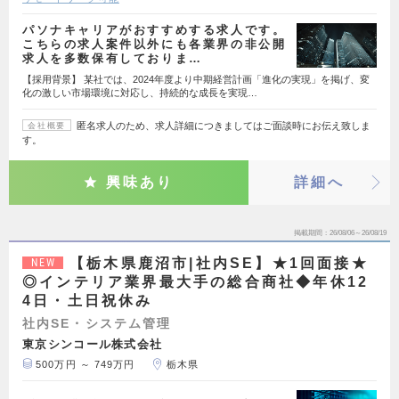
パソナキャリアがおすすめする求人です。
こちらの求人案件以外にも各業界の非公開
求人を多数保有しておりま…
【採用背景】 某社では、2024年度より中期経営計画「進化の実現」を掲げ、変
化の激しい市場環境に対応し、持続的な成長を実現…
匿名求人のため、求人詳細につきましてはご面談時にお伝え致しま
会社概要
す。
興味あり
詳細へ
掲載期間
26/08/06～26/08/19
【栃木県鹿沼市|社内SE】★1回面接★
NEW
◎インテリア業界最大手の総合商社◆年休12
4日・土日祝休み
社内SE・システム管理
東京シンコール株式会社
500万円 ～ 749万円
栃木県