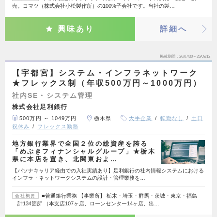
売。コマツ（株式会社小松製作所）の100%子会社です。当社の製…
興味あり
詳細へ
掲載期間
26/07/30～26/08/12
【宇都宮】システム・インフラネットワーク
★フレックス制（年収500万円～1000万円）
社内SE・システム管理
株式会社足利銀行
500万円 ～ 1049万円
栃木県
大手企業
転勤なし
土日
祝休み
フレックス勤務
地方銀行業界で全国２位の総資産を誇る
「めぶきフィナンシャルグループ」★栃木
県に本店を置き、北関東およ…
【パソナキャリア経由での入社実績あり】足利銀行の社内情報システムにおける
インフラ・ネットワークシステムの設計・管理業務を…
■普通銀行業務 【事業所】 栃木・埼玉・群馬・茨城・東京・福島
会社概要
計134箇所 （本支店107ヶ店、ローンセンター14ヶ店、出…