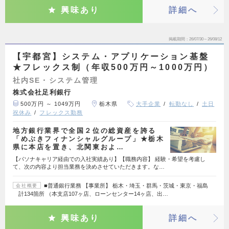
興味あり
詳細へ
掲載期間
26/07/30～26/08/12
【宇都宮】システム・アプリケーション基盤
★フレックス制（年収500万円～1000万円）
社内SE・システム管理
株式会社足利銀行
500万円 ～ 1049万円
栃木県
大手企業
転勤なし
土日
祝休み
フレックス勤務
地方銀行業界で全国２位の総資産を誇る
「めぶきフィナンシャルグループ」★栃木
県に本店を置き、北関東およ…
【パソナキャリア経由での入社実績あり】【職務内容】 経験・希望を考慮し
て、次の内容より担当業務を決めさせていただきます。な…
■普通銀行業務 【事業所】 栃木・埼玉・群馬・茨城・東京・福島
会社概要
計134箇所 （本支店107ヶ店、ローンセンター14ヶ店、出…
興味あり
詳細へ