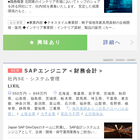
■職務概要 北関東のインテリア市場においてトップのシェア
を誇る同社にて、社内SEを募集いたします。 安定した就業
環境のもと、…
■事業内容 ◆テキスタイル事業部：椅子張地等家具用資材の企画開
会社概要
発・販売 ◆インテリア事業部：インテリア資材、製品の販売（カー…
興味あり
詳細へ
掲載期間
26/08/05～26/09/07
SAPエンジニア＜財務会計＞
NEW
社内SE・システム管理
LIXIL
550万円 ～ 849万円
北海道、青森県、岩手県、宮城県、秋田
県、山形県、福島県、茨城県、栃木県、群馬県、埼玉県、千葉県、東京
都、神奈川県、新潟県、富山県、石川県、福井県、山梨県、長野県、岐
阜県、静岡県、愛知県、三重県
海外展開あり（日系グローバル企
業）
上場企業
大手企業
英語力不問
土日祝休み
Japan SAP DevOpsのチームに所属し、SAP会計システムエ
ンジニアとして、企画・開発・保守運用業務をご担当い…