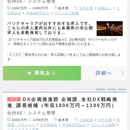
社内SE・システム管理
1000万円 ～ 2499万円
栃木県
大手企業
転勤なし
土
日祝休み
年収600万以上
フレックス勤務
パソナキャリアがおすすめする求人です。
こちらの求人案件以外にも各業界の非公開
求人を多数保有しておりま…
【パソナキャリア経由での入社実績あり】【仕事内容】 サイバーセキュリテ
ィ、情報セキュリティに関わる以下業務を担当いただきま…
匿名求人のため、求人詳細につきましてはご面談時にお伝え致しま
会社概要
す。
興味あり
詳細へ
掲載期間
26/08/06～26/08/19
DX企画推進部 企画課_全社DX戦略推
NEW
進_課長候補（年収1000万円～1300万円）
社内SE・システム管理
1000万円 ～ 1349万円
栃木県
上場企業
大手企業
管
理職・マネジャー
土日祝休み
年収600万以上
フレックス勤務
リモートワーク可能