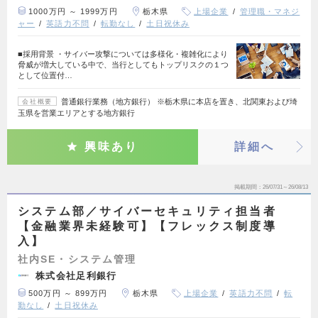
1000万円 ～ 1999万円
栃木県
上場企業
管理職・マネジ
ャー
英語力不問
転勤なし
土日祝休み
■採用背景 ・サイバー攻撃については多様化・複雑化により
脅威が増大している中で、当行としてもトップリスクの１つ
として位置付…
普通銀行業務（地方銀行） ※栃木県に本店を置き、北関東および埼
会社概要
玉県を営業エリアとする地方銀行
興味あり
詳細へ
掲載期間
26/07/31～26/08/13
システム部／サイバーセキュリティ担当者
【金融業界未経験可】【フレックス制度導
入】
社内SE・システム管理
株式会社足利銀行
500万円 ～ 899万円
栃木県
上場企業
英語力不問
転
勤なし
土日祝休み