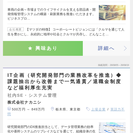
車両の企画～市場までのライフサイクルを支える部品表・開
発情報管理システムの構築・刷新業務を推進いただきます。
ビジネスプロ…
【マツダの特徴】 コーポ―レートビジョンには「クルマを通じて人
会社概要
生を豊かにし、永続的に地球や社会とクルマが共存し、どんなこと…
興味あり
詳細へ
掲載期間
26/08/05～26/08/19
IT企画（研究開発部門の業務改革を推進）◆
課題抽出から改善まで一気通貫／退職金制度
など福利厚生充実
社内SE・システム管理
株式会社ナカニシ
500万円 ～ 849万円
栃木県、東京都
上場企業
英語力不
問
研究開発部門のDX推進担当として、データ管理業務の効率
化や基幹システムのリプレイスなどを通じて、組織全体の生