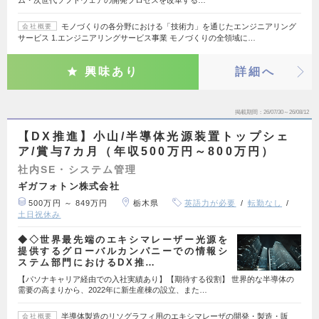
モノづくりの各分野における「技術力」を通じたエンジニアリング
会社概要
サービス 1.エンジニアリングサービス事業 モノづくりの全領域に…
興味あり
詳細へ
掲載期間
26/07/30～26/08/12
【DX推進】小山/半導体光源装置トップシェ
ア/賞与7カ月（年収500万円～800万円）
社内SE・システム管理
ギガフォトン株式会社
500万円 ～ 849万円
栃木県
英語力が必要
転勤なし
土日祝休み
◆◇世界最先端のエキシマレーザー光源を
提供するグローバルカンパニーでの情報シ
ステム部門におけるDX推…
【パソナキャリア経由での入社実績あり】【期待する役割】 世界的な半導体の
需要の高まりから、2022年に新生産棟の設立、また…
半導体製造のリソグラフィ用のエキシマレーザの開発・製造・販
会社概要