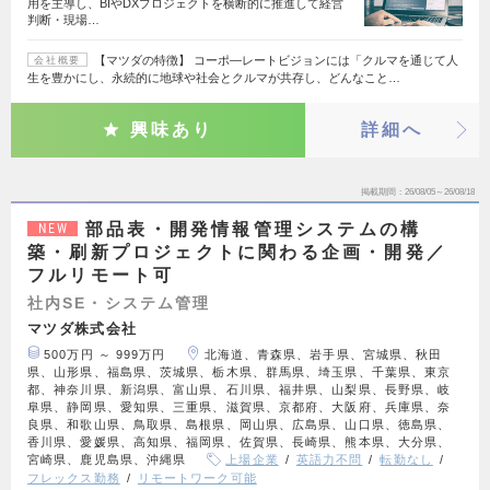
用を主導し、BIやDXプロジェクトを横断的に推進して経営
判断・現場…
【マツダの特徴】 コーポ―レートビジョンには「クルマを通じて人
会社概要
生を豊かにし、永続的に地球や社会とクルマが共存し、どんなこと…
興味あり
詳細へ
掲載期間
26/08/05～26/08/18
部品表・開発情報管理システムの構
NEW
築・刷新プロジェクトに関わる企画・開発／
フルリモート可
社内SE・システム管理
マツダ株式会社
500万円 ～ 999万円
北海道、青森県、岩手県、宮城県、秋田
県、山形県、福島県、茨城県、栃木県、群馬県、埼玉県、千葉県、東京
都、神奈川県、新潟県、富山県、石川県、福井県、山梨県、長野県、岐
阜県、静岡県、愛知県、三重県、滋賀県、京都府、大阪府、兵庫県、奈
良県、和歌山県、鳥取県、島根県、岡山県、広島県、山口県、徳島県、
香川県、愛媛県、高知県、福岡県、佐賀県、長崎県、熊本県、大分県、
宮崎県、鹿児島県、沖縄県
上場企業
英語力不問
転勤なし
フレックス勤務
リモートワーク可能