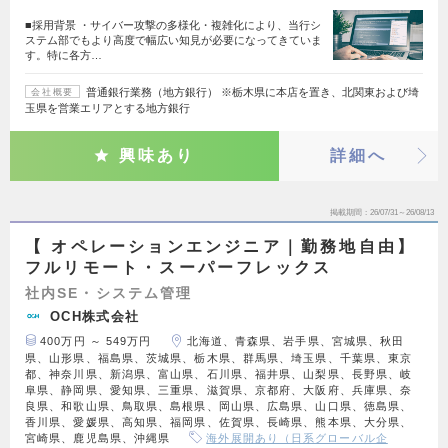
■採用背景 ・サイバー攻撃の多様化・複雑化により、当行シ
ステム部でもより高度で幅広い知見が必要になってきていま
す。特に各方…
普通銀行業務（地方銀行） ※栃木県に本店を置き、北関東および埼
会社概要
玉県を営業エリアとする地方銀行
興味あり
詳細へ
掲載期間
26/07/31～26/08/13
【 オペレーションエンジニア｜勤務地自由】
フルリモート・スーパーフレックス
社内SE・システム管理
OCH株式会社
400万円 ～ 549万円
北海道、青森県、岩手県、宮城県、秋田
県、山形県、福島県、茨城県、栃木県、群馬県、埼玉県、千葉県、東京
都、神奈川県、新潟県、富山県、石川県、福井県、山梨県、長野県、岐
阜県、静岡県、愛知県、三重県、滋賀県、京都府、大阪府、兵庫県、奈
良県、和歌山県、鳥取県、島根県、岡山県、広島県、山口県、徳島県、
香川県、愛媛県、高知県、福岡県、佐賀県、長崎県、熊本県、大分県、
宮崎県、鹿児島県、沖縄県
海外展開あり（日系グローバル企