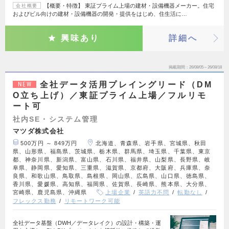
【概要・特徴】 東証プライム上場の建材・設備機器メーカー。住宅
会社概要
およびビル向けの建材・設備機器の開発・提供をはじめ、住生活に…
興味あり
詳細へ
掲載期間
26/08/05～26/08/18
全社データ活用プレイングリード（DM
NEW
O立ち上げ）／東証プライム上場／フルリモ
ート可
社内SE・システム管理
マツダ株式会社
500万円 ～ 849万円
北海道、青森県、岩手県、宮城県、秋田
県、山形県、福島県、茨城県、栃木県、群馬県、埼玉県、千葉県、東京
都、神奈川県、新潟県、富山県、石川県、福井県、山梨県、長野県、岐
阜県、静岡県、愛知県、三重県、滋賀県、京都府、大阪府、兵庫県、奈
良県、和歌山県、鳥取県、島根県、岡山県、広島県、山口県、徳島県、
香川県、愛媛県、高知県、福岡県、佐賀県、長崎県、熊本県、大分県、
宮崎県、鹿児島県、沖縄県
上場企業
英語力不問
転勤なし
フレックス勤務
リモートワーク可能
全社データ基盤（DWH／データレイク）の設計・構築・運