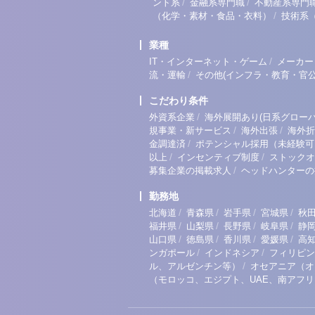
/
/
ント系
金融系専門職
不動産系専門
/
（化学・素材・食品・衣料）
技術系
業種
/
IT・インターネット・ゲーム
メーカー
/
流・運輸
その他(インフラ・教育・官公
こだわり条件
/
外資系企業
海外展開あり(日系グローバ
/
/
規事業・新サービス
海外出張
海外折
/
金調達済
ポテンシャル採用（未経験可
/
/
以上
インセンティブ制度
ストックオ
/
募集企業の掲載求人
ヘッドハンターの
勤務地
/
/
/
/
北海道
青森県
岩手県
宮城県
秋
/
/
/
/
福井県
山梨県
長野県
岐阜県
静
/
/
/
/
山口県
徳島県
香川県
愛媛県
高
/
/
ンガポール
インドネシア
フィリピン
/
ル、アルゼンチン等）
オセアニア（オ
（モロッコ、エジプト、UAE、南アフ