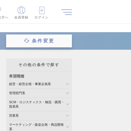
の方へ
会員登録
ログイン
条件変更
その他の条件で探す
希望職種
経営・経営企画・事業企画系
管理部門系
SCM・ロジスティクス・物流・購買・
貿易系
営業系
マーケティング・販促企画・商品開発
系