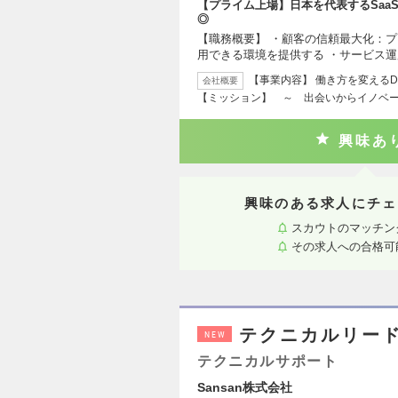
【プライム上場】日本を代表するSaa
◎
【職務概要】 ・顧客の信頼最大化：
用できる環境を提供する ・サービス
【事業内容】 働き方を変える
会社概要
【ミッション】 ～ 出会いからイノベ
興味あ
興味のある求人にチェ
スカウトのマッチン
その求人への合格可
テクニカルリード 
NEW
テクニカルサポート
Sansan株式会社