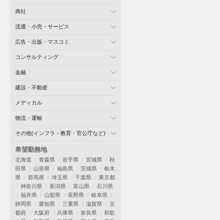
商社
流通・小売・サービス
広告・出版・マスコミ
コンサルティング
金融
建設・不動産
メディカル
物流・運輸
その他(インフラ・教育・官公庁など)
希望勤務地
北海道
青森県
岩手県
宮城県
秋
田県
山形県
福島県
茨城県
栃木
県
群馬県
埼玉県
千葉県
東京都
神奈川県
新潟県
富山県
石川県
福井県
山梨県
長野県
岐阜県
静岡県
愛知県
三重県
滋賀県
京
都府
大阪府
兵庫県
奈良県
和歌