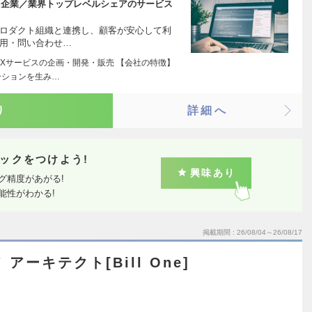
S企業／業界トップレベルシェアのサービス
プロダクト組織と連携し、顧客が安心して利
運用・問い合わせ…
DXサービスの企画・開発・販売 【会社の特徴】
ーションを生み…
り
詳細へ
ックをつけよう!
興味あり
グ精度があがる!
能性がわかる!
掲載期間
26/08/04～26/08/17
アーキテクト[Bill One]