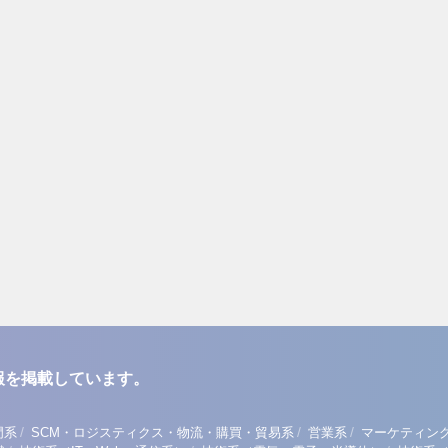
報を掲載しています。
/
/
/
門系
SCM・ロジスティクス・物流・購買・貿易系
営業系
マーケティン