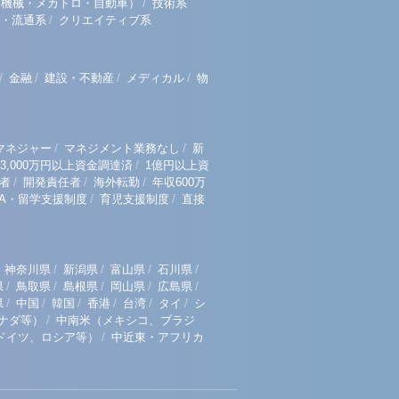
/
（機械・メカトロ・自動車）
技術系
/
・流通系
クリエイティブ系
/
/
/
/
金融
建設・不動産
メディカル
物
/
/
マネジャー
マネジメント業務なし
新
/
3,000万円以上資金調達済
1億円以上資
/
/
/
者
開発責任者
海外転勤
年収600万
/
/
BA・留学支援制度
育児支援制度
直接
/
/
/
/
神奈川県
新潟県
富山県
石川県
/
/
/
/
/
県
鳥取県
島根県
岡山県
広島県
/
/
/
/
/
/
県
中国
韓国
香港
台湾
タイ
シ
/
ナダ等）
中南米（メキシコ、ブラジ
/
ドイツ、ロシア等）
中近東・アフリカ