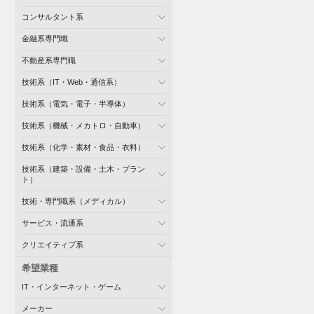
コンサルタント系
金融系専門職
不動産系専門職
技術系（IT・Web・通信系）
技術系（電気・電子・半導体）
技術系（機械・メカトロ・自動車）
技術系（化学・素材・食品・衣料）
技術系（建築・設備・土木・プラン
ト）
技術・専門職系（メディカル）
サービス・流通系
クリエイティブ系
希望業種
IT・インターネット・ゲーム
メーカー