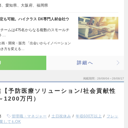
都、愛知県、大阪府、福岡県
定も可能。ハイクラス DX専門人材会社ウ
の開発チームは4?5名からなる複数のスモールチ
ト…
企画・開発・販売 「出会いからイノベーション
働き方を変える…
り
詳細へ
掲載期間
26/08/04～26/08/17
業【予防医療ソリューション/社会貢献性
～1200万円）
都
管理職・マネジャー
土日祝休み
年収600万以上
フレッ
業してもOK