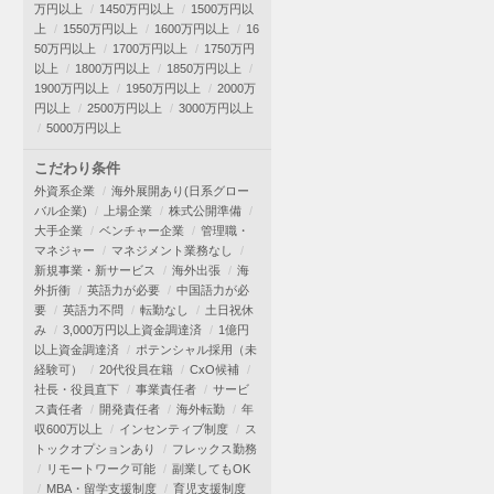
万円以上
1450万円以上
1500万円以
上
1550万円以上
1600万円以上
16
50万円以上
1700万円以上
1750万円
以上
1800万円以上
1850万円以上
1900万円以上
1950万円以上
2000万
円以上
2500万円以上
3000万円以上
5000万円以上
こだわり条件
外資系企業
海外展開あり(日系グロー
バル企業)
上場企業
株式公開準備
大手企業
ベンチャー企業
管理職・
マネジャー
マネジメント業務なし
新規事業・新サービス
海外出張
海
外折衝
英語力が必要
中国語力が必
要
英語力不問
転勤なし
土日祝休
み
3,000万円以上資金調達済
1億円
以上資金調達済
ポテンシャル採用（未
経験可）
20代役員在籍
CxO候補
社長・役員直下
事業責任者
サービ
ス責任者
開発責任者
海外転勤
年
収600万以上
インセンティブ制度
ス
トックオプションあり
フレックス勤務
リモートワーク可能
副業してもOK
MBA・留学支援制度
育児支援制度