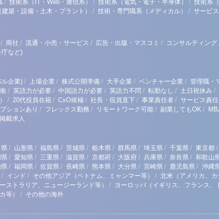
/
/
/
職
技術系（IT・Web・通信系）
技術系（電気・電子・半導体）
技術系
/
/
（建築・設備・土木・プラント）
技術・専門職系（メディカル）
サービス
/
/
/
/
商社
流通・小売・サービス
広告・出版・マスコミ
コンサルティング
庁など)
/
/
/
/
/
ル企業)
上場企業
株式公開準備
大手企業
ベンチャー企業
管理職・
/
/
/
/
/
/
衝
英語力が必要
中国語力が必要
英語力不問
転勤なし
土日祝休み
/
/
/
/
/
）
20代役員在籍
CxO候補
社長・役員直下
事業責任者
サービス責任
/
/
/
/
プションあり
フレックス勤務
リモートワーク可能
副業してもOK
M
掲載求人
/
/
/
/
/
/
/
/
/
田県
山形県
福島県
茨城県
栃木県
群馬県
埼玉県
千葉県
東京都
/
/
/
/
/
/
/
/
岡県
愛知県
三重県
滋賀県
京都府
大阪府
兵庫県
奈良県
和歌山
/
/
/
/
/
/
/
/
知県
福岡県
佐賀県
長崎県
熊本県
大分県
宮崎県
鹿児島県
沖縄
/
/
/
インド
その他アジア（ベトナム、ミャンマー等）
北米（アメリカ、カ
/
ーストラリア、ニュージーランド等）
ヨーロッパ（イギリス、フランス、
/
リカ等）
その他の海外