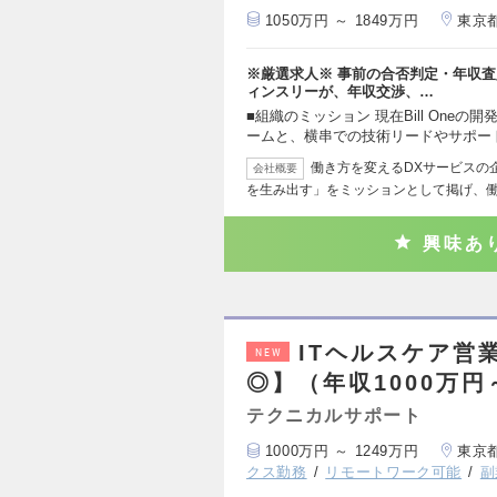
1050万円 ～ 1849万円
東京
※厳選求人※ 事前の合否判定・年収査
ィンスリーが、年収交渉、…
■組織のミッション 現在Bill One
ームと、横串での技術リードやサポー
働き方を変えるDXサービスの
会社概要
を生み出す」をミッションとして掲げ、
興味あ
ITヘルスケア営
NEW
◎】（年収1000万円
テクニカルサポート
1000万円 ～ 1249万円
東京
クス勤務
リモートワーク可能
副