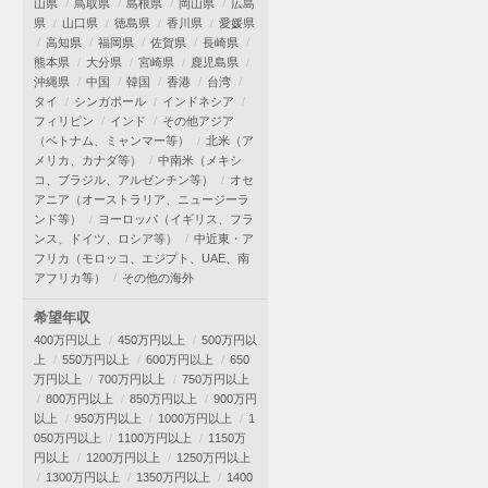
山県
鳥取県
島根県
岡山県
広島
県
山口県
徳島県
香川県
愛媛県
高知県
福岡県
佐賀県
長崎県
熊本県
大分県
宮崎県
鹿児島県
沖縄県
中国
韓国
香港
台湾
タイ
シンガポール
インドネシア
フィリピン
インド
その他アジア
（ベトナム、ミャンマー等）
北米（ア
メリカ、カナダ等）
中南米（メキシ
コ、ブラジル、アルゼンチン等）
オセ
アニア（オーストラリア、ニュージーラ
ンド等）
ヨーロッパ（イギリス、フラ
ンス、ドイツ、ロシア等）
中近東・ア
フリカ（モロッコ、エジプト、UAE、南
アフリカ等）
その他の海外
希望年収
400万円以上
450万円以上
500万円以
上
550万円以上
600万円以上
650
万円以上
700万円以上
750万円以上
800万円以上
850万円以上
900万円
以上
950万円以上
1000万円以上
1
050万円以上
1100万円以上
1150万
円以上
1200万円以上
1250万円以上
1300万円以上
1350万円以上
1400