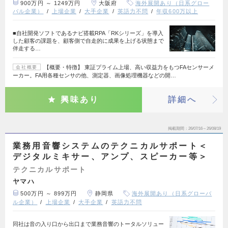
900万円 ～ 1249万円
大阪府
海外展開あり（日系グロー
バル企業）
上場企業
大手企業
英語力不問
年収600万以上
■自社開発ソフトであるナビ搭載RPA「RKシリーズ」を導入
した顧客の課題を、顧客側で自走的に成果を上げる状態まで
伴走する…
【概要・特徴】 東証プライム上場、高い収益力をもつFAセンサーメ
会社概要
ーカー。FA用各種センサの他、測定器、画像処理機器などの開…
興味あり
詳細へ
掲載期間
26/07/16～26/08/19
業務用音響システムのテクニカルサポート＜
デジタルミキサー、アンプ、スピーカー等＞
テクニカルサポート
ヤマハ
500万円 ～ 899万円
静岡県
海外展開あり（日系グローバ
ル企業）
上場企業
大手企業
英語力不問
同社は音の入り口から出口まで業務音響のトータルソリュー