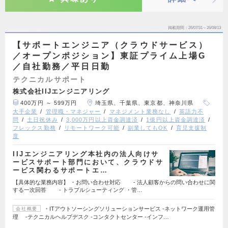
掲載期間
26/07/31～26/08/13
【サポートエンジニア（クラウドサービス）
／オープンポジション】東証プライム上場G
／自社勤務／平日日勤
テクニカルサポート
株式会社IIJエンジニアリング
400万円 ～ 599万円
埼玉県、千葉県、東京都、神奈川県
大手企業
管理職・マネジャー
マネジメント業務なし
英語力不
問
土日祝休み
3,000万円以上資金調達済
1億円以上資金調達済
フレックス勤務
リモートワーク可能
副業してもOK
育児支援制
度
IIJエンジニアリング本社内の法人向けサ
ービスサポート部門において、クラウドサ
ービス関わるサポートエ…
【具体的な業務内容】 ・お問い合わせ対応 - 法人顧客からの問い合わせに関
する一次回答 - トラブルシューティング ・管…
・ITアウトソーシングソリューションサービス -ネットワーク運用管
会社概要
理 -テクニカルヘルプデスク -コンタクトセンター -インフ…