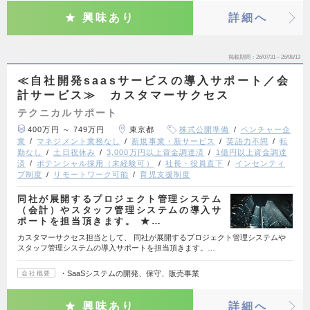
興味あり
詳細へ
掲載期間
26/07/31～26/08/13
≪自社開発saasサービスの導入サポート／会
計サービス≫ カスタマーサクセス
テクニカルサポート
400万円 ～ 749万円
東京都
株式公開準備
ベンチャー企
業
マネジメント業務なし
新規事業・新サービス
英語力不問
転
勤なし
土日祝休み
3,000万円以上資金調達済
1億円以上資金調達
済
ポテンシャル採用（未経験可）
社長・役員直下
インセンティ
ブ制度
リモートワーク可能
育児支援制度
同社が展開するプロジェクト管理システム
（会計）やスタッフ管理システムの導入サ
ポートを担当頂きます。 ★…
カスタマーサクセス担当として、 同社が展開するプロジェクト管理システムや
スタッフ管理システムの導入サポートを担当頂きます。…
・SaaSシステムの開発、保守、販売事業
会社概要
興味あり
詳細へ