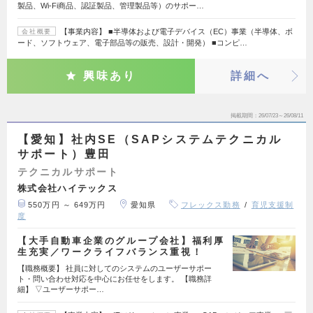
製品、Wi-Fi商品、認証製品、管理製品等）のサポー…
【事業内容】 ■半導体および電子デバイス（EC）事業（半導体、ボ
会社概要
ード、ソフトウェア、電子部品等の販売、設計・開発） ■コンピ…
興味あり
詳細へ
掲載期間
26/07/23～26/08/11
【愛知】社内SE（SAPシステムテクニカル
サポート）豊田
テクニカルサポート
株式会社ハイテックス
550万円 ～ 649万円
愛知県
フレックス勤務
育児支援制
度
【大手自動車企業のグループ会社】福利厚
生充実／ワークライフバランス重視！
【職務概要】 社員に対してのシステムのユーザーサポー
ト・問い合わせ対応を中心にお任せをします。 【職務詳
細】 ▽ユーザーサポー…