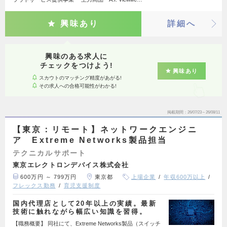
興味あり
詳細へ
興味のある求人に
チェックをつけよう!
興味あり
スカウトのマッチング精度があがる!
その求人への合格可能性がわかる!
掲載期間
26/07/23～26/08/11
【東京：リモート】ネットワークエンジニ
ア Extreme Networks製品担当
テクニカルサポート
東京エレクトロンデバイス株式会社
600万円 ～ 799万円
東京都
上場企業
年収600万以上
フレックス勤務
育児支援制度
国内代理店として20年以上の実績。最新
技術に触れながら幅広い知識を習得。
【職務概要】 同社にて、Extreme Networks製品（スイッチ