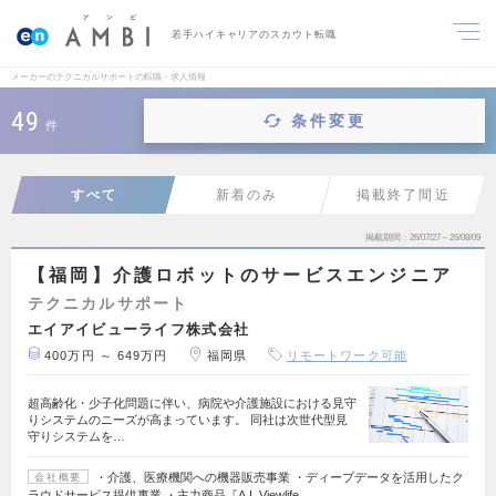
若手ハイキャリアのスカウト転職
メーカーのテクニカルサポートの転職・求人情報
49
条件変更
件
すべて
新着のみ
掲載終了間近
掲載期間
26/07/27～26/08/09
【福岡】介護ロボットのサービスエンジニア
テクニカルサポート
エイアイビューライフ株式会社
400万円 ～ 649万円
福岡県
リモートワーク可能
超高齢化・少子化問題に伴い、病院や介護施設における見守
りシステムのニーズが高まっています。 同社は次世代型見
守りシステムを…
・介護、医療機関への機器販売事業 ・ディープデータを活用したク
会社概要
ラウドサービス提供事業 ・主力商品『A.I. Viewlife…