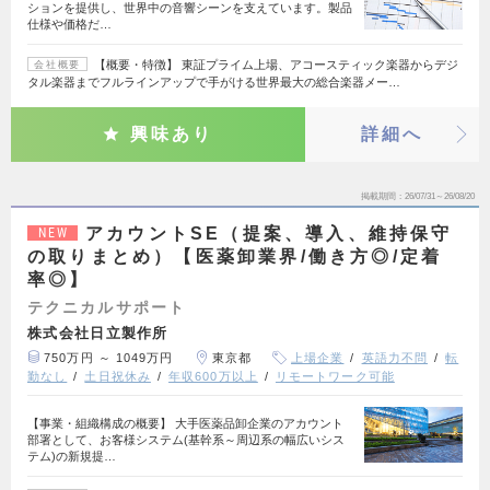
ションを提供し、世界中の音響シーンを支えています。製品
仕様や価格だ…
【概要・特徴】 東証プライム上場、アコースティック楽器からデジ
会社概要
タル楽器までフルラインアップで手がける世界最大の総合楽器メー…
興味あり
詳細へ
掲載期間
26/07/31～26/08/20
アカウントSE（提案、導入、維持保守
NEW
の取りまとめ）【医薬卸業界/働き方◎/定着
率◎】
テクニカルサポート
株式会社日立製作所
750万円 ～ 1049万円
東京都
上場企業
英語力不問
転
勤なし
土日祝休み
年収600万以上
リモートワーク可能
【事業・組織構成の概要】 大手医薬品卸企業のアカウント
部署として、お客様システム(基幹系～周辺系の幅広いシス
テム)の新規提…