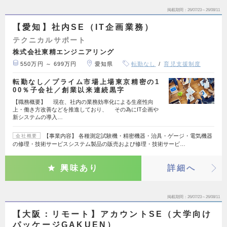
掲載期間
26/07/23～26/08/11
【愛知】社内SE（IT企画業務）
テクニカルサポート
株式会社東精エンジニアリング
550万円 ～ 699万円
愛知県
転勤なし
育児支援制度
転勤なし／プライム市場上場東京精密の1
00％子会社／創業以来連続黒字
【職務概要】 現在、社内の業務効率化による生産性向
上・働き方改善などを推進しており、 その為にIT企画や
新システムの導入…
【事業内容】 各種測定試験機・精密機器・治具・ゲージ・電気機器
会社概要
の修理・技術サービスシステム製品の販売および修理・技術サービ…
興味あり
詳細へ
掲載期間
26/07/23～26/08/11
【大阪：リモート】アカウントSE（大学向け
パッケージGAKUEN）