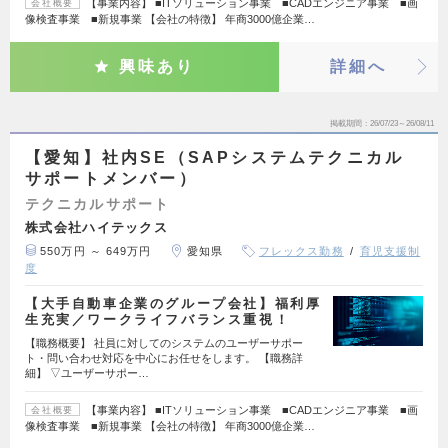
【事業内容】 ■ITソリューション事業 ■CADエンジニア事業 ■画
会社概要
像検査事業 ■新規事業 【会社の特徴】 年商3000億企業…
興味あり
詳細へ
掲載期間
26/07/23～26/08/11
【愛知】社内SE（SAPシステムテクニカル
サポートメンバー）
テクニカルサポート
株式会社ハイテックス
550万円 ～ 649万円
愛知県
フレックス勤務
育児支援制
度
【大手自動車企業のグループ会社】福利厚
生充実／ワークライフバランス重視！
【職務概要】 社員に対してのシステムのユーザーサポー
ト・問い合わせ対応を中心にお任せをします。 【職務詳
細】 ▽ユーザーサポー…
【事業内容】 ■ITソリューション事業 ■CADエンジニア事業 ■画
会社概要
像検査事業 ■新規事業 【会社の特徴】 年商3000億企業…