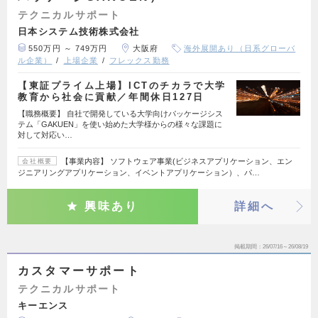
テクニカルサポート
日本システム技術株式会社
550万円 ～ 749万円
大阪府
海外展開あり（日系グローバ
ル企業）
上場企業
フレックス勤務
【東証プライム上場】ICTのチカラで大学
教育から社会に貢献／年間休日127日
【職務概要】 自社で開発している大学向けパッケージシス
テム「GAKUEN」を使い始めた大学様からの様々な課題に
対して対応い…
【事業内容】 ソフトウェア事業(ビジネスアプリケーション、エン
会社概要
ジニアリングアプリケーション、イベントアプリケーション）、パ…
興味あり
詳細へ
掲載期間
26/07/16～26/08/19
カスタマーサポート
テクニカルサポート
キーエンス