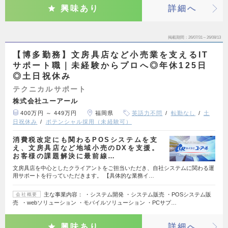
興味あり
詳細へ
掲載期間
26/07/31～26/08/13
【博多勤務】文房具店など小売業を支えるIT
サポート職｜未経験からプロへ◎年休125日
◎土日祝休み
テクニカルサポート
株式会社ユーアール
400万円 ～ 449万円
福岡県
英語力不問
転勤なし
土
日祝休み
ポテンシャル採用（未経験可）
消費税改定にも関わるPOSシステムを支
え、文房具店など地域小売のDXを支援。
お客様の課題解決に最前線…
文房具店を中心としたクライアントをご担当いただき、自社システムに関わる運
用サポートを行っていただきます。 【具体的な業務イ…
主な事業内容： ・システム開発 ・システム販売 ・POSシステム販
会社概要
売 ・webソリューション ・モバイルソリューション ・PCサプ…
興味あり
詳細へ