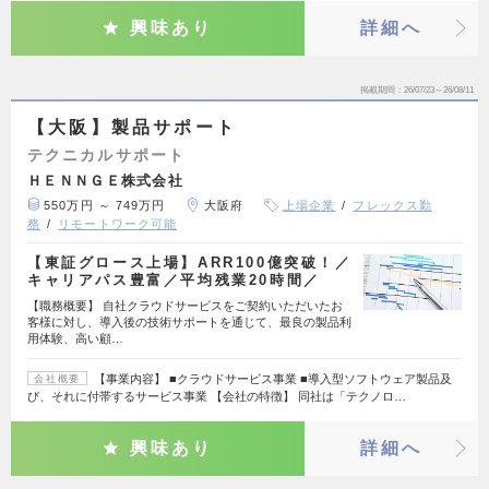
興味あり
詳細へ
掲載期間
26/07/23～26/08/11
【大阪】製品サポート
テクニカルサポート
ＨＥＮＮＧＥ株式会社
550万円 ～ 749万円
大阪府
上場企業
フレックス勤
務
リモートワーク可能
【東証グロース上場】ARR100億突破！／
キャリアパス豊富／平均残業20時間／
【職務概要】 自社クラウドサービスをご契約いただいたお
客様に対し、導入後の技術サポートを通じて、最良の製品利
用体験、高い顧…
【事業内容】 ■クラウドサービス事業 ■導入型ソフトウェア製品及
会社概要
び、それに付帯するサービス事業 【会社の特徴】 同社は「テクノロ…
興味あり
詳細へ