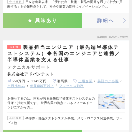
日立は創業以来、「優れた自主技術・製品の開発を通じて社会に貢
会社概要
献する」を企業理念として、社会や顧客の期待にイノベーションで…
興味あり
詳細へ
掲載期間
26/07/31～26/08/20
製品担当エンジニア（最先端半導体テ
NEW
ストシステム）◆各国のエンジニアと連携／
半導体産業を支える仕事
テクニカルサポート
株式会社アドバンテスト
550万円 ～ 1149万円
群馬県
上場企業
英語力が必要
土日祝休み
年収600万以上
フレックス勤務
お任せするのは、同社が誇る最先端半導体テストシステムの
保守・技術支援です。 世界各国の拠点にいるフィールドエ
ンジニアからの…
半導体・部品テストシステム事業、メカトロニクス関連事業、サー
会社概要
ビス他