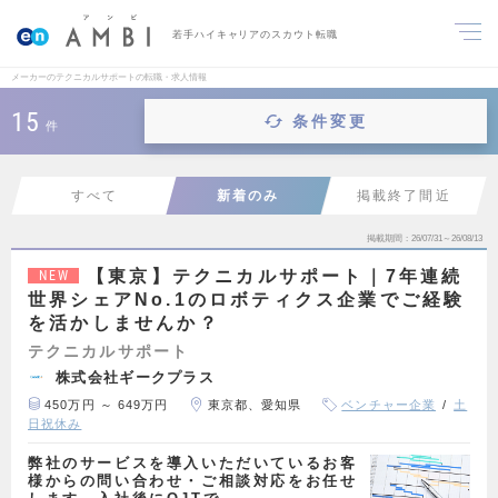
若手ハイキャリアのスカウト転職
メーカーのテクニカルサポートの転職・求人情報
15
条件変更
件
すべて
新着のみ
掲載終了間近
掲載期間
26/07/31～26/08/13
【東京】テクニカルサポート｜7年連続
NEW
世界シェアNo.1のロボティクス企業でご経験
を活かしませんか？
テクニカルサポート
株式会社ギークプラス
450万円 ～ 649万円
東京都、愛知県
ベンチャー企業
土
日祝休み
弊社のサービスを導入いただいているお客
様からの問い合わせ・ご相談対応をお任せ