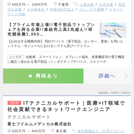
600万円 ～ 1099万円
千葉県
上場企業
大手企業
英語
力が必要
土日祝休み
年収600万以上
フレックス勤務
リモート
ワーク可能
【プライム市場上場!/電子部品でトップシ
ェアを誇る企業!/連結売上高2兆超え!/研
究開発費1,000…
【お任せする職務内容】 同社デバイス（電子部品、センサー、電池）を用いた
システム・モジュールにおけるシステム及びソフトウェ…
自動車、スマートフォン、タブレット端末、産業機器等の電子機器
会社概要
に幅広く使われる電子部品（インダクティブデバイス、エナジーデ…
興味あり
詳細へ
掲載期間
26/08/05～26/08/18
ITテクニカルサポート｜医療×IT領域で
NEW
社会貢献できるネットワークエンジニア
テクニカルサポート
富士フイルムメディカル株式会社
500万円 ～ 849万円
東京都
海外展開あり（日系グローバ