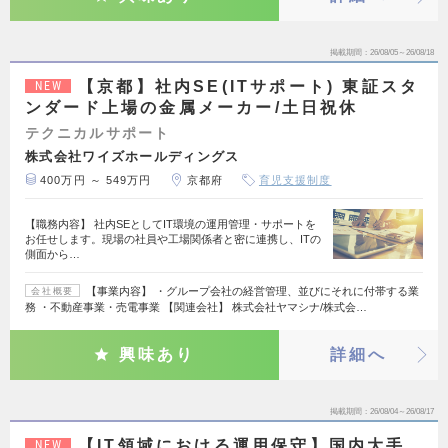
掲載期間
26/08/05～26/08/18
【京都】社内SE(ITサポート) 東証スタ
NEW
ンダード上場の金属メーカー/土日祝休
テクニカルサポート
株式会社ワイズホールディングス
400万円 ～ 549万円
京都府
育児支援制度
【職務内容】 社内SEとしてIT環境の運用管理・サポートを
お任せします。現場の社員や工場関係者と密に連携し、ITの
側面から…
【事業内容】 ・グループ会社の経営管理、並びにそれに付帯する業
会社概要
務 ・不動産事業・売電事業 【関連会社】 株式会社ヤマシナ/株式会…
興味あり
詳細へ
掲載期間
26/08/04～26/08/17
【IT領域における運用保守】国内大手
NEW