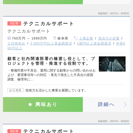
掲載期間
26/07/31～26/08/20
テクニカルサポート
NEW
テクニカルサポート
750万円 ～ 1699万円
岐阜県
上場企業
英語力が必要
土日祝休み
3,000万円以上資金調達済
1億円以上資金調達済
年収6
00万以上
顧客と社内関連部署の橋渡し役として、プ
ロジェクトを管理・推進する役割です。
・整備作業や不具合、運用に関する顧客からの問い合わせお
よび、要望事項等への対応 ・客先で発生した不具合の原因
調査、修理等に…
技術力を活かした事業を展開しています。
会社概要
興味あり
詳細へ
掲載期間
26/07/31～26/08/20
テクニカルサポート
NEW