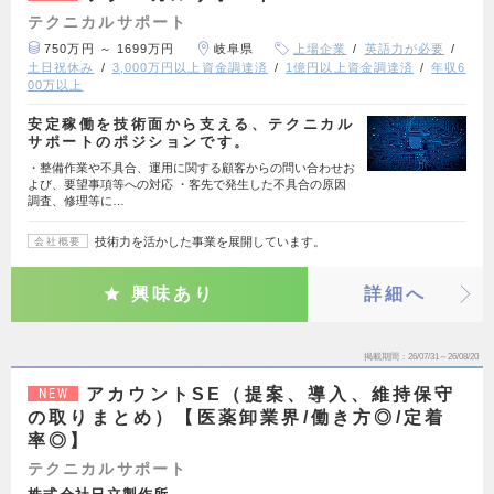
テクニカルサポート
750万円 ～ 1699万円
岐阜県
上場企業
英語力が必要
土日祝休み
3,000万円以上資金調達済
1億円以上資金調達済
年収6
00万以上
安定稼働を技術面から支える、テクニカル
サポートのポジションです。
・整備作業や不具合、運用に関する顧客からの問い合わせお
よび、要望事項等への対応 ・客先で発生した不具合の原因
調査、修理等に…
技術力を活かした事業を展開しています。
会社概要
興味あり
詳細へ
掲載期間
26/07/31～26/08/20
アカウントSE（提案、導入、維持保守
NEW
の取りまとめ）【医薬卸業界/働き方◎/定着
率◎】
テクニカルサポート
株式会社日立製作所