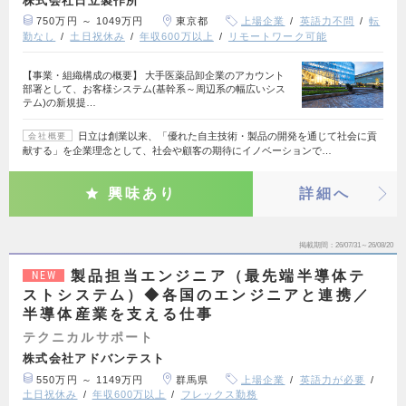
750万円 ～ 1049万円
東京都
上場企業
英語力不問
転
勤なし
土日祝休み
年収600万以上
リモートワーク可能
【事業・組織構成の概要】 大手医薬品卸企業のアカウント
部署として、お客様システム(基幹系～周辺系の幅広いシス
テム)の新規提…
日立は創業以来、「優れた自主技術・製品の開発を通じて社会に貢
会社概要
献する」を企業理念として、社会や顧客の期待にイノベーションで…
興味あり
詳細へ
掲載期間
26/07/31～26/08/20
製品担当エンジニア（最先端半導体テ
NEW
ストシステム）◆各国のエンジニアと連携／
半導体産業を支える仕事
テクニカルサポート
株式会社アドバンテスト
550万円 ～ 1149万円
群馬県
上場企業
英語力が必要
土日祝休み
年収600万以上
フレックス勤務