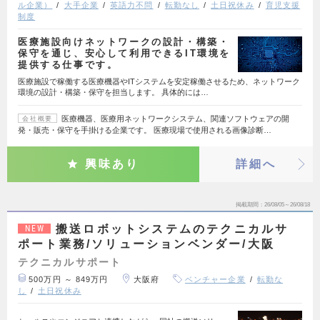
ル企業）
大手企業
英語力不問
転勤なし
土日祝休み
育児支援
制度
医療施設向けネットワークの設計・構築・
保守を通じ、安心して利用できるIT環境を
提供する仕事です。
医療施設で稼働する医療機器やITシステムを安定稼働させるため、ネットワーク
環境の設計・構築・保守を担当します。 具体的には…
医療機器、医療用ネットワークシステム、関連ソフトウェアの開
会社概要
発・販売・保守を手掛ける企業です。 医療現場で使用される画像診断…
興味あり
詳細へ
掲載期間
26/08/05～26/08/18
搬送ロボットシステムのテクニカルサ
NEW
ポート業務/ソリューションベンダー/大阪
テクニカルサポート
500万円 ～ 849万円
大阪府
ベンチャー企業
転勤な
し
土日祝休み