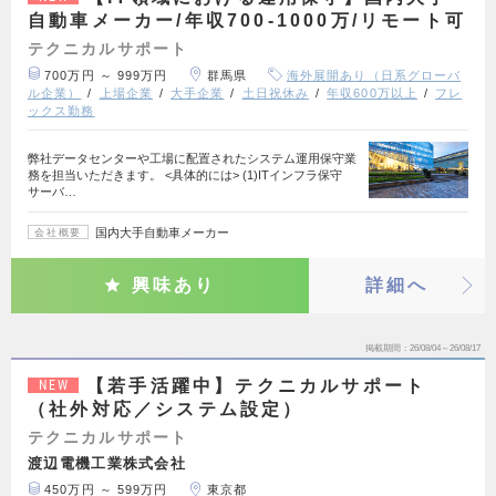
自動車メーカー/年収700-1000万/リモート可
テクニカルサポート
700万円 ～ 999万円
群馬県
海外展開あり（日系グローバ
ル企業）
上場企業
大手企業
土日祝休み
年収600万以上
フレ
ックス勤務
弊社データセンターや工場に配置されたシステム運用保守業
務を担当いただきます。 <具体的には> (1)ITインフラ保守
サーバ…
国内大手自動車メーカー
会社概要
興味あり
詳細へ
掲載期間
26/08/04～26/08/17
【若手活躍中】テクニカルサポート
NEW
（社外対応／システム設定）
テクニカルサポート
渡辺電機工業株式会社
450万円 ～ 599万円
東京都