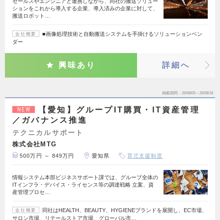
セールスやエンジニアと連携しながら、同社の搬送ソリュー
ションをこれから導入する企業、導入済みの企業に対して、
搬送ロボット…
■画像処理技術と自動搬送システムを手掛けるソリューションベン
会社概要
ダー
興味あり
詳細へ
掲載期間
26/08/05～26/08/18
【愛知】グループIT購買・IT資産管理
NEW
／ガバナンス推進
テクニカルサポート
株式会社MTG
500万円 ～ 849万円
愛知県
育児支援制度
情報システム本部ビジネスサポート課では、グループ全体の
ITインフラ・デバイス・ライセンス等の調達戦略 立案、資
産管理プロセ…
同社はHEALTH、BEAUTY、HYGIENEブランドを展開し、EC市場、
会社概要
サロン市場、リテールストア市場、グローバル市…