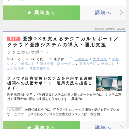
興味あり
詳細へ
掲載期間
26/08/05～26/08/18
医療DXを支えるテクニカルサポート／
NEW
クラウド医療システムの導入・運用支援
テクニカルサポート
400万円 ～ 749万円
東京都
上場企業
大手企業
マネ
ジメント業務なし
新規事業・新サービス
英語力不問
転勤なし
土日祝休み
育児支援制度
クラウド診療支援システムを利用する医療
機関への技術サポート・運用支援を担当し
ます。
医療機関向けクラウド診療支援システムの導入後サポートを中心に、システム連
携や運用改善に関する支援をお任せします。 具体的に…
医療領域を中心に、ITを活用したサービス開発・提供を行っていま
会社概要
す。 主力サービスであるクラウド型診療支援システムは、医療機…
興味あり
詳細へ