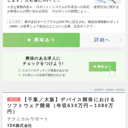
します。入社後にOJTで…
≪主な業務内容≫ ・ロボット／システムの不具合への対応 ・使用方法に関する
お客様からの問い合わせ対応 ※ロボットの状態によっ…
株式会社ギークプラスは2017年に設立され、物流自律移動ロボット
会社概要
（AMR）の世界シェア首位のユニコーン企業、北京ギークプ…
興味あり
詳細へ
興味のある求人に
チェックをつけよう!
興味あり
スカウトのマッチング精度があがる!
その求人への合格可能性がわかる!
掲載期間
26/08/05～26/08/18
【千葉／大阪】デバイス開発における
NEW
ソフトウェア開発（年収630万円～1080万
円）
テクニカルサポート
TDK株式会社