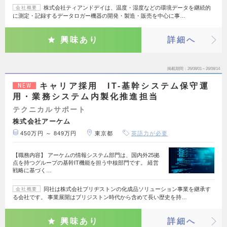
株式会社ティアンドデイは、温度・湿度などの環境データを継続的
会社概要
に測定・記録するデータロガー機器の開発・製造・販売を中心に事…
興味あり
詳細へ
掲載期間
26/08/01～26/08/14
キャリア採用 IT-基幹システム保守運
NEW
用・業務システム内製化推進担当
テクニカルサポート
株式会社アーケム
450万円 ～ 849万円
東京都
英語力が必要
【職務内容】 アーケムの情報システム部門は、国内外25拠
点を持つグループの基幹IT機能を担う中核部門です。 経営
戦略に基づく…
同社は株式会社ブリヂストンの化成品ソリューション事業を継承す
会社概要
る会社です。 事業展開はブリジストン時代から含めて長い歴史を持…
興味あり
詳細へ