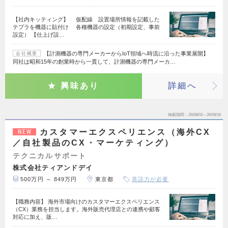
【社内キッティング】 仮配線 設置場所情報を記載した
テプラを機器に貼付け 各種機器の設定（初期設定、事前
設定） 【仕上げ設…
【計測機器の専門メーカーからIoT領域へ時流に沿った事業展開】
会社概要
同社は昭和15年の創業時から一貫して、計測機器の専門メーカ…
興味あり
詳細へ
掲載期間
26/08/03～26/08/16
カスタマーエクスペリエンス（海外CX
NEW
／自社製品のCX・マーケティング）
テクニカルサポート
株式会社ティアンドデイ
500万円 ～ 849万円
東京都
英語力が必要
【職務内容】 海外市場向けのカスタマーエクスペリエンス
（CX）業務を担当します。海外販売代理店との連携や顧客
対応に加え、販…