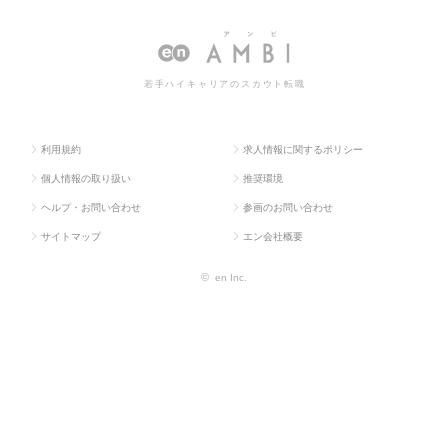
求人TOP
eb・通信系）
ルサポー
ポートの転職・求人情報一覧
ト
若手ハイキャリアのスカウト転職
利用規約
求人情報に関するポリシー
個人情報の取り扱い
推奨環境
ヘルプ・お問い合わせ
参画のお問い合わせ
サイトマップ
エン会社概要
©
en Inc.