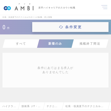
若手ハイキャリアのスカウト転職
社長・役員直下のテクニカルサポートの転職・求人情報
0
条件変更
件
すべて
新着のみ
掲載終了間近
条件にあてはまる求人が
ありませんでした
ハイクラス
技術系（IT・W
テクニカ
社長・役員直下のテクニカルサ