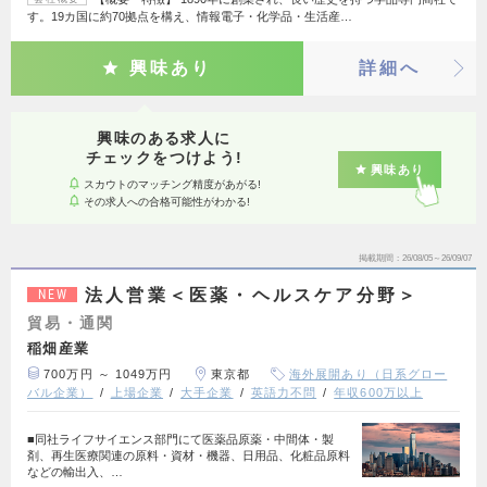
す。19カ国に約70拠点を構え、情報電子・化学品・生活産…
興味あり
詳細へ
興味のある求人に
チェックをつけよう!
興味あり
スカウトのマッチング精度があがる!
その求人への合格可能性がわかる!
掲載期間
26/08/05～26/09/07
法人営業＜医薬・ヘルスケア分野＞
NEW
貿易・通関
稲畑産業
700万円 ～ 1049万円
東京都
海外展開あり（日系グロー
バル企業）
上場企業
大手企業
英語力不問
年収600万以上
■同社ライフサイエンス部門にて医薬品原薬・中間体・製
剤、再生医療関連の原料・資材・機器、日用品、化粧品原料
などの輸出入、…