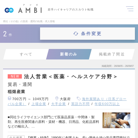
若手ハイキャリアのスカウト転職
商社（その他）の貿易・通関の転職・求人情報
2
条件変更
件
すべて
新着のみ
掲載終了間近
掲載期間
26/08/05～26/09/07
法人営業＜医薬・ヘルスケア分野＞
NEW
貿易・通関
稲畑産業
700万円 ～ 1049万円
大阪府
海外展開あり（日系グロー
バル企業）
上場企業
大手企業
英語力不問
年収600万以上
■同社ライフサイエンス部門にて医薬品原薬・中間体・製
剤、再生医療関連の原料・資材・機器、日用品、化粧品原料
などの輸出入、…
【概要・特徴】 1890年に創業され、長い歴史を持つ学品専門商社で
会社概要