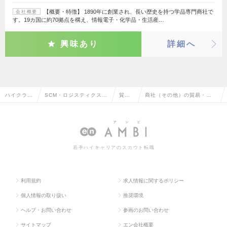
【概要・特徴】 1890年に創業され、長い歴史を持つ学品専門商社で
会社概要
す。19カ国に約70拠点を構え、情報電子・化学品・生活産…
興味あり
詳細へ
ハイクラス
SCM・ロジスティクス・
貿
商社（その他）の貿易・通
求人TOP
物流・購買・貿易系
易・
関の転職・求人情報一覧
通関
若手ハイキャリアのスカウト転職
利用規約
求人情報に関するポリシー
個人情報の取り扱い
推奨環境
ヘルプ・お問い合わせ
参画のお問い合わせ
サイトマップ
エン会社概要