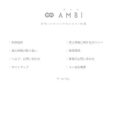
求人TOP
流・購買・貿易系
調達
職・求人情報一覧
若手ハイキャリアのスカウト転職
利用規約
求人情報に関するポリシー
個人情報の取り扱い
推奨環境
ヘルプ・お問い合わせ
参画のお問い合わせ
サイトマップ
エン会社概要
©
en Inc.