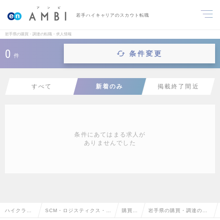
若手ハイキャリアのスカウト転職
岩手県の購買・調達の転職・求人情報
0
条件変更
件
すべて
新着のみ
掲載終了間近
条件にあてはまる求人が
ありませんでした
ハイクラス
SCM・ロジスティクス・物
購買・
岩手県の購買・調達の転