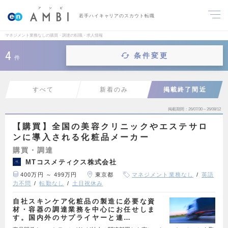
若手ハイキャリアのスカウト転職
マネジメント業務なしの購買・調達の転職・求人情報
4
条件変更
件
すべて
新着のみ
掲載終了間近
掲載期間
26/07/30～26/08/12
【購買】全国の美容クリニックやエステサロ
ンに導入される化粧品メーカー
購買・調達
MTコスメティクス株式会社
400万円 ～ 499万円
東京都
マネジメント業務なし
英語
力不問
転勤なし
土日祝休み
自社スキンケア化粧品の製造に必要な資
材・容器の調達業務を中心にお任せしま
す。国内外のサプライヤーと連…