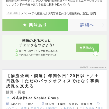
商品開発やマーケティングなど社内の関連部署とも密にコミュニケーションを取
り、ブランドの成長を支える重要な役割を担っていた…
スキンケア化粧品および美容機器向け化粧品開発、製造、販売
会社概要
興味あり
詳細へ
興味のある求人に
チェックをつけよう!
興味あり
スカウトのマッチング精度があがる!
その求人への合格可能性がわかる!
掲載期間
26/07/28～26/08/10
【物流企画・調達】年間休日120日以上／土
日祝休｜ただのバックオフィスではなく事業
成長を支える
購買・調達
株式会社Leo Sophia Group
550万円 ～ 849万円
埼玉県、千葉県、東京都、神奈川県
ベンチャー企業
マネジメント業務なし
転勤なし
土日祝休み
3,0