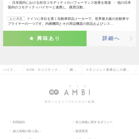
・ 日本国内における担当コモディティのパフォーマンス改善を推進 ・ 他の日本
国内のコモディティバイヤーと連携し、購買活動…
ドイツに本社を置く自動車部品メーカーで、世界最大級の自動車サ
会社概要
プライヤーの一つです。内燃機関とその周辺機器の部品およびシス…
興味あり
詳細へ
ハイクラ
SCM・ロジスティク
購
マネジメント業務なしの購
ス求人TO
ス・物流・購買・貿易
買・
買・調達の転職・求人情報一
P
系
調達
覧
若手ハイキャリアのスカウト転職
利用規約
求人情報に関するポリシー
個人情報の取り扱い
推奨環境