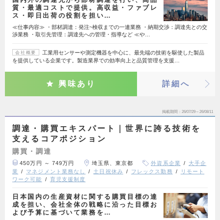
質・最適コストで提供。高収益・ファブレ
ス・即日出荷の役割を担い…
≪仕事内容≫ ・部材調達：発注~検収までの一連業務 ・納期交渉：調達先との交
渉業務 ・取引先管理：調達先への管理・指導など ≪や…
工業用センサーや測定機器を中心に、最先端の技術を駆使した製品
会社概要
を提供している企業です。製造業界での効率向上と品質管理を支援…
興味あり
詳細へ
掲載期間
26/07/29～26/08/11
調達・購買エキスパート｜世界に誇る技術を
支えるコアポジション
購買・調達
450万円 ～ 749万円
埼玉県、東京都
外資系企業
大手企
業
マネジメント業務なし
土日祝休み
フレックス勤務
リモート
ワーク可能
育児支援制度
日本国内の生産資材に関する購買目標の達
成を担い、会社全体の戦略に沿った目標お
よび予算に基づいて業務を…