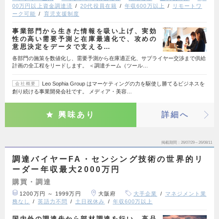
00万円以上資金調達済
20代役員在籍
年収600万以上
リモートワ
ーク可能
育児支援制度
事業部門から生きた情報を吸い上げ、実効
性の高い需要予測と在庫最適化で、攻めの
意思決定をデータで支える…
各部門の施策を数値化し、需要予測から在庫適正化、サプライヤー交渉まで供給
計画の全工程をリードします。 ＜調達チーム（ツール…
Leo Sophia Group はマーケティングの力を駆使し勝てるビジネスを
会社概要
創り続ける事業開発会社です。 メディア・美容…
興味あり
詳細へ
掲載期間
26/07/29～26/08/11
調達バイヤーFA・センシング技術の世界的リ
ーダー年収最大2000万円
購買・調達
1200万円 ～ 1999万円
大阪府
大手企業
マネジメント業
務なし
英語力不問
土日祝休み
年収600万以上
国内外の調達先から部材調達を行い、高品