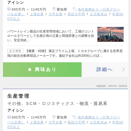
アイシン
600万円 ～ 1149万円
愛知県
海外展開あり（日系グロー
バル企業）
上場企業
大手企業
英語力不問
土日祝休み
年収60
0万以上
パワートレイン製品の生産管理領域において、工場のコント
ロールタワーとして生産計画の立案と関係部署との調整を担
い、安定供給…
【概要・特徴】 東証プライム上場、トヨタグループに属する世界屈
会社概要
指の総合自動車部品メーカーです。連結子会社は約200社にのぼ…
興味あり
詳細へ
掲載期間
26/07/16～26/08/19
生産管理
その他、SCM・ロジスティクス・物流・貿易系
アイシン
600万円 ～ 1149万円
愛知県
海外展開あり（日系グロー
バル企業）
上場企業
大手企業
英語力不問
土日祝休み
年収60
0万以上