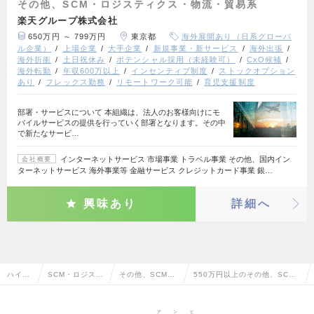
その他、SCM・ロジスティクス・物流・貿易系
楽天グループ株式会社
650万円 ～ 799万円
東京都
海外展開あり（日系グローバ
ル企業）
上場企業
大手企業
新規事業・新サービス
海外出張
海外折衝
土日祝休み
ポテンシャル採用（未経験可）
CxO候補
海外転勤
年収600万以上
インセンティブ制度
ストックオプション
あり
フレックス勤務
リモートワーク可能
育児支援制度
部署・サービスについて 本組織は、法人のお客様向けにモ
バイルサービスの提供を行っていく部署となります。その中
で新たなサービ…
インターネットサービス 市場事業 トラベル事業 その他、国内イン
会社概要
ターネットサービス 海外事業等 金融サービス クレジットカード事業 銀…
興味あり
詳細へ
ハイク
SCM・ロジステ
その他、SCM・
550万円以上のその他、SC
ラス求
ィクス・物流・
ロジスティク
M・ロジスティクス・物流・貿