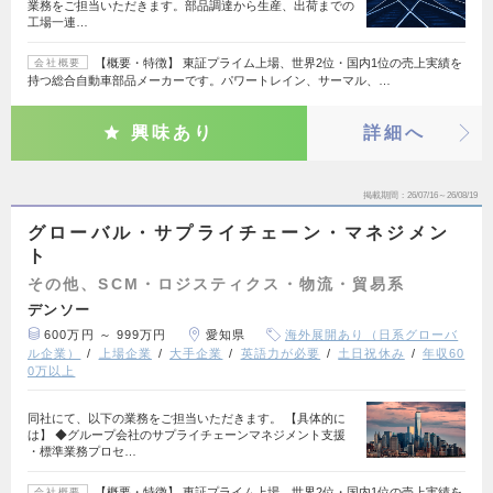
業務をご担当いただきます。部品調達から生産、出荷までの
工場一連…
【概要・特徴】 東証プライム上場、世界2位・国内1位の売上実績を
会社概要
持つ総合自動車部品メーカーです。パワートレイン、サーマル、…
興味あり
詳細へ
掲載期間
26/07/16～26/08/19
グローバル・サプライチェーン・マネジメン
ト
その他、SCM・ロジスティクス・物流・貿易系
デンソー
600万円 ～ 999万円
愛知県
海外展開あり（日系グローバ
ル企業）
上場企業
大手企業
英語力が必要
土日祝休み
年収60
0万以上
同社にて、以下の業務をご担当いただきます。 【具体的に
は】 ◆グループ会社のサプライチェーンマネジメント支援
・標準業務プロセ…
【概要・特徴】 東証プライム上場、世界2位・国内1位の売上実績を
会社概要