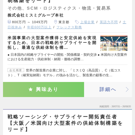
制構築をリード】
その他、SCM・ロジスティクス・物流・貿易系
株式会社ミスミグループ本社
800万円 ～ 1049万円
東京都
上場企業
英語力不問
土
日祝休み
年収600万以上
フレックス勤務
米国事業の大型案件獲得と安定供給を実現
するため、日本の戦略的サプライヤーを開
拓し、最適な供給体制を構…
● 日本国内の戦略サプライヤーの開拓・関係構築・契約交渉 ● 米国向け大型案件
における生産能力・供給体制・納期・価格の調整…
世界の製造業の企業に対し、「ミスミQ（高品質）、C（低コス
会社概要
ト）、T（確実短納期）モデル」の強みを活かし、製造業の顧客の生…
興味あり
詳細へ
掲載期間
26/07/31～26/08/20
戦略ソーシング・サプライヤー開拓責任者
【大阪／米国向け大型案件の供給体制構築を
リード】