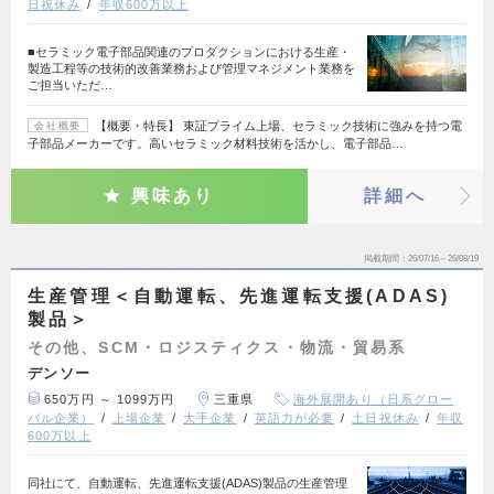
日祝休み
年収600万以上
■セラミック電子部品関連のプロダクションにおける生産・
製造工程等の技術的改善業務および管理マネジメント業務を
ご担当いただ…
【概要・特長】 東証プライム上場、セラミック技術に強みを持つ電
会社概要
子部品メーカーです。高いセラミック材料技術を活かし、電子部品…
興味あり
詳細へ
掲載期間
26/07/16～26/08/19
生産管理＜自動運転、先進運転支援(ADAS)
製品＞
その他、SCM・ロジスティクス・物流・貿易系
デンソー
650万円 ～ 1099万円
三重県
海外展開あり（日系グロー
バル企業）
上場企業
大手企業
英語力が必要
土日祝休み
年収
600万以上
同社にて、自動運転、先進運転支援(ADAS)製品の生産管理