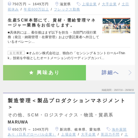
750万円 ～ 1649万円
滋賀県
上場企業
大手企業
土日
祝休み
年収600万以上
フレックス勤務
生産SCM本部にて、資材・需給管理マネ
ージャー業務をお任せします。
■具体的には… 着任後はまず以下を担当 ・当部門の現行業
務（発注・納期管理・在庫管理）および委託業者へ外注して
いるオペレーシ…
■オムロン株式会社は、独自の「センシング＆コントロール+Thin
会社概要
k」技術を中核としたオートメーションのリーディングカンパ…
興味あり
詳細へ
掲載期間
26/07/16～26/08/19
製造管理＜製品プロダクションマネジメント
＞
その他、SCM・ロジスティクス・物流・貿易系
MARUWA
650万円 ～ 1049万円
新潟県、岐阜県、愛知県
海外展開
あり（日系グローバル企業）
上場企業
大手企業
英語力不問
土