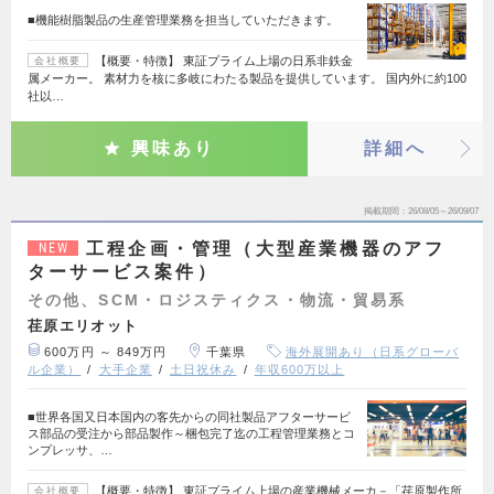
■機能樹脂製品の生産管理業務を担当していただきます。
【概要・特徴】 東証プライム上場の日系非鉄金
会社概要
属メーカー。 素材力を核に多岐にわたる製品を提供しています。 国内外に約100
社以…
興味あり
詳細へ
掲載期間
26/08/05～26/09/07
工程企画・管理（大型産業機器のアフ
NEW
ターサービス案件）
その他、SCM・ロジスティクス・物流・貿易系
荏原エリオット
600万円 ～ 849万円
千葉県
海外展開あり（日系グローバ
ル企業）
大手企業
土日祝休み
年収600万以上
■世界各国又日本国内の客先からの同社製品アフターサービ
ス部品の受注から部品製作～梱包完了迄の工程管理業務とコ
ンプレッサ、…
【概要・特徴】 東証プライム上場の産業機械メーカ－「荏原製作所
会社概要