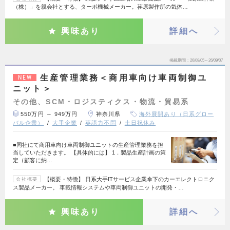
（株）」を親会社とする、ターボ機械メーカー。荏原製作所の気体…
興味あり
詳細へ
掲載期間
26/08/05～26/09/07
生産管理業務＜商用車向け車両制御ユ
NEW
ニット＞
その他、SCM・ロジスティクス・物流・貿易系
550万円 ～ 949万円
神奈川県
海外展開あり（日系グロー
バル企業）
大手企業
英語力不問
土日祝休み
■同社にて商用車向け車両制御ユニットの生産管理業務を担
当していただきます。 【具体的には】 1．製品生産計画の策
定（顧客に納…
【概要・特徴】 日系大手ITサービス企業傘下のカーエレクトロニク
会社概要
ス製品メーカー。 車載情報システムや車両制御ユニットの開発・…
興味あり
詳細へ