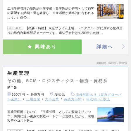
工場生産管理の新製品生産準備・量産製品の担当として顧客
の要望する納期・量を確保し、生産活動が効率的に行われる
よう、計画の…
【概要・特徴】 東証プライム上場、トヨタグループに属する世界屈
会社概要
指の総合自動車部品メーカーです。連結子会社は約200社にのぼ…
興味あり
詳細へ
掲載期間
26/07/16～26/08/19
生産管理
その他、SCM・ロジスティクス・物流・貿易系
MTG
600万円 ～ 849万円
愛知県
海外展開あり（日系グローバ
ル企業）
上場企業
大手企業
英語力不問
年収600万以上
事業管理部において、「生産管理」としての役割を担いつ
つ、購買に近い視点で製造パートナーと連携しながら、現場
改善やコスト最…