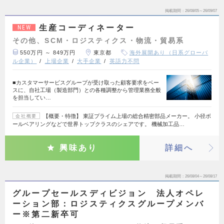
掲載期間
26/08/05～26/09/07
生産コーディネーター
NEW
その他、SCM・ロジスティクス・物流・貿易系
550万円 ～ 849万円
東京都
海外展開あり（日系グローバ
ル企業）
上場企業
大手企業
英語力不問
■カスタマーサービスグループが受け取った顧客要求をベー
スに、自社工場（製造部門）との各種調整から管理業務全般
を担当してい…
【概要・特徴】 東証プライム上場の総合精密部品メーカー。 小径ボ
会社概要
ールベアリングなどで世界トップクラスのシェアです。 機械加工品…
興味あり
詳細へ
掲載期間
26/08/04～26/08/17
グループセールスディビジョン 法人オペレ
ーション部：ロジスティクスグループメンバ
ー※第二新卒可