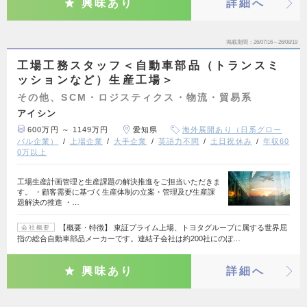
興味あり
詳細へ
掲載期間
26/07/16～26/08/19
工場工務スタッフ＜自動車部品（トランスミ
ッションなど）生産工場＞
その他、SCM・ロジスティクス・物流・貿易系
アイシン
600万円 ～ 1149万円
愛知県
海外展開あり（日系グロー
バル企業）
上場企業
大手企業
英語力不問
土日祝休み
年収60
0万以上
工場生産計画管理と生産課題の解決推進をご担当いただきま
す。 ・顧客需要に基づく生産体制の立案・管理及び生産課
題解決の推進 ・…
【概要・特徴】 東証プライム上場、トヨタグループに属する世界屈
会社概要
指の総合自動車部品メーカーです。連結子会社は約200社にのぼ…
興味あり
詳細へ