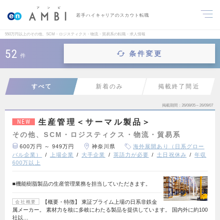
若手ハイキャリアのスカウト転職
550万円以上のその他、SCM・ロジスティクス・物流・貿易系の転職・求人情報
52
条件変更
件
すべて
新着のみ
掲載終了間近
掲載期間
26/08/05～26/09/07
生産管理＜サーマル製品＞
NEW
その他、SCM・ロジスティクス・物流・貿易系
600万円 ～ 949万円
神奈川県
海外展開あり（日系グロー
バル企業）
上場企業
大手企業
英語力が必要
土日祝休み
年収
600万以上
■機能樹脂製品の生産管理業務を担当していただきます。
【概要・特徴】 東証プライム上場の日系非鉄金
会社概要
属メーカー。 素材力を核に多岐にわたる製品を提供しています。 国内外に約100
社以…