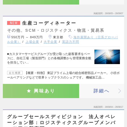
掲載期間
26/08/05～26/09/07
生産コーディネーター
NEW
その他、SCM・ロジスティクス・物流・貿易系
550万円 ～ 849万円
東京都
海外展開あり（日系グローバ
ル企業）
上場企業
大手企業
英語力不問
■カスタマーサービスグループが受け取った顧客要求をベー
スに、自社工場（製造部門）との各種調整から管理業務全般
を担当してい…
【概要・特徴】 東証プライム上場の総合精密部品メーカー。 小径ボ
会社概要
ールベアリングなどで世界トップクラスのシェアです。 機械加工品…
興味あり
詳細へ
掲載期間
26/08/04～26/08/17
グループセールスディビジョン 法人オペレ
ーション部：ロジスティクスグループメンバ