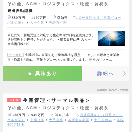
その他、SCM・ロジスティクス・物流・貿易系
豊田自動織機
550万円 ～ 1149万円
愛知県
海外展開あり（日系グロー
バル企業）
大手企業
英語力不問
同社にて、新規受注に対応する生産準備の日程立案および、
進捗管理をご担当いただきます。 ・顧客日程に基づいた生
産準備日程の立…
創業以来の事業である繊維機械を原点に、そして自動車と産業車
会社概要
両・物流を両輪に、事業をグローバル展開しています。 同社のリソー…
興味あり
詳細へ
掲載期間
26/08/05～26/09/07
生産管理＜サーマル製品＞
NEW
その他、SCM・ロジスティクス・物流・貿易系
600万円 ～ 949万円
神奈川県
海外展開あり（日系グロー
バル企業）
上場企業
大手企業
英語力が必要
土日祝休み
年収
600万以上