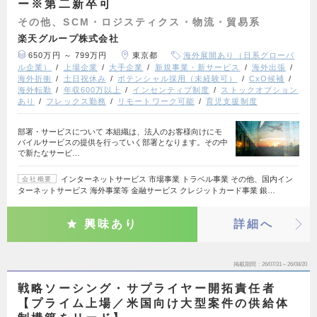
ー※第二新卒可
その他、SCM・ロジスティクス・物流・貿易系
楽天グループ株式会社
650万円 ～ 799万円
東京都
海外展開あり（日系グローバ
ル企業）
上場企業
大手企業
新規事業・新サービス
海外出張
海外折衝
土日祝休み
ポテンシャル採用（未経験可）
CxO候補
海外転勤
年収600万以上
インセンティブ制度
ストックオプション
あり
フレックス勤務
リモートワーク可能
育児支援制度
部署・サービスについて 本組織は、法人のお客様向けにモ
バイルサービスの提供を行っていく部署となります。その中
で新たなサービ…
インターネットサービス 市場事業 トラベル事業 その他、国内イン
会社概要
ターネットサービス 海外事業等 金融サービス クレジットカード事業 銀…
興味あり
詳細へ
掲載期間
26/07/31～26/08/20
戦略ソーシング・サプライヤー開拓責任者
【プライム上場／米国向け大型案件の供給体