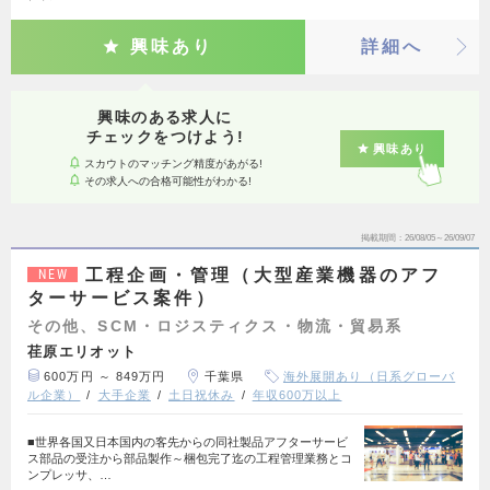
興味あり
詳細へ
興味のある求人に
チェックをつけよう!
興味あり
スカウトのマッチング精度があがる!
その求人への合格可能性がわかる!
掲載期間
26/08/05～26/09/07
工程企画・管理（大型産業機器のアフ
NEW
ターサービス案件）
その他、SCM・ロジスティクス・物流・貿易系
荏原エリオット
600万円 ～ 849万円
千葉県
海外展開あり（日系グローバ
ル企業）
大手企業
土日祝休み
年収600万以上
■世界各国又日本国内の客先からの同社製品アフターサービ
ス部品の受注から部品製作～梱包完了迄の工程管理業務とコ
ンプレッサ、…