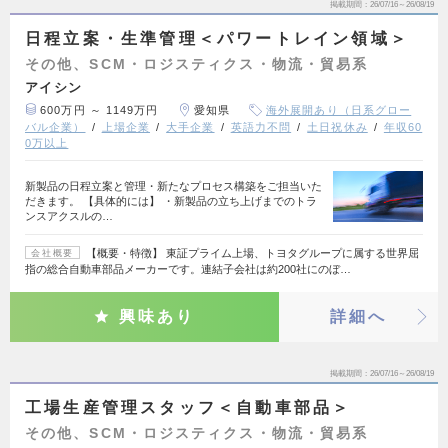
掲載期間
26/07/16～26/08/19
日程立案・生準管理＜パワートレイン領域＞
その他、SCM・ロジスティクス・物流・貿易系
アイシン
600万円 ～ 1149万円
愛知県
海外展開あり（日系グロー
バル企業）
上場企業
大手企業
英語力不問
土日祝休み
年収60
0万以上
新製品の日程立案と管理・新たなプロセス構築をご担当いた
だきます。 【具体的には】 ・新製品の立ち上げまでのトラ
ンスアクスルの…
【概要・特徴】 東証プライム上場、トヨタグループに属する世界屈
会社概要
指の総合自動車部品メーカーです。連結子会社は約200社にのぼ…
興味あり
詳細へ
掲載期間
26/07/16～26/08/19
工場生産管理スタッフ＜自動車部品＞
その他、SCM・ロジスティクス・物流・貿易系