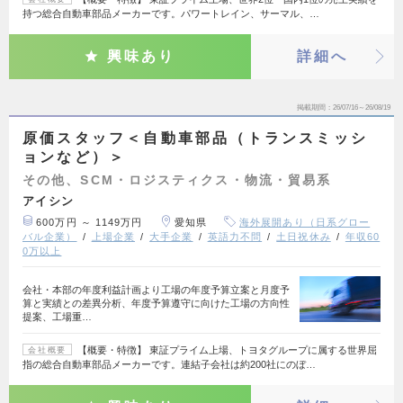
持つ総合自動車部品メーカーです。パワートレイン、サーマル、…
興味あり
詳細へ
掲載期間
26/07/16～26/08/19
原価スタッフ＜自動車部品（トランスミッシ
ョンなど）＞
その他、SCM・ロジスティクス・物流・貿易系
アイシン
600万円 ～ 1149万円
愛知県
海外展開あり（日系グロー
バル企業）
上場企業
大手企業
英語力不問
土日祝休み
年収60
0万以上
会社・本部の年度利益計画より工場の年度予算立案と月度予
算と実績との差異分析、年度予算遵守に向けた工場の方向性
提案、工場重…
【概要・特徴】 東証プライム上場、トヨタグループに属する世界屈
会社概要
指の総合自動車部品メーカーです。連結子会社は約200社にのぼ…