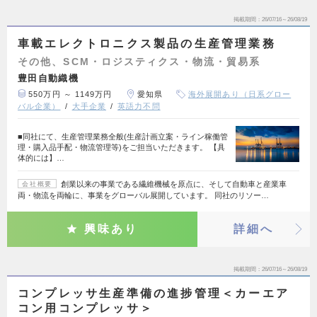
掲載期間
26/07/16～26/08/19
車載エレクトロニクス製品の生産管理業務
その他、SCM・ロジスティクス・物流・貿易系
豊田自動織機
550万円 ～ 1149万円
愛知県
海外展開あり（日系グロー
バル企業）
大手企業
英語力不問
■同社にて、生産管理業務全般(生産計画立案・ライン稼働管
理・購入品手配・物流管理等)をご担当いただきます。 【具
体的には】…
創業以来の事業である繊維機械を原点に、そして自動車と産業車
会社概要
両・物流を両輪に、事業をグローバル展開しています。 同社のリソー…
興味あり
詳細へ
掲載期間
26/07/16～26/08/19
コンプレッサ生産準備の進捗管理＜カーエア
コン用コンプレッサ＞