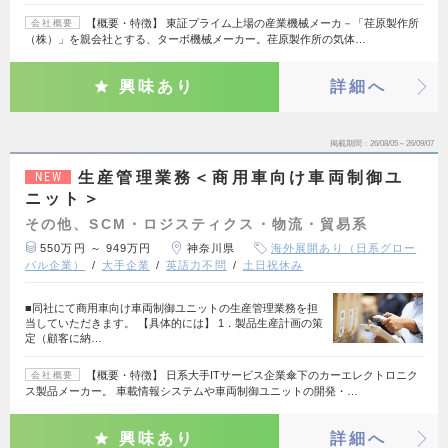
【概要・特徴】 東証プライム上場の産業機械メーカ－「荏原製作所
会社概要
（株）」を親会社とする、ターボ機械メーカー。荏原製作所の気体…
興味あり
詳細へ
掲載期間
26/08/05～26/09/07
生産管理業務＜商用車向け車両制御ユ
NEW
ニット＞
その他、SCM・ロジスティクス・物流・貿易系
550万円 ～ 949万円
神奈川県
海外展開あり（日系グロー
バル企業）
大手企業
英語力不問
土日祝休み
■同社にて商用車向け車両制御ユニットの生産管理業務を担
当していただきます。 【具体的には】 1．製品生産計画の策
定（顧客に納…
【概要・特徴】 日系大手ITサービス企業傘下のカーエレクトロニク
会社概要
ス製品メーカー。 車載情報システムや車両制御ユニットの開発・…
興味あり
詳細へ