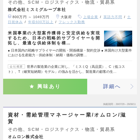
その他、SCM・ロジスティクス・物流・貿易系
株式会社ミスミグループ本社
800万円 ～ 1049万円
大阪府
上場企業
英語力不問
土
日祝休み
年収600万以上
フレックス勤務
米国事業の大型案件獲得と安定供給を実現
するため、日本の戦略的サプライヤーを開
拓し、最適な供給体制を構…
● 日本国内の戦略サプライヤーの開拓・関係構築・契約交渉 ● 米国向け大型案件
における生産能力・供給体制・納期・価格の調整…
世界の製造業の企業に対し、「ミスミQ（高品質）、C（低コス
会社概要
ト）、T（確実短納期）モデル」の強みを活かし、製造業の顧客の生…
興味あり
詳細へ
掲載期間
26/07/29～26/08/11
資材・需給管理マネージャー業/オムロン/滋
賀
その他、SCM・ロジスティクス・物流・貿易系
オムロン株式会社