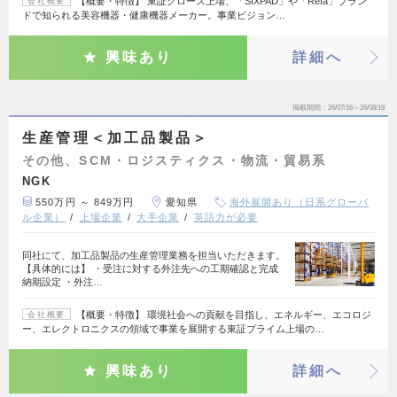
【概要・特徴】 東証グロース上場、「SIXPAD」や「Refa」ブラン
会社概要
ドで知られる美容機器・健康機器メーカー。事業ビジョン…
興味あり
詳細へ
掲載期間
26/07/16～26/08/19
生産管理＜加工品製品＞
その他、SCM・ロジスティクス・物流・貿易系
NGK
550万円 ～ 849万円
愛知県
海外展開あり（日系グローバ
ル企業）
上場企業
大手企業
英語力が必要
同社にて、加工品製品の生産管理業務を担当いただきます。
【具体的には】 ・受注に対する外注先への工期確認と完成
納期設定 ・外注…
【概要・特徴】 環境社会への貢献を目指し、エネルギー、エコロジ
会社概要
ー、エレクトロニクスの領域で事業を展開する東証プライム上場の…
興味あり
詳細へ