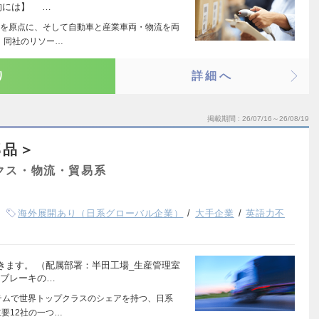
的には】 …
を原点に、そして自動車と産業車両・物流を両
 同社のリソー…
り
詳細へ
掲載期間
26/07/16～26/08/19
部品＞
クス・物流・貿易系
海外展開あり（日系グローバル企業）
大手企業
英語力不
きます。 （配属部署：半田工場_生産管理室
生ブレーキの…
テムで世界トップクラスのシェアを持つ、日系
要12社の一つ…