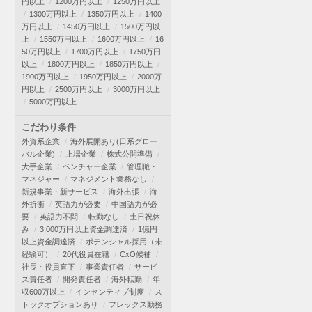
円以上
1200万円以上
1250万円以上
1300万円以上
1350万円以上
1400
万円以上
1450万円以上
1500万円以
上
1550万円以上
1600万円以上
16
50万円以上
1700万円以上
1750万円
以上
1800万円以上
1850万円以上
1900万円以上
1950万円以上
2000万
円以上
2500万円以上
3000万円以上
5000万円以上
こだわり条件
外資系企業
海外展開あり(日系グロー
バル企業)
上場企業
株式公開準備
大手企業
ベンチャー企業
管理職・
マネジャー
マネジメント業務なし
新規事業・新サービス
海外出張
海
外折衝
英語力が必要
中国語力が必
要
英語力不問
転勤なし
土日祝休
み
3,000万円以上資金調達済
1億円
以上資金調達済
ポテンシャル採用（未
経験可）
20代役員在籍
CxO候補
社長・役員直下
事業責任者
サービ
ス責任者
開発責任者
海外転勤
年
収600万以上
インセンティブ制度
ス
トックオプションあり
フレックス勤務