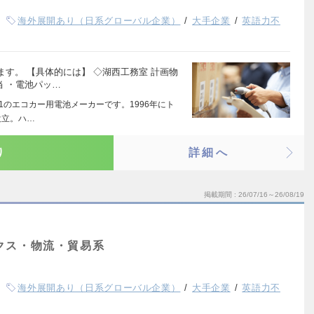
海外展開あり（日系グローバル企業）
大手企業
英語力不
す。 【具体的には】 ◇湖西工務室 計画物
 ・電池パッ…
.1のエコカー用電池メーカーです。1996年にト
設立。ハ…
り
詳細へ
掲載期間
26/07/16～26/08/19
クス・物流・貿易系
海外展開あり（日系グローバル企業）
大手企業
英語力不