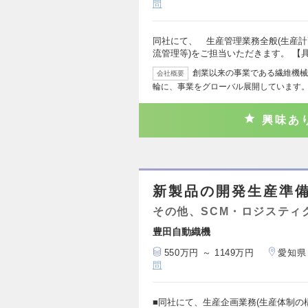
問
同社にて、 生産管理業務全般(生産
流管理等)をご担当いただきます。 【
創業以来の事業である繊維機械
会社概要
輪に、事業をグローバル展開しています。
興味あ
新製品の開発生産準
その他、SCM・ロジスティ
豊田自動織機
550万円 ～ 1149万円
愛知県
問
■同社にて、生産企画業務(生産体制