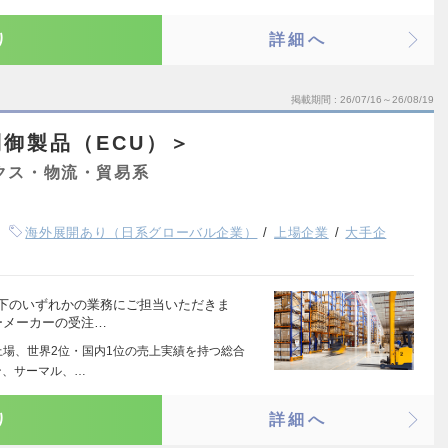
り
詳細へ
掲載期間
26/07/16～26/08/19
御製品（ECU）＞
クス・物流・貿易系
海外展開あり（日系グローバル企業）
上場企業
大手企
以下のいずれかの業務にご担当いただきま
ーメーカーの受注…
上場、世界2位・国内1位の売上実績を持つ総合
ン、サーマル、…
り
詳細へ