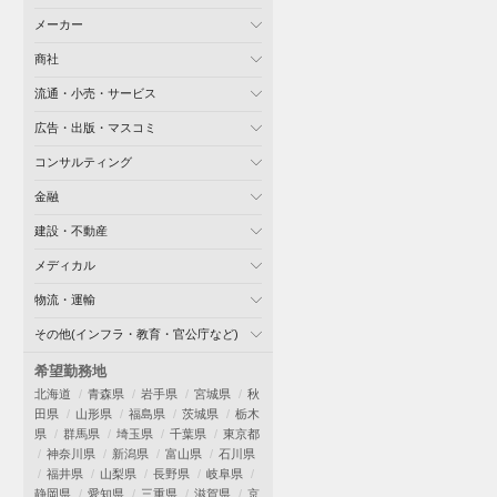
メーカー
商社
流通・小売・サービス
広告・出版・マスコミ
コンサルティング
金融
建設・不動産
メディカル
物流・運輸
その他(インフラ・教育・官公庁など)
希望勤務地
北海道
青森県
岩手県
宮城県
秋
田県
山形県
福島県
茨城県
栃木
県
群馬県
埼玉県
千葉県
東京都
神奈川県
新潟県
富山県
石川県
福井県
山梨県
長野県
岐阜県
静岡県
愛知県
三重県
滋賀県
京