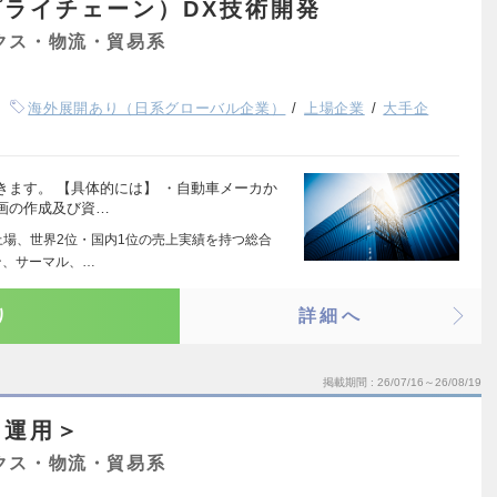
ライチェーン）DX技術開発
クス・物流・貿易系
海外展開あり（日系グローバル企業）
上場企業
大手企
ます。 【具体的には】 ・自動車メーカか
画の作成及び資…
上場、世界2位・国内1位の売上実績を持つ総合
ン、サーマル、…
り
詳細へ
掲載期間
26/07/16～26/08/19
・運用＞
クス・物流・貿易系