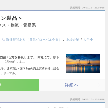
掲載期間
26/07/16～26/08/19
コン製品＞
クス・物流・貿易系
海外展開あり（日系グローバル企業）
上場企業
大手企
躍頂ける方を募集します。 同社にて、以下
。 【具体的には…
上場、世界2位・国内1位の売上実績を持つ総合
ン、サーマル、…
り
詳細へ
掲載期間
26/07/16～26/08/19