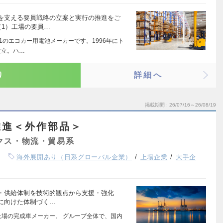
を支える要員戦略の立案と実行の推進をご
（1）工場の要員…
.1のエコカー用電池メーカーです。1996年にト
設立。ハ…
り
詳細へ
掲載期間
26/07/16～26/08/19
推進＜外作部品＞
クス・物流・貿易系
海外展開あり（日系グローバル企業）
上場企業
大手企
・供給体制を技術的観点から支援・強化
に向けた体制づく…
上場の完成車メーカー。 グループ全体で、国内