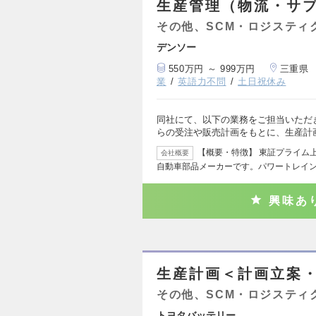
生産管理（物流・サプ
その他、SCM・ロジスティ
デンソー
550万円 ～ 999万円
三重県
業
英語力不問
土日祝休み
同社にて、以下の業務をご担当いただき
らの受注や販売計画をもとに、生産計
【概要・特徴】 東証プライム
会社概要
自動車部品メーカーです。パワートレイ
興味あ
生産計画＜計画立案
その他、SCM・ロジスティ
トヨタバッテリー