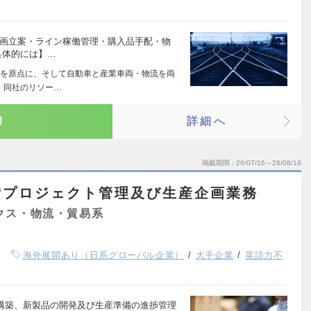
計画立案・ライン稼働管理・購入品手配・物
具体的には】…
を原点に、そして自動車と産業車両・物流を両
 同社のリソー…
り
詳細へ
掲載期間
26/07/16～26/08/19
備プロジェクト管理及び生産企画業務
クス・物流・貿易系
海外展開あり（日系グローバル企業）
大手企業
英語力不
の構築、新製品の開発及び生産準備の進捗管理