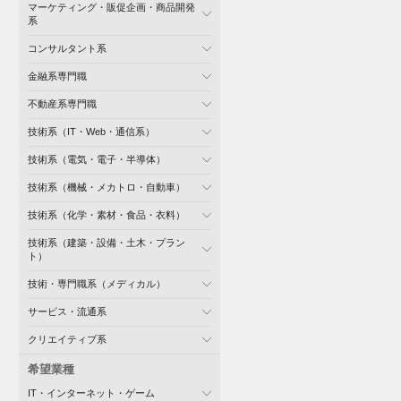
マーケティング・販促企画・商品開発
系
コンサルタント系
金融系専門職
不動産系専門職
技術系（IT・Web・通信系）
技術系（電気・電子・半導体）
技術系（機械・メカトロ・自動車）
技術系（化学・素材・食品・衣料）
技術系（建築・設備・土木・プラン
ト）
技術・専門職系（メディカル）
サービス・流通系
クリエイティブ系
希望業種
IT・インターネット・ゲーム