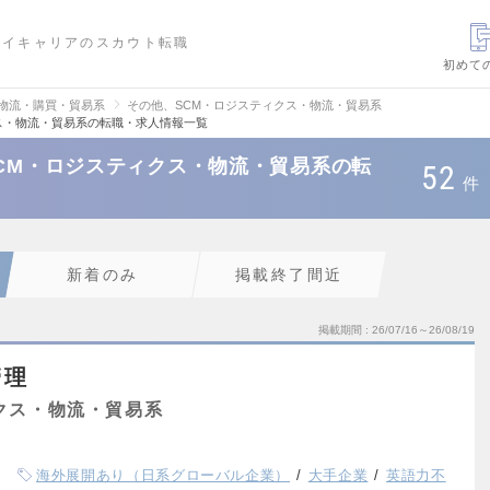
ハイキャリアのスカウト転職
初めて
・物流・購買・貿易系
その他、SCM・ロジスティクス・物流・貿易系
クス・物流・貿易系の転職・求人情報一覧
SCM・ロジスティクス・物流・貿易系の転
52
件
新着のみ
掲載終了間近
掲載期間
26/07/16～26/08/19
管理
クス・物流・貿易系
海外展開あり（日系グローバル企業）
大手企業
英語力不