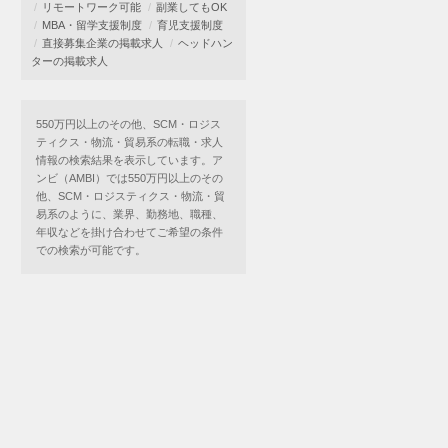
リモートワーク可能
副業してもOK
MBA・留学支援制度
育児支援制度
直接募集企業の掲載求人
ヘッドハン
ターの掲載求人
550万円以上のその他、SCM・ロジス
ティクス・物流・貿易系の転職・求人
情報の検索結果を表示しています。ア
ンビ（AMBI）では550万円以上のその
他、SCM・ロジスティクス・物流・貿
易系のように、業界、勤務地、職種、
年収などを掛け合わせてご希望の条件
での検索が可能です。