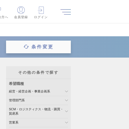
の方へ
会員登録
ログイン
条件変更
その他の条件で探す
希望職種
経営・経営企画・事業企画系
管理部門系
SCM・ロジスティクス・物流・購買・
貿易系
営業系