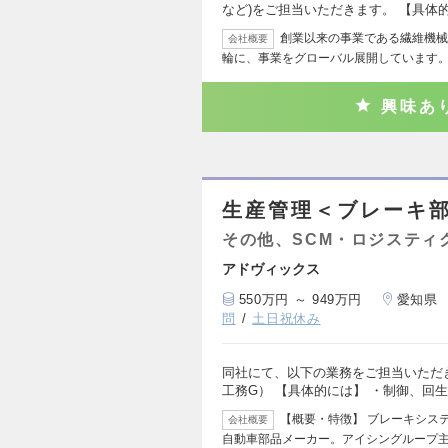
など)をご担当いただきます。 【具体
創業以来の事業である繊維機械
会社概要
輪に、事業をグローバル展開しています。
興味あ
生産管理＜ブレーキ
その他、SCM・ロジスティ
アドヴィックス
550万円 ～ 949万円
愛知県
問
土日祝休み
同社にて、以下の業務をご担当いただ
工務G） 【具体的には】 ・制御、回
【概要・特徴】 ブレーキシス
会社概要
自動車部品メーカー。アイシングループ主