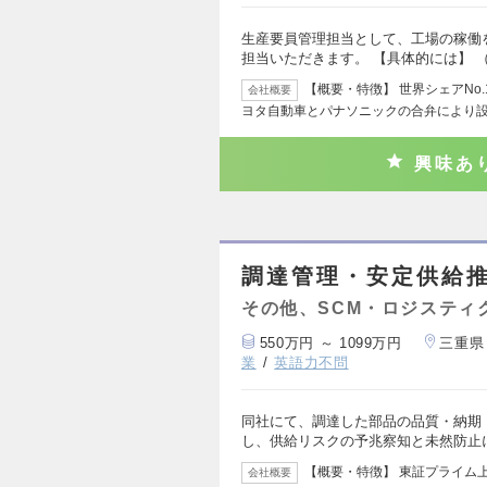
生産要員管理担当として、工場の稼働
担当いただきます。 【具体的には】 
【概要・特徴】 世界シェアNo
会社概要
ヨタ自動車とパナソニックの合弁により
興味あ
調達管理・安定供給
その他、SCM・ロジスティ
550万円 ～ 1099万円
三重県
業
英語力不問
同社にて、調達した部品の品質・納期
し、供給リスクの予兆察知と未然防止
【概要・特徴】 東証プライム
会社概要