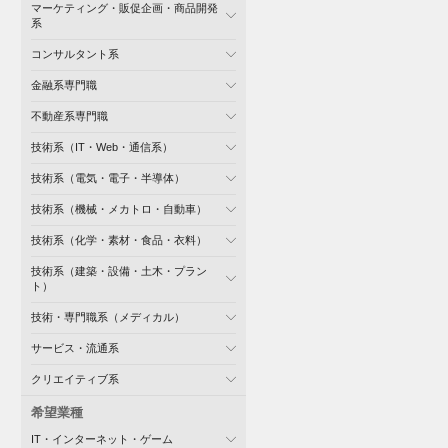
マーケティング・販促企画・商品開発
系
コンサルタント系
金融系専門職
不動産系専門職
技術系（IT・Web・通信系）
技術系（電気・電子・半導体）
技術系（機械・メカトロ・自動車）
技術系（化学・素材・食品・衣料）
技術系（建築・設備・土木・プラン
ト）
技術・専門職系（メディカル）
サービス・流通系
クリエイティブ系
希望業種
IT・インターネット・ゲーム