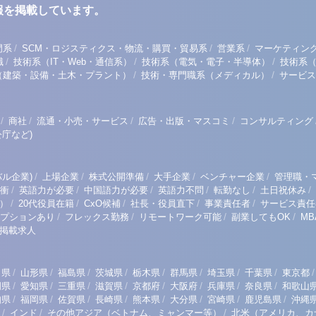
報を掲載しています。
/
/
/
門系
SCM・ロジスティクス・物流・購買・貿易系
営業系
マーケティン
/
/
/
職
技術系（IT・Web・通信系）
技術系（電気・電子・半導体）
技術系
/
/
（建築・設備・土木・プラント）
技術・専門職系（メディカル）
サービス
/
/
/
/
商社
流通・小売・サービス
広告・出版・マスコミ
コンサルティング
庁など)
/
/
/
/
/
ル企業)
上場企業
株式公開準備
大手企業
ベンチャー企業
管理職・
/
/
/
/
/
/
衝
英語力が必要
中国語力が必要
英語力不問
転勤なし
土日祝休み
/
/
/
/
/
）
20代役員在籍
CxO候補
社長・役員直下
事業責任者
サービス責任
/
/
/
/
プションあり
フレックス勤務
リモートワーク可能
副業してもOK
M
掲載求人
/
/
/
/
/
/
/
/
/
田県
山形県
福島県
茨城県
栃木県
群馬県
埼玉県
千葉県
東京都
/
/
/
/
/
/
/
/
岡県
愛知県
三重県
滋賀県
京都府
大阪府
兵庫県
奈良県
和歌山
/
/
/
/
/
/
/
/
知県
福岡県
佐賀県
長崎県
熊本県
大分県
宮崎県
鹿児島県
沖縄
/
/
/
インド
その他アジア（ベトナム、ミャンマー等）
北米（アメリカ、カ