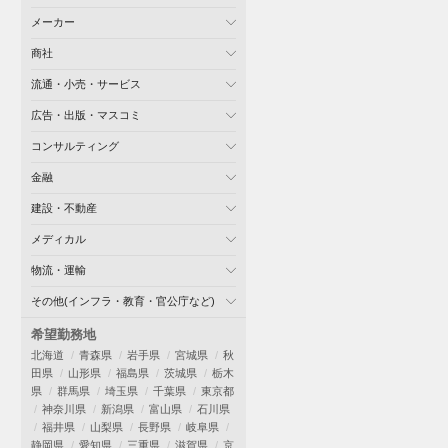
メーカー
商社
流通・小売・サービス
広告・出版・マスコミ
コンサルティング
金融
建設・不動産
メディカル
物流・運輸
その他(インフラ・教育・官公庁など)
希望勤務地
北海道
青森県
岩手県
宮城県
秋
田県
山形県
福島県
茨城県
栃木
県
群馬県
埼玉県
千葉県
東京都
神奈川県
新潟県
富山県
石川県
福井県
山梨県
長野県
岐阜県
静岡県
愛知県
三重県
滋賀県
京