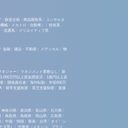
/
グ・販促企画・商品開発系
コンサルタ
/
（機械・メカトロ・自動車）
技術系
/
・流通系
クリエイティブ系
/
/
/
/
金融
建設・不動産
メディカル
物
/
/
マネジャー
マネジメント業務なし
新
/
3,000万円以上資金調達済
1億円以上資
/
/
/
者
開発責任者
海外転勤
年収600万
/
/
BA・留学支援制度
育児支援制度
直接
/
/
/
/
神奈川県
新潟県
富山県
石川県
/
/
/
/
/
県
鳥取県
島根県
岡山県
広島県
/
/
/
/
/
/
県
中国
韓国
香港
台湾
タイ
シ
/
ナダ等）
中南米（メキシコ、ブラジ