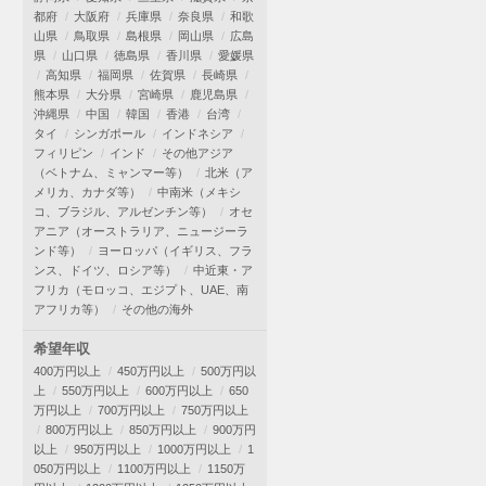
都府
大阪府
兵庫県
奈良県
和歌
山県
鳥取県
島根県
岡山県
広島
県
山口県
徳島県
香川県
愛媛県
高知県
福岡県
佐賀県
長崎県
熊本県
大分県
宮崎県
鹿児島県
沖縄県
中国
韓国
香港
台湾
タイ
シンガポール
インドネシア
フィリピン
インド
その他アジア
（ベトナム、ミャンマー等）
北米（ア
メリカ、カナダ等）
中南米（メキシ
コ、ブラジル、アルゼンチン等）
オセ
アニア（オーストラリア、ニュージーラ
ンド等）
ヨーロッパ（イギリス、フラ
ンス、ドイツ、ロシア等）
中近東・ア
フリカ（モロッコ、エジプト、UAE、南
アフリカ等）
その他の海外
希望年収
400万円以上
450万円以上
500万円以
上
550万円以上
600万円以上
650
万円以上
700万円以上
750万円以上
800万円以上
850万円以上
900万円
以上
950万円以上
1000万円以上
1
050万円以上
1100万円以上
1150万