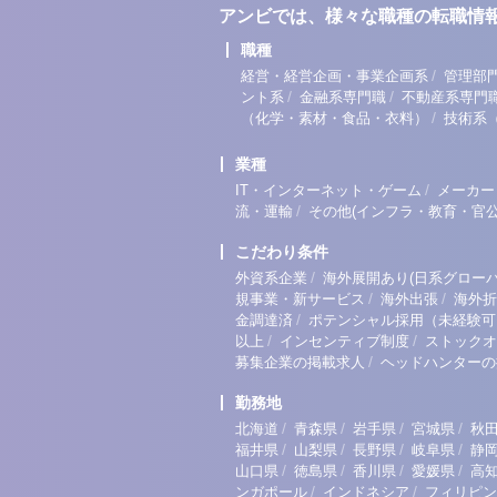
アンビでは、様々な職種の転職情
職種
/
経営・経営企画・事業企画系
管理部
/
/
ント系
金融系専門職
不動産系専門
/
（化学・素材・食品・衣料）
技術系
業種
/
IT・インターネット・ゲーム
メーカー
/
流・運輸
その他(インフラ・教育・官公
こだわり条件
/
外資系企業
海外展開あり(日系グローバ
/
/
規事業・新サービス
海外出張
海外折
/
金調達済
ポテンシャル採用（未経験可
/
/
以上
インセンティブ制度
ストックオ
/
募集企業の掲載求人
ヘッドハンターの
勤務地
/
/
/
/
北海道
青森県
岩手県
宮城県
秋
/
/
/
/
福井県
山梨県
長野県
岐阜県
静
/
/
/
/
山口県
徳島県
香川県
愛媛県
高
/
/
ンガポール
インドネシア
フィリピン