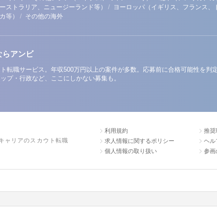
/
ーストラリア、ニュージーランド等）
ヨーロッパ（イギリス、フランス、
/
リカ等）
その他の海外
ならアンビ
ト転職サービス。年収500万円以上の案件が多数。応募前に合格可能性を判
アップ・行政など、ここにしかない募集も。
利用規約
推奨
キャリアのスカウト転職
求人情報に関するポリシー
ヘル
個人情報の取り扱い
参画