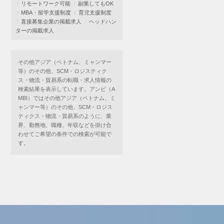
リモートワーク可能
副業してもOK
MBA・留学支援制度
育児支援制度
直接募集企業の掲載求人
ヘッドハン
ターの掲載求人
その他アジア（ベトナム、ミャンマー
等）のその他、SCM・ロジスティク
ス・物流・貿易系の転職・求人情報の
検索結果を表示しています。アンビ（A
MBI）ではその他アジア（ベトナム、ミ
ャンマー等）のその他、SCM・ロジス
ティクス・物流・貿易系のように、業
界、勤務地、職種、年収などを掛け合
わせてご希望の条件での検索が可能で
す。