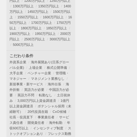
円以上
1200万円以上
1250万円以上
1300万円以上
1350万円以上
1400
万円以上
1450万円以上
1500万円以
上
1550万円以上
1600万円以上
16
50万円以上
1700万円以上
1750万円
以上
1800万円以上
1850万円以上
1900万円以上
1950万円以上
2000万
円以上
2500万円以上
3000万円以上
5000万円以上
こだわり条件
外資系企業
海外展開あり(日系グロー
バル企業)
上場企業
株式公開準備
大手企業
ベンチャー企業
管理職・
マネジャー
マネジメント業務なし
新規事業・新サービス
海外出張
海
外折衝
英語力が必要
中国語力が必
要
英語力不問
転勤なし
土日祝休
み
3,000万円以上資金調達済
1億円
以上資金調達済
ポテンシャル採用（未
経験可）
20代役員在籍
CxO候補
社長・役員直下
事業責任者
サービ
ス責任者
開発責任者
海外転勤
年
収600万以上
インセンティブ制度
ス
トックオプションあり
フレックス勤務