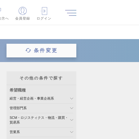
の方へ
会員登録
ログイン
条件変更
その他の条件で探す
希望職種
経営・経営企画・事業企画系
管理部門系
SCM・ロジスティクス・物流・購買・
貿易系
営業系