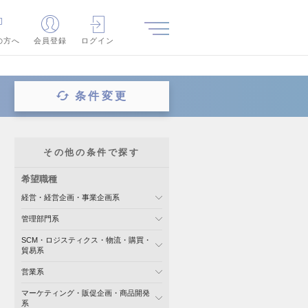
の方へ
会員登録
ログイン
条件変更
その他の条件で探す
希望職種
経営・経営企画・事業企画系
管理部門系
SCM・ロジスティクス・物流・購買・
貿易系
営業系
マーケティング・販促企画・商品開発
系