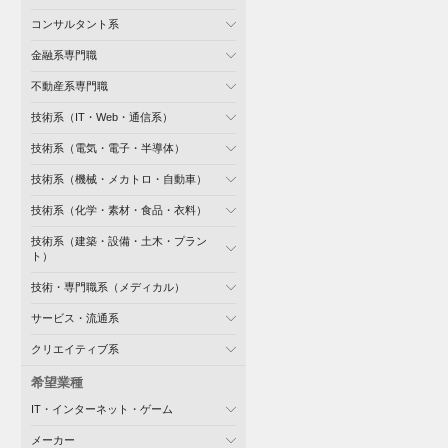
コンサルタント系
金融系専門職
不動産系専門職
技術系（IT・Web・通信系）
技術系（電気・電子・半導体）
技術系（機械・メカトロ・自動車）
技術系（化学・素材・食品・衣料）
技術系（建築・設備・土木・プラン
ト）
技術・専門職系（メディカル）
サービス・流通系
クリエイティブ系
希望業種
IT・インターネット・ゲーム
メーカー