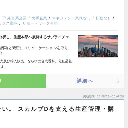
外資系企業
大手企業
マネジメント業務なし
転勤なし
ックス勤務
リモートワーク可能
分析し、生産本部へ展開するサプライチェ
業や開発部署と緊密にコミュニケーションを取り、
分…
売及び輸入販売、ならびに合成香料、化粧品基
ます。
り
詳細へ
掲載期間
26/08/05～26/08/18
ない。 スカルプDを支える生産管理・購