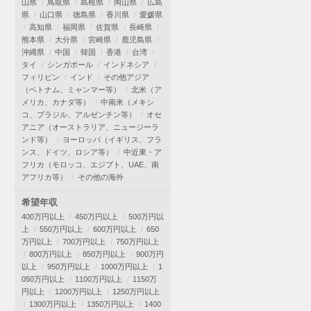
山県
鳥取県
島根県
岡山県
広島
県
山口県
徳島県
香川県
愛媛県
高知県
福岡県
佐賀県
長崎県
熊本県
大分県
宮崎県
鹿児島県
沖縄県
中国
韓国
香港
台湾
タイ
シンガポール
インドネシア
フィリピン
インド
その他アジア
（ベトナム、ミャンマー等）
北米（ア
メリカ、カナダ等）
中南米（メキシ
コ、ブラジル、アルゼンチン等）
オセ
アニア（オーストラリア、ニュージーラ
ンド等）
ヨーロッパ（イギリス、フラ
ンス、ドイツ、ロシア等）
中近東・ア
フリカ（モロッコ、エジプト、UAE、南
アフリカ等）
その他の海外
希望年収
400万円以上
450万円以上
500万円以
上
550万円以上
600万円以上
650
万円以上
700万円以上
750万円以上
800万円以上
850万円以上
900万円
以上
950万円以上
1000万円以上
1
050万円以上
1100万円以上
1150万
円以上
1200万円以上
1250万円以上
1300万円以上
1350万円以上
1400