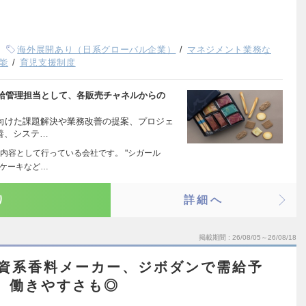
海外展開あり（日系グローバル企業）
マネジメント業務な
能
育児支援制度
給管理担当として、各販売チャネルからの
に向けた課題解決や業務改善の提案、プロジェ
善、システ…
内容として行っている会社です。 "シガール
ルケーキなど…
り
詳細へ
掲載期間
26/08/05～26/08/18
外資系香料メーカー、ジボダンで需給予
、働きやすさも◎