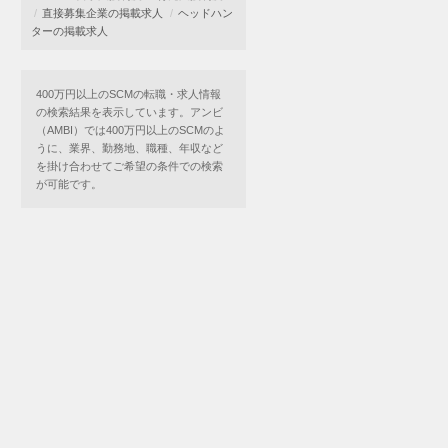
直接募集企業の掲載求人
ヘッドハン
ターの掲載求人
400万円以上のSCMの転職・求人情報
の検索結果を表示しています。アンビ
（AMBI）では400万円以上のSCMのよ
うに、業界、勤務地、職種、年収など
を掛け合わせてご希望の条件での検索
が可能です。