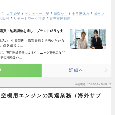
大手企業
ベンチャー企業
転勤なし
土日祝休み
ポテン
ス勤務
リモートワーク可能
育児支援制度
・購買・納期調整を通じ、ブランド成長を支
商品の、生産管理・購買業務を担当いただき
売計画を踏まえ…
品、専門医師監修によるクリニック専売品など
の研究開発及び…
り
詳細へ
掲載期間
26/08/04～26/09/23
航空機用エンジンの調達業務（海外サプ