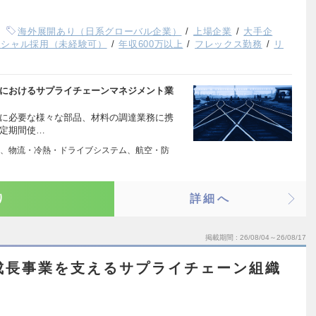
海外展開あり（日系グローバル企業）
上場企業
大手企
ンシャル採用（未経験可）
年収600万以上
フレックス勤務
リ
業におけるサプライチェーンマネジメント業
業に必要な様々な部品、材料の調達業務に携
一定期間使…
、物流・冷熱・ドライブシステム、航空・防
り
詳細へ
掲載期間
26/08/04～26/08/17
｜急成長事業を支えるサプライチェーン組織