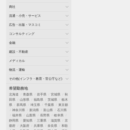
商社
流通・小売・サービス
広告・出版・マスコミ
コンサルティング
金融
建設・不動産
メディカル
物流・運輸
その他(インフラ・教育・官公庁など)
希望勤務地
北海道
青森県
岩手県
宮城県
秋
田県
山形県
福島県
茨城県
栃木
県
群馬県
埼玉県
千葉県
東京都
神奈川県
新潟県
富山県
石川県
福井県
山梨県
長野県
岐阜県
静岡県
愛知県
三重県
滋賀県
京
都府
大阪府
兵庫県
奈良県
和歌