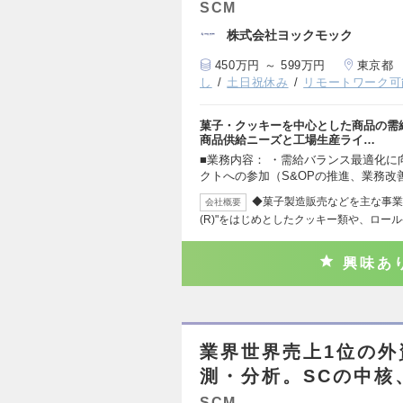
SCM
株式会社ヨックモック
450万円 ～ 599万円
東京都
し
土日祝休み
リモートワーク可
菓子・クッキーを中心とした商品の需
商品供給ニーズと工場生産ライ…
■業務内容： ・需給バランス最適化
クトへの参加（S&OPの推進、業務改
◆菓子製造販売などを主な事業
会社概要
(R)"をはじめとしたクッキー類や、ロー
興味あ
業界世界売上1位の
測・分析。SCの中核
SCM