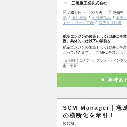
三菱重工業株式会社
700万円 ～ 999万円
愛知県
業
海外折衝
土日祝休み
ポテ
モートワーク可能
育児支援制度
航空エンジンの製造もしくはMRO事
務。具体的には以下の業務を…
航空エンジンの製造もしくはMRO事
わって頂きます。 （* MRO事業とは
エナジー、プラント・インフラ
会社概要
衛・宇宙
興味あ
SCM Manager
の横断化を牽引！
SCM