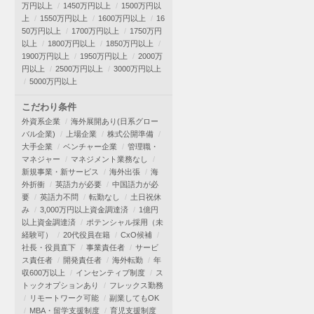
万円以上
1450万円以上
1500万円以
上
1550万円以上
1600万円以上
16
50万円以上
1700万円以上
1750万円
以上
1800万円以上
1850万円以上
1900万円以上
1950万円以上
2000万
円以上
2500万円以上
3000万円以上
5000万円以上
こだわり条件
外資系企業
海外展開あり(日系グロー
バル企業)
上場企業
株式公開準備
大手企業
ベンチャー企業
管理職・
マネジャー
マネジメント業務なし
新規事業・新サービス
海外出張
海
外折衝
英語力が必要
中国語力が必
要
英語力不問
転勤なし
土日祝休
み
3,000万円以上資金調達済
1億円
以上資金調達済
ポテンシャル採用（未
経験可）
20代役員在籍
CxO候補
社長・役員直下
事業責任者
サービ
ス責任者
開発責任者
海外転勤
年
収600万以上
インセンティブ制度
ス
トックオプションあり
フレックス勤務
リモートワーク可能
副業してもOK
MBA・留学支援制度
育児支援制度