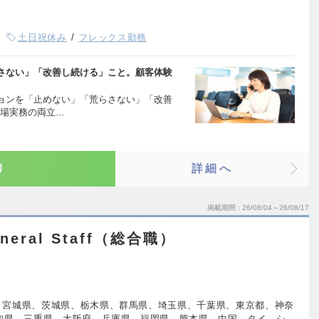
土日祝休み
フレックス勤務
さない」「改善し続ける」こと。顧客体験
ョンを「止めない」「荒らさない」「改善
現場実務の両立…
り
詳細へ
掲載期間
26/08/04～26/08/17
eral Staff（総合職）
、宮城県、茨城県、栃木県、群馬県、埼玉県、千葉県、東京都、神奈
知県、三重県、大阪府、兵庫県、福岡県、熊本県、中国、タイ、シ