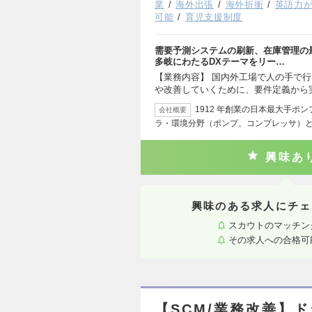
業
海外出張
海外折衝
英語力
可能
育児支援制度
需要予測システムの刷新、在庫管理の
多岐にわたるDXテーマをリー…
【業務内容】 国内外工場で人の手で
や改善していくために、要件定義から
1912 年創業の日本最大手ポ
会社概要
ラ・環境分野（ポンプ、コンプレッサ）
興味あ
興味のある求人にチェ
スカウトのマッチン
その求人への合格可
【SCM/業務改善】