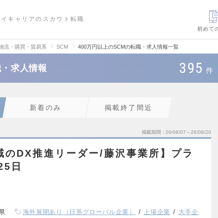
ハイキャリアのスカウト転職
初めて
・物流・購買・貿易系
SCM
400万円以上のSCMの転職・求人情報一覧
395
職・求人情報
件
新着のみ
掲載終了間近
掲載期間
26/08/07～26/08/20
域のDX推進リーダー/藤沢事業所】プラ
25日
県
海外展開あり（日系グローバル企業）
上場企業
大手企