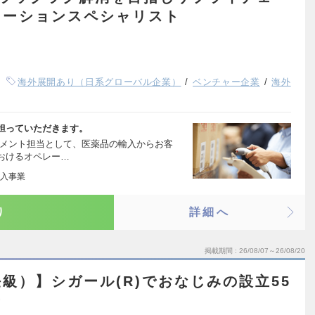
レーションスペシャリスト
海外展開あり（日系グローバル企業）
ベンチャー企業
海外
担っていただきます。
ジメント担当として、医薬品の輸入からお客
おけるオペレー…
入事業
り
詳細へ
掲載期間
26/08/07～26/08/20
級）】シガール(R)でおなじみの設立55
ー