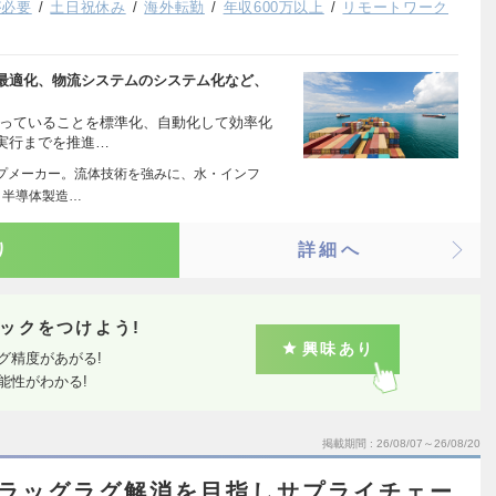
が必要
土日祝休み
海外転勤
年収600万以上
リモートワーク
最適化、物流システムのシステム化など、
行っていることを標準化、自動化して効率化
実行までを推進…
ンプメーカー。流体技術を強みに、水・インフ
と半導体製造…
り
詳細へ
ックをつけよう!
興味あり
グ精度があがる!
能性がわかる!
掲載期間
26/08/07～26/08/20
ドラッグラグ解消を目指しサプライチェー