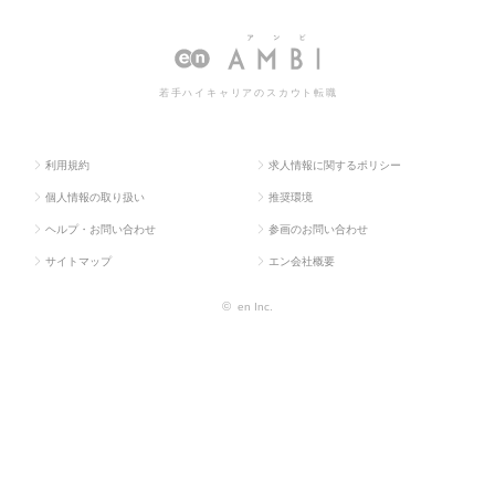
人TOP
流・購買・貿易系
M
求人情報一覧
若手ハイキャリアのスカウト転職
利用規約
求人情報に関するポリシー
個人情報の取り扱い
推奨環境
ヘルプ・お問い合わせ
参画のお問い合わせ
サイトマップ
エン会社概要
©
en Inc.