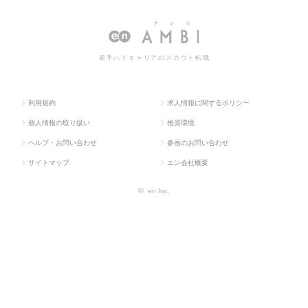
ラス求
ィクス・物流・
庫管理・運
ンター・倉庫管理・運行・配車管
人TOP
購買・貿易系
行・配車管理
理の転職・求人情報一覧
若手ハイキャリアのスカウト転職
利用規約
求人情報に関するポリシー
個人情報の取り扱い
推奨環境
ヘルプ・お問い合わせ
参画のお問い合わせ
サイトマップ
エン会社概要
©
en Inc.