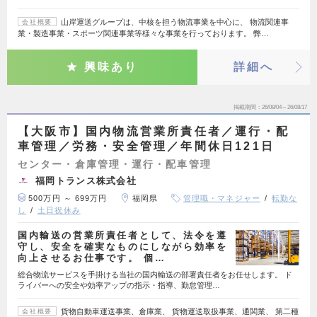
山岸運送グループは、中核を担う物流事業を中心に、 物流関連事
会社概要
業・製造事業・スポーツ関連事業等様々な事業を行っております。 弊…
興味あり
詳細へ
掲載期間
26/08/04～26/08/17
【大阪市】国内物流営業所責任者／運行・配
車管理／労務・安全管理／年間休日121日
センター・倉庫管理・運行・配車管理
福岡トランス株式会社
500万円 ～ 699万円
福岡県
管理職・マネジャー
転勤な
し
土日祝休み
国内輸送の営業所責任者として、法令を遵
守し、安全を確実なものにしながら効率を
向上させるお仕事です。 個…
総合物流サービスを手掛ける当社の国内輸送の部署責任者をお任せします。 ド
ライバーへの安全や効率アップの指示・指導、勤怠管理…
貨物自動車運送事業、倉庫業、 貨物運送取扱事業、通関業、 第二種
会社概要