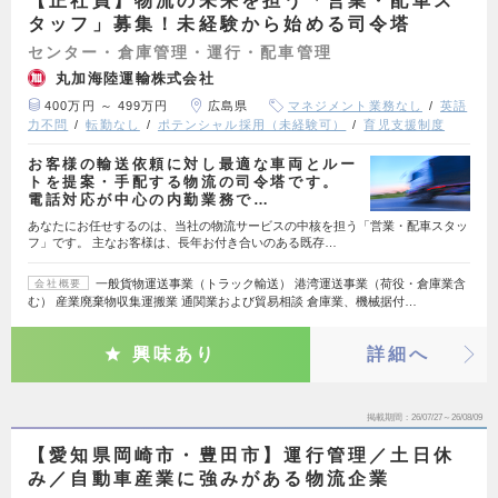
【正社員】物流の未来を担う「営業・配車ス
タッフ」募集！未経験から始める司令塔
センター・倉庫管理・運行・配車管理
丸加海陸運輸株式会社
400万円 ～ 499万円
広島県
マネジメント業務なし
英語
力不問
転勤なし
ポテンシャル採用（未経験可）
育児支援制度
お客様の輸送依頼に対し最適な車両とルー
トを提案・手配する物流の司令塔です。
電話対応が中心の内勤業務で…
あなたにお任せするのは、当社の物流サービスの中核を担う「営業・配車スタッ
フ」です。 主なお客様は、長年お付き合いのある既存…
一般貨物運送事業（トラック輸送） 港湾運送事業（荷役・倉庫業含
会社概要
む） 産業廃棄物収集運搬業 通関業および貿易相談 倉庫業、機械据付…
興味あり
詳細へ
掲載期間
26/07/27～26/08/09
【愛知県岡崎市・豊田市】運行管理／土日休
み／自動車産業に強みがある物流企業