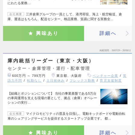
にわたる業務…
三井倉庫グループの一員として、港湾荷役、海上・航空輸送、倉
会社概要
庫、運送はもちろん、配送センター、検品業務、貿易に関する実務全…
興味あり
詳細へ
掲載期間
26/07/29～26/08/11
庫内統括リーダー（東京・大阪）
センター・倉庫管理・運行・配車管理
600万円 ～ 799万円
東京都、大阪府
ベンチャー企業
英
語力不問
転勤なし
土日祝休み
フレックス勤務
育児支援制度
【組織とポジションについて】 当社の事業基盤である5万台
の車両運用を支える現場の要として、拠点（倉庫）オペレー
ションの実行…
マイクロモビリティの普及を目指し、電動キックボードや電動自転
会社概要
車のシェアリングサービスを提供するスタートアップ企業です。 都…
興味あり
詳細へ