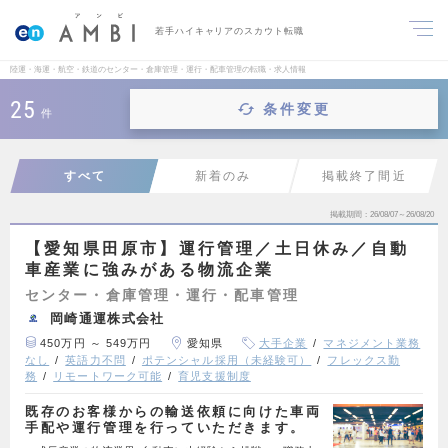
若手ハイキャリアのスカウト転職
陸運・海運・航空・鉄道のセンター・倉庫管理・運行・配車管理の転職・求人情報
25
条件変更
件
すべて
新着のみ
掲載終了間近
掲載期間
26/08/07～26/08/20
【愛知県田原市】運行管理／土日休み／自動
車産業に強みがある物流企業
センター・倉庫管理・運行・配車管理
岡崎通運株式会社
450万円 ～ 549万円
愛知県
大手企業
マネジメント業務
なし
英語力不問
ポテンシャル採用（未経験可）
フレックス勤
務
リモートワーク可能
育児支援制度
既存のお客様からの輸送依頼に向けた車両
手配や運行管理を行っていただきます。