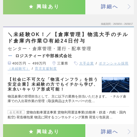
興味あり
詳細へ
掲載期間
26/08/04～26/08/17
＼未経験OK！／【倉庫管理】物流大手のチル
ド倉庫内作業◎有給24日付与
センター・倉庫管理・運行・配車管理
ロジスティード中部株式会社
400万円 ～ 499万円
三重県
大手企業
ポテンシャル採用
（未経験可）
育児支援制度
【社会に不可欠な「物流インフラ」を担う
安定企業】未経験の方でもイチから学び、
末永いキャリア形成可能！
物流倉庫の管理担当として、主に以下の業務を担当いただきます。 ・チルド倉
庫での入出荷作業の管理（取扱商品は大手スーパーの生…
貨物自動車運送事業 貨物利用運送事業(自動車・鉄道・内航・国内
会社概要
航空) 荷造梱包業 物流に関するコンサルティング業務 荷造り包装資…
興味あり
詳細へ