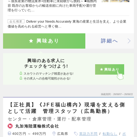
～成長産業の物流業界×自動車に未経験から挑戦～ ■職務内
容 既存のお客様からの輸送依頼に向けた車両手配や運行管
理を行っていた…
Deliver your Needs Accurately 東海の産業と生活を支え、より企業
会社概要
価値を高められる経営へと導く物…
興味あり
詳細へ
興味のある求人に
チェックをつけよう!
興味あり
スカウトのマッチング精度があがる!
その求人への合格可能性がわかる!
掲載期間
26/08/07～26/08/22
【正社員】《JFE福山構内》現場を支える側
として活躍 管理スタッフ（広島勤務）
センター・倉庫管理・運行・配車管理
丸加海陸運輸株式会社
400万円 ～ 499万円
広島県
英語力不問
転勤なし
ポ