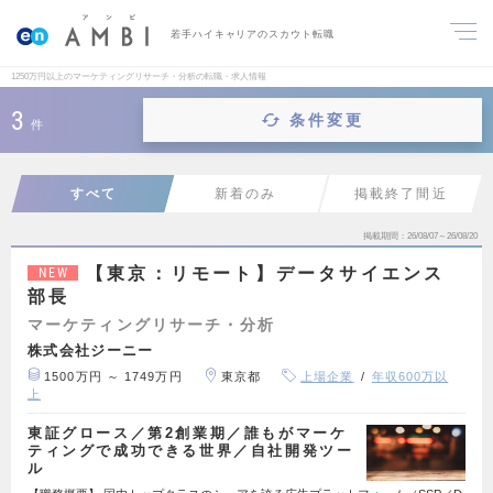
若手ハイキャリアのスカウト転職
1250万円以上のマーケティングリサーチ・分析の転職・求人情報
3
条件変更
件
すべて
新着のみ
掲載終了間近
掲載期間
26/08/07～26/08/20
【東京：リモート】データサイエンス
NEW
部長
マーケティングリサーチ・分析
株式会社ジーニー
1500万円 ～ 1749万円
東京都
上場企業
年収600万以
上
東証グロース／第2創業期／誰もがマーケ
ティングで成功できる世界／自社開発ツー
ル