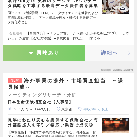
累計700万DL突破のソーシャルECでデー
タ戦略を主導する最高データ責任者を募集
同社にて、機械学習、LLM、データサイエンスを経営および
事業戦略に接続し、 データ組織を確立・統括する最高デー
タ責任者とし…
【事業内容】 ■「シェア買い」から進化した発見型ECアプリ 『カウ
会社概要
シェ』 の運営 【会社の特徴】 ■事業内容：同社は、日常に小…
興味あり
詳細へ
掲載期間
26/08/06～26/08/19
海外事業の渉外・市場調査担当 ～課
NEW
長候補～
マーケティングリサーチ・分析
日本生命保険相互会社【人事部】
1250万円 ～ 1449万円
東京都
年収600万以上
長年にわたり安心を提供する保険会社／海
外基盤拡大を牽引／幅広い業務で成長◎
【職務概要】 同社海外事業の発展に資する、海外企業・官
庁との渉外活動、海外市場や規制動向に関する調査活動等を