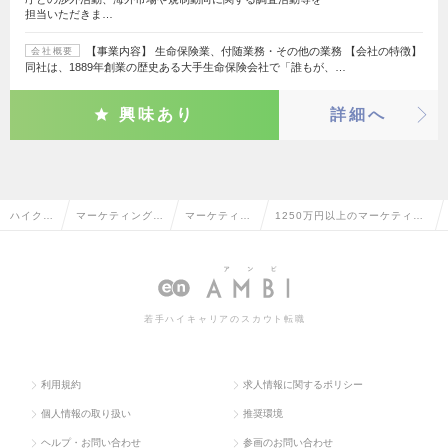
担当いただきま…
【事業内容】 生命保険業、付随業務・その他の業務 【会社の特徴】
会社概要
同社は、1889年創業の歴史ある大手生命保険会社で「誰もが、…
興味あり
詳細へ
ハイクラ
マーケティング・
マーケティン
1250万円以上のマーケティン
ス求人T
販促企画・商品開
グリサーチ・
グリサーチ・分析の転職・求人
OP
発系
分析
情報一覧
若手ハイキャリアのスカウト転職
利用規約
求人情報に関するポリシー
個人情報の取り扱い
推奨環境
ヘルプ・お問い合わせ
参画のお問い合わせ