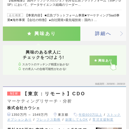
【職務概要】 国内トップクラスのシェアを誇る広告プラットフォーム（SSP／D
SP）において、データサイエンス組織のリーダー…
【事業内容】 ■広告プラットフォーム事業■マーケティングSaaS事
会社概要
業■海外事業 【会社の特徴】 ●自社開発×最先端技術：国内ト…
興味あり
詳細へ
興味のある求人に
チェックをつけよう!
興味あり
スカウトのマッチング精度があがる!
その求人への合格可能性がわかる!
掲載期間
26/08/06～26/08/19
【東京：リモート】CDO
NEW
マーケティングリサーチ・分析
株式会社カウシェ
1350万円 ～ 1549万円
東京都
年収600万以上
ストック
オプションあり
フレックス勤務
副業してもOK
育児支援制度