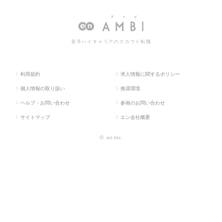
ス求人T
販促企画・商品開
グリサーチ・
リサーチ・分析の転職・求人
OP
発系
分析
情報一覧
若手ハイキャリアのスカウト転職
利用規約
求人情報に関するポリシー
個人情報の取り扱い
推奨環境
ヘルプ・お問い合わせ
参画のお問い合わせ
サイトマップ
エン会社概要
©
en Inc.