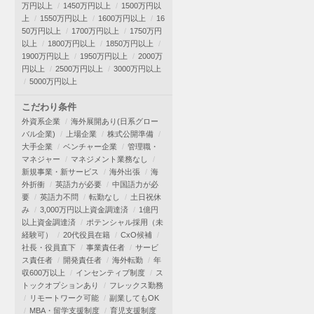
万円以上
1450万円以上
1500万円以
上
1550万円以上
1600万円以上
16
50万円以上
1700万円以上
1750万円
以上
1800万円以上
1850万円以上
1900万円以上
1950万円以上
2000万
円以上
2500万円以上
3000万円以上
5000万円以上
こだわり条件
外資系企業
海外展開あり(日系グロー
バル企業)
上場企業
株式公開準備
大手企業
ベンチャー企業
管理職・
マネジャー
マネジメント業務なし
新規事業・新サービス
海外出張
海
外折衝
英語力が必要
中国語力が必
要
英語力不問
転勤なし
土日祝休
み
3,000万円以上資金調達済
1億円
以上資金調達済
ポテンシャル採用（未
経験可）
20代役員在籍
CxO候補
社長・役員直下
事業責任者
サービ
ス責任者
開発責任者
海外転勤
年
収600万以上
インセンティブ制度
ス
トックオプションあり
フレックス勤務
リモートワーク可能
副業してもOK
MBA・留学支援制度
育児支援制度