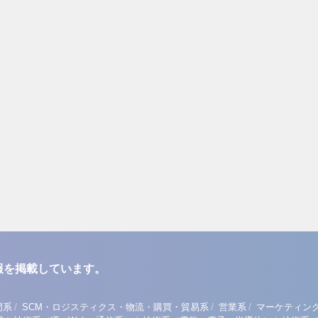
報を掲載しています。
/
/
/
門系
SCM・ロジスティクス・物流・購買・貿易系
営業系
マーケティン