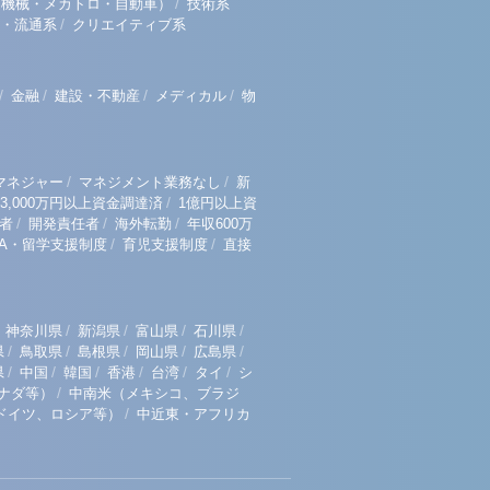
/
（機械・メカトロ・自動車）
技術系
/
・流通系
クリエイティブ系
/
/
/
/
金融
建設・不動産
メディカル
物
/
/
マネジャー
マネジメント業務なし
新
/
3,000万円以上資金調達済
1億円以上資
/
/
/
者
開発責任者
海外転勤
年収600万
/
/
BA・留学支援制度
育児支援制度
直接
/
/
/
/
神奈川県
新潟県
富山県
石川県
/
/
/
/
/
県
鳥取県
島根県
岡山県
広島県
/
/
/
/
/
/
県
中国
韓国
香港
台湾
タイ
シ
/
ナダ等）
中南米（メキシコ、ブラジ
/
ドイツ、ロシア等）
中近東・アフリカ