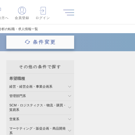
の方へ
会員登録
ログイン
分析の転職・求人情報一覧
条件変更
その他の条件で探す
希望職種
経営・経営企画・事業企画系
管理部門系
SCM・ロジスティクス・物流・購買・
貿易系
営業系
マーケティング・販促企画・商品開発
系