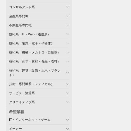
コンサルタント系
金融系専門職
不動産系専門職
技術系（IT・Web・通信系）
技術系（電気・電子・半導体）
技術系（機械・メカトロ・自動車）
技術系（化学・素材・食品・衣料）
技術系（建築・設備・土木・プラン
ト）
技術・専門職系（メディカル）
サービス・流通系
クリエイティブ系
希望業種
IT・インターネット・ゲーム
メーカー