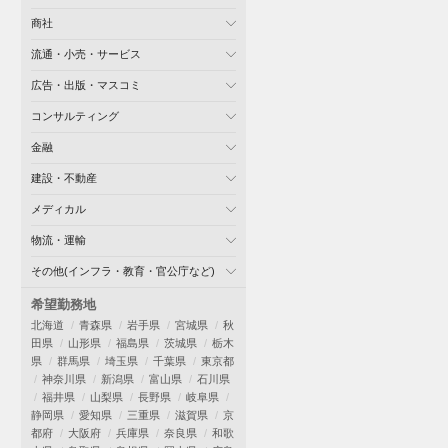
商社
流通・小売・サービス
広告・出版・マスコミ
コンサルティング
金融
建設・不動産
メディカル
物流・運輸
その他(インフラ・教育・官公庁など)
希望勤務地
北海道
青森県
岩手県
宮城県
秋
田県
山形県
福島県
茨城県
栃木
県
群馬県
埼玉県
千葉県
東京都
神奈川県
新潟県
富山県
石川県
福井県
山梨県
長野県
岐阜県
静岡県
愛知県
三重県
滋賀県
京
都府
大阪府
兵庫県
奈良県
和歌