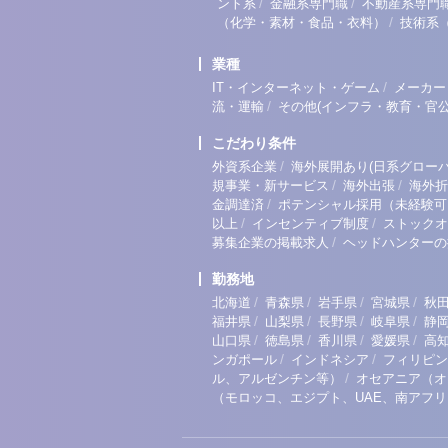
/
/
ント系
金融系専門職
不動産系専門
/
（化学・素材・食品・衣料）
技術系
業種
/
IT・インターネット・ゲーム
メーカー
/
流・運輸
その他(インフラ・教育・官公
こだわり条件
/
外資系企業
海外展開あり(日系グローバ
/
/
規事業・新サービス
海外出張
海外折
/
金調達済
ポテンシャル採用（未経験可
/
/
以上
インセンティブ制度
ストックオ
/
募集企業の掲載求人
ヘッドハンターの
勤務地
/
/
/
/
北海道
青森県
岩手県
宮城県
秋
/
/
/
/
福井県
山梨県
長野県
岐阜県
静
/
/
/
/
山口県
徳島県
香川県
愛媛県
高
/
/
ンガポール
インドネシア
フィリピン
/
ル、アルゼンチン等）
オセアニア（オ
（モロッコ、エジプト、UAE、南アフ