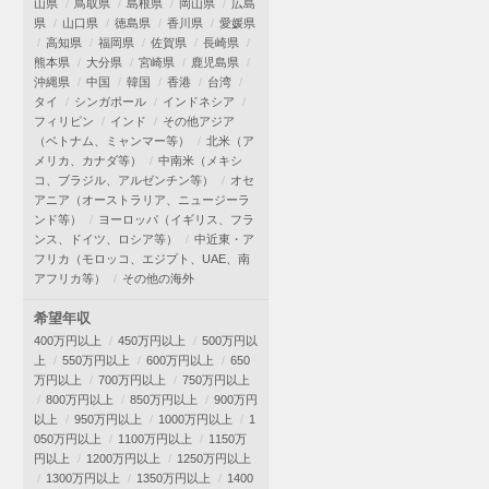
山県
鳥取県
島根県
岡山県
広島
県
山口県
徳島県
香川県
愛媛県
高知県
福岡県
佐賀県
長崎県
熊本県
大分県
宮崎県
鹿児島県
沖縄県
中国
韓国
香港
台湾
タイ
シンガポール
インドネシア
フィリピン
インド
その他アジア
（ベトナム、ミャンマー等）
北米（ア
メリカ、カナダ等）
中南米（メキシ
コ、ブラジル、アルゼンチン等）
オセ
アニア（オーストラリア、ニュージーラ
ンド等）
ヨーロッパ（イギリス、フラ
ンス、ドイツ、ロシア等）
中近東・ア
フリカ（モロッコ、エジプト、UAE、南
アフリカ等）
その他の海外
希望年収
400万円以上
450万円以上
500万円以
上
550万円以上
600万円以上
650
万円以上
700万円以上
750万円以上
800万円以上
850万円以上
900万円
以上
950万円以上
1000万円以上
1
050万円以上
1100万円以上
1150万
円以上
1200万円以上
1250万円以上
1300万円以上
1350万円以上
1400