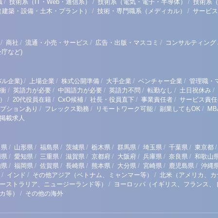
/
/
/
職
技術系（IT・Web・通信系）
技術系（電気・電子・半導体）
技術系
/
/
（建築・設備・土木・プラント）
技術・専門職系（メディカル）
サービス
/
/
/
/
商社
流通・小売・サービス
広告・出版・マスコミ
コンサルティング
庁など)
/
/
/
/
/
ル企業)
上場企業
株式公開準備
大手企業
ベンチャー企業
管理職・
/
/
/
/
/
/
衝
英語力が必要
中国語力が必要
英語力不問
転勤なし
土日祝休み
/
/
/
/
/
）
20代役員在籍
CxO候補
社長・役員直下
事業責任者
サービス責任
/
/
/
/
プションあり
フレックス勤務
リモートワーク可能
副業してもOK
M
掲載求人
/
/
/
/
/
/
/
/
/
田県
山形県
福島県
茨城県
栃木県
群馬県
埼玉県
千葉県
東京都
/
/
/
/
/
/
/
/
岡県
愛知県
三重県
滋賀県
京都府
大阪府
兵庫県
奈良県
和歌山
/
/
/
/
/
/
/
/
知県
福岡県
佐賀県
長崎県
熊本県
大分県
宮崎県
鹿児島県
沖縄
/
/
/
インド
その他アジア（ベトナム、ミャンマー等）
北米（アメリカ、カ
/
ーストラリア、ニュージーランド等）
ヨーロッパ（イギリス、フランス、
/
リカ等）
その他の海外