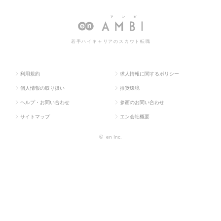
ラス求
グ・販促企画・
ングリサー
ティングリサーチ・分析の転職・
人TOP
商品開発系
チ・分析
求人情報一覧
若手ハイキャリアのスカウト転職
利用規約
求人情報に関するポリシー
個人情報の取り扱い
推奨環境
ヘルプ・お問い合わせ
参画のお問い合わせ
サイトマップ
エン会社概要
©
en Inc.