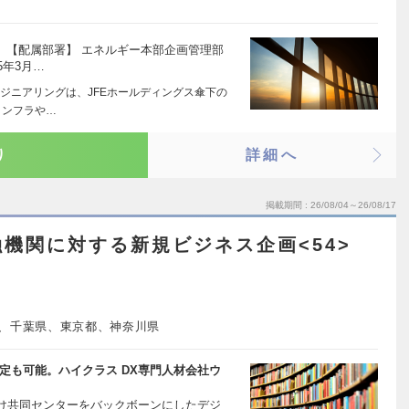
＞ 【配属部署】 エネルギー本部企画管理部
5年3月…
ンジニアリングは、JFEホールディングス傘下の
インフラや…
り
詳細へ
掲載期間
26/08/04～26/08/17
機関に対する新規ビジネス企画<54>
、千葉県、東京都、神奈川県
定も可能。ハイクラス DX専門人材会社ウ
け共同センターをバックボーンにしたデジ