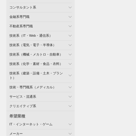
コンサルタント系
金融系専門職
不動産系専門職
技術系（IT・Web・通信系）
技術系（電気・電子・半導体）
技術系（機械・メカトロ・自動車）
技術系（化学・素材・食品・衣料）
技術系（建築・設備・土木・プラン
ト）
技術・専門職系（メディカル）
サービス・流通系
クリエイティブ系
希望業種
IT・インターネット・ゲーム
メーカー