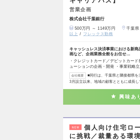
キャリアパス】
営業企画
株式会社千葉銀行
500万円 ～ 1149万円
千葉県
以上
フレックス勤務
キャッシュレス決済事業における新商
画など、企画業務全般をお任せ…
・クレジットカード／デビットカード
ューションの企画・開発 ・事業戦略
■同行は、千葉県と隣接都県を
会社概要
3月設立以来、地域の顧客とともに成長し
興味あ
個人向け住宅ロ
NEW
に挑戦／裁量ある環