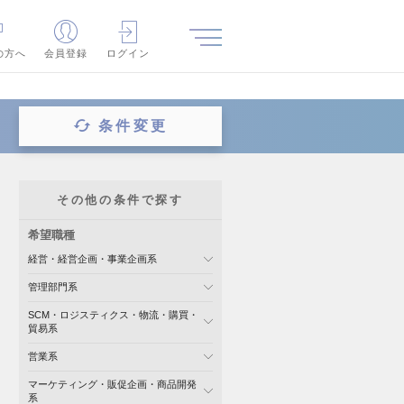
の方へ
会員登録
ログイン
条件変更
その他の条件で探す
希望職種
経営・経営企画・事業企画系
管理部門系
SCM・ロジスティクス・物流・購買・
貿易系
営業系
マーケティング・販促企画・商品開発
系