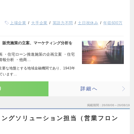
上場企業
大手企業
英語力不問
土日祝休み
年収600万
、販売施策の立案、マーケティング分析を
 ・住宅ローン推進施策の企画立案 ・住宅
情報分析 ・他商…
主要な地盤とする地域金融機関であり、1943年
ています…
り
詳細へ
掲載期間
26/08/06～26/08/19
ィングソリューション担当（営業フロン