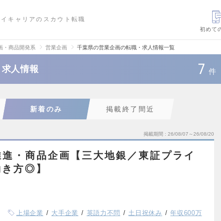
ハイキャリアのスカウト転職
初めて
画・商品開発系
営業企画
千葉県の営業企画の転職・求人情報一覧
7
・求人情報
件
新着のみ
掲載終了間近
掲載期間
26/08/07～26/08/20
推進・商品企画【三大地銀／東証プライ
働き方◎】
上場企業
大手企業
英語力不問
土日祝休み
年収600万