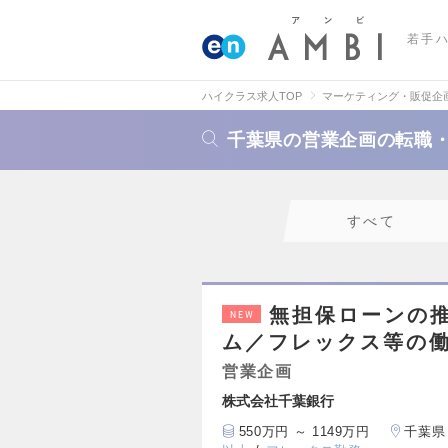
若手
ハイクラス求人TOP
マーケティング・販促企
千葉県の営業企画の転職
すべて
無担保ローンの
NEW
ム／フレックス等の
営業企画
株式会社千葉銀行
550万円 ～ 1149万円
千葉県