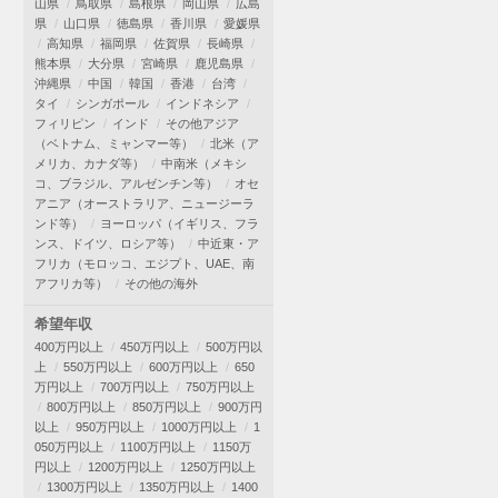
山県
鳥取県
島根県
岡山県
広島
県
山口県
徳島県
香川県
愛媛県
高知県
福岡県
佐賀県
長崎県
熊本県
大分県
宮崎県
鹿児島県
沖縄県
中国
韓国
香港
台湾
タイ
シンガポール
インドネシア
フィリピン
インド
その他アジア
（ベトナム、ミャンマー等）
北米（ア
メリカ、カナダ等）
中南米（メキシ
コ、ブラジル、アルゼンチン等）
オセ
アニア（オーストラリア、ニュージーラ
ンド等）
ヨーロッパ（イギリス、フラ
ンス、ドイツ、ロシア等）
中近東・ア
フリカ（モロッコ、エジプト、UAE、南
アフリカ等）
その他の海外
希望年収
400万円以上
450万円以上
500万円以
上
550万円以上
600万円以上
650
万円以上
700万円以上
750万円以上
800万円以上
850万円以上
900万円
以上
950万円以上
1000万円以上
1
050万円以上
1100万円以上
1150万
円以上
1200万円以上
1250万円以上
1300万円以上
1350万円以上
1400