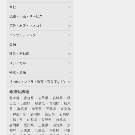
商社
流通・小売・サービス
広告・出版・マスコミ
コンサルティング
金融
建設・不動産
メディカル
物流・運輸
その他(インフラ・教育・官公庁など)
希望勤務地
北海道
青森県
岩手県
宮城県
秋
田県
山形県
福島県
茨城県
栃木
県
群馬県
埼玉県
千葉県
東京都
神奈川県
新潟県
富山県
石川県
福井県
山梨県
長野県
岐阜県
静岡県
愛知県
三重県
滋賀県
京
都府
大阪府
兵庫県
奈良県
和歌