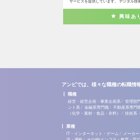
サービスを提供しています。 デジタル技
興味あ
アンビでは、様々な職種の転職情
職種
/
経営・経営企画・事業企画系
管理部
/
/
ント系
金融系専門職
不動産系専門
/
（化学・素材・食品・衣料）
技術系
業種
/
IT・インターネット・ゲーム
メーカー
/
流・運輸
その他(インフラ・教育・官公