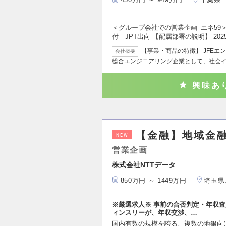
＜グループ会社での営業企画_エネ59
付 JPT出向 【配属部署の説明】 202
【事業・商品の特徴】 JFEエ
会社概要
総合エンジニアリング企業として、社会
興味あ
【金融】地域金融
NEW
営業企画
株式会社NTTデータ
850万円 ～ 1449万円
埼玉県
※厳選求人※ 事前の合否判定・年収査
ィンスリーが、年収交渉、…
国内有数の規模を誇る、複数の地銀向