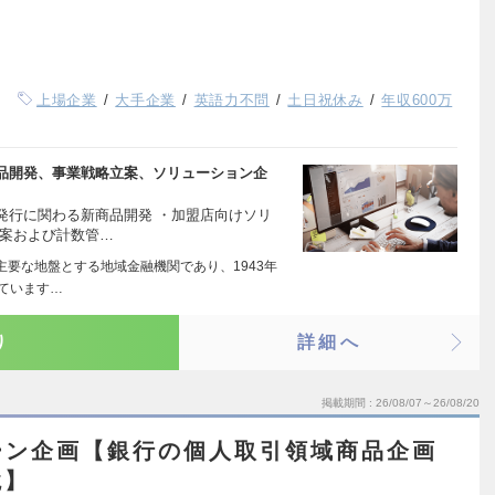
上場企業
大手企業
英語力不問
土日祝休み
年収600万
品開発、事業戦略立案、ソリューション企
発行に関わる新商品開発 ・加盟店向けソリ
立案および計数管…
主要な地盤とする地域金融機関であり、1943年
ています…
り
詳細へ
掲載期間
26/08/07～26/08/20
ーン企画【銀行の個人取引領域商品企画
境】