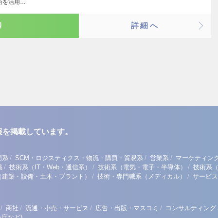
術を活用…
り
詳細へ
報を掲載しています。
/
/
/
門系
SCM・ロジスティクス・物流・購買・貿易系
営業系
マーケティン
/
/
/
職
技術系（IT・Web・通信系）
技術系（電気・電子・半導体）
技術系
/
/
（建築・設備・土木・プラント）
技術・専門職系（メディカル）
サービス
/
/
/
/
商社
流通・小売・サービス
広告・出版・マスコミ
コンサルティング
庁など)