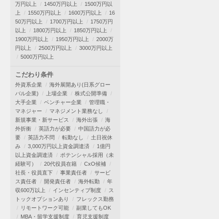
万円以上
1450万円以上
1500万円以
上
1550万円以上
1600万円以上
16
50万円以上
1700万円以上
1750万円
以上
1800万円以上
1850万円以上
1900万円以上
1950万円以上
2000万
円以上
2500万円以上
3000万円以上
5000万円以上
こだわり条件
外資系企業
海外展開あり(日系グロー
バル企業)
上場企業
株式公開準備
大手企業
ベンチャー企業
管理職・
マネジャー
マネジメント業務なし
新規事業・新サービス
海外出張
海
外折衝
英語力が必要
中国語力が必
要
英語力不問
転勤なし
土日祝休
み
3,000万円以上資金調達済
1億円
以上資金調達済
ポテンシャル採用（未
経験可）
20代役員在籍
CxO候補
社長・役員直下
事業責任者
サービ
ス責任者
開発責任者
海外転勤
年
収600万以上
インセンティブ制度
ス
トックオプションあり
フレックス勤務
リモートワーク可能
副業してもOK
MBA・留学支援制度
育児支援制度