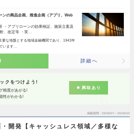
ーンの商品企画、推進企画（アプリ、Web
等 ・アプリローンの効果検証、施策立案及
析、改定等 ・実…
主要な地盤とする地域金融機関であり、1943年
ています…
り
詳細へ
ックをつけよう!
興味あり
グ精度があがる!
能性がわかる!
掲載期間
26/08/07～26/08/20
画・開発【キャッシュレス領域／多様な