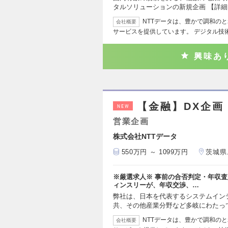
タルソリューションの新規企画 【詳細
NTTデータは、豊かで調和のと
会社概要
サービスを提供しています。 デジタル技
興味あ
【金融】DX企画
NEW
営業企画
株式会社NTTデータ
550万円 ～ 1099万円
茨城県
※厳選求人※ 事前の合否判定・年収査
ィンスリーが、年収交渉、…
弊社は、日本を代表するシステムイン
共、その他産業分野など多岐にわたっ
NTTデータは、豊かで調和のと
会社概要