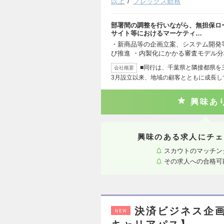
以上
フレックス勤務
部署間の調整を行いながら、無担保ロ
サイト等におけるマーケティ…
・新商品等の企画立案、システム開発
び推進 ・内製化にかかる審査モデル分
■同行は、千葉県と隣接都県を
会社概要
3月設立以来、地域の顧客とともに成長し
興味あ
興味のある求人にチェ
スカウトのマッチン
その求人への合格可
決済ビジネス企
NEW