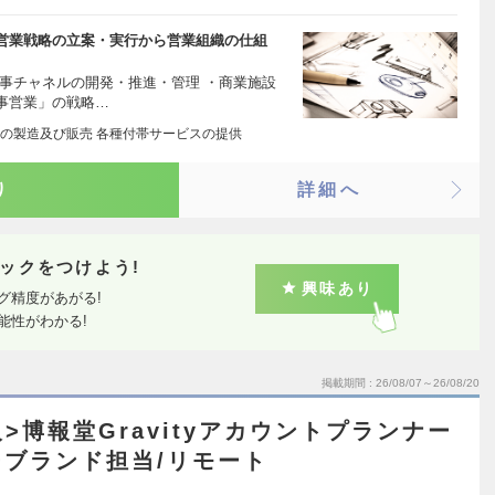
営業戦略の立案・実行から営業組織の仕組
事チャネルの開発・推進・管理 ・商業施設
事営業」の戦略…
の製造及び販売 各種付帯サービスの提供
り
詳細へ
ックをつけよう!
興味あり
グ精度があがる!
能性がわかる!
掲載期間
26/08/07～26/08/20
>博報堂Gravityアカウントプランナー
ブランド担当/リモート