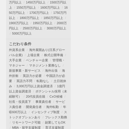
万円以上
1450万円以上
1500万円以
上
1550万円以上
1600万円以上
16
50万円以上
1700万円以上
1750万円
以上
1800万円以上
1850万円以上
1900万円以上
1950万円以上
2000万
円以上
2500万円以上
3000万円以上
5000万円以上
こだわり条件
外資系企業
海外展開あり(日系グロー
バル企業)
上場企業
株式公開準備
大手企業
ベンチャー企業
管理職・
マネジャー
マネジメント業務なし
新規事業・新サービス
海外出張
海
外折衝
英語力が必要
中国語力が必
要
英語力不問
転勤なし
土日祝休
み
3,000万円以上資金調達済
1億円
以上資金調達済
ポテンシャル採用（未
経験可）
20代役員在籍
CxO候補
社長・役員直下
事業責任者
サービ
ス責任者
開発責任者
海外転勤
年
収600万以上
インセンティブ制度
ス
トックオプションあり
フレックス勤務
リモートワーク可能
副業してもOK
MBA・留学支援制度
育児支援制度