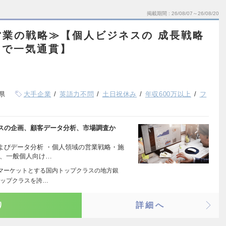
掲載期間
26/08/07～26/08/20
営業の戦略≫【個人ビジネスの 成長戦略
まで一気通貫】
県
大手企業
英語力不問
土日祝休み
年収600万以上
フ
スの企画、顧客データ分析、市場調査か
よびデータ分析 ・個人領域の営業戦略・施
ど、一般個人向け…
マーケットとする国内トップクラスの地方銀
トップクラスを誇…
り
詳細へ