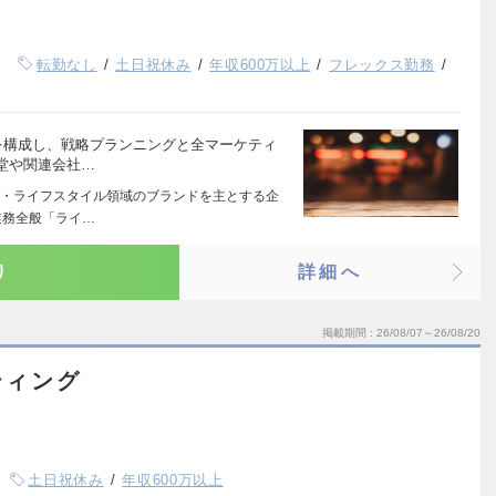
転勤なし
土日祝休み
年収600万以上
フレックス勤務
を構成し、戦略プランニングと全マーケティ
堂や関連会社…
・ライフスタイル領域のブランドを主とする企
業務全般「ライ…
り
詳細へ
掲載期間
26/08/07～26/08/20
ティング
土日祝休み
年収600万以上