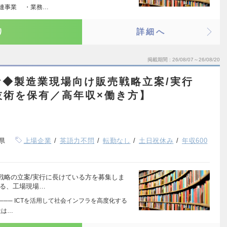
関連事業 ・業務…
り
詳細へ
掲載期間
26/08/07～26/08/20
ケ◆製造業現場向け販売戦略立案/実行
技術を保有／高年収×働き方】
県
上場企業
英語力不問
転勤なし
土日祝休み
年収600
戦略の立案/実行に長けている方を募集しま
なる、工場現場…
──── ICTを活用して社会インフラを高度化する
社は…