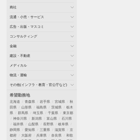
商社
流通・小売・サービス
広告・出版・マスコミ
コンサルティング
金融
建設・不動産
メディカル
物流・運輸
その他(インフラ・教育・官公庁など)
希望勤務地
北海道
青森県
岩手県
宮城県
秋
田県
山形県
福島県
茨城県
栃木
県
群馬県
埼玉県
千葉県
東京都
神奈川県
新潟県
富山県
石川県
福井県
山梨県
長野県
岐阜県
静岡県
愛知県
三重県
滋賀県
京
都府
大阪府
兵庫県
奈良県
和歌