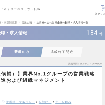
ハイキャリアのスカウト転職
初めて
画・商品開発系
営業企画
土日祝休みの営業企画の転職・求人情報一覧
184
転職・求人情報
件
新着のみ
掲載終了間近
掲載期間
26/08/07～26/08/20
候補）】業界No.1グループの営業戦略
推進および組織マネジメント
管理職・マネジャー
転勤なし
土日祝休み