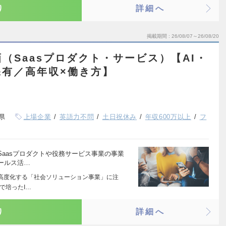
り
詳細へ
掲載期間
26/08/07～26/08/20
（Saasプロダクト・サービス）【AI・
有／高年収×働き方】
県
上場企業
英語力不問
土日祝休み
年収600万以上
フ
Saasプロダクトや役務サービス事業の事業
ールス活…
を高度化する「社会ソリューション事業」に注
で培ったI…
り
詳細へ