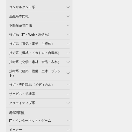
コンサルタント系
金融系専門職
不動産系専門職
技術系（IT・Web・通信系）
技術系（電気・電子・半導体）
技術系（機械・メカトロ・自動車）
技術系（化学・素材・食品・衣料）
技術系（建築・設備・土木・プラン
ト）
技術・専門職系（メディカル）
サービス・流通系
クリエイティブ系
希望業種
IT・インターネット・ゲーム
メーカー