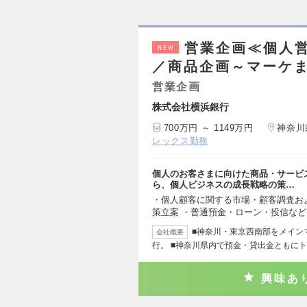
営業企画≪個人
NEW
／商品企画～マーケ
営業企画
株式会社横浜銀行
700万円 ～ 1149万円
神奈川
レックス勤務
個人のお客さまに向けた商品・サービ
ら、個人ビジネスの成長戦略の策…
・個人顧客に関する市場・顧客調査お
策立案 ・普通預金・ローン・投信な
■神奈川・東京西南部をメイン
会社概要
行。 ■神奈川県内で預金・貸出金ともに
興味あ