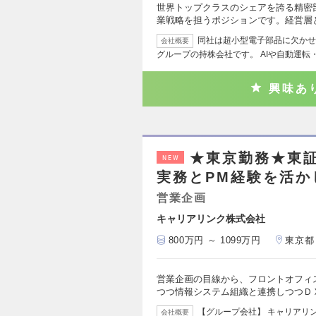
世界トップクラスのシェアを誇る精密
業戦略を担うポジションです。経営層
同社は超小型電子部品に欠かせ
会社概要
グループの持株会社です。 AIや自動運転
興味あ
★東京勤務★東証
NEW
実務とPM経験を活か
営業企画
キャリアリンク株式会社
800万円 ～ 1099万円
東京都
営業企画の目線から、フロントオフィ
つつ情報システム組織と連携しつつＤ
【グループ会社】 キャリアリ
会社概要