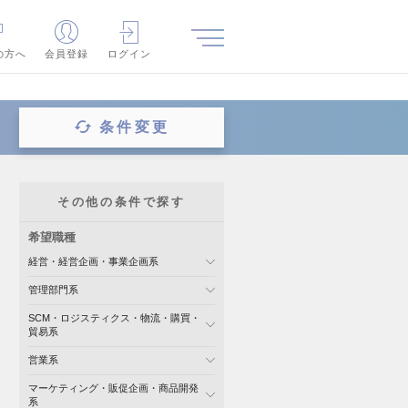
の方へ
会員登録
ログイン
条件変更
その他の条件で探す
希望職種
経営・経営企画・事業企画系
管理部門系
SCM・ロジスティクス・物流・購買・
貿易系
営業系
マーケティング・販促企画・商品開発
系