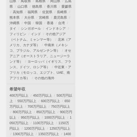
山県
鳥取県
島根県
岡山県
広島
県
山口県
徳島県
香川県
愛媛県
高知県
福岡県
佐賀県
長崎県
熊本県
大分県
宮崎県
鹿児島県
沖縄県
中国
韓国
香港
台湾
タイ
シンガポール
インドネシア
フィリピン
インド
その他アジア
（ベトナム、ミャンマー等）
北米（ア
メリカ、カナダ等）
中南米（メキシ
コ、ブラジル、アルゼンチン等）
オセ
アニア（オーストラリア、ニュージーラ
ンド等）
ヨーロッパ（イギリス、フラ
ンス、ドイツ、ロシア等）
中近東・ア
フリカ（モロッコ、エジプト、UAE、南
アフリカ等）
その他の海外
希望年収
400万円以上
450万円以上
500万円以
上
550万円以上
600万円以上
650
万円以上
700万円以上
750万円以上
800万円以上
850万円以上
900万円
以上
950万円以上
1000万円以上
1
050万円以上
1100万円以上
1150万
円以上
1200万円以上
1250万円以上
1300万円以上
1350万円以上
1400