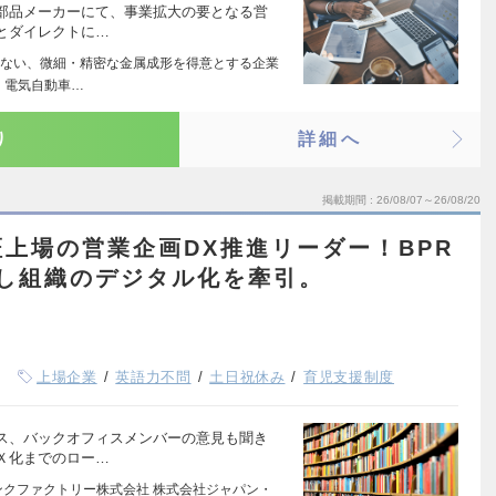
部品メーカーにて、事業拡大の要となる営
とダイレクトに…
ない、微細・精密な金属成形を得意とする企業
・電気自動車…
り
詳細へ
掲載期間
26/08/07～26/08/20
上場の営業企画DX推進リーダー！BPR
し組織のデジタル化を牽引。
上場企業
英語力不問
土日祝休み
育児支援制度
ス、バックオフィスメンバーの意見も聞き
Ｘ化までのロー…
ンクファクトリー株式会社 株式会社ジャパン・