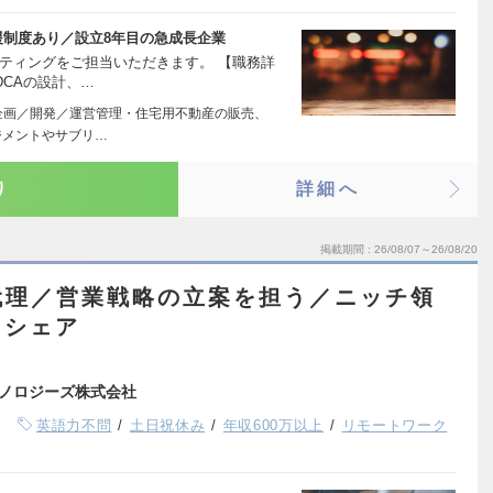
援制度あり／設立8年目の急成長企業
ティングをご担当いただきます。 【職務詳
DCAの設計、…
企画／開発／運営管理・住宅用不動産の販売、
ジメントやサブリ…
り
詳細へ
掲載期間
26/08/07～26/08/20
代理／営業戦略の立案を担う／ニッチ領
スシェア
ノロジーズ株式会社
英語力不問
土日祝休み
年収600万以上
リモートワーク