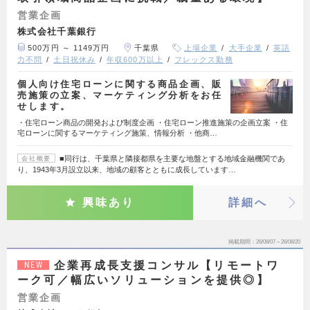
営業企画
株式会社千葉銀行
500万円 ～ 1149万円
千葉県
上場企業
大手企業
英語
力不問
土日祝休み
年収600万以上
フレックス勤務
個人向け住宅ローンに関する商品企画、販
売施策の立案、マーケティング分析をお任
せします。
・住宅ローン商品の開発および制度企画 ・住宅ローン推進施策の企画立案 ・住
宅ローンに関するマーケティング施策、情報分析 ・他商…
■同行は、千葉県と隣接都県を主要な地盤とする地域金融機関であ
会社概要
り、1943年3月設立以来、地域の顧客とともに成長しています…
興味あり
詳細へ
掲載期間
26/08/07～26/08/20
企業再成長支援コンサル【リモートワ
NEW
ーク可／幅広いソリューションを提供◎】
営業企画