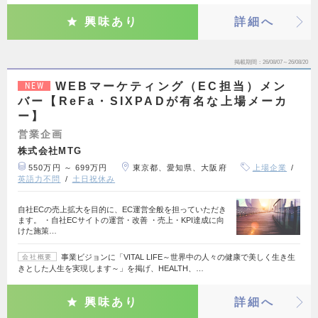
興味あり
詳細へ
掲載期間
26/08/07～26/08/20
WEBマーケティング（EC担当）メン
NEW
バー【ReFa・SIXPADが有名な上場メーカ
ー】
営業企画
株式会社MTG
550万円 ～ 699万円
東京都、愛知県、大阪府
上場企業
英語力不問
土日祝休み
自社ECの売上拡大を目的に、EC運営全般を担っていただき
ます。 ・自社ECサイトの運営・改善 ・売上・KPI達成に向
けた施策…
事業ビジョンに「VITAL LIFE～世界中の人々の健康で美しく生き生
会社概要
きとした人生を実現します～」を掲げ、HEALTH、…
興味あり
詳細へ