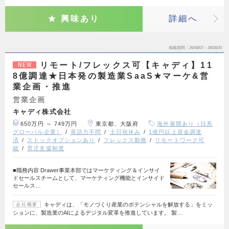
興味あり
詳細へ
掲載期間
26/08/07～26/08/20
リモート/フレックス可【キャディ】11
NEW
8億調達★日本発の製造業SaaS★マーケ&営
業企画・推進
営業企画
キャディ株式会社
650万円 ～ 749万円
東京都、大阪府
海外展開あり（日系
グローバル企業）
英語力不問
土日祝休み
1億円以上資金調達
済
ストックオプションあり
フレックス勤務
リモートワーク可
能
育児支援制度
■職務内容 Drawer事業本部ではマーケティング＆インサイ
ドセールスチームとして、マーケティング機能とインサイド
セールス…
キャディは、「モノづくり産業のポテンシャルを解放する」をミッ
会社概要
ションに、製造業のAIによるデジタル変革を推進しています。 製…