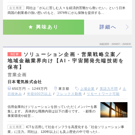
同社は「がんに苦しむ人々を経済的苦難から救いたい」という日米
会社概要
両国の創業者の強い想いのもと、1974年にがん保険を提供する…
興味あり
詳細へ
掲載期間
26/08/07～26/08/20
ソリューション企画・営業戦略立案／
NEW
地域金融業界向け【AI・宇宙開発先端技術を
保有】
営業企画
日本電気株式会社
650万円 ～ 1249万円
東京都
上場企業
英語力不問
土
日祝休み
年収600万以上
フレックス勤務
リモートワーク可能
信用金庫向けソリューションを担っていただくメンバーを募
集します。 具体的な職務内容は以下の通りです。 ・顧客の
事業環境や経営…
ICTを活用して社会インフラを高度化する「社会ソリューション事
会社概要
業」に注力。同社は、120年以上にも及ぶ歴史の中で培ったI…