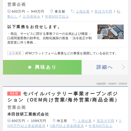
営業企画
600万円 ～ 949万円
東京都
上場企業
英語力不問
転
勤なし
土日祝休み
年収600万以上
以下業務をお任せします。
・商品、サービスに関する事務フローの企画および構築 ・
口座関連業務の効率化、自動化施策の推進 ・法令改正や制
度変更に伴う事務…
ATMプラットフォーム事業などの事業を展開している会社です。
会社概要
興味あり
詳細へ
掲載期間
26/08/07～26/08/20
モバイルバッテリー事業オープンポジ
NEW
ション（OEM向け営業/海外営業/商品企画）
営業企画
本田技研工業株式会社
600万円 ～ 1099万円
埼玉県
上場企業
英語力不問
3,
000万円以上資金調達済
1億円以上資金調達済
年収600万以上