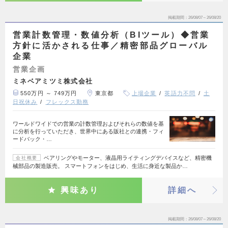
掲載期間
26/08/07～26/08/20
営業計数管理・数値分析（BIツール）◆営業
方針に活かされる仕事／精密部品グローバル
企業
営業企画
ミネベアミツミ株式会社
550万円 ～ 749万円
東京都
上場企業
英語力不問
土
日祝休み
フレックス勤務
ワールドワイドでの営業の計数管理およびそれらの数値を基
に分析を行っていただき、世界中にある販社との連携・フィ
ードバック・…
ベアリングやモーター、液晶用ライティングデバイスなど、精密機
会社概要
械部品の製造販売。 スマートフォンをはじめ、生活に身近な製品か…
興味あり
詳細へ
掲載期間
26/08/07～26/08/20