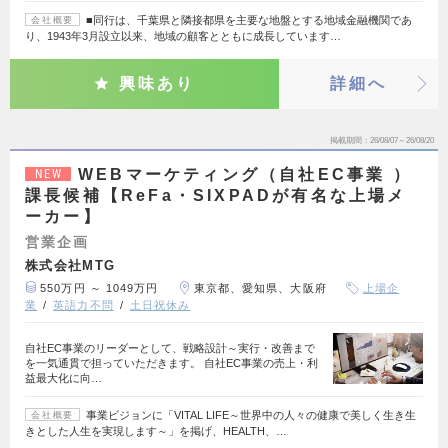
■同行は、千葉県と隣接都県を主要な地盤とする地域金融機関であ
会社概要
り、1943年3月設立以来、地域の顧客とともに成長しています…
興味あり
詳細へ
掲載期間
26/08/07～26/08/20
WEBマーケティング（自社EC事業 ）
NEW
課長候補【ReFa・SIXPADが有名な上場メ
ーカー】
営業企画
株式会社MTG
550万円 ～ 1049万円
東京都、愛知県、大阪府
上場企
業
英語力不問
土日祝休み
自社EC事業のリーダーとして、戦略設計～実行・改善まで
を一気通貫で担っていただきます。 自社EC事業の売上・利
益最大化に向…
事業ビジョンに「VITAL LIFE～世界中の人々の健康で美しく生き生
会社概要
きとした人生を実現します～」を掲げ、HEALTH、…