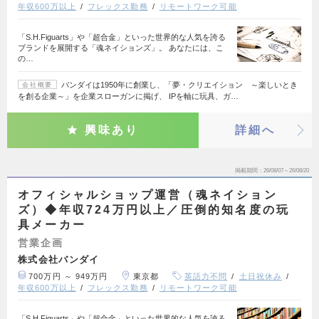
年収600万以上
フレックス勤務
リモートワーク可能
「S.H.Figuarts」や「超合金」といった世界的な人気を誇る
ブランドを展開する「魂ネイションズ」。 あなたには、こ
の…
バンダイは1950年に創業し、「夢・クリエイション ～楽しいとき
会社概要
を創る企業～」を企業スローガンに掲げ、 IPを軸に玩具、ガ…
興味あり
詳細へ
掲載期間
26/08/07～26/08/20
オフィシャルショップ運営（魂ネイション
ズ）◆年収724万円以上／圧倒的知名度の玩
具メーカー
営業企画
株式会社バンダイ
700万円 ～ 949万円
東京都
英語力不問
土日祝休み
年収600万以上
フレックス勤務
リモートワーク可能
「S.H.Figuarts」や「超合金」といった世界的な人気を誇る