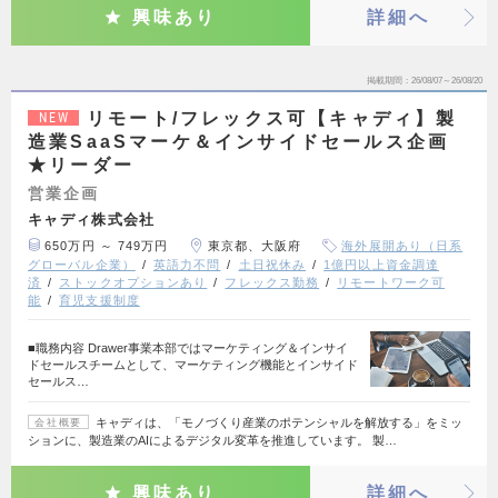
興味あり
詳細へ
掲載期間
26/08/07～26/08/20
リモート/フレックス可【キャディ】製
NEW
造業SaaSマーケ＆インサイドセールス企画
★リーダー
営業企画
キャディ株式会社
650万円 ～ 749万円
東京都、大阪府
海外展開あり（日系
グローバル企業）
英語力不問
土日祝休み
1億円以上資金調達
済
ストックオプションあり
フレックス勤務
リモートワーク可
能
育児支援制度
■職務内容 Drawer事業本部ではマーケティング＆インサイ
ドセールスチームとして、マーケティング機能とインサイド
セールス…
キャディは、「モノづくり産業のポテンシャルを解放する」をミッ
会社概要
ションに、製造業のAIによるデジタル変革を推進しています。 製…
興味あり
詳細へ