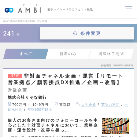
若手ハイキャリアのスカウト転職
英語力不問の営業企画の転職・求人情報
241
条件変更
件
すべて
新着のみ
掲載終了間近
掲載期間
26/08/07～26/08/20
非対面チャネル企画・運営【リモート
NEW
営業拠点／顧客接点DX推進／企画～改善】
営業企画
株式会社りそな銀行
700万円 ～ 1049万円
東京都
大手企業
英語力不問
土
日祝休み
年収600万以上
個人のお客さま向けのフォローコールを中
心とした非対面チャネルにおいて、業務企
画・運営設計・改善を担っ…