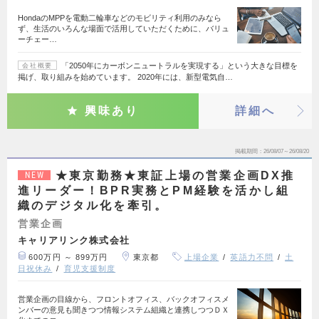
HondaのMPPを電動二輪車などのモビリティ利用のみなら
ず、生活のいろんな場面で活用していただくために、バリュ
ーチェー…
「2050年にカーボンニュートラルを実現する」という大きな目標を
会社概要
掲げ、取り組みを始めています。 2020年には、新型電気自…
興味あり
詳細へ
掲載期間
26/08/07～26/08/20
★東京勤務★東証上場の営業企画DX推
NEW
進リーダー！BPR実務とPM経験を活かし組
織のデジタル化を牽引。
営業企画
キャリアリンク株式会社
600万円 ～ 899万円
東京都
上場企業
英語力不問
土
日祝休み
育児支援制度
営業企画の目線から、フロントオフィス、バックオフィスメ
ンバーの意見も聞きつつ情報システム組織と連携しつつＤＸ