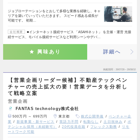
ジョブローテーションをとおして多様な業務を経験し、キャ
リアを築いていっていただきます。 スピード感ある成長が
可能です。 初期…
■インターネット接続サービス 「ASAHIネット」 を主催・運営 光接
会社概要
続サービス、モバイル接続サービスなど利用シーンやデバ…
興味あり
詳細へ
掲載期間
26/07/28～26/08/10
【営業企画リーダー候補】不動産テックベン
チャーの売上拡大の要！営業データを分析し
て戦略立案
営業企画
FANTAS technology株式会社
500万円 ～ 699万円
東京都
株式公開準備
ベンチャー企
業
新規事業・新サービス
英語力不問
転勤なし
土日祝休み
ポ
テンシャル採用（未経験可）
20代役員在籍
フレックス勤務
リモ
ートワーク可能