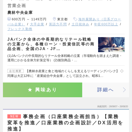
営業企画
農林中央金庫
600万円 ～ 1149万円
東京都
海外展開あり（日系グロー
バル企業）
大手企業
英語力不問
土日祝休み
年収600万以上
フレックス勤務
JAバンク全体の中長期的なリテール戦略
の立案から、各種ローン・投資信託等の商
品企画、全国のJA・JF…
(1)JAバンクの中長期的なリテール全体戦略の立案（市場動向を踏まえた調達・
運用にかかる全体方針策定等） (2)個別商品・…
【農林水産業と食と地域のくらしを支えるリーディングバンク】 ◇
会社概要
同庫は大正12年に「産業組合中央金庫」として設立され、昭和1…
興味あり
詳細へ
掲載期間
26/08/07～26/08/20
事務企画（口座業務企画担当）【業務
NEW
変革を推進／口座業務の企画設計／DX活用を
推進】