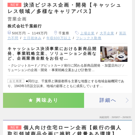
決済ビジネス企画・開発【キャッシュ
NEW
レス領域／多様なキャリアパス】
営業企画
株式会社千葉銀行
500万円 ～ 1149万円
千葉県
上場企業
大手企業
英語
力不問
土日祝休み
年収600万以上
フレックス勤務
キャッシュレス決済事業における新商品開
発、事業戦略立案、ソリューション企画な
ど、企画業務全般をお任せ…
・クレジットカード／デビットカード発行に関わる新商品開発 ・加盟店向けソ
リューションの企画・開発 ・事業戦略立案および計数管…
■同行は、千葉県と隣接都県を主要な地盤とする地域金融機関であ
会社概要
り、1943年3月設立以来、地域の顧客とともに成長しています…
興味あり
詳細へ
掲載期間
26/08/07～26/08/20
個人向け住宅ローン企画【銀行の個人
NEW
取引領域商品企画に挑戦／裁量ある環境】