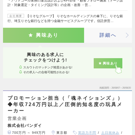
・アウトコール業務の運営設計およびKPI管理 ・顧客フォロー施策（トーク設
計・対象選定・タイミング設計等）の企画・改善 ・営…
【りそなグループ】 りそなホールディングスの傘下に、りそな銀
会社概要
行、埼玉りそな銀行などを持つ金融サービスグループです。信託併営…
興味あり
詳細へ
興味のある求人に
チェックをつけよう!
興味あり
スカウトのマッチング精度があがる!
その求人への合格可能性がわかる!
掲載期間
26/08/07～26/08/20
プロモーション担当（「魂ネイションズ」）
◆年収724万円以上／圧倒的知名度の玩具メ
ーカー
営業企画
株式会社バンダイ
700万円 ～ 949万円
東京都
英語力不問
土日祝休み