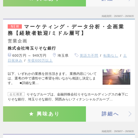
掲載期間
26/08/07～26/08/20
マーケティング・データ分析・企画業
NEW
務【経験者歓迎/ミドル層可】
営業企画
株式会社埼玉りそな銀行
600万円 ～ 949万円
埼玉県
英語力不問
転勤なし
土
日祝休み
年収600万以上
以下、いずれかの業務を担当頂きます。 業務内容について
は、選考の中で適性やご希望を伺いながら相談し決定しま
す。 ■詳細な業…
りそなグループは、金融持株会社りそなホールディングスの傘下に
会社概要
りそな銀行、埼玉りそな銀行、関西みらいフィナンシャルグループ…
興味あり
詳細へ
掲載期間
26/08/07～26/08/20