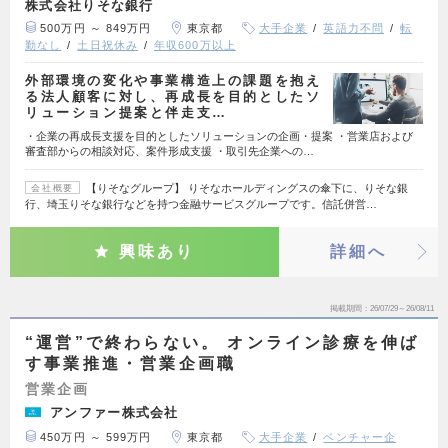
株式会社りそな銀行
500万円 ～ 849万円
東京都
大手企業
英語力不問
転
勤なし
土日祝休み
年収600万以上
外部環境の変化や事業構造上の課題を抱え
る法人顧客に対し、再成長を目的としたソ
リューション提案と伴走支…
・企業の再成長支援を目的としたソリューションの企画・提案 ・営業店および
審査部からの相談対応、案件形成支援 ・取引先企業への…
【りそなグループ】 りそなホールディングスの傘下に、りそな銀
会社概要
行、埼玉りそな銀行などを持つ金融サービスグループです。信託併営…
興味あり
詳細へ
掲載期間
26/07/29～26/08/11
“運営”で終わらない。 オンライン診療を伸ば
す事業推進・営業企画職
営業企画
アンファー株式会社
450万円 ～ 599万円
東京都
大手企業
ベンチャー企