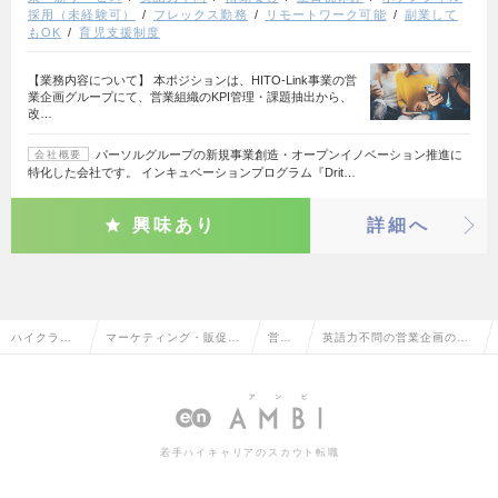
採用（未経験可）
フレックス勤務
リモートワーク可能
副業して
もOK
育児支援制度
【業務内容について】 本ポジションは、HITO-Link事業の営
業企画グループにて、営業組織のKPI管理・課題抽出から、
改…
パーソルグループの新規事業創造・オープンイノベーション推進に
会社概要
特化した会社です。 インキュベーションプログラム『Drit…
興味あり
詳細へ
ハイクラス
マーケティング・販促企
営業
英語力不問の営業企画の転
求人TOP
画・商品開発系
企画
職・求人情報一覧
若手ハイキャリアのスカウト転職