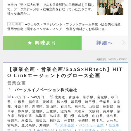
当社の「売上拡大の要」である営業部門の目標達成を目指し
て、データ集計～分析～戦略立案を行なっていただきます。
様々な角度か…
■ウェルス・マネジメント・プラットフォーム事業 └総合的な資産
会社概要
運用や住宅に関するコンサルティング 豊富な商材からお客様に合…
興味あり
詳細へ
掲載期間
26/07/28～26/08/10
【事業企画・営業企画/SaaS×HRtech】HIT
O-Linkエージェントのグロース企画
営業企画
パーソルイノベーション株式会社
450万円 ～ 549万円
北海道、青森県、岩手県、宮城県、秋田
県、山形県、福島県、茨城県、栃木県、群馬県、埼玉県、千葉県、東京
都、神奈川県、新潟県、富山県、石川県、福井県、山梨県、長野県、岐
阜県、静岡県、愛知県、三重県、滋賀県、京都府、大阪府、兵庫県、奈
良県、和歌山県、鳥取県、島根県、岡山県、広島県、山口県、徳島県、
香川県、愛媛県、高知県、福岡県、佐賀県、長崎県、熊本県、大分県、
宮崎県、鹿児島県、沖縄県
大手企業
ベンチャー企業
新規事
業・新サービス
英語力不問
転勤なし
土日祝休み
ポテンシャル