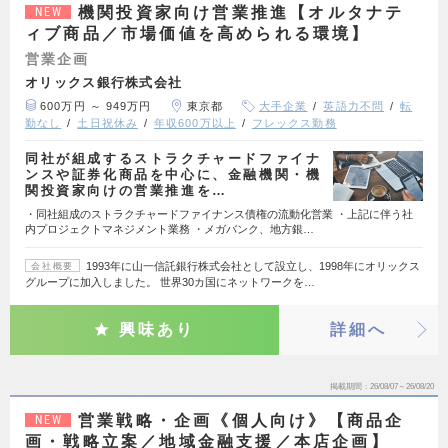
機関投資家向け営業推進【オルタナテ
NEW
ィブ商品／市場価値を高められる環境】
営業企画
オリックス銀行株式会社
600万円 ～ 949万円
東京都
大手企業
英語力不問
転
勤なし
土日祝休み
年収600万以上
フレックス勤務
同社が組成するストラクチャードファイナ
ンスや証券化商品を中心に、金融機関・機
関投資家向けの営業推進を…
・同社組成のストラクチャードファイナンス債権の流動化営業 ・上記に伴う社
内プロジェクトマネジメント業務 ・メガバンク、地方銀…
1993年に山一信託銀行株式会社として設立し、1998年にオリックス
会社概要
グループに加入しました。 世界30カ国にネットワークを…
興味あり
詳細へ
掲載期間
26/08/07～26/08/20
営業戦略・企画《個人向け》【商品企
NEW
画・戦略立案／地域金融支援／本店企画】