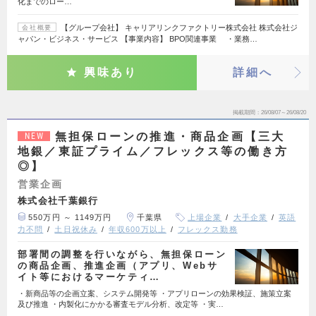
化までのロー…
【グループ会社】 キャリアリンクファクトリー株式会社 株式会社ジ
会社概要
ャパン・ビジネス・サービス 【事業内容】 BPO関連事業 ・業務…
興味あり
詳細へ
掲載期間
26/08/07～26/08/20
無担保ローンの推進・商品企画【三大
NEW
地銀／東証プライム／フレックス等の働き方
◎】
営業企画
株式会社千葉銀行
550万円 ～ 1149万円
千葉県
上場企業
大手企業
英語
力不問
土日祝休み
年収600万以上
フレックス勤務
部署間の調整を行いながら、無担保ローン
の商品企画、推進企画（アプリ、Webサ
イト等におけるマーケティ…
・新商品等の企画立案、システム開発等 ・アプリローンの効果検証、施策立案
及び推進 ・内製化にかかる審査モデル分析、改定等 ・実…