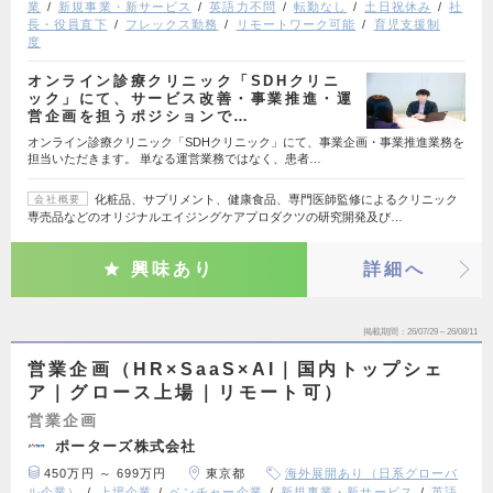
業
新規事業・新サービス
英語力不問
転勤なし
土日祝休み
社
長・役員直下
フレックス勤務
リモートワーク可能
育児支援制
度
オンライン診療クリニック「SDHクリニ
ック」にて、サービス改善・事業推進・運
営企画を担うポジションで…
オンライン診療クリニック「SDHクリニック」にて、事業企画・事業推進業務を
担当いただきます。 単なる運営業務ではなく、患者…
化粧品、サプリメント、健康食品、専門医師監修によるクリニック
会社概要
専売品などのオリジナルエイジングケアプロダクツの研究開発及び…
興味あり
詳細へ
掲載期間
26/07/29～26/08/11
営業企画（HR×SaaS×AI｜国内トップシェ
ア｜グロース上場｜リモート可）
営業企画
ポーターズ株式会社
450万円 ～ 699万円
東京都
海外展開あり（日系グローバ
ル企業）
上場企業
ベンチャー企業
新規事業・新サービス
英語