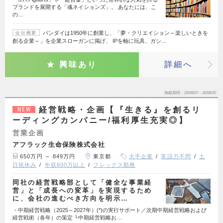
ブランドを展開する「魂ネイションズ」。 あなたには、こ
の…
バンダイは1950年に創業し、「夢・クリエイション～楽しいときを
会社概要
創る企業～」を企業スローガンに掲げ、 IPを軸に玩具、ガシ…
興味あり
詳細へ
掲載期間
26/08/07～26/08/20
経営戦略・企画【『生きる』を創るリ
NEW
ーディングカンパニー/福利厚生充実◎】
営業企画
アフラック生命保険株式会社
650万円 ～ 849万円
東京都
大手企業
英語力不問
土
日祝休み
年収600万以上
フレックス勤務
同社の経営戦略部として「健全な事業経
営」と「成長への変革」を実現するため
に、会社の進むべき方向を明示…
・中期経営戦略（2025～2027年）(*)の実行サポート／次期中期経営戦略および
経営戦術（各年）の策定 └中期経営戦略お…