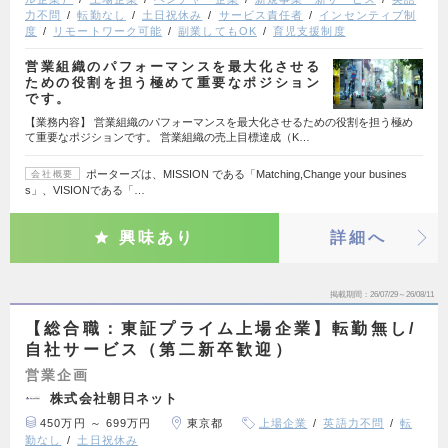
力不問
転勤なし
土日祝休み
サービス責任者
インセンティブ制
度
リモートワーク可能
副業してもOK
育児支援制度
営業組織のパフォーマンスを最大化させる
ための役割を担う極めて重要なポジション
です。
【業務内容】 営業組織のパフォーマンスを最大化させるための役割を担う極め
て重要なポジションです。 営業組織の売上目標達成（K…
ポーターズは、MISSION である「Matching,Change your busines
会社概要
s」、VISIONである「…
興味あり
詳細へ
掲載期間
26/07/29～26/08/11
【総合職：東証プライム上場企業】転勤無し/
自社サービス（第二新卒歓迎）
営業企画
株式会社朝日ネット
450万円 ～ 699万円
東京都
上場企業
英語力不問
転
勤なし
土日祝休み