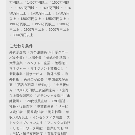
万円以上
1450万円以上
1500万円以
上
1550万円以上
1600万円以上
16
50万円以上
1700万円以上
1750万円
以上
1800万円以上
1850万円以上
1900万円以上
1950万円以上
2000万
円以上
2500万円以上
3000万円以上
5000万円以上
こだわり条件
外資系企業
海外展開あり(日系グロー
バル企業)
上場企業
株式公開準備
大手企業
ベンチャー企業
管理職・
マネジャー
マネジメント業務なし
新規事業・新サービス
海外出張
海
外折衝
英語力が必要
中国語力が必
要
英語力不問
転勤なし
土日祝休
み
3,000万円以上資金調達済
1億円
以上資金調達済
ポテンシャル採用（未
経験可）
20代役員在籍
CxO候補
社長・役員直下
事業責任者
サービ
ス責任者
開発責任者
海外転勤
年
収600万以上
インセンティブ制度
ス
トックオプションあり
フレックス勤務
リモートワーク可能
副業してもOK
MBA・留学支援制度
育児支援制度