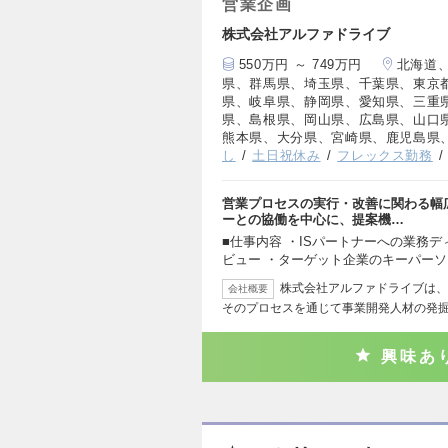
営業企画
株式会社アルファドライブ
550万円 ～ 749万円
北海道
県、群馬県、埼玉県、千葉県、東京
県、岐阜県、静岡県、愛知県、三重
県、島根県、岡山県、広島県、山口
熊本県、大分県、宮崎県、鹿児島県
し
土日祝休み
フレックス勤務
営業プロセスの実行・改善に関わる幅広
ーとの協働を中心に、提案機…
■仕事内容 ・ISパートナーへの業務
ビュー ・ターゲット企業のキーパー
株式会社アルファドライブは、
会社概要
そのプロセスを通じて事業開発人材の発
興味あ