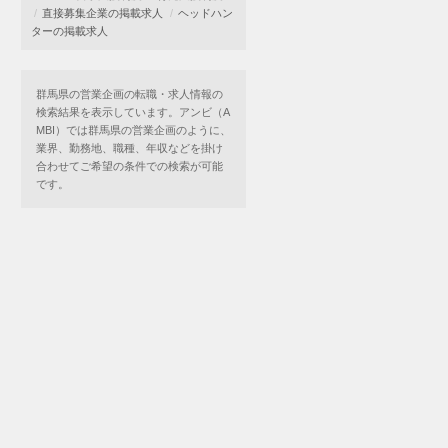
直接募集企業の掲載求人
ヘッドハン
ターの掲載求人
群馬県の営業企画の転職・求人情報の
検索結果を表示しています。アンビ（A
MBI）では群馬県の営業企画のように、
業界、勤務地、職種、年収などを掛け
合わせてご希望の条件での検索が可能
です。