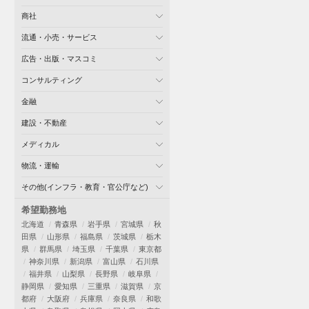
商社
流通・小売・サービス
広告・出版・マスコミ
コンサルティング
金融
建設・不動産
メディカル
物流・運輸
その他(インフラ・教育・官公庁など)
希望勤務地
北海道
青森県
岩手県
宮城県
秋
田県
山形県
福島県
茨城県
栃木
県
群馬県
埼玉県
千葉県
東京都
神奈川県
新潟県
富山県
石川県
福井県
山梨県
長野県
岐阜県
静岡県
愛知県
三重県
滋賀県
京
都府
大阪府
兵庫県
奈良県
和歌