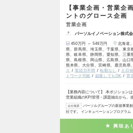
【事業企画・営業企画/S
ントのグロース企画
営業企画
パーソルイノベーション株式会
450万円 ～ 549万円
北海道
県、群馬県、埼玉県、千葉県、東京
県、岐阜県、静岡県、愛知県、三重
県、島根県、岡山県、広島県、山口
熊本県、大分県、宮崎県、鹿児島県
ス
英語力不問
転勤なし
土日
トワーク可能
副業してもOK
育
【業務内容について】 本ポジションは、
営業組織のKPI管理・課題抽出から、
パーソルグループの新規事業創
会社概要
社です。 インキュベーションプログラム『D
興味あ