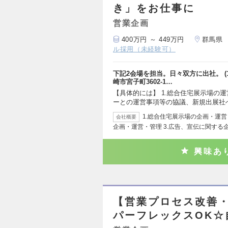
き」をお仕事に
営業企画
400万円 ～ 449万円
群馬県
ル採用（未経験可）
下記2会場を担当。日々双方に出社。 (
崎市宮子町3602-1…
【具体的には】 1.総合住宅展示場の
ーとの運営事項等の協議、新規出展社
1.総合住宅展示場の企画・運営 
会社概要
企画・運営・管理 3.広告、宣伝に関する
興味あ
【営業プロセス改善・
パーフレックスOK☆