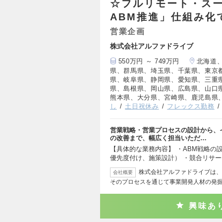
☆フルリモート・ス
ABM推進」仕組み化
営業企画
株式会社アルファドライブ
550万円 ～ 749万円
北海道
県、群馬県、埼玉県、千葉県、東京
県、岐阜県、静岡県、愛知県、三重
県、島根県、岡山県、広島県、山口
熊本県、大分県、宮崎県、鹿児島県
し
土日祝休み
フレックス勤務
営業戦略・営業プロセスの設計から、
の改善まで、幅広く担当いただ…
【具体的な業務内容】 ・ABM戦略の
優先度付け、施策設計） ・競合リサ
株式会社アルファドライブは、
会社概要
そのプロセスを通じて事業開発人材の発
興味あ