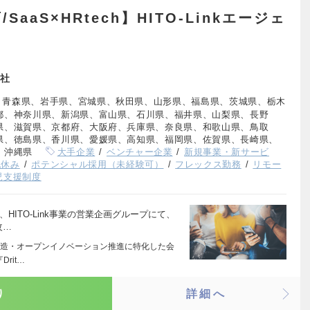
aaS×HRtech】HITO-Linkエージェ
社
、青森県、岩手県、宮城県、秋田県、山形県、福島県、茨城県、栃木
都、神奈川県、新潟県、富山県、石川県、福井県、山梨県、長野
県、滋賀県、京都府、大阪府、兵庫県、奈良県、和歌山県、鳥取
県、徳島県、香川県、愛媛県、高知県、福岡県、佐賀県、長崎県、
、沖縄県
大手企業
ベンチャー企業
新規事業・新サービ
祝休み
ポテンシャル採用（未経験可）
フレックス勤務
リモー
児支援制度
HITO-Link事業の営業企画グループにて、
改…
造・オープンイノベーション推進に特化した会
rit…
り
詳細へ