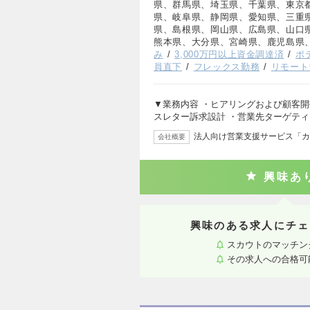
県、群馬県、埼玉県、千葉県、東京
県、岐阜県、静岡県、愛知県、三重
県、島根県、岡山県、広島県、山口
熊本県、大分県、宮崎県、鹿児島県
み
3,000万円以上資金調達済
ポ
員直下
フレックス勤務
リモート
▼業務内容 ・ヒアリングおよび顧客開
スレター訴求設計 ・営業先ターゲテ
法人向け営業支援サービス「カ
会社概要
興味あ
興味のある求人にチェ
スカウトのマッチン
その求人への合格可