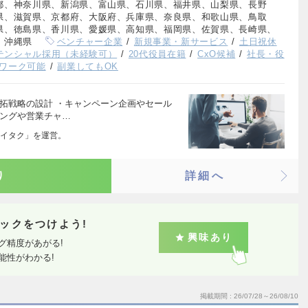
都、神奈川県、新潟県、富山県、石川県、福井県、山梨県、長野
県、滋賀県、京都府、大阪府、兵庫県、奈良県、和歌山県、鳥取
県、徳島県、香川県、愛媛県、高知県、福岡県、佐賀県、長崎県、
、沖縄県
ベンチャー企業
新規事業・新サービス
土日祝休
テンシャル採用（未経験可）
20代役員在籍
CxO候補
社長・役
ワーク可能
副業してもOK
拓戦略の設計 ・キャンペーン企画やセール
ィングや営業チャ…
イタク」を運営。
り
詳細へ
ックをつけよう!
興味あり
グ精度があがる!
能性がわかる!
掲載期間
26/07/28～26/08/10