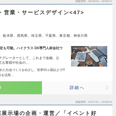
掲載期間
26/08/04～26/08/17
・営業・サービスデザイン<47>
、栃木県、群馬県、埼玉県、千葉県、東京都、神奈川県
定も可能。ハイクラス DX専門人材会社ウ
テグレーターとして、これまで金融、公
てお客様や社会の…
れた社会づくりをめざし、世界50ヵ国以上でIT
術を活用…
り
詳細へ
掲載期間
26/07/31～26/08/13
宅展示場の企画・運営／「イベント好