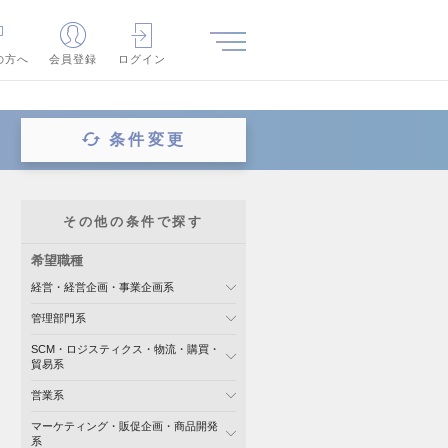
の方へ
会員登録
ログイン
条件変更
その他の条件で探す
希望職種
経営・経営企画・事業企画系
管理部門系
SCM・ロジスティクス・物流・購買・
貿易系
営業系
マーケティング・販促企画・商品開発
系