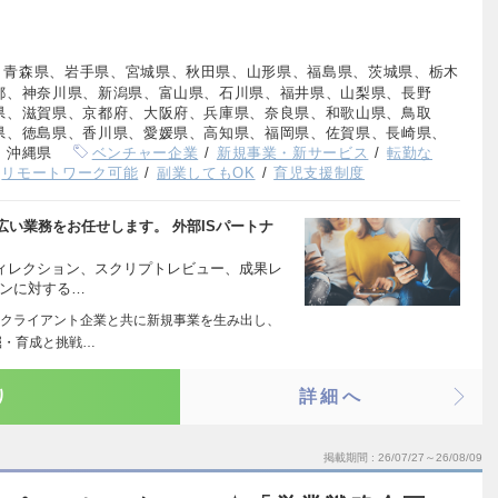
、青森県、岩手県、宮城県、秋田県、山形県、福島県、茨城県、栃木
都、神奈川県、新潟県、富山県、石川県、福井県、山梨県、長野
県、滋賀県、京都府、大阪府、兵庫県、奈良県、和歌山県、鳥取
県、徳島県、香川県、愛媛県、高知県、福岡県、佐賀県、長崎県、
、沖縄県
ベンチャー企業
新規事業・新サービス
転勤な
リモートワーク可能
副業してもOK
育児支援制度
い業務をお任せします。 外部ISパートナ
ディレクション、スクリプトレビュー、成果レ
ソンに対する…
クライアント企業と共に新規事業を生み出し、
掘・育成と挑戦…
り
詳細へ
掲載期間
26/07/27～26/08/09