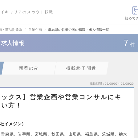
ハイキャリアのスカウト転職
初めて
画・商品開発系
営業企画
群馬県の営業企画の転職・求人情報一覧
7
・求人情報
件
新着のみ
掲載終了間近
掲載期間
26/08/07～26/08/20
レックス】営業企画や営業コンサルにキ
たい方！
社イメジン）
、青森県、岩手県、宮城県、秋田県、山形県、福島県、茨城県、栃木