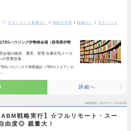
マネジメント業務なし
英語力不問
転勤なし
ポテンシャ
1)TBSハウジング伊勢崎会場（群馬県伊勢
運営会場の維持、運営、管理 出展住宅メーカ
への営業促進…
TBSハウジング 2.商業施設（TBSスクエア）の
企…
り
詳細へ
掲載期間
26/07/27～26/08/09
ABM戦略実行】☆フルリモート・スー
自由度◎ 裁量大！