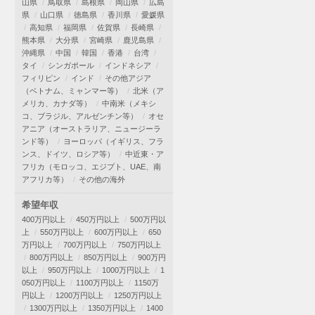
山県
鳥取県
島根県
岡山県
広島
県
山口県
徳島県
香川県
愛媛県
高知県
福岡県
佐賀県
長崎県
熊本県
大分県
宮崎県
鹿児島県
沖縄県
中国
韓国
香港
台湾
タイ
シンガポール
インドネシア
フィリピン
インド
その他アジア
（ベトナム、ミャンマー等）
北米（ア
メリカ、カナダ等）
中南米（メキシ
コ、ブラジル、アルゼンチン等）
オセ
アニア（オーストラリア、ニュージーラ
ンド等）
ヨーロッパ（イギリス、フラ
ンス、ドイツ、ロシア等）
中近東・ア
フリカ（モロッコ、エジプト、UAE、南
アフリカ等）
その他の海外
希望年収
400万円以上
450万円以上
500万円以
上
550万円以上
600万円以上
650
万円以上
700万円以上
750万円以上
800万円以上
850万円以上
900万円
以上
950万円以上
1000万円以上
1
050万円以上
1100万円以上
1150万
円以上
1200万円以上
1250万円以上
1300万円以上
1350万円以上
1400