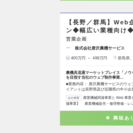
【長野／群馬】Web
ン◆幅広い業種向け
営業企画
株式会社唐沢農機サービス
400万円 ～ 499万円
群馬県
農機具流通マーケットプレイス「ノウ
を目指す当社のウェブ制作事業…
■業務内容： 唐沢農機サービスのウ
イアントは長野県及び近隣県の中小企
農業機械関連事業と Web 事
会社概要
舗事業】 農業機械販売・修理整備・レ
興味あ