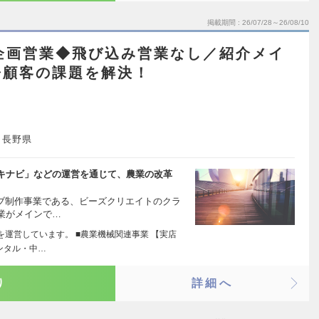
掲載期間
26/07/28～26/08/10
企画営業◆飛び込み営業なし／紹介メイ
◆顧客の課題を解決！
、長野県
キナビ」などの運営を通じて、農業の改革
ェブ制作事業である、ビーズクリエイトのクラ
業がメインで…
業を運営しています。 ■農業機械関連事業 【実店
ンタル・中…
り
詳細へ