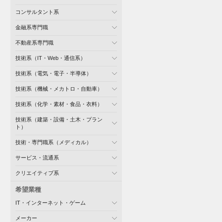
コンサルタント系
金融系専門職
不動産系専門職
技術系（IT・Web・通信系）
技術系（電気・電子・半導体）
技術系（機械・メカトロ・自動車）
技術系（化学・素材・食品・衣料）
技術系（建築・設備・土木・プラン
ト）
技術・専門職系（メディカル）
サービス・流通系
クリエイティブ系
希望業種
IT・インターネット・ゲーム
メーカー