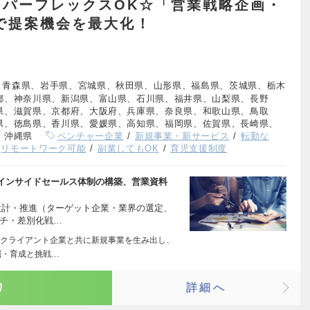
ーパーフレックスOK☆「営業戦略企画・
で提案機会を最大化！
、青森県、岩手県、宮城県、秋田県、山形県、福島県、茨城県、栃木
都、神奈川県、新潟県、富山県、石川県、福井県、山梨県、長野
県、滋賀県、京都府、大阪府、兵庫県、奈良県、和歌山県、鳥取
県、徳島県、香川県、愛媛県、高知県、福岡県、佐賀県、長崎県、
、沖縄県
ベンチャー企業
新規事業・新サービス
転勤な
リモートワーク可能
副業してもOK
育児支援制度
インサイドセールス体制の構築、営業資料
設計・推進（ターゲット企業・業界の選定、
ーチ・差別化戦…
クライアント企業と共に新規事業を生み出し、
掘・育成と挑戦…
り
詳細へ