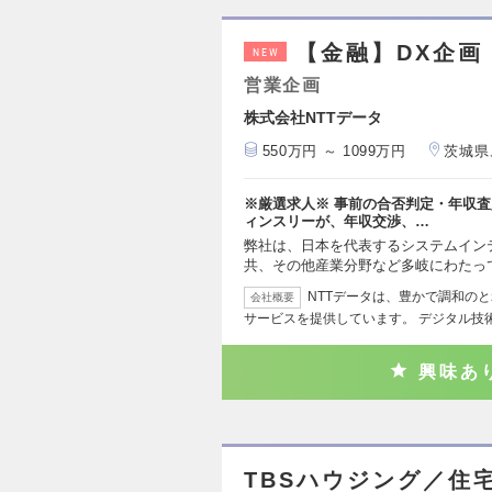
【金融】DX企画
NEW
営業企画
株式会社NTTデータ
550万円 ～ 1099万円
茨城県
※厳選求人※ 事前の合否判定・年収査
ィンスリーが、年収交渉、…
弊社は、日本を代表するシステムイン
共、その他産業分野など多岐にわたっ
NTTデータは、豊かで調和のと
会社概要
サービスを提供しています。 デジタル技
興味あ
TBSハウジング／住